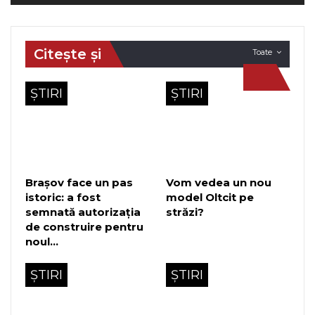
Citește și
Toate
ȘTIRI
ȘTIRI
Brașov face un pas
Vom vedea un nou
istoric: a fost
model Oltcit pe
semnată autorizația
străzi?
de construire pentru
noul…
ȘTIRI
ȘTIRI