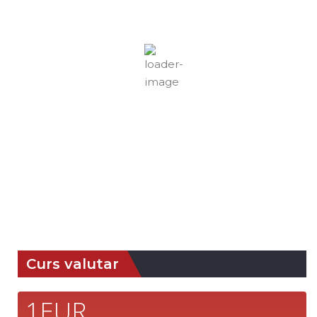
19
Câțiva Nori
Rafală vânturi:
3 mph
Nori:
16%
Vizibilitate:
10 km
Răsărit de soare:
05:09
Apus:
19:38
78 %
1013 mb
4 mph
Detaliat
Ultima actualizare: 01:29
Weather from OpenWeatherMap
Curs valutar
1EUR