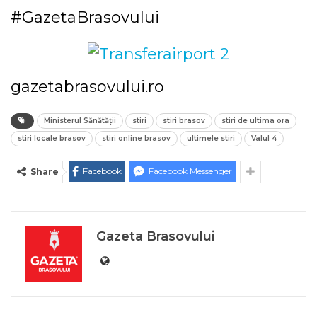
#GazetaBrasovului
gazetabrasovului.ro
Ministerul Sănătății
stiri
stiri brasov
stiri de ultima ora
stiri locale brasov
stiri online brasov
ultimele stiri
Valul 4
Facebook
Facebook Messenger
Share
Gazeta Brasovului