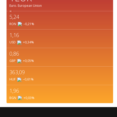
Euro.
European Union
=
5,24
RON
–0,21
%
1,16
USD
+0,34
%
0,86
GBP
+0,05
%
363,09
HUF
–0,61
%
1,96
BGN
+0,03
%