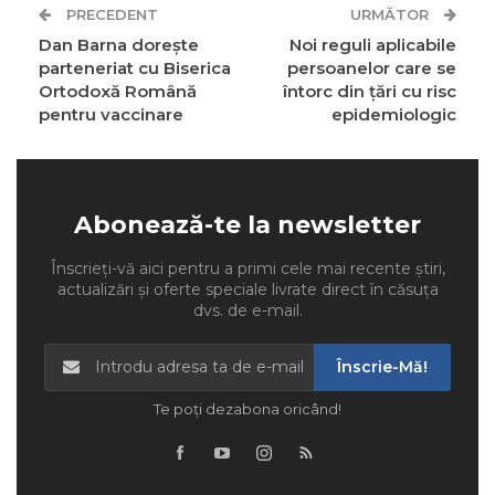
PRECEDENT
URMĂTOR
Dan Barna dorește
Noi reguli aplicabile
parteneriat cu Biserica
persoanelor care se
Ortodoxă Română
întorc din țări cu risc
pentru vaccinare
epidemiologic
Abonează-te la newsletter
Înscrieți-vă aici pentru a primi cele mai recente știri,
actualizări și oferte speciale livrate direct în căsuța
dvs. de e-mail.
Înscrie-Mă!
Te poți dezabona oricând!