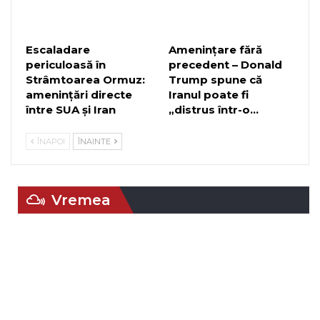
Escaladare
Amenințare fără
periculoasă în
precedent – Donald
Strâmtoarea Ormuz:
Trump spune că
amenințări directe
Iranul poate fi
între SUA și Iran
„distrus într-o…
ÎNAPOI
ÎNAINTE
Vremea
Braşov, RO
01:29,
aug. 8, 2026
°C