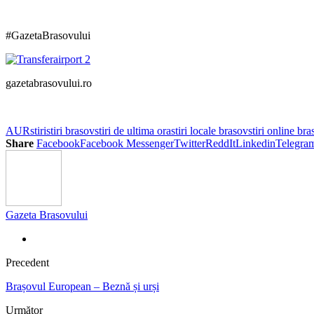
#GazetaBrasovului
gazetabrasovului.ro
AUR
stiri
stiri brasov
stiri de ultima ora
stiri locale brasov
stiri online br
Share
Facebook
Facebook Messenger
Twitter
ReddIt
Linkedin
Telegra
Gazeta Brasovului
Precedent
Brașovul European – Beznă și urși
Următor