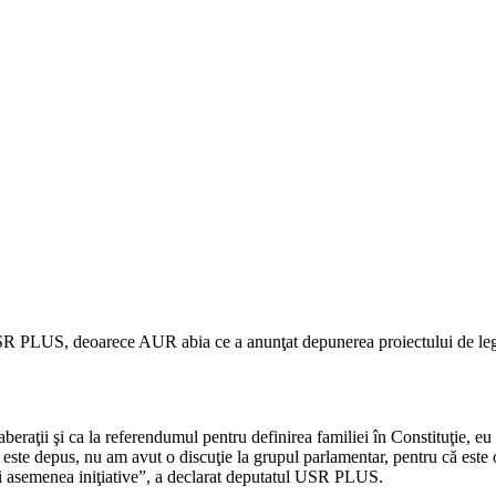
l USR PLUS, deoarece AUR abia ce a anunţat depunerea proiectului de le
aţii şi ca la referendumul pentru definirea familiei în Constituţie, e
este depus, nu am avut o discuţie la grupul parlamentar, pentru că este o 
i asemenea iniţiative”, a declarat deputatul USR PLUS.