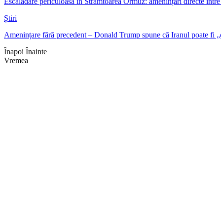
Escaladare periculoasă în Strâmtoarea Ormuz: amenințări directe într
Știri
Amenințare fără precedent – Donald Trump spune că Iranul poate fi „
Înapoi
Înainte
Vremea
Braşov, RO
11:31,
aug. 4, 2026
27
°
cer senin
Umiditate:
37 %
Presiune:
1019 mb
Vânt:
4 mph
Rafală vânturi:
6 mph
Nori:
0%
Vizibilitate:
10 km
Răsărit de soare:
05:04
Apus:
19:44
Detaliat
Ultima actualizare: 11:2