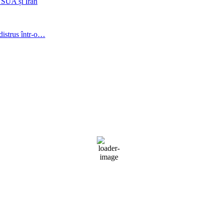
e SUA și Iran
distrus într-o…
C
5