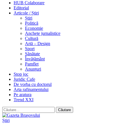
HUB Colaborare
Editorial
Articole / Știri
Știri
Politică
Economie
Anchete jurnalistice
Cultură
Artă – Design
Sport
Sănătate
Învățământ
Pamflet
Anunțuri
Stop joc
Juridic Cafe
De vorba cu doctorul
Arta rafinamentului
Pe aratura
Trend XXI
Știri