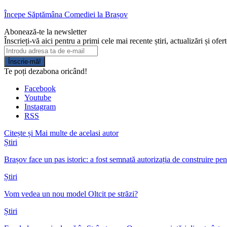
Începe Săptămâna Comediei la Brașov
Abonează-te la newsletter
Înscrieți-vă aici pentru a primi cele mai recente știri, actualizări și ofer
Înscrie-mă!
Te poți dezabona oricând!
Facebook
Youtube
Instagram
RSS
Citește și
Mai multe de acelasi autor
Știri
Brașov face un pas istoric: a fost semnată autorizația de construire p
Știri
Vom vedea un nou model Oltcit pe străzi?
Știri