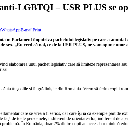
v anti-LGBTQI – USR PLUS se o
m
WhatsApp
E-mail
Print
în Parlament împotriva pachetului legislativ pe care a anunţat AU
ii de sex. „Eu cred că noi, ce de la USR PLUS, ne vom opune unor 
vind elaborarea unui pachet legislativ care să limiteze reprezentarea sa
 săi.
 căuta în şcolile şi în grădiniţele din România. Vrem să ferim copiii rom
parlamentar care se vrea a fi serios, dar care îşi ia ca exemple partide ext
te faţă de toate persoanele, indiferent de orientarea lor, indiferent de a
să problemă. În România, doar 7% dintre copii au acces la o minimă educa