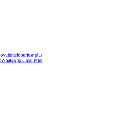
asov
ultimele stiri
usr plus
m
WhatsApp
E-mail
Print