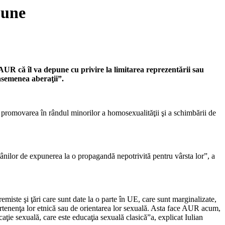
pune
R că îl va depune cu privire la limitarea reprezentării sau
asemenea aberaţii”.
u promovarea în rândul minorilor a homosexualităţii şi a schimbării de
ânilor de expunerea la o propagandă nepotrivită pentru vârsta lor”, a
remiste şi ţări care sunt date la o parte în UE, care sunt marginalizate,
partenenţa lor etnică sau de orientarea lor sexuală. Asta face AUR acum,
ţie sexuală, care este educaţia sexuală clasică”a, explicat Iulian