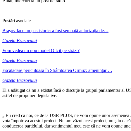
Bulai, miercuri la un post de radio.
Postări asociate
Brașov face un pas istoric: a fost semnată autorizația de…
Gazeta Brasovului
Vom vedea un nou model Oltcit pe străzi?
Gazeta Brasovului
Escaladare periculoasă în Strâmtoarea Ormuz: amenințări…
Gazeta Brasovului
El a adăugat că nu a existat încă o discuţie la grupul parlamentar a
astfel de propuneri legislative.
„ Eu cred că noi, ce de la USR PLUS, ne vom opune unor asemenea aber
vota împotriva acestui proiect. Nu am văzut acest proiect, nu ştiu dacă 
conducerea partidului, dar sentimentul meu este că ne vom opune une