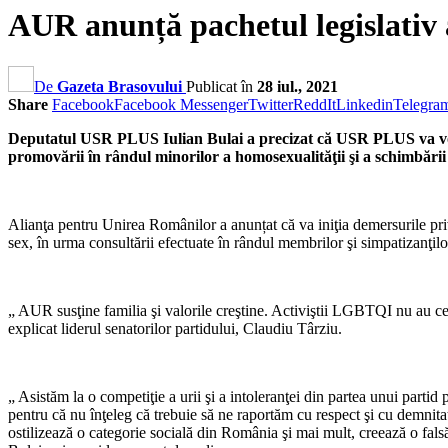
AUR anunță pachetul legislati
De
Gazeta Brasovului
Publicat în
28 iul., 2021
Share
Facebook
Facebook Messenger
Twitter
ReddIt
Linkedin
Telegra
Deputatul USR PLUS Iulian Bulai a precizat că USR PLUS va vota 
promovării în rândul minorilor a homosexualităţii şi a schimbăr
Alianţa pentru Unirea Românilor a anunțat că va iniţia demersurile pri
sex, în urma consultării efectuate în rândul membrilor şi simpatizanţilor
„ AUR susţine familia şi valorile creştine. Activiştii LGBTQI nu au ce
explicat liderul senatorilor partidului, Claudiu Târziu.
„ Asistăm la o competiţie a urii şi a intoleranţei din partea unui partid 
pentru că nu înţeleg că trebuie să ne raportăm cu respect şi cu demnita
ostilizează o categorie socială din România şi mai mult, creează o fal