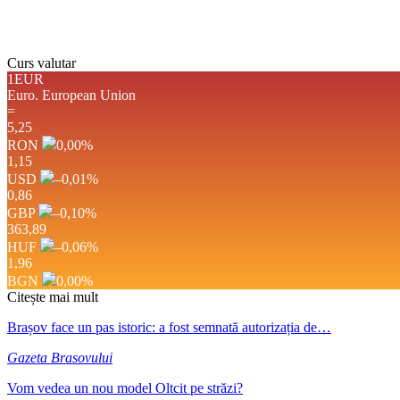
Weather from OpenWeathe
Curs valutar
1EUR
Euro.
European Union
=
5,25
RON
0,00
%
1,15
USD
–0,01
%
0,86
GBP
–0,10
%
363,89
HUF
–0,06
%
1,96
BGN
0,00
%
Citește mai mult
Brașov face un pas istoric: a fost semnată autorizația de…
Gazeta Brasovului
Vom vedea un nou model Oltcit pe străzi?