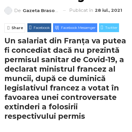
Publicat în
28 iul., 2021
De
Gazeta Brasovului
Facebook
Facebook Messenger
Twitter
Share
Un salariat din Franţa va putea
ReddIt
Linkedin
Telegram
WhatsApp
fi concediat dacă nu prezintă
E-mail
Print
permisul sanitar de Covid-19, a
declarat ministrul francez al
muncii, după ce duminică
legislativul francez a votat în
favoarea unei controversate
extinderi a folosirii
respectivului permis