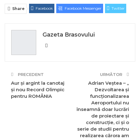
Facebook
Facebook Messenger
Twitter
Share
ReddIt
Linkedin
Telegram
WhatsApp
E-mail
Print
Gazeta Brasovului
PRECEDENT
URMĂTOR
Aur și argint la canotaj
Adrian Veștea – „
și nou Record Olimpic
Dezvoltarea şi
pentru ROMÂNIA
funcţionalizarea
Aeroportului nu
înseamnă doar lucrări
de proiectare şi
construcţie, ci şi o
serie de studii pentru
realizarea cărora am