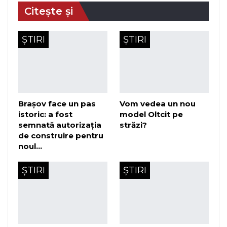
Citește și
ȘTIRI
ȘTIRI
Brașov face un pas
Vom vedea un nou
istoric: a fost
model Oltcit pe
semnată autorizația
străzi?
de construire pentru
noul…
ȘTIRI
ȘTIRI