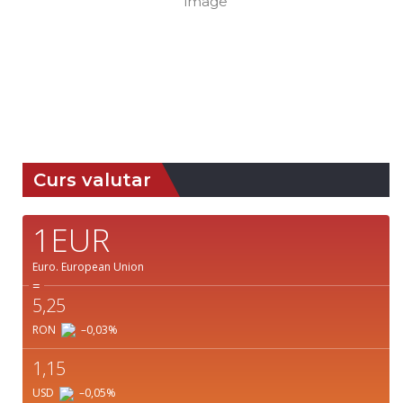
10 km
Răsărit
Apus:
de soare:
19:41
05:07
Detaliat
Ultima actualizare: 09:10
Weather from OpenWeatherMap
Curs valutar
1EUR
Euro.
European Union
=
5,25
RON
–0,03
%
1,15
USD
–0,05
%