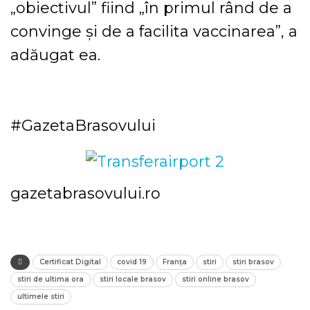
„obiectivul” fiind „în primul rând de a
convinge şi de a facilita vaccinarea”, a
adăugat ea.
#GazetaBrasovului
gazetabrasovului.ro
Certificat Digital
covid 19
Franța
stiri
stiri brasov
stiri de ultima ora
stiri locale brasov
stiri online brasov
ultimele stiri