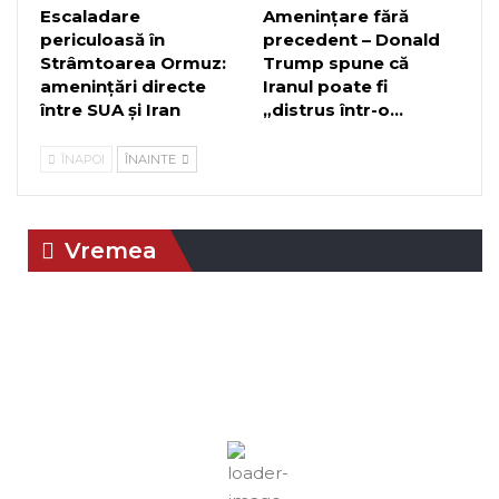
Escaladare
Amenințare fără
periculoasă în
precedent – Donald
Strâmtoarea Ormuz:
Trump spune că
amenințări directe
Iranul poate fi
între SUA și Iran
„distrus într-o…
ÎNAPOI
ÎNAINTE
Vremea
09:17,
aug. 6,
Braşov, RO
Umiditate:
Presiune:
2026
46 %
1018 mb
30
Vânt:
4
Rafală
°C
mph
vânturi:
4
mph
Nori:
0%
Vizibilitate:
Cer Senin