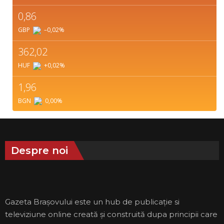
0,86
GBP
–0,02
%
362,02
HUF
+0,02
%
1,96
BGN
0,00
%
Despre noi
Gazeta Brașovului este un hub de publicație si
televiziune online creată și construită dupa principii care