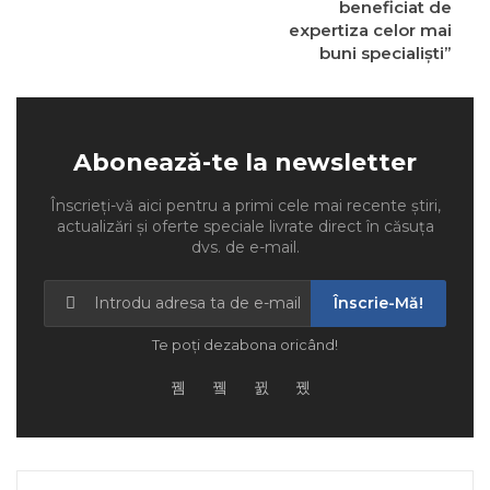
beneficiat de
expertiza celor mai
buni specialişti”
Abonează-te la newsletter
Înscrieți-vă aici pentru a primi cele mai recente știri,
actualizări și oferte speciale livrate direct în căsuța
dvs. de e-mail.
Înscrie-Mă!
Te poți dezabona oricând!