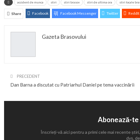
accident de munca
stiri
stiri brasov
stiri de ultima ora
stiri locale br
Facebook
Facebook Messenger
Twitter
ReddIt
Share
Gazeta Brasovului
PRECEDENT
Dan Barna a discutat cu Patriarhul Daniel pe tema vaccinării
Abonează-te 
Înscrieți-vă aici pentru a primi cele mai recente știri,
dvs. de