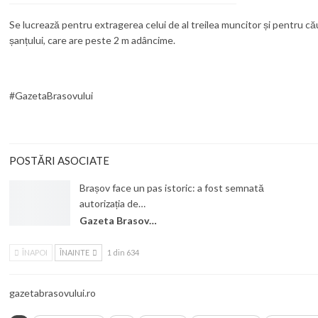
Se lucrează pentru extragerea celui de al treilea muncitor și pentru cău
șanțului, care are peste 2 m adâncime.
#GazetaBrasovului
POSTĂRI ASOCIATE
Brașov face un pas istoric: a fost semnată
autorizația de…
Gazeta Brasovului
ÎNAPOI
ÎNAINTE
1 din 634
gazetabrasovului.ro