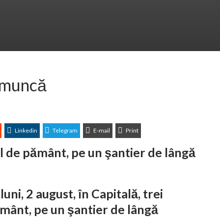
e muncă
Linkedin
Telegram
E-mail
Print
al de pământ, pe un şantier de lângă
ni, 2 august, în Capitală, trei
ământ, pe un şantier de lângă