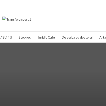
/ Știri
Stop joc
Juridic Cafe
De vorba cu doctorul
Arta