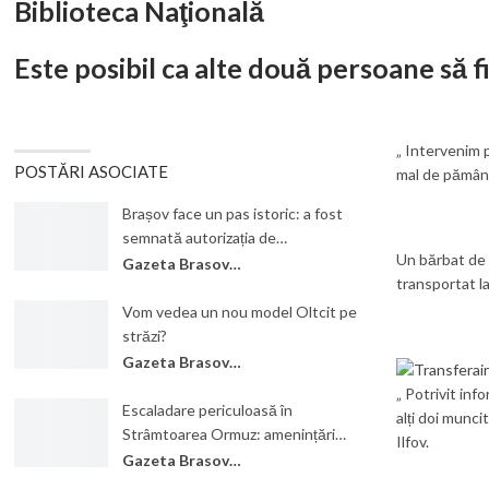
Biblioteca Naţională
Este posibil ca alte două persoane să 
„ Intervenim 
POSTĂRI ASOCIATE
mal de pământ 
Brașov face un pas istoric: a fost
semnată autorizația de…
Un bărbat de 5
Gazeta Brasovului
transportat la
Vom vedea un nou model Oltcit pe
străzi?
Gazeta Brasovului
„ Potrivit inf
Escaladare periculoasă în
alți doi munci
Strâmtoarea Ormuz: amenințări…
Ilfov.
Gazeta Brasovului