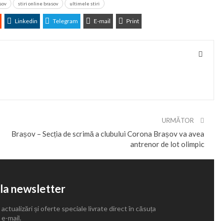
asov
stiri online brasov
ultimele stiri
Linkedin
Telegram
E-mail
Print
URMĂTOR
Brașov – Secția de scrimă a clubului Corona Brașov va avea
antrenor de lot olimpic
la newsletter
 actualizări și oferte speciale livrate direct în căsuța
 e-mail.