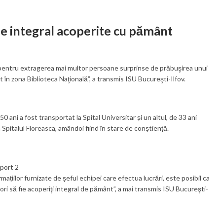
fie integral acoperite cu pământ
pentru extragerea mai multor persoane surprinse de prăbuşirea unui
în zona Biblioteca Naţională”, a transmis ISU Bucureşti-Ilfov.
0 ani a fost transportat la Spital Universitar și un altul, de 33 ani
 Spitalul Floreasca, amândoi fiind în stare de conștiență.
ormațiilor furnizate de șeful echipei care efectua lucrări, este posibil ca
tori să fie acoperiţi integral de pământ”, a mai transmis ISU Bucureşti-