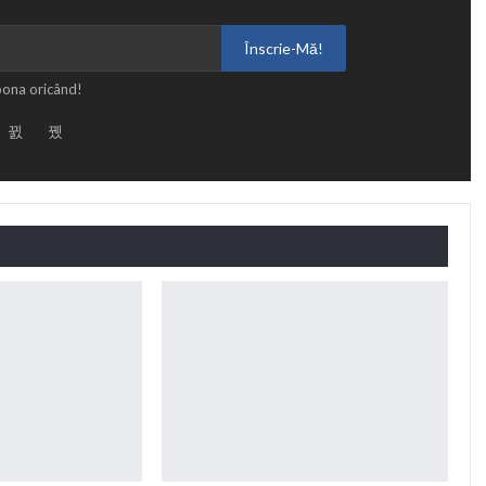
Înscrie-Mă!
bona oricând!