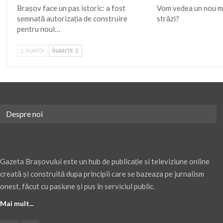
Brașov face un pas istoric: a fost
Vom vedea un nou mo
semnată autorizația de construire
străzi?
pentru noul…
ÎNAPOI
ÎNAINTE
Despre noi
Gazeta Brașovului este un hub de publicație si televiziune online
creată și construită dupa principii care se bazeaza pe jurnalism
onest, făcut cu pasiune și pus în serviciul public.
Mai mult...