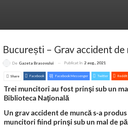
București – Grav accident d
Publicat în
2 aug., 2021
De
Gazeta Brasovului
Facebook
Facebook Messenger
Twitter
ReddIt
Share
Trei muncitori au fost prinşi sub un m
Biblioteca Naţională
Un grav accident de muncă s-a produs lu
muncitori fiind prinşi sub un mal de p