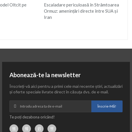
del Oltcit pe
Escaladare periculoasă în Strâmtoarea
Ormuz: amenințări directe între SUA și
Iran
Abonează-te la newsletter
Înscrieți-vă aici pentru a primi cele mai recente știri, actualizări
și oferte speciale livrate direct în căsuța dvs. de e-mail.
Înscrie-Mă!
Te poți dezabona oricând!