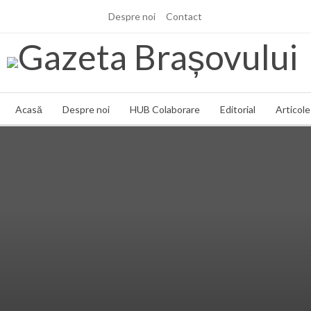
Despre noi
Contact
marți, 4 aug., 2026
Acasă
Despre noi
HUB Colaborare
Editorial
Articole 