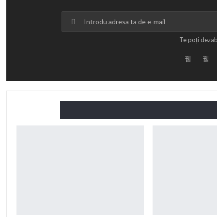
Te poți deza
Citește și