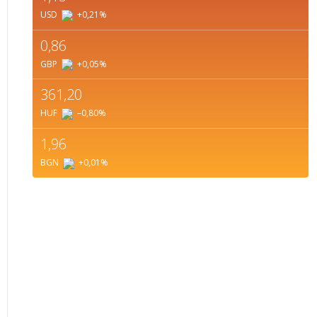
USD
+0,21
%
0,86
GBP
+0,05
%
361,20
HUF
–0,80
%
1,96
BGN
+0,01
%