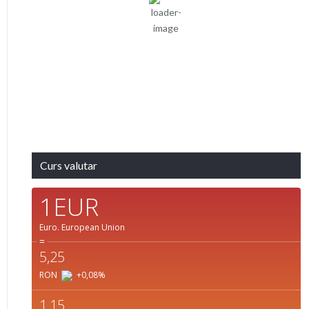
Nori:
0%
Cer Senin
Vizibilitate:
10 km
Răsărit
Apus:
de soare:
19:44
05:04
Detaliat
Ultima actualizare: 22:12
Weather from OpenWeatherMap
Curs valutar
1EUR
Euro.
European Union
=
5,25
RON
+0,08
%
1,15