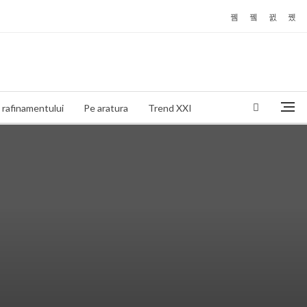
 rafinamentului
Pe aratura
Trend XXI