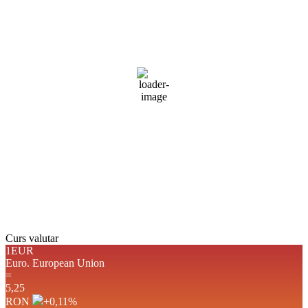
14
°C
cer senin
88 %
1020 mb
4 mph
Rafală vânturi:
4 mph
Nori:
0%
Vizibilitate:
10 km
Răsărit de soare:
05:12
Apus:
19:35
Detaliat
Ultima actualizare: 03:48
Weather from OpenWeatherMap
Curs valutar
1EUR
Euro.
European Union
=
5,25
RON
+0,11
%