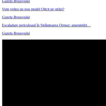
Gazeta Brasovului
Vom vedea un nou model Oltcit pe străzi?
Gazeta Brasovului
Escaladare periculoasă în Strâmtoarea Ormuz: amenințări…
Gazeta Brasovului