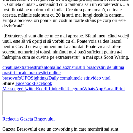
”O siluetă ciudată.. semănând cu o fantomă sau un extraterestru… a
fost filmată pe un drum din India. Creatura pare umană, cu toate
acestea, mâinile sale sunt cu 20 la sută mai lungi decât la oameni.
Ființa albicioasă ori poartă un costum foarte strâns pe corp ori este
dezbrăcată”.
,,Extratereștri sunt din ce în ce mai aproape. Sfatul meu, când vedeți
unul, este să vă opriți și să vorbiți cu el. Poate voia să dea leacul
pentru Covid cuiva și nimeni nu l-a abordat. Poate vrea să ofere
secretul nemuririi și totuși, nimănui nu-i pasă suficient pentru a-l
întâmpina cum se cuvine pe extraterestru”, a mai spus Scott Waring.
creatura
extraterestru
fantoma
India
ozn
stiri
stiri brasov
stiri de ultima
ora
stiri locale brasov
stiri online
brasov
ufo
UFOSightingsDaily.com
ultimele stiri
video viral
Share
Facebook
Facebook
Messenger
Twitter
ReddIt
Linkedin
Telegram
WhatsApp
E-mail
Print
Redactia Gazeta Brașovului
Gazeta Brasovului este un coworking in care membrii sai sunt