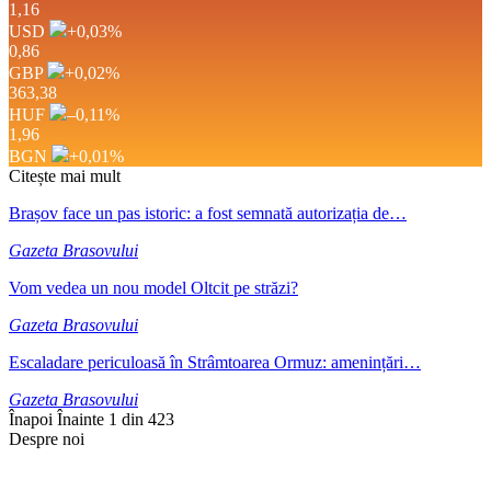
1,16
USD
+0,03
%
0,86
GBP
+0,02
%
363,38
HUF
–0,11
%
1,96
BGN
+0,01
%
Citește mai mult
Brașov face un pas istoric: a fost semnată autorizația de…
Gazeta Brasovului
Vom vedea un nou model Oltcit pe străzi?
Gazeta Brasovului
Escaladare periculoasă în Strâmtoarea Ormuz: amenințări…
Gazeta Brasovului
Înapoi
Înainte
1 din 423
Despre noi