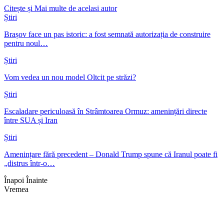
Citește și
Mai multe de acelasi autor
Știri
Brașov face un pas istoric: a fost semnată autorizația de construire
pentru noul…
Știri
Vom vedea un nou model Oltcit pe străzi?
Știri
Escaladare periculoasă în Strâmtoarea Ormuz: amenințări directe
între SUA și Iran
Știri
Amenințare fără precedent – Donald Trump spune că Iranul poate fi
„distrus într-o…
Înapoi
Înainte
Vremea
Braşov, RO
03:57,
aug. 10, 2026