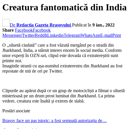
Creatura fantomatică din India
De
Redactia Gazeta Brașovului
Publicat în
9 ian., 2022
Share
Facebook
Facebook
Messenger
Twitter
ReddIt
Linkedin
Telegram
WhatsApp
E-mail
Print
O „siluetă ciudată” care a fost văzută mergând pe o stradă din
Jharkhand, India, a stârnit interes enorm în social media. Conform
unor experți în OZN-uri, clipul este dovada că extratereștrii sunt
printre noi.
Imaginile stranii cu așa-numitul extraterestru din Jharkhand au fost
repostate de mii de ori pe Twitter.
Clipurile au apărut după ce un grup de motocicliști a filmat o siluetă
misterioasă pe un drum prost luminat din Jharkhand. La prima
vedere, creatura este înaltă și extrem de slabă.
Postări asociate
Brașov face un pas istoric: a fost semnată autorizația de…