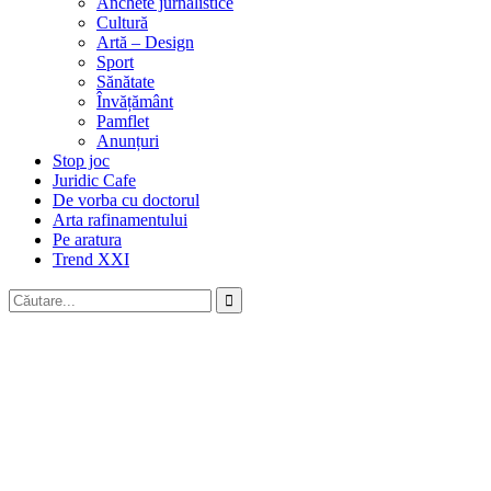
Anchete jurnalistice
Cultură
Artă – Design
Sport
Sănătate
Învățământ
Pamflet
Anunțuri
Stop joc
Juridic Cafe
De vorba cu doctorul
Arta rafinamentului
Pe aratura
Trend XXI