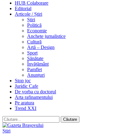
HUB Colaborare
Editorial
Articole / Știri
Știri
Politică
Economie
Anchete jurnalistice
Cultură
Artă – Design
Sport
Sănătate
Învățământ
Pamflet
Anunțuri
Stop joc
Juridic Cafe
De vorba cu doctorul
Arta rafinamentului
Pe aratura
Trend XXI
Știri