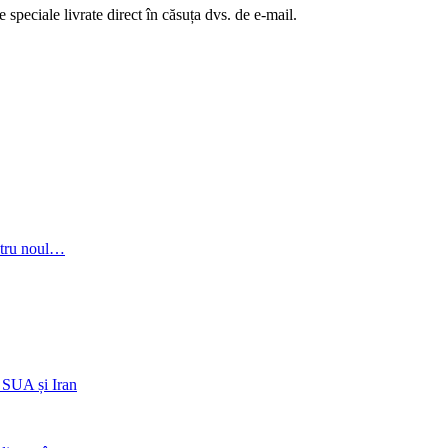
te speciale livrate direct în căsuța dvs. de e-mail.
entru noul…
e SUA și Iran