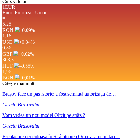
Curs valutar
1EUR
Euro.
European Union
=
5,25
RON
–0,09
%
1,16
USD
+0,34
%
0,86
GBP
+0,02
%
363,31
HUF
–0,55
%
1,96
BGN
–0,01
%
Citește mai mult
Brașov face un pas istoric: a fost semnată autorizația de…
Gazeta Brasovului
Vom vedea un nou model Oltcit pe străzi?
Gazeta Brasovului
Escaladare periculoasă în Strâmtoarea Ormuz: amenințări…