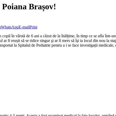
a Poiana Brașov!
m
WhatsApp
E-mail
Print
n copil în vârstă de 6 ani a căzut de la înălțime, în timp ce se afla într-u
 ar fi reușit să se ridice singur şi ar fi mers să îşi ia locul din nou la st
nsportat la Spitalul de Pediatrie pentru a i se face investigații medicale, 
mativ 4-5 metri. Acesta a fost examinat medical la faţa locului, urmând să f