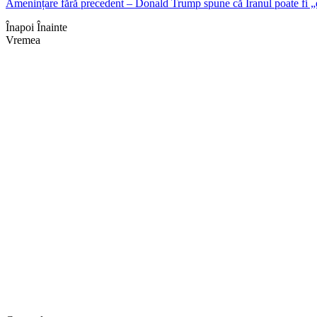
Amenințare fără precedent – Donald Trump spune că Iranul poate fi „
Înapoi
Înainte
Vremea
Braşov, RO
21:05,
aug. 7, 2026
19
°
cer senin
Umiditate:
69 %
Presiune:
1013 mb
Vânt:
4 mph
Rafală vânturi:
4 mph
Nori:
0%
Vizibilitate:
10 km
Răsărit de soare:
05:08
Apus:
19:40
Detaliat
Ultima actualizare: 21:0
Weather from OpenWeathe