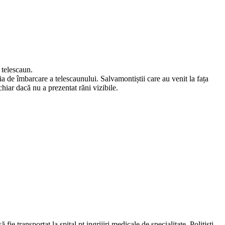
n telescaun.
aţia de îmbarcare a telescaunului. Salvamontiștii care au venit la fața
chiar dacă nu a prezentat răni vizibile.
ie transportat la spital pt ingrijiri medicale de specialitate. Poliţişti