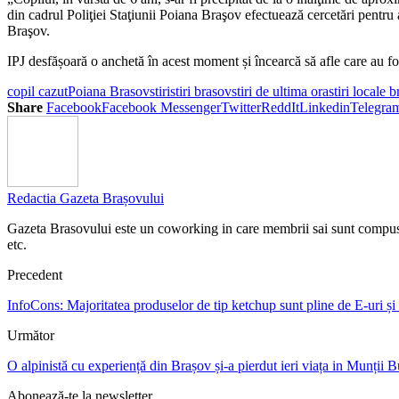
din cadrul Poliţiei Staţiunii Poiana Braşov efectuează cercetări pentru a
Braşov.
IPJ desfășoară o anchetă în acest moment și încearcă să afle care au fos
copil cazut
Poiana Brasov
stiri
stiri brasov
stiri de ultima ora
stiri locale 
Share
Facebook
Facebook Messenger
Twitter
ReddIt
Linkedin
Telegra
Redactia Gazeta Brașovului
Gazeta Brasovului este un coworking in care membrii sai sunt compusi din j
etc.
Precedent
InfoCons: Majoritatea produselor de tip ketchup sunt pline de E-uri și 
Următor
O alpinistă cu experiență din Brașov și-a pierdut ieri viața in Munții 
Abonează-te la newsletter