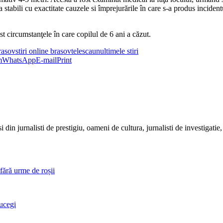
 stabili cu exactitate cauzele si împrejurările în care s-a produs incident
t circumstanţele în care copilul de 6 ani a căzut.
brasov
stiri online brasov
telescaun
ultimele stiri
m
WhatsApp
E-mail
Print
urnalisti de prestigiu, oameni de cultura, jurnalisti de investigatie, stiri
fără urme de roșii
Bucegi