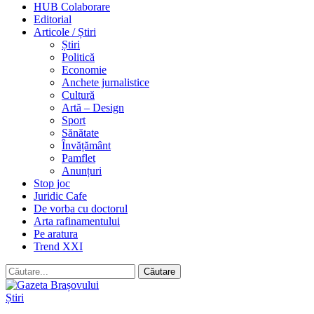
HUB Colaborare
Editorial
Articole / Știri
Știri
Politică
Economie
Anchete jurnalistice
Cultură
Artă – Design
Sport
Sănătate
Învățământ
Pamflet
Anunțuri
Stop joc
Juridic Cafe
De vorba cu doctorul
Arta rafinamentului
Pe aratura
Trend XXI
Știri