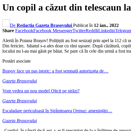
Un copil a căzut din telescaun l
De
Redactia Gazeta Brașovului
Publicat în
12 ian., 2022
Share
Facebook
Facebook Messenger
Twitter
ReddIt
Linkedin
Telegra
Alertă în Poiana Brașov! Polițiștii au fost sesizați prin apel la 112 că u
Din fericire, băiatul s-a ales doar cu răni uşoare. După căzătură, copilul
locului nu l-au mai găsit pe băiat. Se pare că în cele din urmă a fost tra
Postări asociate
Brașov face un pas istoric: a fost semnată autorizația de…
Gazeta Brasovului
Vom vedea un nou model Oltcit pe străzi?
Gazeta Brasovului
Escaladare periculoasă în Strâmtoarea Ormuz: amenințări…
Gazeta Brasovului
„Copilul, în vârstă de 6 ani, s-ar fi precipitat de la o înălţime de aproxi