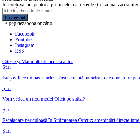
Înscrieți-vă aici pentru a primi cele mai recente știri, actualizări și ofer
Înscrie-mă!
Te poți dezabona oricând!
Facebook
Youtube
Instagram
RSS
Citește și
Mai multe de acelasi autor
Știri
Brașov face un pas istoric: a fost semnată autorizația de construire p
Știri
Vom vedea un nou model Oltcit pe străzi?
Știri
Escaladare periculoasă în Strâmtoarea Ormuz: amenințări directe într
Știri