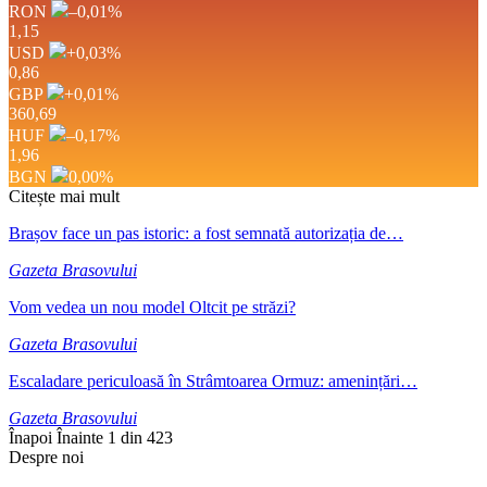
RON
–0,01
%
1,15
USD
+0,03
%
0,86
GBP
+0,01
%
360,69
HUF
–0,17
%
1,96
BGN
0,00
%
Citește mai mult
Brașov face un pas istoric: a fost semnată autorizația de…
Gazeta Brasovului
Vom vedea un nou model Oltcit pe străzi?
Gazeta Brasovului
Escaladare periculoasă în Strâmtoarea Ormuz: amenințări…
Gazeta Brasovului
Înapoi
Înainte
1 din 423
Despre noi