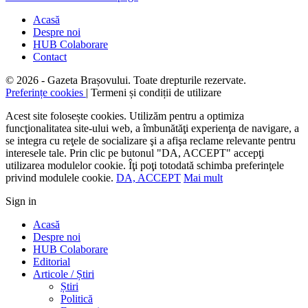
Acasă
Despre noi
HUB Colaborare
Contact
© 2026 - Gazeta Brașovului. Toate drepturile rezervate.
Preferințe cookies
| Termeni și condiții de utilizare
Acest site folosește cookies. Utilizăm pentru a optimiza
funcţionalitatea site-ului web, a îmbunătăţi experienţa de navigare, a
se integra cu reţele de socializare şi a afişa reclame relevante pentru
interesele tale. Prin clic pe butonul "DA, ACCEPT" accepţi
utilizarea modulelor cookie. Îţi poţi totodată schimba preferinţele
privind modulele cookie.
DA, ACCEPT
Mai mult
Sign in
Acasă
Despre noi
HUB Colaborare
Editorial
Articole / Știri
Știri
Politică