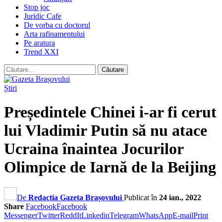
Stop joc
Juridic Cafe
De vorba cu doctorul
Arta rafinamentului
Pe aratura
Trend XXI
Știri
Președintele Chinei i-ar fi cerut
lui Vladimir Putin să nu atace
Ucraina înaintea Jocurilor
Olimpice de Iarnă de la Beijing
De
Redactia Gazeta Brașovului
Publicat în
24 ian., 2022
Share
Facebook
Facebook
Messenger
Twitter
ReddIt
Linkedin
Telegram
WhatsApp
E-mail
Print