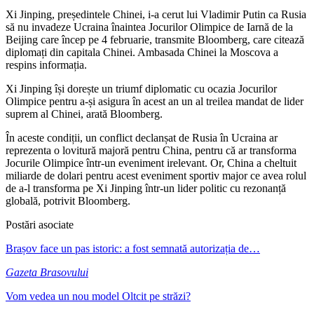
Xi Jinping, președintele Chinei, i-a cerut lui Vladimir Putin ca Rusia
să nu invadeze Ucraina înaintea Jocurilor Olimpice de Iarnă de la
Beijing care încep pe 4 februarie, transmite Bloomberg, care citează
diplomați din capitala Chinei. Ambasada Chinei la Moscova a
respins informația.
Xi Jinping își dorește un triumf diplomatic cu ocazia Jocurilor
Olimpice pentru a-și asigura în acest an un al treilea mandat de lider
suprem al Chinei, arată Bloomberg.
În aceste condiții, un conflict declanșat de Rusia în Ucraina ar
reprezenta o lovitură majoră pentru China, pentru că ar transforma
Jocurile Olimpice într-un eveniment irelevant. Or, China a cheltuit
miliarde de dolari pentru acest eveniment sportiv major ce avea rolul
de a-l transforma pe Xi Jinping într-un lider politic cu rezonanță
globală, potrivit Bloomberg.
Postări asociate
Brașov face un pas istoric: a fost semnată autorizația de…
Gazeta Brasovului
Vom vedea un nou model Oltcit pe străzi?