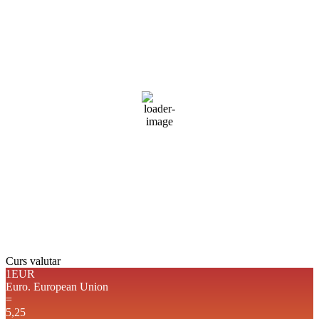
Braşov, RO
08:13,
aug. 5, 2026
23
°C
cer senin
Umiditate:
56 %
Presiune:
1020 mb
Vânt:
3 mph
Rafală vânturi:
4 mph
Nori:
0%
Vizibilitate:
10 km
Răsărit de soare:
05:06
Apus:
19:43
Detaliat
Ultima actualizare: 08:10
Weather from OpenWeatherMap
Curs valutar
1EUR
Euro.
European Union
=
5,25