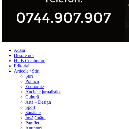
Acasă
Despre noi
HUB Colaborare
Editorial
Articole / Știri
Știri
Politică
Economie
Anchete jurnalistice
Cultură
Artă – Design
Sport
Sănătate
Învățământ
Pamflet
Anunțuri