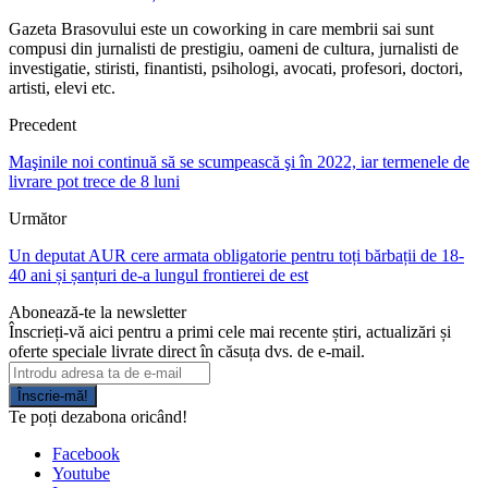
Gazeta Brasovului este un coworking in care membrii sai sunt
compusi din jurnalisti de prestigiu, oameni de cultura, jurnalisti de
investigatie, stiristi, finantisti, psihologi, avocati, profesori, doctori,
artisti, elevi etc.
Precedent
Maşinile noi continuă să se scumpească şi în 2022, iar termenele de
livrare pot trece de 8 luni
Următor
Un deputat AUR cere armata obligatorie pentru toți bărbații de 18-
40 ani și șanțuri de-a lungul frontierei de est
Abonează-te la newsletter
Înscrieți-vă aici pentru a primi cele mai recente știri, actualizări și
oferte speciale livrate direct în căsuța dvs. de e-mail.
Înscrie-mă!
Te poți dezabona oricând!
Facebook
Youtube