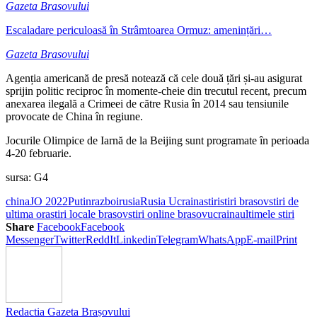
Gazeta Brasovului
Escaladare periculoasă în Strâmtoarea Ormuz: amenințări…
Gazeta Brasovului
Agenția americană de presă notează că cele două țări și-au asigurat
sprijin politic reciproc în momente-cheie din trecutul recent, precum
anexarea ilegală a Crimeei de către Rusia în 2014 sau tensiunile
provocate de China în regiune.
Jocurile Olimpice de Iarnă de la Beijing sunt programate în perioada
4-20 februarie.
sursa: G4
china
JO 2022
Putin
razboi
rusia
Rusia Ucraina
stiri
stiri brasov
stiri de
ultima ora
stiri locale brasov
stiri online brasov
ucraina
ultimele stiri
Share
Facebook
Facebook
Messenger
Twitter
ReddIt
Linkedin
Telegram
WhatsApp
E-mail
Print
Redactia Gazeta Brașovului