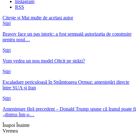
Instagram
RSS
Citește și
Mai multe de acelasi autor
Știri
Brașov face un pas istoric: a fost semnată autorizația de construire
pentru noul…
Știri
Vom vedea un nou model Oltcit pe străzi?
Știri
Escaladare periculoasă în Strâmtoarea Ormuz: amenințări directe
între SUA și Iran
Știri
Amenințare fără precedent – Donald Trump spune că Iranul poate fi
„distrus într-o…
Înapoi
Înainte
Vremea