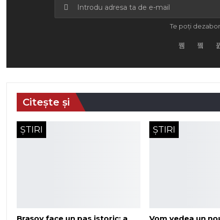
Te poți dezabon
Citește și
ȘTIRI
ȘTIRI
Brașov face un pas istoric: a
Vom vedea un no