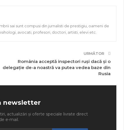
rii sai sunt compusi din jurnalisti de prestigiu, oameni de
, psihologi, avocati, profesori, doctori, artisti, elevi etc.
URMĂTOR
România acceptă inspectori ruși dacă și o
delegație de-a noastră va putea vedea baze din
Rusia
a newsletter
ri, actualizări și oferte speciale livrate direct
de e-mail.