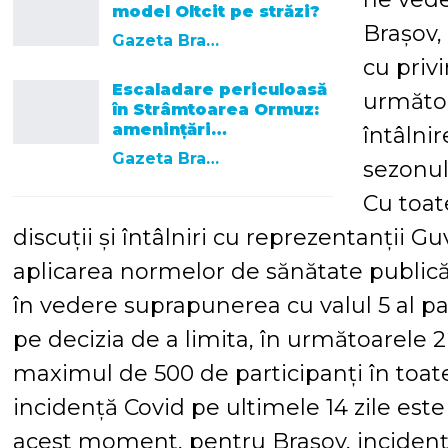
model Oltcit pe străzi?
Brașov, 
Gazeta Brasovului
cu priv
Escaladare periculoasă
următoa
în Strâmtoarea Ormuz:
amenințări…
întâlni
Gazeta Brasovului
sezonul
Cu toat
discuții și întâlniri cu reprezentanții 
aplicarea normelor de sănătate publică
în vedere suprapunerea cu valul 5 al p
pe decizia de a limita, în următoarele 2
maximul de 500 de participanți în toate 
incidență Covid pe ultimele 14 zile este
acest moment, pentru Brașov, incidența 