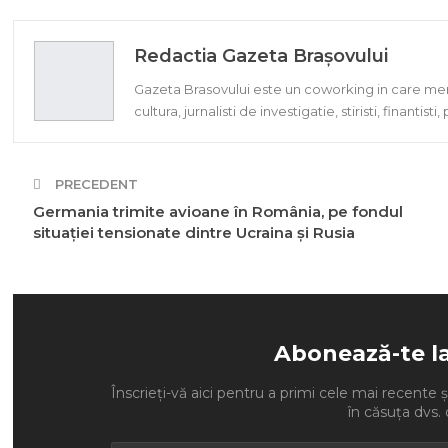
Redactia Gazeta Brașovului
Gazeta Brasovului este un coworking in care memb
cultura, jurnalisti de investigatie, stiristi, finantisti
PRECEDENT
Germania trimite avioane în România, pe fondul
situaţiei tensionate dintre Ucraina şi Rusia
Abonează-te l
Înscrieți-vă aici pentru a primi cele mai recente ști
în căsuța dvs. 