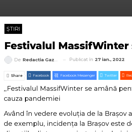
ȘTIRI
Festivalul MassifWinter
Publicat în
27 ian., 2022
De
Redactia Gazeta Brașovului
Facebook
Facebook Messenger
Twitter
Red
Share
,,Festivalul MassifWinter se amână pen
cauza pandemiei
Având în vedere evoluția de la Brașov a
de exemplu, incidența la Brașov este de 