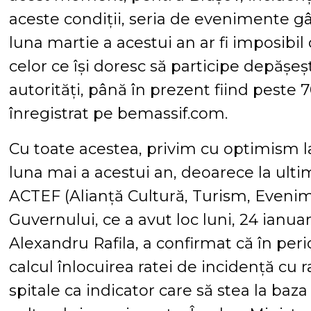
aceste condiții, seria de evenimente 
luna martie a acestui an ar fi imposibi
celor ce își doresc să participe depășe
autorități, până în prezent fiind peste
înregistrat pe bemassif.com.
Cu toate acestea, privim cu optimism l
luna mai a acestui an, deoarece la ulti
ACTEF (Alianță Cultură, Turism, Evenim
Guvernului, ce a avut loc luni, 24 ianuar
Alexandru Rafila, a confirmat că în per
calcul înlocuirea ratei de incidență cu 
spitale ca indicator care să stea la baz