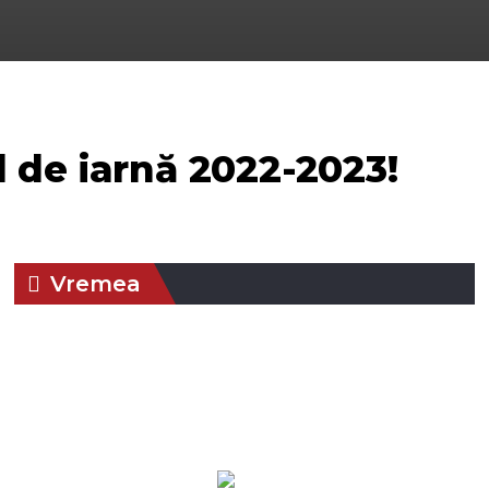
 de iarnă 2022-2023!
Vremea
15:40,
aug. 6,
Presiune:
Braşov, RO
Umiditate:
55
1016 mb
2026
%
30
Vânt:
6
Rafală
°C
mph
vânturi:
11
mph