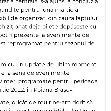
trația centrală, s-a ajuns la concluzia
gândite pentru luna martie a
bil de organizat, din cauza faptului
chiziționat deja bilete depășește cu
ot fi prezente la evenimente de
ost reprogramat pentru sezonul de
nim cu un update de ultim moment
ire la seria de evenimente
inter, programate pentru perioada
rtie 2022, în Poiana Brașov.
ate, oricât de mult ne-am dorit să
m în acest an pe pârtiile din Poiana