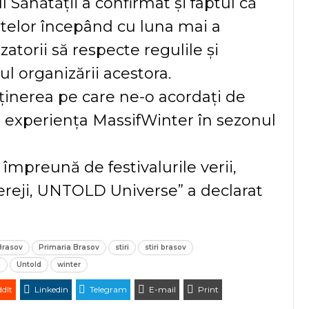
l Sănătății a confirmat și faptul că
ntelor începând cu luna mai a
atorii să respecte regulile și
l organizării acestora.
inerea pe care ne-o acordați de
 experiența MassifWinter în sezonul
mpreună de festivalurile verii,
hereji, UNTOLD Universe” a declarat
Brasov
Primaria Brasov
stiri
stiri brasov
i
Untold
winter
dIt
Linkedin
Telegram
E-mail
Print