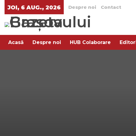
JOI, 6 AUG., 2026
Despre noi
Contact
Acasă
Despre noi
HUB Colaborare
Editor
Arta rafinamentului
Pe aratura
Trend XXI