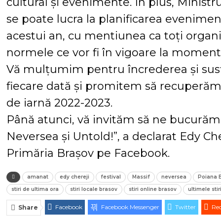
cultural și evenimente. În plus, Ministru
se poate lucra la planificarea evenime
acestui an, cu mentiunea ca toți organiz
normele ce vor fi în vigoare la momentu
Vă mulțumim pentru încrederea și susț
fiecare dată și promitem să recuperăm
de iarnă 2022-2023.
Până atunci, vă invităm să ne bucurăm î
Neversea și Untold!”, a declarat Edy C
Primăria Brașov pe Facebook.
amanat
edy chereji
festival
Massif
neversea
Poiana 
stiri de ultima ora
stiri locale brasov
stiri online brasov
ultimele stir
Facebook
Facebook Messenger
Twitter
Red
Share