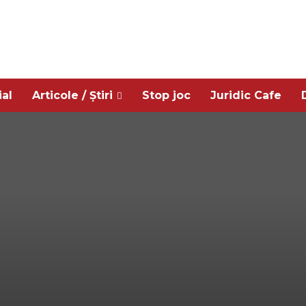
ial
Articole / Știri
Stop joc
Juridic Cafe