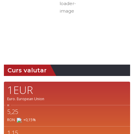
Nori:
81%
Vizibilitate:
10
Cer Fragmentat
km
Răsărit
Apus:
de soare:
19:41
05:07
Detaliat
Ultima actualizare: 15:40
Weather from OpenWeatherMap
Curs valutar
1EUR
Euro.
European Union
=
5,25
RON
+0,15
%
1,15