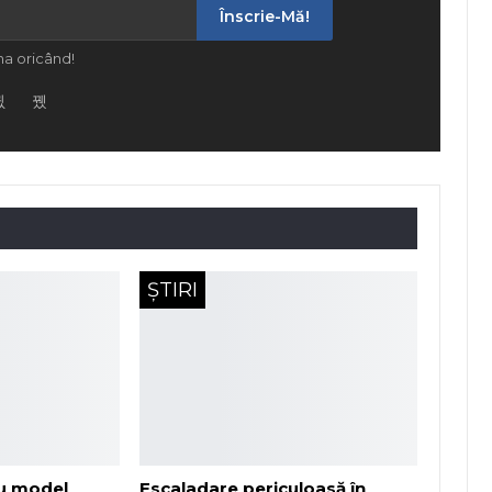
Înscrie-Mă!
a oricând!
ȘTIRI
u model
Escaladare periculoasă în