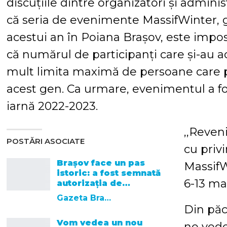
discuțiile dintre organizatori și adminis
că seria de evenimente MassifWinter, 
acestui an în Poiana Brașov, este imposi
că numărul de participanți care și-au a
mult limita maximă de persoane care p
acest gen. Ca urmare, evenimentul a f
iarnă 2022-2023.
,,Reve
POSTĂRI ASOCIATE
cu priv
Brașov face un pas
MassifW
istoric: a fost semnată
6-13 ma
autorizația de…
Gazeta Brasovului
Din păc
Vom vedea un nou
ne vede