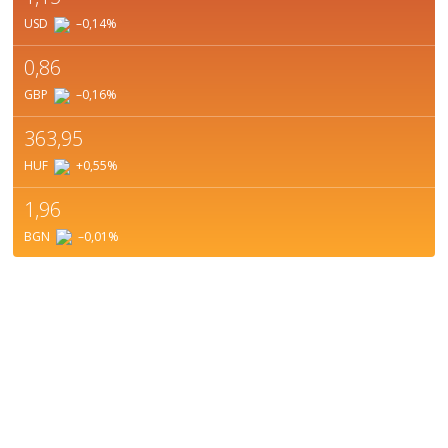
USD
–0,14
%
0,86
GBP
–0,16
%
363,95
HUF
+0,55
%
1,96
BGN
–0,01
%