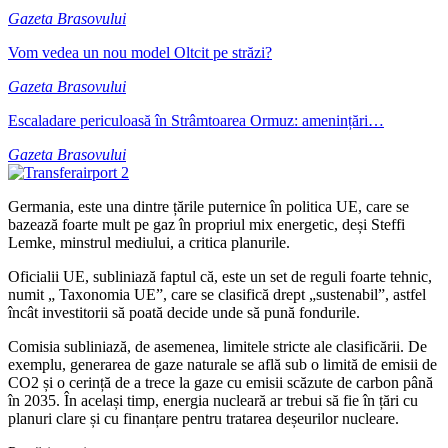
Gazeta Brasovului
Vom vedea un nou model Oltcit pe străzi?
Gazeta Brasovului
Escaladare periculoasă în Strâmtoarea Ormuz: amenințări…
Gazeta Brasovului
Germania, este una dintre țările puternice în politica UE, care se
bazează foarte mult pe gaz în propriul mix energetic, deși Steffi
Lemke, minstrul mediului, a critica planurile.
Oficialii UE, subliniază faptul că, este un set de reguli foarte tehnic,
numit „ Taxonomia UE”, care se clasifică drept „sustenabil”, astfel
încât investitorii să poată decide unde să pună fondurile.
Comisia subliniază, de asemenea, limitele stricte ale clasificării. De
exemplu, generarea de gaze naturale se află sub o limită de emisii de
CO2 și o cerință de a trece la gaze cu emisii scăzute de carbon până
în 2035. În același timp, energia nucleară ar trebui să fie în țări cu
planuri clare și cu finanțare pentru tratarea deșeurilor nucleare.