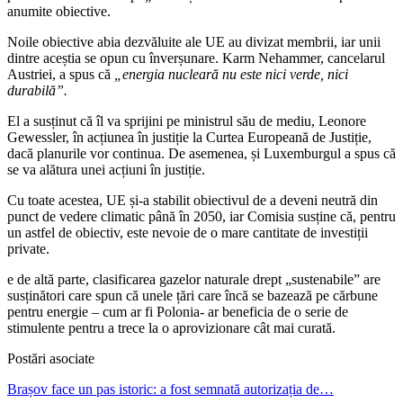
anumite obiective.
Noile obiective abia dezvăluite ale UE au divizat membrii, iar unii
dintre aceștia se opun cu înverșunare. Karm Nehammer, cancelarul
Austriei, a spus că
„energia nucleară nu este nici verde, nici
durabilă”.
El a susținut că îl va sprijini pe ministrul său de mediu, Leonore
Gewessler, în acțiunea în justiție la Curtea Europeană de Justiție,
dacă planurile vor continua. De asemenea, și Luxemburgul a spus că
se va alătura unei acțiuni în justiție.
Cu toate acestea, UE și-a stabilit obiectivul de a deveni neutră din
punct de vedere climatic până în 2050, iar Comisia susține că, pentru
un astfel de obiectiv, este nevoie de o mare cantitate de investiții
private.
e de altă parte, clasificarea gazelor naturale drept „sustenabile” are
susținători care spun că unele țări care încă se bazează pe cărbune
pentru energie – cum ar fi Polonia- ar beneficia de o serie de
stimulente pentru a trece la o aprovizionare cât mai curată.
Postări asociate
Brașov face un pas istoric: a fost semnată autorizația de…