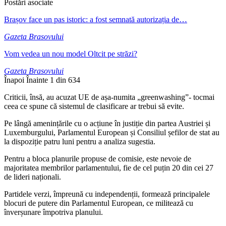
Postări asociate
Brașov face un pas istoric: a fost semnată autorizația de…
Gazeta Brasovului
Vom vedea un nou model Oltcit pe străzi?
Gazeta Brasovului
Înapoi
Înainte
1 din 634
Criticii, însă, au acuzat UE de așa-numita „greenwashing”- tocmai
ceea ce spune că sistemul de clasificare ar trebui să evite.
Pe lângă amenințările cu o acțiune în justiție din partea Austriei și
Luxemburgului, Parlamentul European și Consiliul șefilor de stat au
la dispoziție patru luni pentru a analiza sugestia.
Pentru a bloca planurile propuse de comisie, este nevoie de
majoritatea membrilor parlamentului, fie de cel puțin 20 din cei 27
de lideri naționali.
Partidele verzi, împreună cu independenții, formează principalele
blocuri de putere din Parlamentul European, ce militează cu
înverșunare împotriva planului.