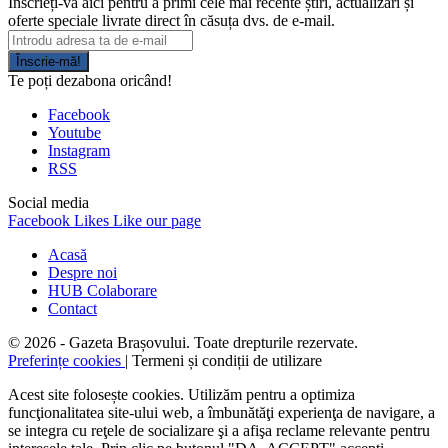
Înscrieți-vă aici pentru a primi cele mai recente știri, actualizări și
oferte speciale livrate direct în căsuța dvs. de e-mail.
Înscrie-mă!
Te poți dezabona oricând!
Facebook
Youtube
Instagram
RSS
Social media
Facebook
Likes
Like our page
Acasă
Despre noi
HUB Colaborare
Contact
© 2026 - Gazeta Brașovului. Toate drepturile rezervate.
Preferințe cookies
| Termeni și condiții de utilizare
Acest site folosește cookies. Utilizăm pentru a optimiza
funcţionalitatea site-ului web, a îmbunătăţi experienţa de navigare, a
se integra cu reţele de socializare şi a afişa reclame relevante pentru