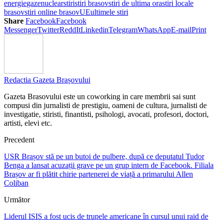
energie
gaze
nuclear
stiri
stiri brasov
stiri de ultima ora
stiri locale
brasov
stiri online brasov
UE
ultimele stiri
Share
Facebook
Facebook
Messenger
Twitter
ReddIt
Linkedin
Telegram
WhatsApp
E-mail
Print
Redactia Gazeta Brașovului
Gazeta Brasovului este un coworking in care membrii sai sunt
compusi din jurnalisti de prestigiu, oameni de cultura, jurnalisti de
investigatie, stiristi, finantisti, psihologi, avocati, profesori, doctori,
artisti, elevi etc.
Precedent
USR Brașov stă pe un butoi de pulbere, după ce deputatul Tudor
Benga a lansat acuzații grave pe un grup intern de Facebook. Filiala
Brașov ar fi plătit chirie partenerei de viață a primarului Allen
Coliban
Următor
Liderul ISIS a fost ucis de trupele americane în cursul unui raid de