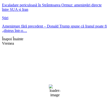
Escaladare periculoasă în Strâmtoarea Ormuz: amenințări directe
între SUA și Iran
Știri
Amenințare fără precedent – Donald Trump spune că Iranul poate fi
„distrus într-o…
Înapoi
Înainte
Vremea
Braşov, RO
16:56,
aug. 4, 2026
31
°C
cer senin
27 %
1017 mb
5 mph
Rafală vânturi:
9 mph
Nori:
0%
Vizibilitate:
10 km