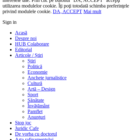
interesele tale. Prin clic pe butonul "DA, ACCEPT" accepţi
utilizarea modulelor cookie. Îţi poţi totodată schimba preferinţele
privind modulele cookie.
DA, ACCEPT
Mai mult
Sign in
Acasă
Despre noi
HUB Colaborare
Editorial
Articole / Știri
Știri
Politică
Economie
Anchete jurnalistice
Cultură
Artă – Design
Sport
Sănătate
Învățământ
Pamflet
Anunțuri
Stop joc
Juridic Cafe
De vorba cu doctorul
Arta rafinamentului