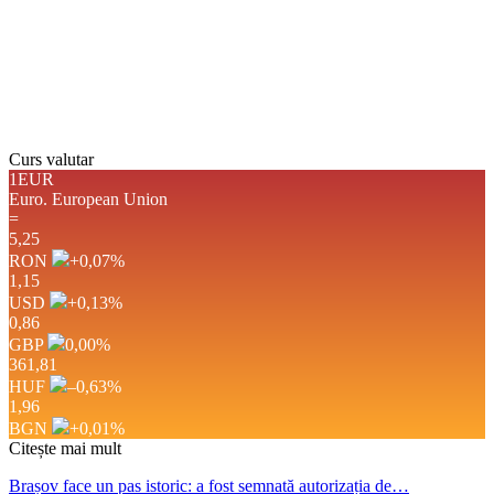
Răsărit de soare:
05:04
Apus:
19:44
Detaliat
Ultima actualizare: 16:47
Weather from OpenWeatherMap
Curs valutar
1EUR
Euro.
European Union
=
5,25
RON
+0,07
%
1,15
USD
+0,13
%
0,86
GBP
0,00
%
361,81
HUF
–0,63
%
1,96
BGN
+0,01
%
Citește mai mult
Brașov face un pas istoric: a fost semnată autorizația de…