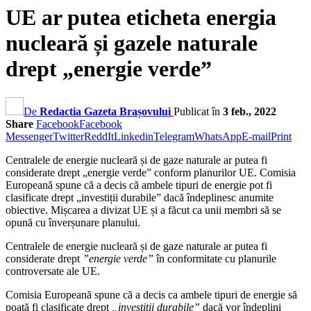
UE ar putea eticheta energia
nucleară și gazele naturale
drept „energie verde”
De
Redactia Gazeta Brașovului
Publicat în
3 feb., 2022
Share
Facebook
Facebook
Messenger
Twitter
ReddIt
Linkedin
Telegram
WhatsApp
E-mail
Print
Centralele de energie nucleară și de gaze naturale ar putea fi
considerate drept „energie verde” conform planurilor UE. Comisia
Europeană spune că a decis că ambele tipuri de energie pot fi
clasificate drept „investiții durabile” dacă îndeplinesc anumite
obiective. Mișcarea a divizat UE și a făcut ca unii membri să se
opună cu înverșunare planului.
Centralele de energie nucleară și de gaze naturale ar putea fi
considerate drept
”energie verde”
în conformitate cu planurile
controversate ale UE.
Comisia Europeană spune că a decis ca ambele tipuri de energie să
poată fi clasificate drept
„investiții durabile”
dacă vor îndeplini