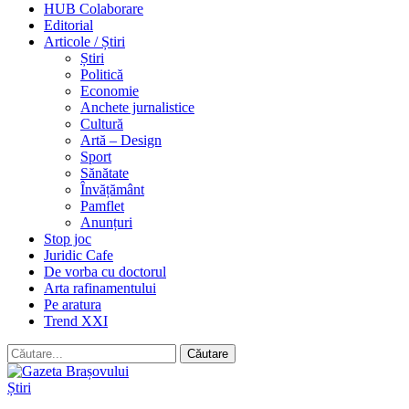
HUB Colaborare
Editorial
Articole / Știri
Știri
Politică
Economie
Anchete jurnalistice
Cultură
Artă – Design
Sport
Sănătate
Învățământ
Pamflet
Anunțuri
Stop joc
Juridic Cafe
De vorba cu doctorul
Arta rafinamentului
Pe aratura
Trend XXI
Știri