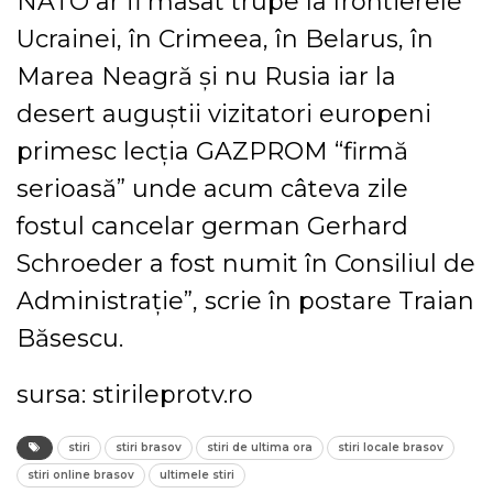
NATO ar fi masat trupe la frontierele
Ucrainei, în Crimeea, în Belarus, în
Marea Neagră şi nu Rusia iar la
desert auguştii vizitatori europeni
primesc lecţia GAZPROM “firmă
serioasă” unde acum câteva zile
fostul cancelar german Gerhard
Schroeder a fost numit în Consiliul de
Administraţie”, scrie în postare Traian
Băsescu.
sursa: stirileprotv.ro
stiri
stiri brasov
stiri de ultima ora
stiri locale brasov
stiri online brasov
ultimele stiri