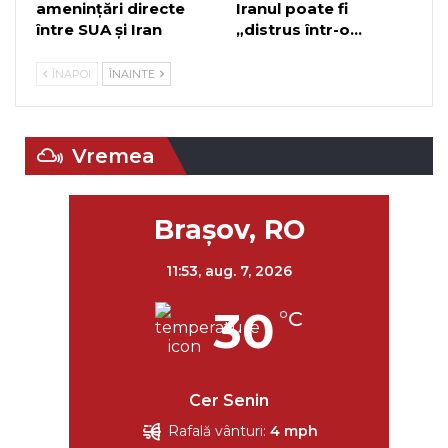
amenințări directe
Iranul poate fi
între SUA și Iran
„distrus într-o…
ÎNAPOI
ÎNAINTE
Vremea
Braşov, RO
11:53,
aug. 7, 2026
30
°C
Cer Senin
Rafală vânturi:
4 mph