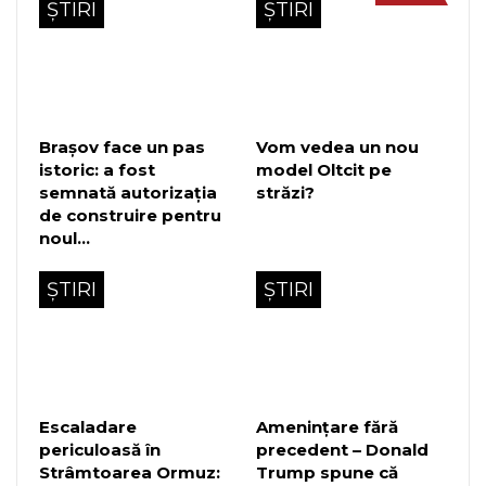
ȘTIRI
ȘTIRI
Brașov face un pas
Vom vedea un nou
istoric: a fost
model Oltcit pe
semnată autorizația
străzi?
de construire pentru
noul…
ȘTIRI
ȘTIRI
Escaladare
Amenințare fără
periculoasă în
precedent – Donald
Strâmtoarea Ormuz:
Trump spune că