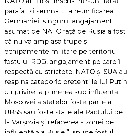
NATO ar fi fost înscris într-un tratat
parafat şi semnat. La reunificarea
Germaniei, singurul angajament
asumat de NATO faţă de Rusia a fost
că nu va amplasa trupe şi
echipamente militare pe teritoriul
fostului RDG, angajament pe care îl
respectă cu stricteţe. NATO şi SUA au
respins categoric pretenţiile lui Putin
cu privire la punerea sub influenţa
Moscovei a statelor foste parte a
URSS sau foste state ale Pactului de
la Varşovia şi refacerea « zonei de
influenţă » a Rusiei”, spune fostul