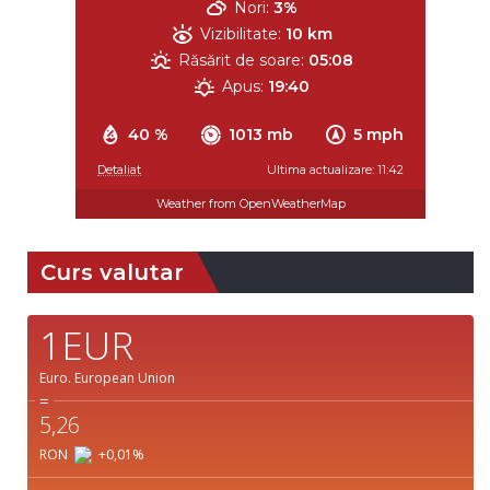
Nori:
3%
Vizibilitate:
10 km
Răsărit de soare:
05:08
Apus:
19:40
40 %
1013 mb
5 mph
Detaliat
Ultima actualizare: 11:42
Weather from OpenWeatherMap
Curs valutar
1EUR
Euro.
European Union
=
5,26
RON
+0,01
%