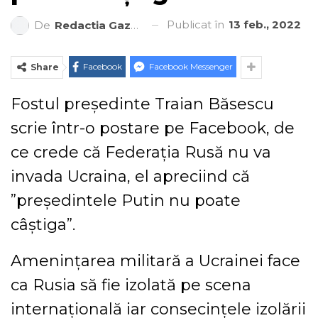
Publicat în
13 feb., 2022
De
Redactia Gazeta Brașovului
Facebook
Facebook Messenger
Share
Fostul preşedinte Traian Băsescu
scrie într-o postare pe Facebook, de
ce crede că Federaţia Rusă nu va
invada Ucraina, el apreciind că
”preşedintele Putin nu poate
câştiga”.
Ameninţarea militară a Ucrainei face
ca Rusia să fie izolată pe scena
internaţională iar consecinţele izolării