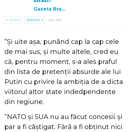
străzi?
Gazeta Brasovului
ÎNAPOI
ÎNAINTE
1 din 634
”Şi uite aşa, punând cap la cap cele
de mai sus, şi multe altele, cred eu
că, pentru moment, s-a ales praful
din lista de pretenţii absurde ale lui
Putin cu privire la ambiţia de a dicta
viitorul altor state indedpendente
din regiune.
”NATO şi SUA nu au făcut concesii şi
par a fi câştigat. Fără a fi obţinut nici