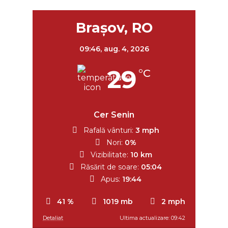
Braşov, RO
09:46,
aug. 4, 2026
29
°C
Cer Senin
Rafală vânturi:
3 mph
Nori:
0%
Vizibilitate:
10 km
Răsărit de soare:
05:04
Apus:
19:44
41 %
1019 mb
2 mph
Detaliat
Ultima actualizare: 09:42