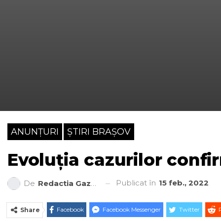
ANUNȚURI
ȘTIRI BRAȘOV
Evoluția cazurilor conf
Publicat în
15 feb., 2022
De
Redactia Gazeta Brașovului
Facebook
Facebook Messenger
Twitter
Share