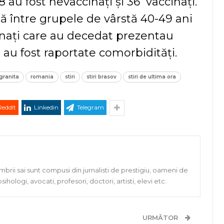
8 au fost nevaccinați și 36 vaccinați.
să între grupele de vârstă 40-49 ani
cinați care au decedat prezentau
 au fost raportate comorbidități.
granita
romania
stiri
stiri brasov
stiri de ultima ora
ReddIt
Linkedin
Telegram
rii sai sunt compusi din jurnalisti de prestigiu, oameni de
, psihologi, avocati, profesori, doctori, artisti, elevi etc.
URMĂTOR