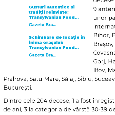
decese (
Gusturi autentice și
9 anteri
tradiții reînviate:
unor pa
Transylvanian Food…
Gazeta Brasovului
internaț
Bihor, B
Schimbare de locație în
inima orașului:
Brașov, 
Transylvanian Food…
Covasna
Gazeta Brasovului
Gorj, H
Ilfov, 
Prahova, Satu Mare, Sălaj, Sibiu, Suceav
București.
Dintre cele 204 decese, 1 a fost înregis
de ani, 3 la categoria de vârstă 30-39 d