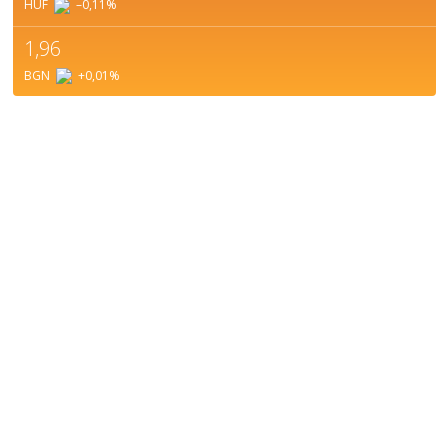
HUF
–0,11
%
1,96
BGN
+0,01
%