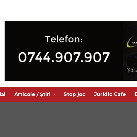
ial
Articole / Știri
Stop joc
Juridic Cafe