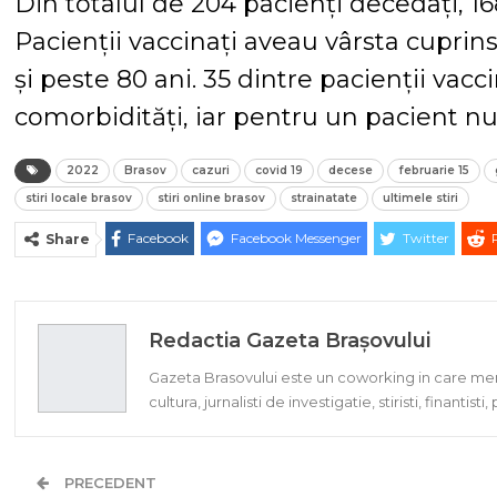
Din totalul de 204 pacienți decedați, 16
Pacienții vaccinați aveau vârsta cuprin
și peste 80 ani. 35 dintre pacienții vac
comorbidități, iar pentru un pacient nu
2022
Brasov
cazuri
covid 19
decese
februarie 15
stiri locale brasov
stiri online brasov
strainatate
ultimele stiri
Facebook
Facebook Messenger
Twitter
Share
Redactia Gazeta Brașovului
Gazeta Brasovului este un coworking in care memb
cultura, jurnalisti de investigatie, stiristi, finantisti
PRECEDENT