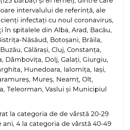
123 bărbați și 81 femei), dintre care
oare intervalului de referință, ale
cienți infectați cu noul coronavirus,
i în spitalele din Alba, Arad, Bacău,
istrița-Năsăud, Botoșani, Brăila,
Buzău, Călărași, Cluj, Constanța,
, Dâmbovița, Dolj, Galați, Giurgiu,
arghita, Hunedoara, Ialomiţa, Iași,
Maramureş, Mureș, Neamț, Olt,
a, Teleorman, Vaslui și Municipiul
trat la categoria de de vârstă 20-29
e ani, 4 la categoria de vârstă 40-49