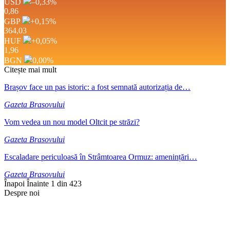
USD
–0,33
%
0,86
GBP
+0,15
%
364,03
HUF
+0,05
%
1,96
BGN
0,00
%
Citește mai mult
Brașov face un pas istoric: a fost semnată autorizația de…
Gazeta Brasovului
Vom vedea un nou model Oltcit pe străzi?
Gazeta Brasovului
Escaladare periculoasă în Strâmtoarea Ormuz: amenințări…
Gazeta Brasovului
Înapoi
Înainte
1 din 423
Despre noi