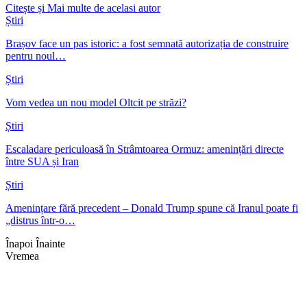
Citește și
Mai multe de acelasi autor
Știri
Brașov face un pas istoric: a fost semnată autorizația de construire
pentru noul…
Știri
Vom vedea un nou model Oltcit pe străzi?
Știri
Escaladare periculoasă în Strâmtoarea Ormuz: amenințări directe
între SUA și Iran
Știri
Amenințare fără precedent – Donald Trump spune că Iranul poate fi
„distrus într-o…
Înapoi
Înainte
Vremea
Braşov, RO
23:04,
aug. 3, 2026