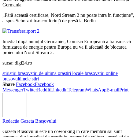
Germania.
„Fără această certificare, Nord Stream 2 nu poate intra în funcțiune”,
a spus Scholz într-o conferință de presă la Berlin.
Imediat după anunțul Germaniei, Comisia Europeană a transmis că
furnizarea de energie pentru Europa nu va fi afectată de blocarea
proiectului Nord Stream 2.
sursa: digi24.ro
stiri
stiri brasov
stiri de ultima ora
stiri locale brasov
stiri online
brasov
ultimele stiri
Share
Facebook
Facebook
Messenger
Twitter
ReddIt
Linkedin
Telegram
WhatsApp
E-mail
Print
Redactia Gazeta Brașovului
Gazeta Brasovului este un coworking in care membrii sai sunt
compusi din jurnalisti de prestigiu, oameni de cultura, jurnalisti de