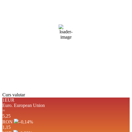
17
°C
cer senin
Umiditate:
68 %
Presiune:
1019 mb
Vânt:
4 mph
Rafală vânturi:
3 mph
Nori:
0%
Vizibilitate:
10 km
Răsărit de soare:
05:04
Apus:
19:44
Detaliat
Ultima actualizare: 23:00
Weather from OpenWeatherMap
Curs valutar
1EUR
Euro.
European Union
=
5,25
RON
–0,14
%
1,15