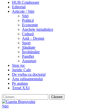
HUB Colaborare
Editorial
Articole / Știri
Știri
Politică
Economie
Anchete jurnalistice
Cultură
Artă – Design
Sport
Sănătate
Învățământ
Pamflet
Anunțuri
Stop joc
Juridic Cafe
De vorba cu doctorul
Arta rafinamentului
Pe aratura
Trend XXI
Știri