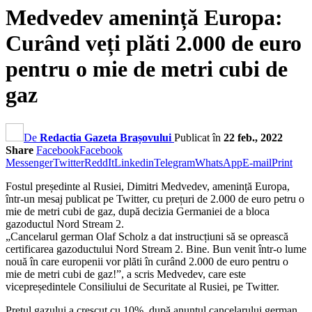
Medvedev amenință Europa:
Curând veți plăti 2.000 de euro
pentru o mie de metri cubi de
gaz
De
Redactia Gazeta Brașovului
Publicat în
22 feb., 2022
Share
Facebook
Facebook
Messenger
Twitter
ReddIt
Linkedin
Telegram
WhatsApp
E-mail
Print
Fostul președinte al Rusiei, Dimitri Medvedev, amenință Europa,
într-un mesaj publicat pe Twitter, cu prețuri de 2.000 de euro petru o
mie de metri cubi de gaz, după decizia Germaniei de a bloca
gazoductul Nord Stream 2.
„Cancelarul german Olaf Scholz a dat instrucțiuni să se oprească
certificarea gazoductului Nord Stream 2. Bine. Bun venit într-o lume
nouă în care europenii vor plăti în curând 2.000 de euro pentru o
mie de metri cubi de gaz!”, a scris Medvedev, care este
vicepreședintele Consiliului de Securitate al Rusiei, pe Twitter.
Prețul gazului a crescut cu 10%, după anunțul cancelarului german