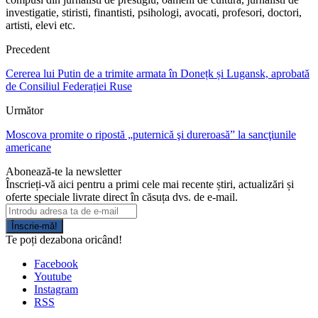
investigatie, stiristi, finantisti, psihologi, avocati, profesori, doctori,
artisti, elevi etc.
Precedent
Cererea lui Putin de a trimite armata în Donețk și Lugansk, aprobată
de Consiliul Federației Ruse
Următor
Moscova promite o ripostă „puternică şi dureroasă” la sancţiunile
americane
Abonează-te la newsletter
Înscrieți-vă aici pentru a primi cele mai recente știri, actualizări și
oferte speciale livrate direct în căsuța dvs. de e-mail.
Înscrie-mă!
Te poți dezabona oricând!
Facebook
Youtube
Instagram
RSS