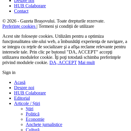
Despre noi
HUB Colaborare
Contact
© 2026 - Gazeta Brașovului. Toate drepturile rezervate.
Preferințe cookies
| Termeni și condiții de utilizare
Acest site folosește cookies. Utilizăm pentru a optimiza
funcţionalitatea site-ului web, a îmbunătăţi experienţa de navigare, a
se integra cu reţele de socializare şi a afişa reclame relevante pentru
interesele tale. Prin clic pe butonul "DA, ACCEPT" accepţi
utilizarea modulelor cookie. Îţi poţi totodată schimba preferinţele
privind modulele cookie.
DA, ACCEPT
Mai mult
Sign in
Acasă
Despre noi
HUB Colaborare
Editorial
Articole / Știri
Știri
Politică
Economie
Anchete jurnalistice
Cultură