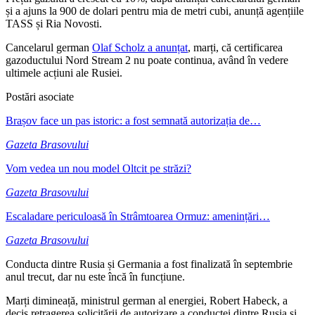
și a ajuns la 900 de dolari pentru mia de metri cubi, anunță agențiile
TASS și Ria Novosti.
Cancelarul german
Olaf Scholz a anunțat
, marți, că certificarea
gazoductului Nord Stream 2 nu poate continua, având în vedere
ultimele acțiuni ale Rusiei.
Postări asociate
Brașov face un pas istoric: a fost semnată autorizația de…
Gazeta Brasovului
Vom vedea un nou model Oltcit pe străzi?
Gazeta Brasovului
Escaladare periculoasă în Strâmtoarea Ormuz: amenințări…
Gazeta Brasovului
Conducta dintre Rusia și Germania a fost finalizată în septembrie
anul trecut, dar nu este încă în funcțiune.
Marți dimineață, ministrul german al energiei, Robert Habeck, a
decis retragerea solicitării de autorizare a conductei dintre Rusia și