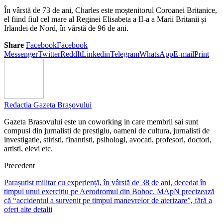
În vârstă de 73 de ani, Charles este moștenitorul Coroanei Britanice,
el fiind fiul cel mare al Reginei Elisabeta a II-a a Marii Britanii și
Irlandei de Nord, în vârstă de 96 de ani.
Share
Facebook
Facebook
Messenger
Twitter
ReddIt
Linkedin
Telegram
WhatsApp
E-mail
Print
Redactia Gazeta Brașovului
Gazeta Brasovului este un coworking in care membrii sai sunt
compusi din jurnalisti de prestigiu, oameni de cultura, jurnalisti de
investigatie, stiristi, finantisti, psihologi, avocati, profesori, doctori,
artisti, elevi etc.
Precedent
Parașutist militar cu experiență, în vârstă de 38 de ani, decedat în
timpul unui exercițiu pe Aerodromul din Boboc. MApN precizează
că “accidentul a survenit pe timpul manevrelor de aterizare”, fără a
oferi alte detalii