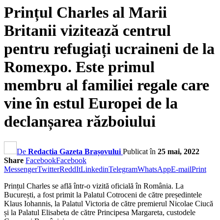
Prințul Charles al Marii
Britanii vizitează centrul
pentru refugiați ucraineni de la
Romexpo. Este primul
membru al familiei regale care
vine în estul Europei de la
declanșarea războiului
De
Redactia Gazeta Brașovului
Publicat în
25 mai, 2022
Share
Facebook
Facebook
Messenger
Twitter
ReddIt
Linkedin
Telegram
WhatsApp
E-mail
Print
Prințul Charles se află într-o vizită oficială în România. La
București, a fost primit la Palatul Cotroceni de către președintele
Klaus Iohannis, la Palatul Victoria de către premierul Nicolae Ciucă
și la Palatul Elisabeta de către Principesa Margareta, custodele