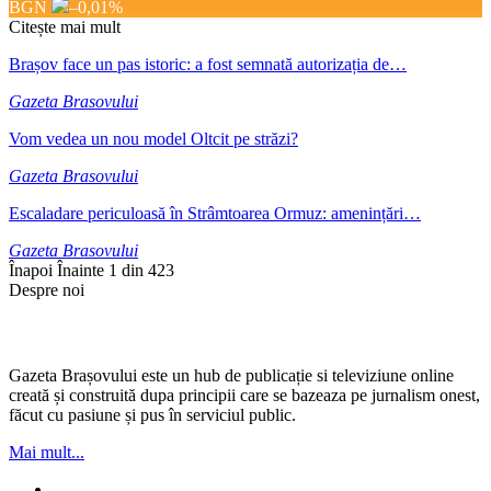
BGN
–0,01
%
Citește mai mult
Brașov face un pas istoric: a fost semnată autorizația de…
Gazeta Brasovului
Vom vedea un nou model Oltcit pe străzi?
Gazeta Brasovului
Escaladare periculoasă în Strâmtoarea Ormuz: amenințări…
Gazeta Brasovului
Înapoi
Înainte
1 din 423
Despre noi
Gazeta Brașovului este un hub de publicație si televiziune online
creată și construită dupa principii care se bazeaza pe jurnalism onest,
făcut cu pasiune și pus în serviciul public.
Mai mult...