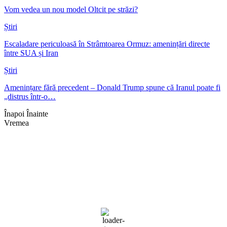
Vom vedea un nou model Oltcit pe străzi?
Știri
Escaladare periculoasă în Strâmtoarea Ormuz: amenințări directe
între SUA și Iran
Știri
Amenințare fără precedent – Donald Trump spune că Iranul poate fi
„distrus într-o…
Înapoi
Înainte
Vremea
Braşov, RO
05:12,
aug. 6, 2026
17
°C
cer senin
83 %
1018 mb
4 mph