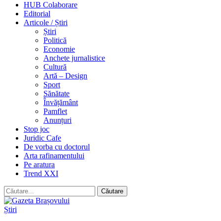
HUB Colaborare
Editorial
Articole / Știri
Știri
Politică
Economie
Anchete jurnalistice
Cultură
Artă – Design
Sport
Sănătate
Învățământ
Pamflet
Anunțuri
Stop joc
Juridic Cafe
De vorba cu doctorul
Arta rafinamentului
Pe aratura
Trend XXI
Știri