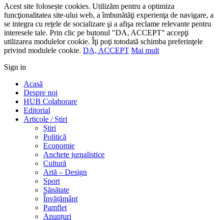
Acest site folosește cookies. Utilizăm pentru a optimiza
funcţionalitatea site-ului web, a îmbunătăţi experienţa de navigare, a
se integra cu reţele de socializare şi a afişa reclame relevante pentru
interesele tale. Prin clic pe butonul "DA, ACCEPT" accepţi
utilizarea modulelor cookie. Îţi poţi totodată schimba preferinţele
privind modulele cookie.
DA, ACCEPT
Mai mult
Sign in
Acasă
Despre noi
HUB Colaborare
Editorial
Articole / Știri
Știri
Politică
Economie
Anchete jurnalistice
Cultură
Artă – Design
Sport
Sănătate
Învățământ
Pamflet
Anunțuri