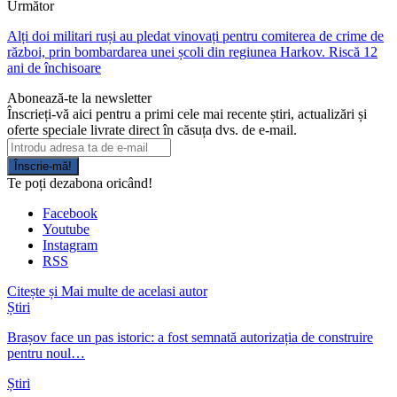
Următor
Alți doi militari ruși au pledat vinovați pentru comiterea de crime de
război, prin bombardarea unei școli din regiunea Harkov. Riscă 12
ani de închisoare
Abonează-te la newsletter
Înscrieți-vă aici pentru a primi cele mai recente știri, actualizări și
oferte speciale livrate direct în căsuța dvs. de e-mail.
Înscrie-mă!
Te poți dezabona oricând!
Facebook
Youtube
Instagram
RSS
Citește și
Mai multe de acelasi autor
Știri
Brașov face un pas istoric: a fost semnată autorizația de construire
pentru noul…
Știri