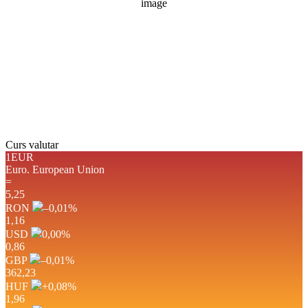
Rafală vânturi:
3 mph
Nori:
1%
Vizibilitate:
10 km
Răsărit de soare:
05:07
Apus:
19:41
Detaliat
Ultima actualizare: 05:06
Weather from OpenWeatherMap
Curs valutar
1EUR
Euro.
European Union
=
5,25
RON
–0,01
%
1,16
USD
0,00
%
0,86
GBP
–0,01
%
362,23
HUF
+0,08
%
1,96