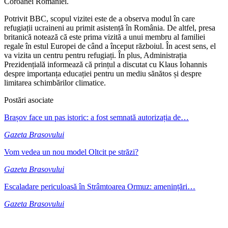
Coroanei României.
Potrivit BBC, scopul vizitei este de a observa modul în care
refugiații ucraineni au primit asistență în România. De altfel, presa
britanică notează că este prima vizită a unui membru al familiei
regale în estul Europei de când a început războiul. În acest sens, el
va vizita un centru pentru refugiați. În plus, Administrația
Prezidențială informează că prințul a discutat cu Klaus Iohannis
despre importanța educației pentru un mediu sănătos și despre
limitarea schimbărilor climatice.
Postări asociate
Brașov face un pas istoric: a fost semnată autorizația de…
Gazeta Brasovului
Vom vedea un nou model Oltcit pe străzi?
Gazeta Brasovului
Escaladare periculoasă în Strâmtoarea Ormuz: amenințări…
Gazeta Brasovului