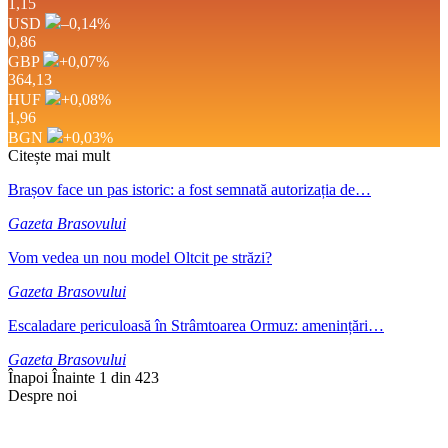
1,15
USD
–0,14
%
0,86
GBP
+0,07
%
364,13
HUF
+0,08
%
1,96
BGN
+0,03
%
Citește mai mult
Brașov face un pas istoric: a fost semnată autorizația de…
Gazeta Brasovului
Vom vedea un nou model Oltcit pe străzi?
Gazeta Brasovului
Escaladare periculoasă în Strâmtoarea Ormuz: amenințări…
Gazeta Brasovului
Înapoi
Înainte
1 din 423
Despre noi