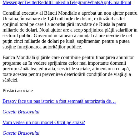
Messenger
Twitter
ReddIt
Linkedin
Telegram
WhatsApp
E-mail
Print
Consiliul executiv al Băncii Mondiale a aprobat un nou ajutor pentru
Ucraina, în valoare de 1,49 miliarde de dolari, extinzând astfel
sprijinul total pe care l-a acordat țării invadate de Rusia la patru
miliarde de dolari. Noul ajutor are a scop sprijinirea plății salariilor în
sectorul public. Guvernul ucrainean a anunțat că are nevoie de cel
puțin cinci miliarde de dolari pe lună, suplimentar, pentru a putea
susține funcționarea autorităților publice.
Banca Mondială și țările care contribuie pentru finanțarea anumitor
programe au în vedere sprijinirea celor mai importante domenii
precum sănătatea, educația, serviciile sociale, alimentarea cu apă,
toate acestea pentru prevenirea deteriorării condițiilor de viață și a
sărăciei.
Postări asociate
Brașov face un pas istoric: a fost semnată autorizația de…
Gazeta Brasovului
Vom vedea un nou model Oltcit pe străzi?
Gazeta Brasovului