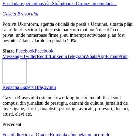
Escaladare periculoasă în Strâmtoarea Ormuz: amenințări…
Gazeta Brasovului
Potrivit Ukrinform, agenția oficială de presă a Ucrainei, situația plății
salariilor în sectorul public este oarecum mai bună decât în cel
privat, unde numeroase firme și-au întrerupt activitatea și au fost
nevoite să taie salariile cu până la 50%.
Share
Facebook
Facebook
Messenger
Twitter
ReddIt
Linkedin
Telegram
WhatsApp
E-mail
Print
Redactia Gazeta Brașovului
Gazeta Brasovului este un coworking in care membrii sai sunt
compusi din jurnalisti de prestigiu, oameni de cultura, jurnalisti de
investigatie, stiristi, finantisti, psihologi, avocati, profesori, doctori,
artisti, elevi etc.
Precedent
Fostul director al Oracle România a încheiat un acord de