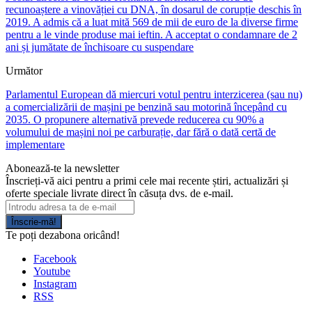
recunoaștere a vinovăției cu DNA, în dosarul de corupție deschis în
2019. A admis că a luat mită 569 de mii de euro de la diverse firme
pentru a le vinde produse mai ieftin. A acceptat o condamnare de 2
ani și jumătate de închisoare cu suspendare
Următor
Parlamentul European dă miercuri votul pentru interzicerea (sau nu)
a comercializării de mașini pe benzină sau motorină începând cu
2035. O propunere alternativă prevede reducerea cu 90% a
volumului de mașini noi pe carburație, dar fără o dată certă de
implementare
Abonează-te la newsletter
Înscrieți-vă aici pentru a primi cele mai recente știri, actualizări și
oferte speciale livrate direct în căsuța dvs. de e-mail.
Înscrie-mă!
Te poți dezabona oricând!
Facebook
Youtube
Instagram
RSS