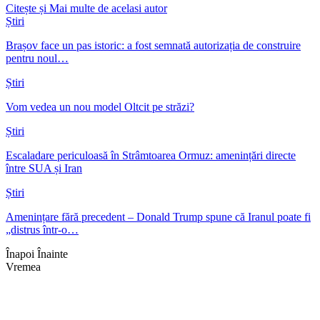
Citește și
Mai multe de acelasi autor
Știri
Brașov face un pas istoric: a fost semnată autorizația de construire
pentru noul…
Știri
Vom vedea un nou model Oltcit pe străzi?
Știri
Escaladare periculoasă în Strâmtoarea Ormuz: amenințări directe
între SUA și Iran
Știri
Amenințare fără precedent – Donald Trump spune că Iranul poate fi
„distrus într-o…
Înapoi
Înainte
Vremea
Braşov, RO
14:46,
aug. 3, 2026