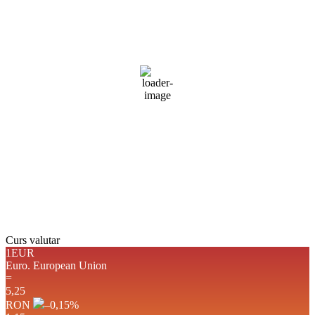
30
°C
cer senin
29 %
1017 mb
4 mph
Rafală vânturi:
3 mph
Nori:
0%
Vizibilitate:
10 km
Răsărit de soare:
05:03
Apus:
19:45
Detaliat
Ultima actualizare: 14:40
Weather from OpenWeatherMap
Curs valutar
1EUR
Euro.
European Union
=
5,25
RON
–0,15
%