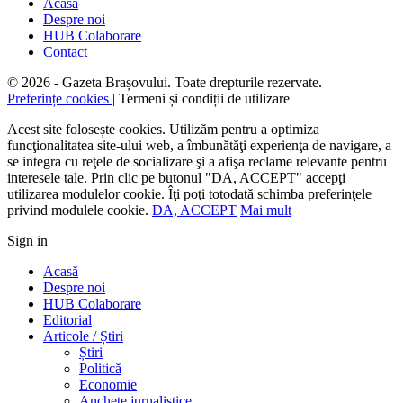
Acasă
Despre noi
HUB Colaborare
Contact
© 2026 - Gazeta Brașovului. Toate drepturile rezervate.
Preferințe cookies
| Termeni și condiții de utilizare
Acest site folosește cookies. Utilizăm pentru a optimiza
funcţionalitatea site-ului web, a îmbunătăţi experienţa de navigare, a
se integra cu reţele de socializare şi a afişa reclame relevante pentru
interesele tale. Prin clic pe butonul "DA, ACCEPT" accepţi
utilizarea modulelor cookie. Îţi poţi totodată schimba preferinţele
privind modulele cookie.
DA, ACCEPT
Mai mult
Sign in
Acasă
Despre noi
HUB Colaborare
Editorial
Articole / Știri
Știri
Politică
Economie
Anchete jurnalistice