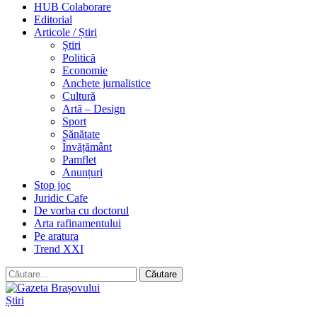
HUB Colaborare
Editorial
Articole / Știri
Știri
Politică
Economie
Anchete jurnalistice
Cultură
Artă – Design
Sport
Sănătate
Învățământ
Pamflet
Anunțuri
Stop joc
Juridic Cafe
De vorba cu doctorul
Arta rafinamentului
Pe aratura
Trend XXI
Știri