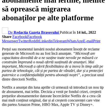
abonamente mai ieftine, menite
să oprească migrarea
abonaților pe alte platforme
De
Redactia Gazeta Brașovului
Publicat în
14 iul., 2022
Share
Facebook
Facebook
Messenger
Twitter
ReddIt
Linkedin
Telegram
WhatsApp
E-mail
Print
Prețul sau momentul lansării noului abonament însoțit de reclame
generate de Microsoft nu au fost încă anunțate.
“Microsoft are
capacitatea dovedită de a ne susține toate nevoile pe măsură ce
construim împreună o nouă ofertă susținută de anunțuri. Mai
important, Microsoft a oferit flexibilitatea de a inova în timp atât pe
partea de tehnologie, cât și pe partea de vânzări, dar și a protecției
puternice a confidențialității pentru abonații noștri”
, a precizat unul
dintre directorii Netflix.
Netflix a anunțat din luna aprilie că urmează să introducă un nou tip
de abonament, mai ieftin. Decizia a venit pe fondul crizei, creșterii
prețurilor abonamentelor datorate încercărilor Netflix de a crea cât
mai mult conținut original, dar și al creșterii concurenței care vine
din partea Amazon Prime, HBO Max, Apple TV și Disney+.