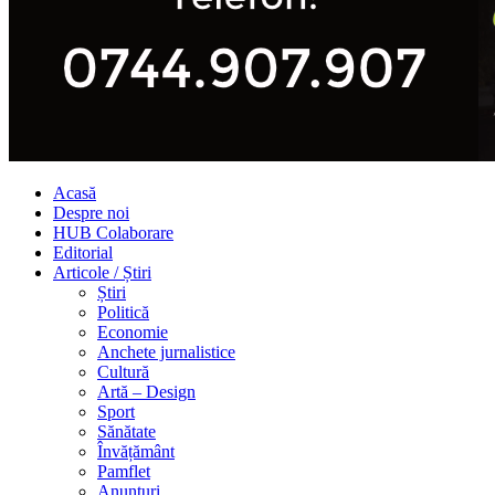
Acasă
Despre noi
HUB Colaborare
Editorial
Articole / Știri
Știri
Politică
Economie
Anchete jurnalistice
Cultură
Artă – Design
Sport
Sănătate
Învățământ
Pamflet
Anunțuri