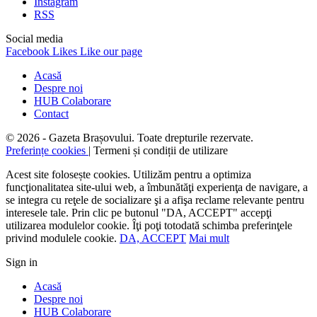
Instagram
RSS
Social media
Facebook
Likes
Like our page
Acasă
Despre noi
HUB Colaborare
Contact
© 2026 - Gazeta Brașovului. Toate drepturile rezervate.
Preferințe cookies
| Termeni și condiții de utilizare
Acest site folosește cookies. Utilizăm pentru a optimiza
funcţionalitatea site-ului web, a îmbunătăţi experienţa de navigare, a
se integra cu reţele de socializare şi a afişa reclame relevante pentru
interesele tale. Prin clic pe butonul "DA, ACCEPT" accepţi
utilizarea modulelor cookie. Îţi poţi totodată schimba preferinţele
privind modulele cookie.
DA, ACCEPT
Mai mult
Sign in
Acasă
Despre noi
HUB Colaborare