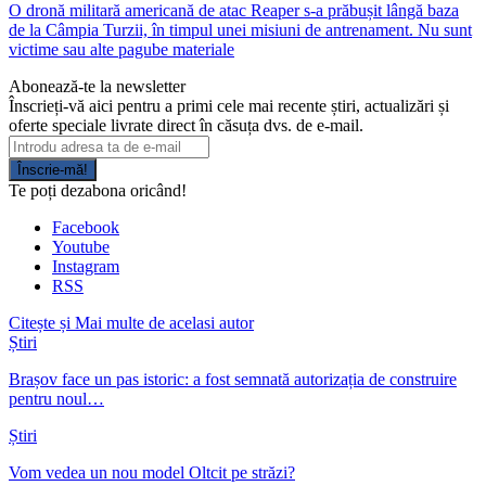
O dronă militară americană de atac Reaper s-a prăbușit lângă baza
de la Câmpia Turzii, în timpul unei misiuni de antrenament. Nu sunt
victime sau alte pagube materiale
Abonează-te la newsletter
Înscrieți-vă aici pentru a primi cele mai recente știri, actualizări și
oferte speciale livrate direct în căsuța dvs. de e-mail.
Înscrie-mă!
Te poți dezabona oricând!
Facebook
Youtube
Instagram
RSS
Citește și
Mai multe de acelasi autor
Știri
Brașov face un pas istoric: a fost semnată autorizația de construire
pentru noul…
Știri
Vom vedea un nou model Oltcit pe străzi?