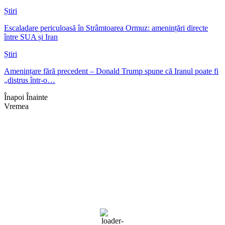
Știri
Escaladare periculoasă în Strâmtoarea Ormuz: amenințări directe
între SUA și Iran
Știri
Amenințare fără precedent – Donald Trump spune că Iranul poate fi
„distrus într-o…
Înapoi
Înainte
Vremea
Braşov, RO
10:51,
aug. 6, 2026
29
°C
Cer Senin
Rafală vânturi:
10 mph