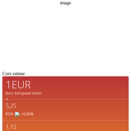
Nori:
1%
Vizibilitate:
10 km
Răsărit de soare:
05:07
Apus:
19:41
40 %
1017 mb
5 mph
Detaliat
Ultima actualizare: 10:45
Weather from OpenWeatherMap
Curs valutar
1EUR
Euro.
European Union
=
5,25
RON
+0,02
%
1,15