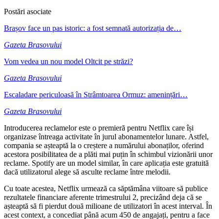
Postări asociate
Brașov face un pas istoric: a fost semnată autorizația de…
Gazeta Brasovului
Vom vedea un nou model Oltcit pe străzi?
Gazeta Brasovului
Escaladare periculoasă în Strâmtoarea Ormuz: amenințări…
Gazeta Brasovului
Introducerea reclamelor este o premieră pentru Netflix care își
organizase întreaga activitate în jurul abonamentelor lunare. Astfel,
compania se așteaptă la o creștere a numărului abonaților, oferind
acestora posibilitatea de a plăti mai puțin în schimbul vizionării unor
reclame. Spotify are un model similar, în care aplicația este gratuită
dacă utilizatorul alege să asculte reclame între melodii.
Cu toate acestea, Netflix urmează ca săptămâna viitoare să publice
rezultatele financiare aferente trimestrului 2, precizând deja că se
așteaptă să fi pierdut două milioane de utilizatori în acest interval. În
acest context, a concediat până acum 450 de angajați, pentru a face