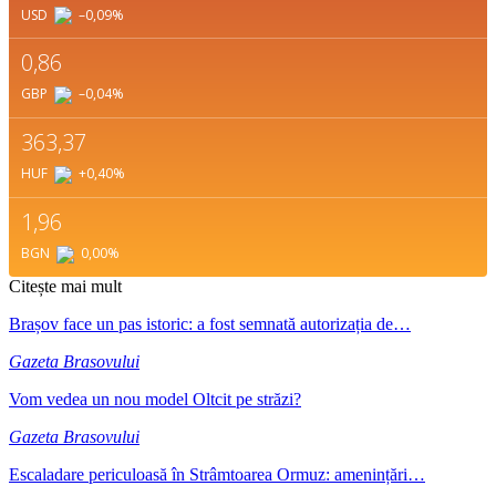
USD
–0,09
%
0,86
GBP
–0,04
%
363,37
HUF
+0,40
%
1,96
BGN
0,00
%
Citește mai mult
Brașov face un pas istoric: a fost semnată autorizația de…
Gazeta Brasovului
Vom vedea un nou model Oltcit pe străzi?
Gazeta Brasovului
Escaladare periculoasă în Strâmtoarea Ormuz: amenințări…