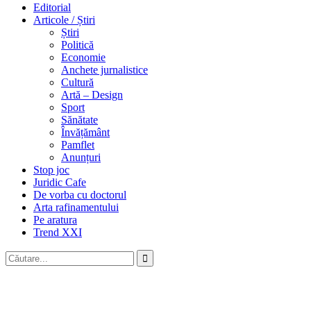
Editorial
Articole / Știri
Știri
Politică
Economie
Anchete jurnalistice
Cultură
Artă – Design
Sport
Sănătate
Învățământ
Pamflet
Anunțuri
Stop joc
Juridic Cafe
De vorba cu doctorul
Arta rafinamentului
Pe aratura
Trend XXI