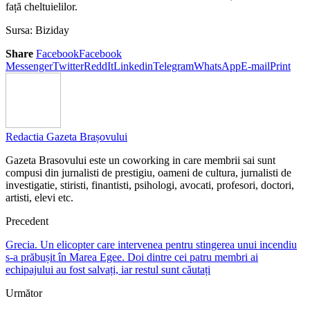
față cheltuielilor.
Sursa: Biziday
Share
Facebook
Facebook
Messenger
Twitter
ReddIt
Linkedin
Telegram
WhatsApp
E-mail
Print
Redactia Gazeta Brașovului
Gazeta Brasovului este un coworking in care membrii sai sunt
compusi din jurnalisti de prestigiu, oameni de cultura, jurnalisti de
investigatie, stiristi, finantisti, psihologi, avocati, profesori, doctori,
artisti, elevi etc.
Precedent
Grecia. Un elicopter care intervenea pentru stingerea unui incendiu
s-a prăbușit în Marea Egee. Doi dintre cei patru membri ai
echipajului au fost salvați, iar restul sunt căutați
Următor