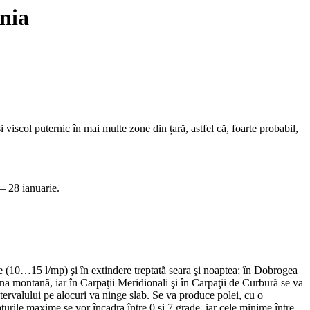
ânia
iscol puternic în mai multe zone din țară, astfel că, foarte probabil,
– 28 ianuarie.
rate (10…15 l/mp) şi în extindere treptatã seara şi noaptea; în Dobrogea
ona montanã, iar în Carpaţii Meridionali şi în Carpaţii de Curburã se va
intervalului pe alocuri va ninge slab. Se va produce polei, cu o
turile maxime se vor încadra între 0 şi 7 grade, iar cele minime între