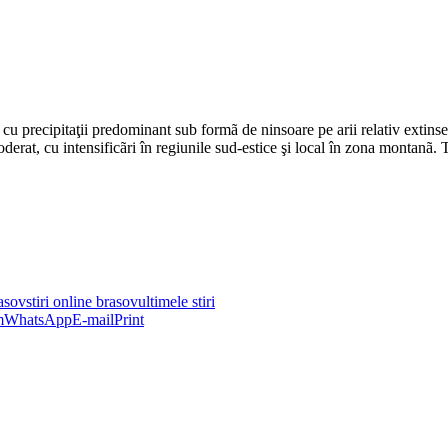
 cu precipitaţii predominant sub formã de ninsoare pe arii relativ extinse. 
derat, cu intensificãri în regiunile sud-estice şi local în zona montanã. 
rasov
stiri online brasov
ultimele stiri
m
WhatsApp
E-mail
Print