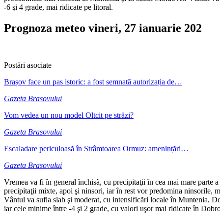
-6 şi 4 grade, mai ridicate pe litoral.
Prognoza meteo vineri, 27 ianuarie 202
Postări asociate
Brașov face un pas istoric: a fost semnată autorizația de…
Gazeta Brasovului
Vom vedea un nou model Oltcit pe străzi?
Gazeta Brasovului
Escaladare periculoasă în Strâmtoarea Ormuz: amenințări…
Gazeta Brasovului
Vremea va fi în general închisã, cu precipitaţii în cea mai mare parte a
precipitaţii mixte, apoi şi ninsori, iar în rest vor predomina ninsorile,
Vântul va sufla slab şi moderat, cu intensificãri locale în Muntenia, 
iar cele minime între -4 şi 2 grade, cu valori uşor mai ridicate în Dobro