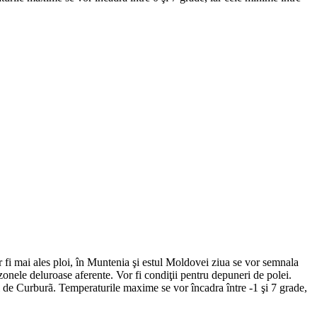
or fi mai ales ploi, în Muntenia şi estul Moldovei ziua se vor semnala
 zonele deluroase aferente. Vor fi condiţii pentru depuneri de polei.
i de Curburã. Temperaturile maxime se vor încadra între -1 şi 7 grade,