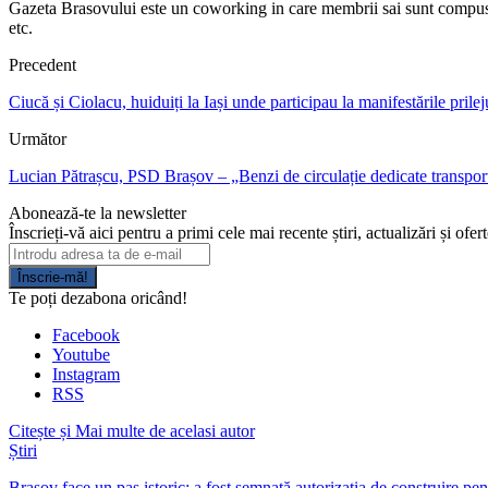
Gazeta Brasovului este un coworking in care membrii sai sunt compusi din j
etc.
Precedent
Ciucă și Ciolacu, huiduiți la Iași unde participau la manifestările pri
Următor
Lucian Pătrașcu, PSD Brașov – „Benzi de circulație dedicate transport
Abonează-te la newsletter
Înscrieți-vă aici pentru a primi cele mai recente știri, actualizări și ofer
Înscrie-mă!
Te poți dezabona oricând!
Facebook
Youtube
Instagram
RSS
Citește și
Mai multe de acelasi autor
Știri
Brașov face un pas istoric: a fost semnată autorizația de construire p