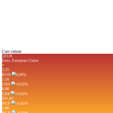
Rafală vânturi:
3 mph
Nori:
1%
Vizibilitate:
10 km
Răsărit de soare:
05:07
Apus:
19:41
Detaliat
Ultima actualizare: 03:4
Weather from OpenWeathe
Curs valutar
1EUR
Euro.
European Union
=
5,25
RON
0,00
%
1,16
USD
+0,02
%
0,86
GBP
+0,02
%
361,85
HUF
–0,02
%
1,96
BGN
–0,01
%