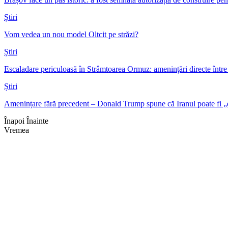
Știri
Vom vedea un nou model Oltcit pe străzi?
Știri
Escaladare periculoasă în Strâmtoarea Ormuz: amenințări directe într
Știri
Amenințare fără precedent – Donald Trump spune că Iranul poate fi „
Înapoi
Înainte
Vremea
Braşov, RO
03:53,
aug. 6, 2026
19
°
cer senin
Umiditate:
73 %
Presiune:
1019 mb
Vânt:
3 mph