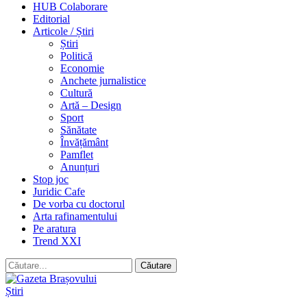
HUB Colaborare
Editorial
Articole / Știri
Știri
Politică
Economie
Anchete jurnalistice
Cultură
Artă – Design
Sport
Sănătate
Învățământ
Pamflet
Anunțuri
Stop joc
Juridic Cafe
De vorba cu doctorul
Arta rafinamentului
Pe aratura
Trend XXI
Știri