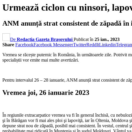
Urmează ciclon cu ninsori, lapov
ANM anunță strat consistent de zăpadă în i
De
Redactia Gazeta Brașovului
Publicat în
25 ian., 2023
Share
Facebook
Facebook Messenger
Twitter
ReddIt
Linkedin
Telegra
Vremea se răcește puternic în România, în următoarele zile. Potrivit me
specialiștii vor emite mai multe avertizări.
Pentru intervalul 26 – 28 ianuarie, ANM anunță strat consistent de zăp
Vremea joi, 26 ianuarie 2023
În regiunile extracarpatice vremea va fi în general închisã, cu nebulozit
şi în Bãrãgan vor fi mai ales ploi şi lapoviţã, iar în Oltenia, Moldova 
depune strat nou de zãpadã, posibil mai consistent. În vestul, centrul şi
probabilitate mai ridicatã în Muntenia şi în sudul Moldovei. Vântul va s