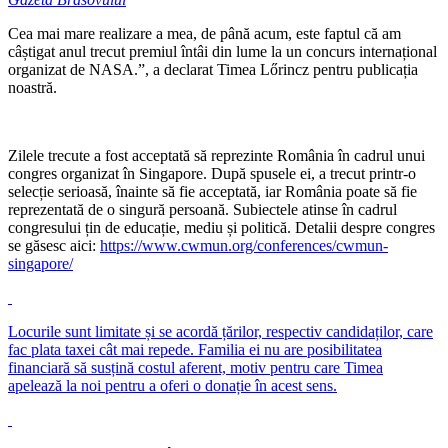
Cea mai mare realizare a mea, de până acum, este faptul că am
câștigat anul trecut premiul întâi din lume la un concurs internațional
organizat de NASA.”, a declarat Timea Lőrincz pentru publicația
noastră.
Zilele trecute a fost acceptată să reprezinte România în cadrul unui
congres organizat în Singapore. După spusele ei, a trecut printr-o
selecție serioasă, înainte să fie acceptată, iar România poate să fie
reprezentată de o singură persoană. Subiectele atinse în cadrul
congresului țin de educație, mediu și politică. Detalii despre congres
se găsesc aici:
https://www.cwmun.org/conferences/cwmun-
singapore/
Locurile sunt limitate și se acordă țărilor, respectiv candidaților, care
fac plata taxei cât mai repede. Familia ei nu are posibilitatea
financiară să susțină costul aferent, motiv pentru care Timea
apelează la noi pentru a oferi o donație în acest sens.