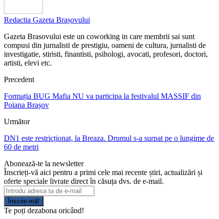
Redactia Gazeta Brașovului
Gazeta Brasovului este un coworking in care membrii sai sunt
compusi din jurnalisti de prestigiu, oameni de cultura, jurnalisti de
investigatie, stiristi, finantisti, psihologi, avocati, profesori, doctori,
artisti, elevi etc.
Precedent
Formația BUG Mafia NU va participa la festivalul MASSIF din
Poiana Brașov
Următor
DN1 este restricționat, la Breaza. Drumul s-a surpat pe o lungime de
60 de metri
Abonează-te la newsletter
Înscrieți-vă aici pentru a primi cele mai recente știri, actualizări și
oferte speciale livrate direct în căsuța dvs. de e-mail.
Înscrie-mă!
Te poți dezabona oricând!