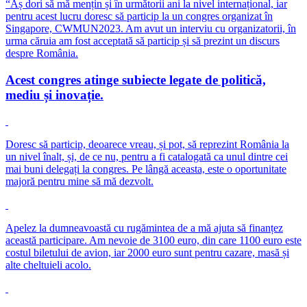
“Aș dori să mă mențin și în următorii ani la nivel internațional, iar
pentru acest lucru doresc să particip la un congres organizat în
Singapore, CWMUN2023. Am avut un interviu cu organizatorii, în
urma căruia am fost acceptată să particip și să prezint un discurs
despre România.
Acest congres atinge subiecte legate de politică,
mediu și inovație.
Doresc să particip, deoarece vreau, și pot, să reprezint România la
un nivel înalt, și, de ce nu, pentru a fi catalogată ca unul dintre cei
mai buni delegați la congres. Pe lângă aceasta, este o oportunitate
majoră pentru mine să mă dezvolt.
Apelez la dumneavoastă cu rugămintea de a mă ajuta să finanțez
această participare. Am nevoie de 3100 euro, din care 1100 euro este
costul biletului de avion, iar 2000 euro sunt pentru cazare, masă și
alte cheltuieli acolo.