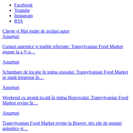
Facebook
Youtube
Instagram
RSS
Citește și
Mai multe de acelasi autor
Anunțuri
Gusturi autentice și tradiții reînviate: Transylvanian Food Market
ajunge la a V-a…
Anunțuri
Schimbare de locație în inima orașului: Transylvanian Food Market
se mută temporar în…
Anunțuri
Weekend cu aromă locală în inima Brașovului: Transylvanian Food
Market revine în…
Anunțuri
Transylvanian Food Market revine la Brașov: trei zile de gusturi
autentice și…