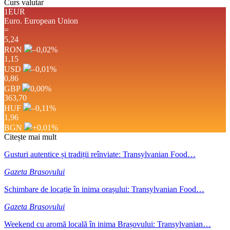
Curs valutar
1EUR
Euro.
European Union
=
5,24
RON
–0,02
%
1,15
USD
–0,01
%
0,86
GBP
0,00
%
363,70
HUF
–0,11
%
1,96
BGN
+0,01
%
Citește mai mult
Gusturi autentice și tradiții reînviate: Transylvanian Food…
Gazeta Brasovului
Schimbare de locație în inima orașului: Transylvanian Food…
Gazeta Brasovului
Weekend cu aromă locală în inima Brașovului: Transylvanian…