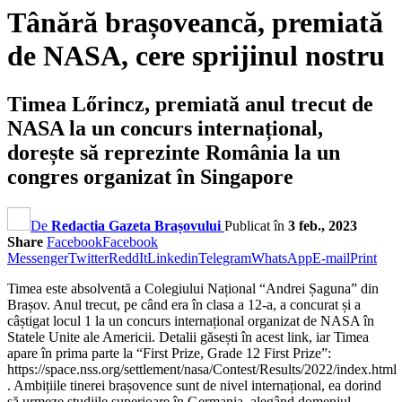
Tânără brașoveancă, premiată
de NASA, cere sprijinul nostru
Timea Lőrincz, premiată anul trecut de
NASA la un concurs internațional,
dorește să reprezinte România la un
congres organizat în Singapore
De
Redactia Gazeta Brașovului
Publicat în
3 feb., 2023
Share
Facebook
Facebook
Messenger
Twitter
ReddIt
Linkedin
Telegram
WhatsApp
E-mail
Print
Timea este absolventă a Colegiului Național “Andrei Șaguna” din
Brașov. Anul trecut, pe când era în clasa a 12-a, a concurat și a
câștigat locul 1 la un concurs internațional organizat de NASA în
Statele Unite ale Americii. Detalii găsești în acest link, iar Timea
apare în prima parte la “First Prize, Grade 12 First Prize”:
https://space.nss.org/settlement/nasa/Contest/Results/2022/index.html
. Ambițiile tinerei brașovence sunt de nivel internațional, ea dorind
să urmeze studiile superioare în Germania, alegând domeniul