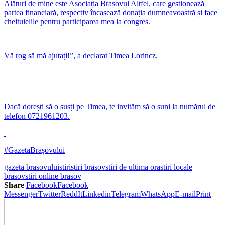
Alături de mine este Asociația Brașovul Altfel, care gestionează
partea financiară, respectiv încasează donația dumneavoastră și face
cheltuielile pentru participarea mea la congres.
Vă rog să mă ajutați!”, a declarat Timea Lorincz.
Dacă dorești să o susți pe Timea, te invităm să o suni la numărul de
telefon 0721961203.
#GazetaBrașovului
gazeta brasovului
stiri
stiri brasov
stiri de ultima ora
stiri locale
brasov
stiri online brasov
Share
Facebook
Facebook
Messenger
Twitter
ReddIt
Linkedin
Telegram
WhatsApp
E-mail
Print