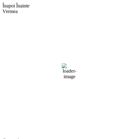
Înapoi
Înainte
Vremea
Braşov, RO
09:35,
aug. 4, 2026
27
°C
cer senin
48 %
1019 mb
2 mph
Rafală vânturi:
2 mph
Nori:
0%
Vizibilitate:
10 km
Răsărit de soare:
05:04
Apus:
19:44
Detaliat
Ultima actualizare: 09:27
Weather from OpenWeatherMap