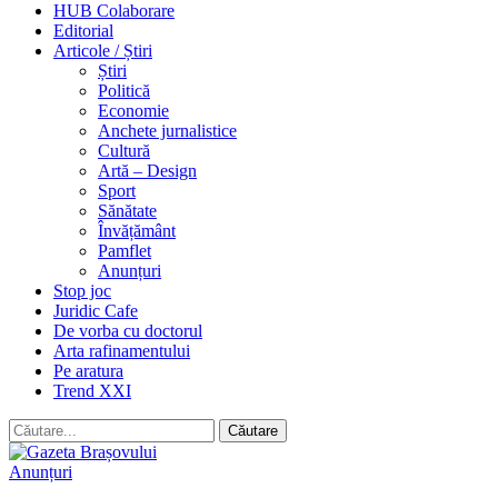
HUB Colaborare
Editorial
Articole / Știri
Știri
Politică
Economie
Anchete jurnalistice
Cultură
Artă – Design
Sport
Sănătate
Învățământ
Pamflet
Anunțuri
Stop joc
Juridic Cafe
De vorba cu doctorul
Arta rafinamentului
Pe aratura
Trend XXI
Anunțuri