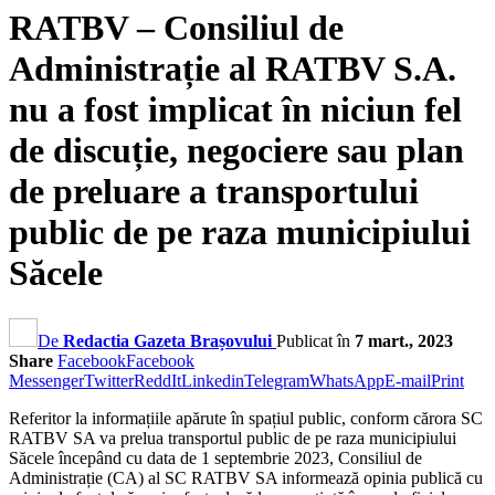
RATBV – Consiliul de
Administrație al RATBV S.A.
nu a fost implicat în niciun fel
de discuție, negociere sau plan
de preluare a transportului
public de pe raza municipiului
Săcele
De
Redactia Gazeta Brașovului
Publicat în
7 mart., 2023
Share
Facebook
Facebook
Messenger
Twitter
ReddIt
Linkedin
Telegram
WhatsApp
E-mail
Print
Referitor la informațiile apărute în spațiul public, conform cărora SC
RATBV SA va prelua transportul public de pe raza municipiului
Săcele începând cu data de 1 septembrie 2023, Consiliul de
Administrație (CA) al SC RATBV SA informează opinia publică cu