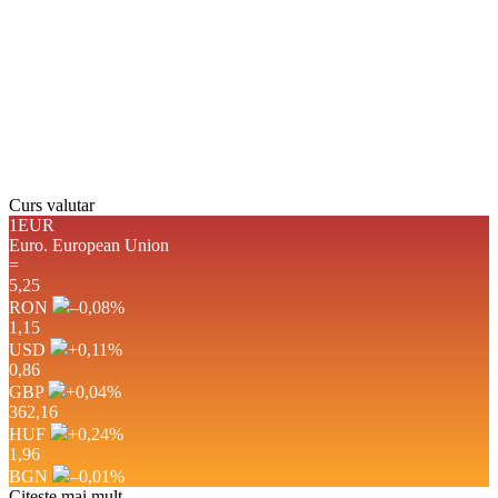
Nori:
2%
Vizibilitate:
10 km
Răsărit de soare:
05:06
Apus:
19:43
Detaliat
Ultima actualizare: 18:44
Weather from OpenWeatherMap
Curs valutar
1EUR
Euro.
European Union
=
5,25
RON
–0,08
%
1,15
USD
+0,11
%
0,86
GBP
+0,04
%
362,16
HUF
+0,24
%
1,96
BGN
–0,01
%
Citește mai mult