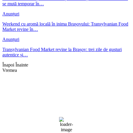
se mută temporar în…
Anunțuri
Weekend cu aromă locală în inima Brașovului: Transylvanian Food
Market revine în…
Anunțuri
Transylvanian Food Market revine la Brașov: trei zile de gusturi
autentice și…
Înapoi
Înainte
Vremea
Braşov, RO
18:52,
aug. 5, 2026
30
°C
cer senin
Umiditate:
36 %
Presiune:
1017 mb
Vânt:
4 mph
Rafală vânturi:
4 mph