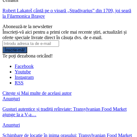
Următor
Robert Lakatoš cântă pe o vioară „Stradivarius” din 1709, joi seară
la Filarmonica Brașov
Abonează-te la newsletter
Înscrieți-vă aici pentru a primi cele mai recente știri, actualizări și
oferte speciale livrate direct în căsuța dvs. de e-mail.
Înscrie-mă!
Te poți dezabona oricând!
Facebook
Youtube
Instagram
RSS
Citește și
Mai multe de acelasi autor
Anunțuri
Gusturi autentice și tradiții reînviate: Transylvanian Food Market
ajunge la a V-a…
Anunțuri
Schimbare de locație în inima orașului: Transylvanian Food Market