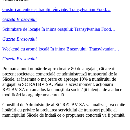
Gusturi autentice și tradiții reînviate: Transylvanian Food…
Gazeta Brasovului
Schimbare de locație în inima orașului: Transylvanian Food…
Gazeta Brasovului
Weekend cu aromă locală în inima Brașovului: Transylvanian…
Gazeta Brasovului
Preluarea unui număr de aproximativ 80 de angajați, cât are în
prezent societatea comercială ce administrează transportul de la
Săcele, ar însemna o majorare cu aproape 10% a numărului de
angajați ai SC RATBV SA. Până la acest moment, acționarii
RATBV SA nu au adus la cunoștinta societății intenția de a aduce
modificări la organigrama curentă.
Consiliul de Administrație al SC RATBV SA va analiza și va emite
hotărâri cu privire la preluarea serviciului de transport public al
municipiului Săcele de îndată ce o propunere concretă va fi primită.