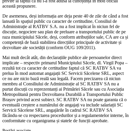
privire la faptul că nu i-a fost adusă la cunoștință în mod oficial
această propunere.
De asemenea, deși informația are deja peste 40 de zile de când a fost
lansată în spațiul public cu caracter de certitudine, Consiliul de
Administrație al RATBV S.A. nu a fost implicat în niciun fel de
discuție, negociere sau plan de preluare a transportului public de pe
raza municipiului Săcele, deși, conform atribuțiilor sale, CA are ca și
competență de bază stabilirea direcțiilor principale de activitate și
dezvoltare ale societății (conform OUG 109/2011).
Mai mult decât atât, din declarațiile publice ale persoanelor direct
implicate – respectiv primarul Municipiului Săcele, dl. Virgil Popa –
rezultă tot cu caracter de certitudine faptul că SC RATBV SA va
prelua în mod automat angajații SC Servicii Săcelene SRL, aspect
ce nu are nicio bază reală sau legală. Facem precizarea că niciun
membru al Consiliului de Administrație al SC RATBV SA nu a
purtat discuții cu reprezentanți ai Primăriei Săcele sau cu Asociația
Metropolitană pentru Dezvoltarea Durabilă a Transportului Public
Brașov privind acest subiect. SC RATBV SA nu poate garanta că o
eventuală creștere a numărului de angajați va include salariații SC
Servicii Săcelene SRL, angajările în cadrul SC RATBV SA
făcându-se cu respectarea procedurilor și a regulamentelor interne, în
conformitate cu organigrama și statele de funcții aprobate.
Postări asociate