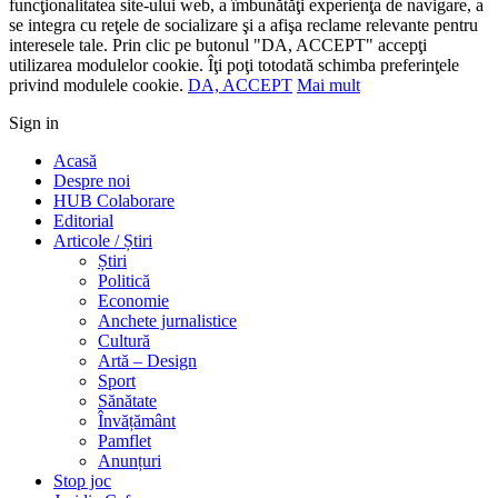
funcţionalitatea site-ului web, a îmbunătăţi experienţa de navigare, a
se integra cu reţele de socializare şi a afişa reclame relevante pentru
interesele tale. Prin clic pe butonul "DA, ACCEPT" accepţi
utilizarea modulelor cookie. Îţi poţi totodată schimba preferinţele
privind modulele cookie.
DA, ACCEPT
Mai mult
Sign in
Acasă
Despre noi
HUB Colaborare
Editorial
Articole / Știri
Știri
Politică
Economie
Anchete jurnalistice
Cultură
Artă – Design
Sport
Sănătate
Învățământ
Pamflet
Anunțuri
Stop joc