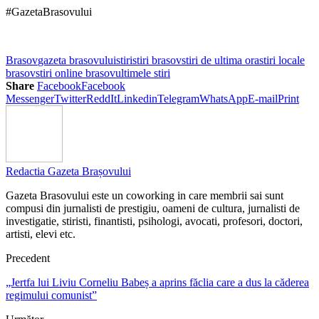
#GazetaBrasovului
Brasov
gazeta brasovului
stiri
stiri brasov
stiri de ultima ora
stiri locale
brasov
stiri online brasov
ultimele stiri
Share
Facebook
Facebook
Messenger
Twitter
ReddIt
Linkedin
Telegram
WhatsApp
E-mail
Print
Redactia Gazeta Brașovului
Gazeta Brasovului este un coworking in care membrii sai sunt
compusi din jurnalisti de prestigiu, oameni de cultura, jurnalisti de
investigatie, stiristi, finantisti, psihologi, avocati, profesori, doctori,
artisti, elevi etc.
Precedent
„Jertfa lui Liviu Corneliu Babeș a aprins făclia care a dus la căderea
regimului comunist”