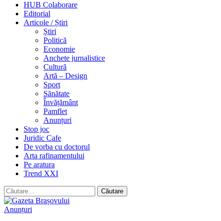
HUB Colaborare
Editorial
Articole / Știri
Știri
Politică
Economie
Anchete jurnalistice
Cultură
Artă – Design
Sport
Sănătate
Învățământ
Pamflet
Anunțuri
Stop joc
Juridic Cafe
De vorba cu doctorul
Arta rafinamentului
Pe aratura
Trend XXI
Anunțuri