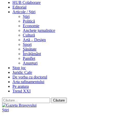
HUB Colaborare
Editorial
Articole / Știri
Știri
Politică
Economie
Anchete jurnalistice
Cultură
Artă – Design
Sport
Sănătate
Învățământ
Pamflet
Anunțuri
Stop joc
Juridic Cafe
De vorba cu doctorul
Arta rafinamentului
Pe aratura
Trend XXI
Știri