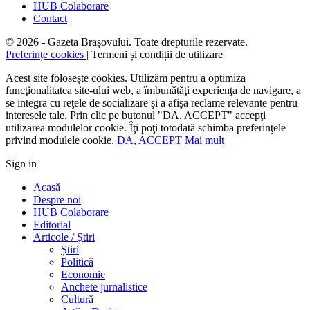
HUB Colaborare
Contact
© 2026 - Gazeta Brașovului. Toate drepturile rezervate.
Preferințe cookies
| Termeni și condiții de utilizare
Acest site folosește cookies. Utilizăm pentru a optimiza
funcţionalitatea site-ului web, a îmbunătăţi experienţa de navigare, a
se integra cu reţele de socializare şi a afişa reclame relevante pentru
interesele tale. Prin clic pe butonul "DA, ACCEPT" accepţi
utilizarea modulelor cookie. Îţi poţi totodată schimba preferinţele
privind modulele cookie.
DA, ACCEPT
Mai mult
Sign in
Acasă
Despre noi
HUB Colaborare
Editorial
Articole / Știri
Știri
Politică
Economie
Anchete jurnalistice
Cultură