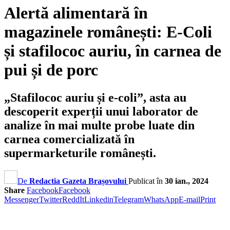
Alertă alimentară în
magazinele românești: E-Coli
și stafilococ auriu, în carnea de
pui și de porc
„Stafilococ auriu și e-coli”, asta au
descoperit experții unui laborator de
analize în mai multe probe luate din
carnea comercializată în
supermarketurile românești.
De
Redactia Gazeta Brașovului
Publicat în
30 ian., 2024
Share
Facebook
Facebook
Messenger
Twitter
ReddIt
Linkedin
Telegram
WhatsApp
E-mail
Print