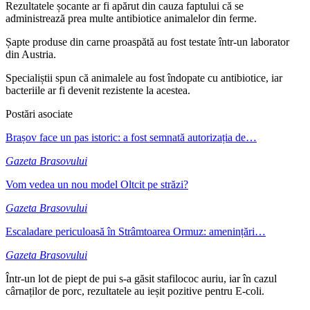
Rezultatele șocante ar fi apărut din cauza faptului că se
administrează prea multe antibiotice animalelor din ferme.
Șapte produse din carne proaspătă au fost testate într-un laborator
din Austria.
Specialiștii spun că animalele au fost îndopate cu antibiotice, iar
bacteriile ar fi devenit rezistente la acestea.
Postări asociate
Brașov face un pas istoric: a fost semnată autorizația de…
Gazeta Brasovului
Vom vedea un nou model Oltcit pe străzi?
Gazeta Brasovului
Escaladare periculoasă în Strâmtoarea Ormuz: amenințări…
Gazeta Brasovului
Într-un lot de piept de pui s-a găsit stafilococ auriu, iar în cazul
cârnaților de porc, rezultatele au ieșit pozitive pentru E-coli.