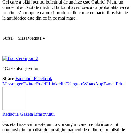
Cel care a plătit pentru buletinul de analize este Gabriel Păun, un
cunoscut activist de mediu. Bărbatul avertizează că probabilitatea ca
românii să cumpere carne și produse din carne cu bacterii rezistente
la antibiotice este din ce în ce mai mare.
Sursa – MassMediaTV
#GazetaBrașovului
Share
Facebook
Facebook
Messenger
Twitter
ReddIt
Linkedin
Telegram
WhatsApp
E-mail
Print
Redactia Gazeta Brașovului
Gazeta Brasovului este un coworking in care membrii sai sunt
compusi din jurnalisti de prestigiu, oameni de cultura, jurnalisti de