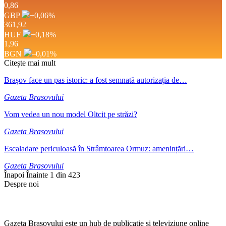
0,86
GBP
+0,06
%
361,92
HUF
+0,18
%
1,96
BGN
–0,01
%
Citește mai mult
Brașov face un pas istoric: a fost semnată autorizația de…
Gazeta Brasovului
Vom vedea un nou model Oltcit pe străzi?
Gazeta Brasovului
Escaladare periculoasă în Strâmtoarea Ormuz: amenințări…
Gazeta Brasovului
Înapoi
Înainte
1 din 423
Despre noi
Gazeta Brașovului este un hub de publicație si televiziune online