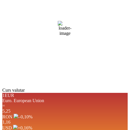
22
°C
cer senin
Umiditate:
65 %
Presiune:
1019 mb
Vânt:
4 mph
Rafală vânturi:
4 mph
Nori:
2%
Vizibilitate:
10 km
Răsărit de soare:
05:06
Apus:
19:43
Detaliat
Ultima actualizare: 22:58
Weather from OpenWeatherMap
Curs valutar
1EUR
Euro.
European Union
=
5,25
RON
–0,10
%
1,16
USD
+0,16
%