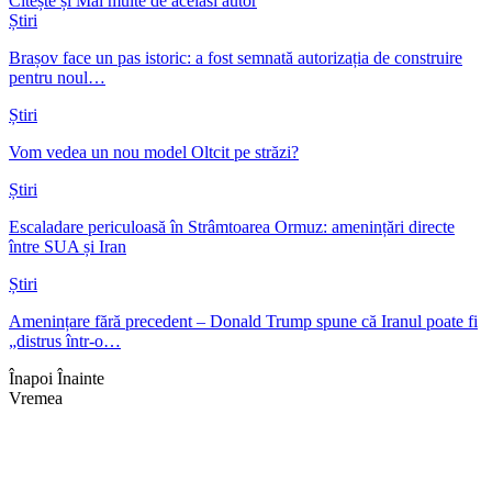
Citește și
Mai multe de acelasi autor
Știri
Brașov face un pas istoric: a fost semnată autorizația de construire
pentru noul…
Știri
Vom vedea un nou model Oltcit pe străzi?
Știri
Escaladare periculoasă în Strâmtoarea Ormuz: amenințări directe
între SUA și Iran
Știri
Amenințare fără precedent – Donald Trump spune că Iranul poate fi
„distrus într-o…
Înapoi
Înainte
Vremea
Braşov, RO
23:07,
aug. 5, 2026