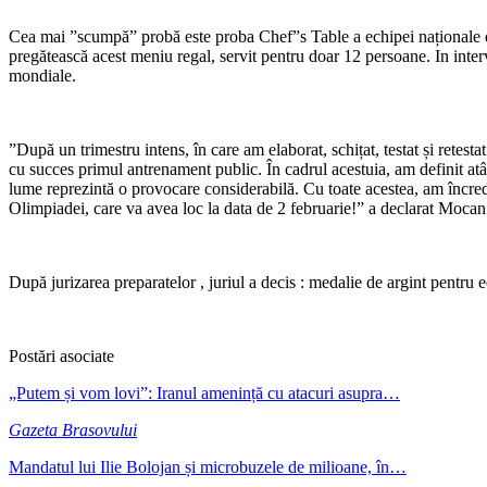
Cea mai ”scumpă” probă este proba Chef”s Table a echipei naționale de
pregătească acest meniu regal, servit pentru doar 12 persoane. In interv
mondiale.
”După un trimestru intens, în care am elaborat, schițat, testat și rete
cu succes primul antrenament public. În cadrul acestuia, am definit atât
lume reprezintă o provocare
considerabilă. Cu toate acestea, am încre
Olimpiadei, care va avea loc la data de 2 februarie!” a declarat Mocan
După jurizarea preparatelor , juriul a decis : medalie de argint pentru
Postări asociate
„Putem și vom lovi”: Iranul amenință cu atacuri asupra…
Gazeta Brasovului
Mandatul lui Ilie Bolojan și microbuzele de milioane, în…