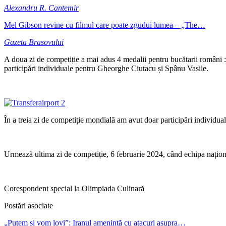
Alexandru R. Cantemir
Mel Gibson revine cu filmul care poate zgudui lumea – „The…
Gazeta Brasovului
A doua zi de competiție a mai adus 4 medalii pentru bucătarii români
participări individuale pentru Gheorghe Ciutacu și Spânu Vasile.
În a treia zi de competiție mondială am avut doar participări individua
Urmează ultima zi de competiție, 6 februarie 2024, când echipa naționa
Corespondent special la Olimpiada Culinară
Postări asociate
„Putem și vom lovi”: Iranul amenință cu atacuri asupra…