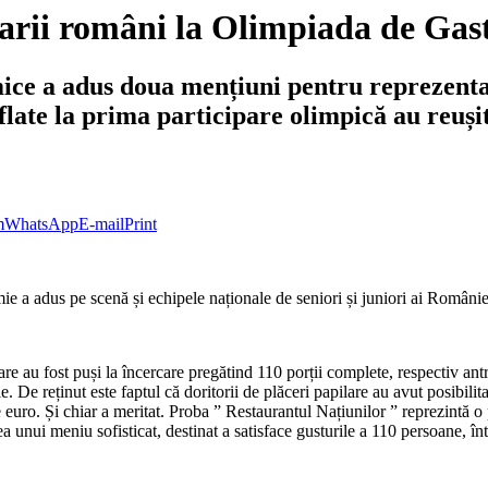
tarii români la Olimpiada de Ga
ice a adus doua mențiuni pentru reprezenta
late la prima participare olimpică au reușit 
m
WhatsApp
E-mail
Print
 a adus pe scenă și echipele naționale de seniori și juniori ai Românie
e au fost puși la încercare pregătind 110 porții complete, respectiv antreu
iile. De reținut este faptul că doritorii de plăceri papilare au avut posib
e euro. Și chiar a meritat. Proba ” Restaurantul Națiunilor ” reprezint
a unui meniu sofisticat, destinat a satisface gusturile a 110 persoane, înt