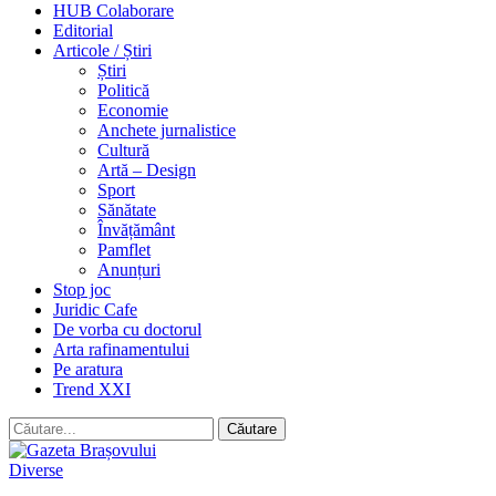
HUB Colaborare
Editorial
Articole / Știri
Știri
Politică
Economie
Anchete jurnalistice
Cultură
Artă – Design
Sport
Sănătate
Învățământ
Pamflet
Anunțuri
Stop joc
Juridic Cafe
De vorba cu doctorul
Arta rafinamentului
Pe aratura
Trend XXI
Diverse