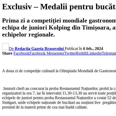
Exclusiv – Medalii pentru bucă
Prima zi a competiției mondiale gastronom
echipa de juniori Kolping din Timișoara, af
echipelor regionale.
De
Redactia Gazeta Brașovului
Publicat în
6 feb., 2024
Share
Facebook
Facebook Messenger
Twitter
ReddIt
Linkedin
Telegra
A doua zi de competiție culinară la Olimpiada Mondială de Gastronomie
Juniorii chefi au concurat la proba Restaurantul Națiunilor, probă la car
organizatori la ora 7, iar în intervalul 11,30-13,30 au servit toate porț
echipele de juniori pentru proba Restaurantul Națiunilor a costat 52 d
Stuttgart, unde echipele naționale de bucătari au susținut live pregătire
pornind de la materii prime de cea mai înaltă calitate.