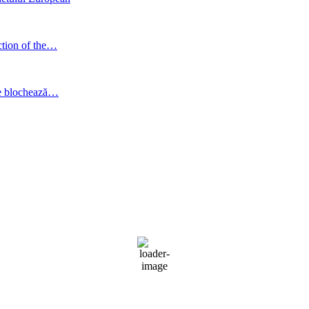
ction of the…
are blochează…
C