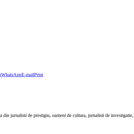
m
WhatsApp
E-mail
Print
urnalisti de prestigiu, oameni de cultura, jurnalisti de investigatie, stiri