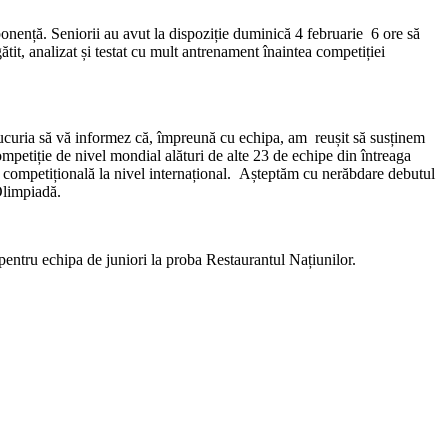
nență. Seniorii au avut la dispoziție duminică 4 februarie 6 ore să
tit, analizat și testat cu mult antrenament înaintea competiției
m bucuria să vă informez că, împreună cu echipa, am reușit să susținem
ompetiție de nivel mondial alături de alte 23 de echipe din întreaga
ță competițională la nivel internațional. Așteptăm cu nerăbdare debutul
Olimpiadă.
entru echipa de juniori la proba Restaurantul Națiunilor.