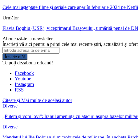
Cele mai așteptate filme și seriale care apar în februarie 2024 pe Netfl
Următor
Flavia Boghiu (USR), viceprimarul Brașovului, urmărită penal de DNA p
Abonează-te la newsletter
Înscrieți-vă aici pentru a primi cele mai recente știri, actualizări și ofer
Înscrie-mă!
Te poți dezabona oricând!
Facebook
Youtube
Instagram
RSS
Citește și
Mai multe de acelasi autor
Diverse
„Putem și vom lovi”: Iranul amenință cu atacuri asupra bazelor milita
Diverse
Mandatul lui Ilie Bolojan și microbuzele de milioane, în ancheta Parc