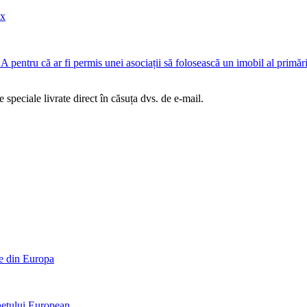
ix
entru că ar fi permis unei asociații să folosească un imobil al primăr
te speciale livrate direct în căsuța dvs. de e-mail.
re din Europa
hetului European