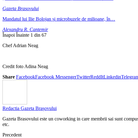
Gazeta Brasovului
Mandatul lui Ilie Bolojan și microbuzele de milioane, în…
Alexandru R. Cantemir
Înapoi
Înainte
1 din 67
Chef Adrian Neag
Credit foto Adina Neag
Share
Facebook
Facebook Messenger
Twitter
ReddIt
Linkedin
Telegra
Redactia Gazeta Brașovului
Gazeta Brasovului este un coworking in care membrii sai sunt compusi din j
etc.
Precedent