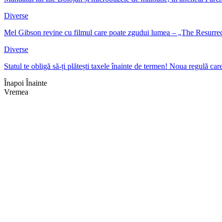
Diverse
Mel Gibson revine cu filmul care poate zgudui lumea – „The Resurre
Diverse
Statul te obligă să-ți plătești taxele înainte de termen! Noua regulă c
Înapoi
Înainte
Vremea
Braşov, RO
00:59,
aug. 4, 2026
17
°
cer senin
Umiditate:
68 %
Presiune:
1019 mb
Vânt:
3 mph
Rafală vânturi:
3 mph
Nori:
0%
Vizibilitate:
10 km
Răsărit de soare:
05:04