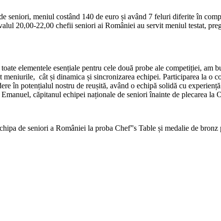
 seniori, meniul costând 140 de euro și având 7 feluri diferite în compo
alul 20,00-22,00 chefii seniori ai României au servit meniul testat, pregă
stat toate elementele esențiale pentru cele două probe ale competiției, a
 meniurile, cât și dinamica și sincronizarea echipei. Participarea la o c
dere în potențialul nostru de reușită, având o echipă solidă cu experien
 Emanuel, căpitanul echipei naționale de seniori înainte de plecarea la 
 echipa de seniori a României la proba
Chef”s Table și medalie de bronz p