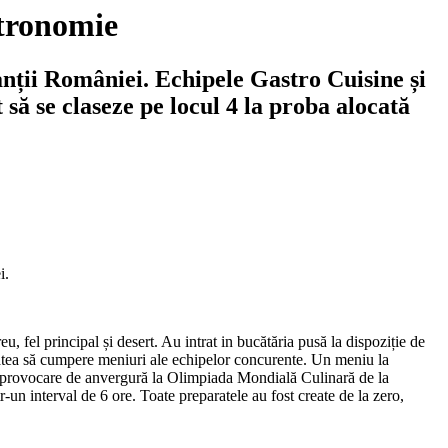
stronomie
nții României. Echipele Gastro Cuisine și
să se claseze pe locul 4 la proba alocată
i.
, fel principal și desert. Au intrat in bucătăria pusă la dispoziție de
ilitatea să cumpere meniuri ale echipelor concurente. Un meniu la
ă o provocare de anvergură la Olimpiada Mondială Culinară de la
r-un interval de 6 ore. Toate preparatele au fost create de la zero,