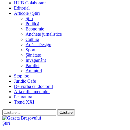
HUB Colaborare
Editorial
Articole / Știri
Știri
Politică
Economie
Anchete jurnalistice
Cultură
Artă – Design
Sport
Sănătate
Învățământ
Pamflet
Anunțuri
Stop joc
Juridic Cafe
De vorba cu doctorul
Arta rafinamentului
Pe aratura
Trend XXI
Știri