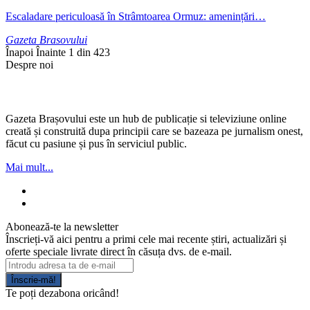
Escaladare periculoasă în Strâmtoarea Ormuz: amenințări…
Gazeta Brasovului
Înapoi
Înainte
1 din 423
Despre noi
Gazeta Brașovului este un hub de publicație si televiziune online
creată și construită dupa principii care se bazeaza pe jurnalism onest,
făcut cu pasiune și pus în serviciul public.
Mai mult...
Abonează-te la newsletter
Înscrieți-vă aici pentru a primi cele mai recente știri, actualizări și
oferte speciale livrate direct în căsuța dvs. de e-mail.
Înscrie-mă!
Te poți dezabona oricând!