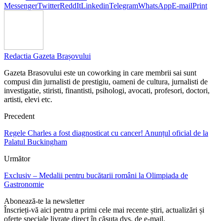
Messenger
Twitter
ReddIt
Linkedin
Telegram
WhatsApp
E-mail
Print
Redactia Gazeta Brașovului
Gazeta Brasovului este un coworking in care membrii sai sunt
compusi din jurnalisti de prestigiu, oameni de cultura, jurnalisti de
investigatie, stiristi, finantisti, psihologi, avocati, profesori, doctori,
artisti, elevi etc.
Precedent
Regele Charles a fost diagnosticat cu cancer! Anunțul oficial de la
Palatul Buckingham
Următor
Exclusiv – Medalii pentru bucătarii români la Olimpiada de
Gastronomie
Abonează-te la newsletter
Înscrieți-vă aici pentru a primi cele mai recente știri, actualizări și
oferte speciale livrate direct în căsuța dvs. de e-mail.