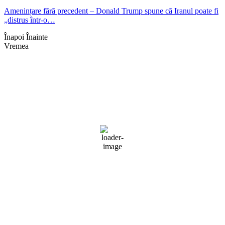
Amenințare fără precedent – Donald Trump spune că Iranul poate fi
„distrus într-o…
Înapoi
Înainte
Vremea
Braşov, RO
01:05,
aug. 6, 2026
19
°C
cer senin
Umiditate:
73 %
Presiune:
1019 mb
Vânt:
4 mph
Rafală vânturi:
4 mph
Nori:
3%
Vizibilitate:
10 km
Răsărit de soare:
05:07
Apus:
19:41
Detaliat
Ultima actualizare: 01:00
Weather from OpenWeatherMap