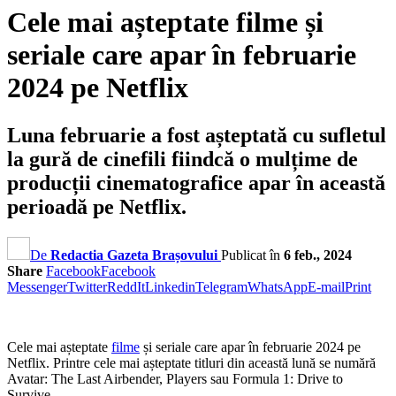
Cele mai așteptate filme și
seriale care apar în februarie
2024 pe Netflix
Luna februarie a fost așteptată cu sufletul
la gură de cinefili fiindcă o mulțime de
producții cinematografice apar în această
perioadă pe Netflix.
De
Redactia Gazeta Brașovului
Publicat în
6 feb., 2024
Share
Facebook
Facebook
Messenger
Twitter
ReddIt
Linkedin
Telegram
WhatsApp
E-mail
Print
Cele mai așteptate
filme
și seriale care apar în februarie 2024 pe
Netflix. Printre cele mai așteptate titluri din această lună se numără
Avatar: The Last Airbender, Players sau Formula 1: Drive to
Survive.