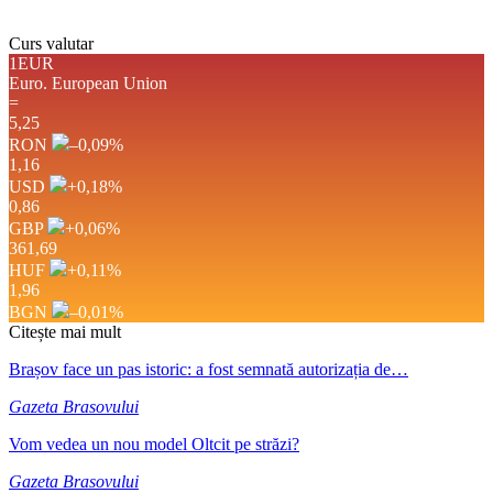
Curs valutar
1EUR
Euro.
European Union
=
5,25
RON
–0,09
%
1,16
USD
+0,18
%
0,86
GBP
+0,06
%
361,69
HUF
+0,11
%
1,96
BGN
–0,01
%
Citește mai mult
Brașov face un pas istoric: a fost semnată autorizația de…
Gazeta Brasovului
Vom vedea un nou model Oltcit pe străzi?
Gazeta Brasovului