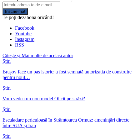
Înscrie-mă!
Te poți dezabona oricând!
Facebook
Youtube
Instagram
RSS
Citește și
Mai multe de acelasi autor
Știri
Brașov face un pas istoric: a fost semnată autorizația de construire
pentru noul…
Știri
Vom vedea un nou model Oltcit pe străzi?
Știri
Escaladare periculoasă în Strâmtoarea Ormuz: amenințări directe
între SUA și Iran
Știri