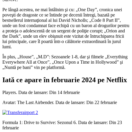
Pe lângă acestea, ne mai întâlnim şi cu: „One Day”, cronica unei
poveşti de dragoste ce se întinde pe decenii întregi, bazată pe
bestsellerul internaţional al lui David Nicholls; „Code 8 Part II”,
unde un fost condamnat face echipă cu un baron al drogurilor pentru
a proteja o adolescentă de un sergent de poliţie corupt; „Orion and
the Dark”, unde un elev obişnuit este vizitat de întruchiparea fricii
lui principale, care îl poartă într-o călătorie extraordinară în jurul
lumi.
În plus, „House”, „M.D”: Sezoanele 1-8, dar şi filmele „Everything
Everywhere All at Once”, „Once Upon a Time in Hollywood” şi
„Nuntă pe bani” vin pe platformă.
Iată ce apare în februarie 2024 pe Netflix
Players. Data de lansare: Din 14 februarie
Avatar: The Last Airbender. Data de lansare: Din 22 februarie
Formula 1: Drive to Survive: Sezonul 6. Data de lansare: Din 23
februarie