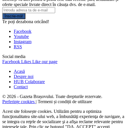
oferte speciale livrate direct în căsuța dvs. de e-mail.
Înscrie-mă!
Te poți dezabona oricând!
Facebook
Youtube
Instagram
RSS
Social media
Facebook
Likes
Like our page
Acasă
Despre noi
HUB Colaborare
Contact
© 2026 - Gazeta Brașovului. Toate drepturile rezervate.
Preferințe cookies
| Termeni și condiții de utilizare
Acest site folosește cookies. Utilizăm pentru a optimiza
funcţionalitatea site-ului web, a îmbunătăţi experienţa de navigare, a
se integra cu reţele de socializare şi a afişa reclame relevante pentru
interesele tale. Prin clic pe butonul "DA, ACCEPT" accepţi