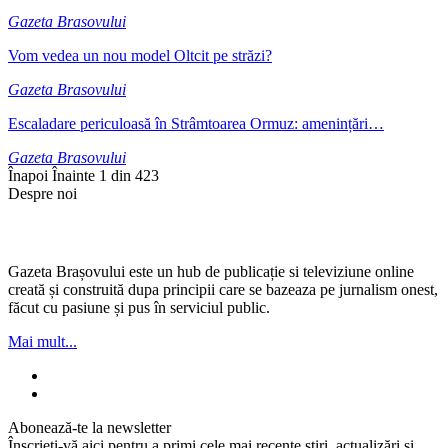
Gazeta Brasovului
Vom vedea un nou model Oltcit pe străzi?
Gazeta Brasovului
Escaladare periculoasă în Strâmtoarea Ormuz: amenințări…
Gazeta Brasovului
Înapoi
Înainte
1 din 423
Despre noi
Gazeta Brașovului este un hub de publicație si televiziune online
creată și construită dupa principii care se bazeaza pe jurnalism onest,
făcut cu pasiune și pus în serviciul public.
Mai mult...
Abonează-te la newsletter
Înscrieți-vă aici pentru a primi cele mai recente știri, actualizări și