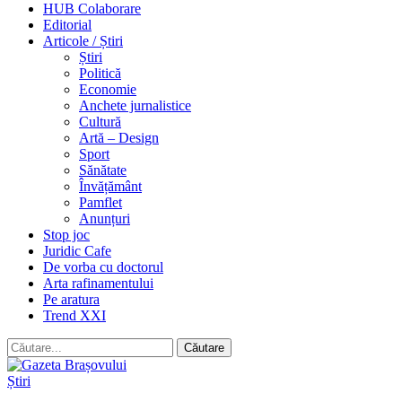
HUB Colaborare
Editorial
Articole / Știri
Știri
Politică
Economie
Anchete jurnalistice
Cultură
Artă – Design
Sport
Sănătate
Învățământ
Pamflet
Anunțuri
Stop joc
Juridic Cafe
De vorba cu doctorul
Arta rafinamentului
Pe aratura
Trend XXI
Știri