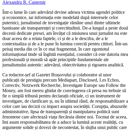
Alexandru R. Cantemir
Într-o lume în care adevărul devine adesea victima agendei politice
și economice, iar informația este modelată după interesele celor
puternici, jurnalismul de investigație rămâne unul dintre ultimele
bastioane ale transparenței și corectitudinii. De-a lungul a peste două
decenii dedicate presei, am învățat că misiunea unui jurnalist nu este
doar aceea de a relata faptele, ci și de a le descifra, de a le
contextualiza și de a le pune în lumina corectă pentru cititori. Într-un
peisaj media din ce în ce mai fragmentat, în care zgomotul
informațional tinde să înghită esențialul, consider că este datoria mea
profesională și morală să apăr principiile fundamentale ale
jurnalismului autentic: adevărul, obiectivitatea și rigoarea analitică.
Ca redactor-șef al Gazetei Brașovului și colaborator al unor
publicații de prestigiu precum Mediapart, Disclosed, Les Echos,
Correctiv, Netzwerk Recherche, Investigate Europe sau Follow the
Money, am fost mereu ghidat de convingerea că presa nu trebuie să
fie o simplă tribună pentru declarații oficiale, ci un instrument de
investigare, de clarificare și, nu în ultimul rând, de responsabilizare a
celor care iau decizii cu impact asupra societății. Corupția, abuzurile
administrative, lipsa de transparență și manipularea politică sunt
fenomene care afectează viața fiecăruia dintre noi. Tocmai de aceea,
îmi asum responsabilitatea de a aduce la lumină aceste realități, cu
argumente solide și dovezi de necontestat, în slujba unui public care