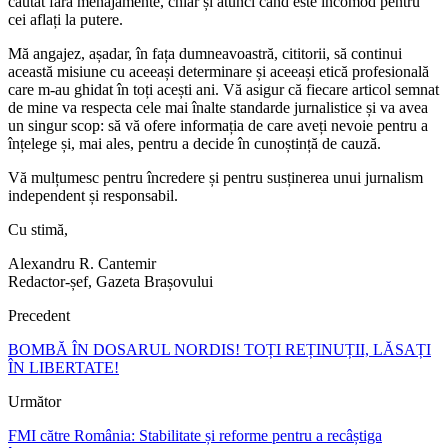
căutat fără menajamente, chiar și atunci când este incomod pentru
cei aflați la putere.
Mă angajez, așadar, în fața dumneavoastră, cititorii, să continui
această misiune cu aceeași determinare și aceeași etică profesională
care m-au ghidat în toți acești ani. Vă asigur că fiecare articol semnat
de mine va respecta cele mai înalte standarde jurnalistice și va avea
un singur scop: să vă ofere informația de care aveți nevoie pentru a
înțelege și, mai ales, pentru a decide în cunoștință de cauză.
Vă mulțumesc pentru încredere și pentru susținerea unui jurnalism
independent și responsabil.
Cu stimă,
Alexandru R. Cantemir
Redactor-șef, Gazeta Brașovului
Precedent
BOMBĂ ÎN DOSARUL NORDIS! TOȚI REȚINUȚII, LĂSAȚI
ÎN LIBERTATE!
Următor
FMI către România: Stabilitate și reforme pentru a recâștiga