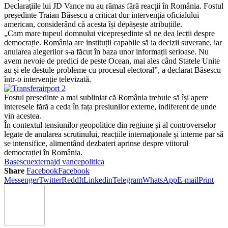
Declarațiile lui JD Vance nu au rămas fără reacții în România. Fostul
președinte Traian Băsescu a criticat dur intervenția oficialului
american, considerând că acesta își depășește atribuțiile.
„Cam mare tupeul domnului vicepreședinte să ne dea lecții despre
democrație. România are instituții capabile să ia decizii suverane, iar
anularea alegerilor s-a făcut în baza unor informații serioase. Nu
avem nevoie de predici de peste Ocean, mai ales când Statele Unite
au și ele destule probleme cu procesul electoral”, a declarat Băsescu
într-o intervenție televizată.
Fostul președinte a mai subliniat că România trebuie să își apere
interesele fără a ceda în fața presiunilor externe, indiferent de unde
vin acestea.
În contextul tensiunilor geopolitice din regiune și al controverselor
legate de anularea scrutinului, reacțiile internaționale și interne par să
se intensifice, alimentând dezbateri aprinse despre viitorul
democrației în România.
Basescu
externa
jd vance
politica
Share
Facebook
Facebook
Messenger
Twitter
ReddIt
Linkedin
Telegram
WhatsApp
E-mail
Print