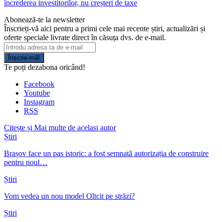
încrederea investitorilor, nu creșteri de taxe
Abonează-te la newsletter
Înscrieți-vă aici pentru a primi cele mai recente știri, actualizări și
oferte speciale livrate direct în căsuța dvs. de e-mail.
Înscrie-mă!
Te poți dezabona oricând!
Facebook
Youtube
Instagram
RSS
Citește și
Mai multe de acelasi autor
Știri
Brașov face un pas istoric: a fost semnată autorizația de construire
pentru noul…
Știri
Vom vedea un nou model Oltcit pe străzi?
Știri