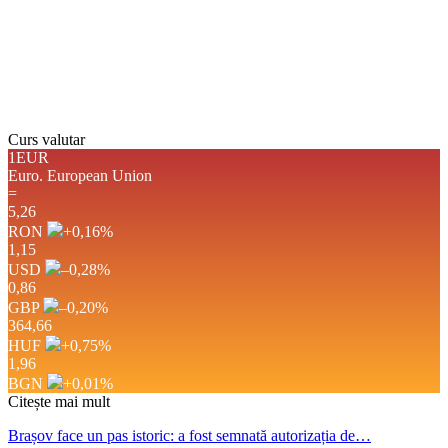
Apus:
19:41
Detaliat
Ultima actualizare: 21:04
Weather from OpenWeatherMap
Curs valutar
1EUR
Euro.
European Union
=
5,26
RON
+0,16
%
1,15
USD
–0,28
%
0,86
GBP
–0,20
%
364,66
HUF
+0,75
%
1,96
BGN
+0,01
%
Citește mai mult
Brașov face un pas istoric: a fost semnată autorizația de…