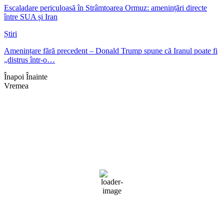
Escaladare periculoasă în Strâmtoarea Ormuz: amenințări directe
între SUA și Iran
Știri
Amenințare fără precedent – Donald Trump spune că Iranul poate fi
„distrus într-o…
Înapoi
Înainte
Vremea
Braşov, RO
21:09,
aug. 6, 2026
19
°C
cer fragmentat
88 %
1016 mb
3 mph
Rafală vânturi:
3 mph
Nori:
84%
Vizibilitate:
10 km
Răsărit de soare:
05:07