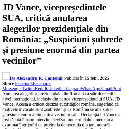
JD Vance, vicepreședintele
SUA, critică anularea
alegerilor prezidențiale din
România: „Suspiciuni șubrede
și presiune enormă din partea
vecinilor”
De
Alexandru R. Cantemir
Publicat în
15 feb., 2025
Share
Facebook
Facebook
Messenger
Twitter
ReddIt
Linkedin
Telegram
WhatsApp
E-mail
Print
Anularea alegerilor prezidențiale din România a stârnit reacții la
nivel internațional, inclusiv din partea vicepreședintelui SUA, JD
Vance. Acesta a criticat decizia autorităților române, sugerând că
motivele invocate sunt „șubrede” și că România se află sub o
„presiune enormă din partea vecinilor săi”. Declarația lui Vance a
fost făcută într-un interviu televizat, unde oficialul american a
exprimat îngrijorări cu privire la democrația din țara noastră.