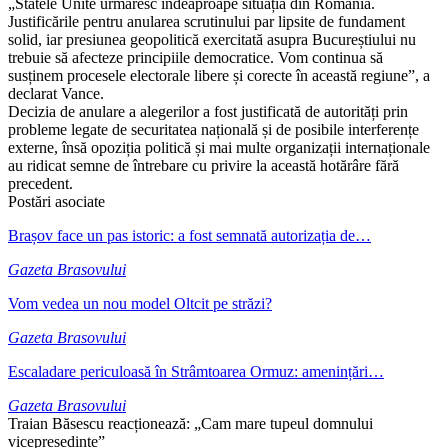
„Statele Unite urmăresc îndeaproape situația din România.
Justificările pentru anularea scrutinului par lipsite de fundament
solid, iar presiunea geopolitică exercitată asupra Bucureștiului nu
trebuie să afecteze principiile democratice. Vom continua să
susținem procesele electorale libere și corecte în această regiune”, a
declarat Vance.
Decizia de anulare a alegerilor a fost justificată de autorități prin
probleme legate de securitatea națională și de posibile interferențe
externe, însă opoziția politică și mai multe organizații internaționale
au ridicat semne de întrebare cu privire la această hotărâre fără
precedent.
Postări asociate
Brașov face un pas istoric: a fost semnată autorizația de…
Gazeta Brasovului
Vom vedea un nou model Oltcit pe străzi?
Gazeta Brasovului
Escaladare periculoasă în Strâmtoarea Ormuz: amenințări…
Gazeta Brasovului
Traian Băsescu reacționează: „Cam mare tupeul domnului
vicepreședinte”