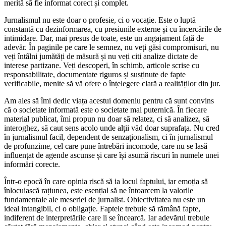
merită să fie informat corect și complet.
Jurnalismul nu este doar o profesie, ci o vocație. Este o luptă
constantă cu dezinformarea, cu presiunile externe și cu încercările de
intimidare. Dar, mai presus de toate, este un angajament față de
adevăr. În paginile pe care le semnez, nu veți găsi compromisuri, nu
veți întâlni jumătăți de măsură și nu veți citi analize dictate de
interese partizane. Veți descoperi, în schimb, articole scrise cu
responsabilitate, documentate riguros și susținute de fapte
verificabile, menite să vă ofere o înțelegere clară a realităților din jur.
Am ales să îmi dedic viața acestui domeniu pentru că sunt convins
că o societate informată este o societate mai puternică. În fiecare
material publicat, îmi propun nu doar să relatez, ci să analizez, să
interoghez, să caut sens acolo unde alții văd doar suprafața. Nu cred
în jurnalismul facil, dependent de senzaționalism, ci în jurnalismul
de profunzime, cel care pune întrebări incomode, care nu se lasă
influențat de agende ascunse și care își asumă riscuri în numele unei
informări corecte.
Într-o epocă în care opinia riscă să ia locul faptului, iar emoția să
înlocuiască rațiunea, este esențial să ne întoarcem la valorile
fundamentale ale meseriei de jurnalist. Obiectivitatea nu este un
ideal intangibil, ci o obligație. Faptele trebuie să rămână fapte,
indiferent de interpretările care li se încearcă. Iar adevărul trebuie