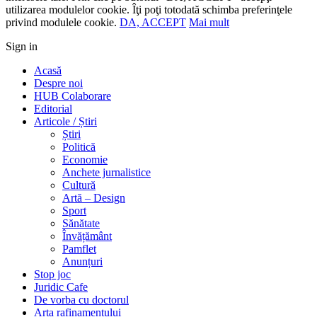
utilizarea modulelor cookie. Îţi poţi totodată schimba preferinţele
privind modulele cookie.
DA, ACCEPT
Mai mult
Sign in
Acasă
Despre noi
HUB Colaborare
Editorial
Articole / Știri
Știri
Politică
Economie
Anchete jurnalistice
Cultură
Artă – Design
Sport
Sănătate
Învățământ
Pamflet
Anunțuri
Stop joc
Juridic Cafe
De vorba cu doctorul
Arta rafinamentului