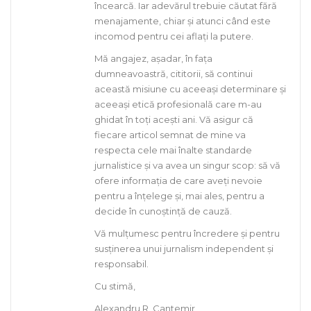
încearcă. Iar adevărul trebuie căutat fără
menajamente, chiar și atunci când este
incomod pentru cei aflați la putere.
Mă angajez, așadar, în fața
dumneavoastră, cititorii, să continui
această misiune cu aceeași determinare și
aceeași etică profesională care m-au
ghidat în toți acești ani. Vă asigur că
fiecare articol semnat de mine va
respecta cele mai înalte standarde
jurnalistice și va avea un singur scop: să vă
ofere informația de care aveți nevoie
pentru a înțelege și, mai ales, pentru a
decide în cunoștință de cauză.
Vă mulțumesc pentru încredere și pentru
susținerea unui jurnalism independent și
responsabil.
Cu stimă,
Alexandru R. Cantemir