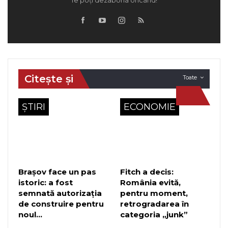
Citește și
Toate
ȘTIRI
ECONOMIE
Brașov face un pas
Fitch a decis:
istoric: a fost
România evită,
semnată autorizația
pentru moment,
de construire pentru
retrogradarea în
noul…
categoria „junk”