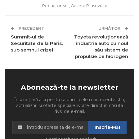
Redactor-șef, Gazeta Brașovului
PRECEDENT
URMĂTOR
Summit-ul de
Toyota revoluționează
Securitate de la Paris,
industria auto cu noul
sub semnul crizei
său sistem de
propulsie pe hidrogen
Abonează-te la newsletter
Înscrieți-vă aici pentru a primi cele mai recente știri,
actualizări și oferte speciale livrate direct în căsuța
dvs. de e-mail.
Înscrie-Mă!
Te poți dezabona oricând!