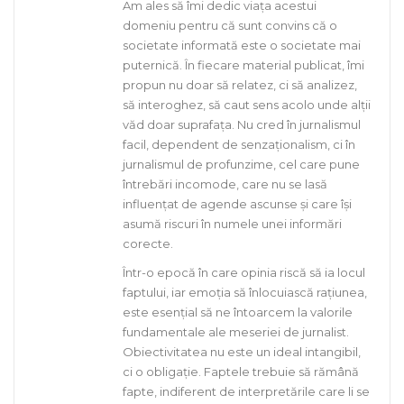
Am ales să îmi dedic viața acestui
domeniu pentru că sunt convins că o
societate informată este o societate mai
puternică. În fiecare material publicat, îmi
propun nu doar să relatez, ci să analizez,
să interoghez, să caut sens acolo unde alții
văd doar suprafața. Nu cred în jurnalismul
facil, dependent de senzaționalism, ci în
jurnalismul de profunzime, cel care pune
întrebări incomode, care nu se lasă
influențat de agende ascunse și care își
asumă riscuri în numele unei informări
corecte.
Într-o epocă în care opinia riscă să ia locul
faptului, iar emoția să înlocuiască rațiunea,
este esențial să ne întoarcem la valorile
fundamentale ale meseriei de jurnalist.
Obiectivitatea nu este un ideal intangibil,
ci o obligație. Faptele trebuie să rămână
fapte, indiferent de interpretările care li se