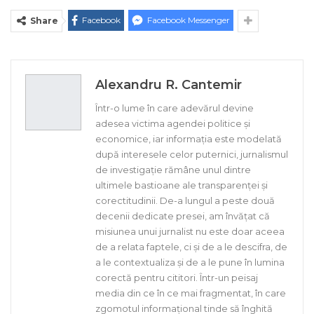
Facebook
Facebook Messenger
Share
Alexandru R. Cantemir
Într-o lume în care adevărul devine
adesea victima agendei politice și
economice, iar informația este modelată
după interesele celor puternici, jurnalismul
de investigație rămâne unul dintre
ultimele bastioane ale transparenței și
corectitudinii. De-a lungul a peste două
decenii dedicate presei, am învățat că
misiunea unui jurnalist nu este doar aceea
de a relata faptele, ci și de a le descifra, de
a le contextualiza și de a le pune în lumina
corectă pentru cititori. Într-un peisaj
media din ce în ce mai fragmentat, în care
zgomotul informațional tinde să înghită