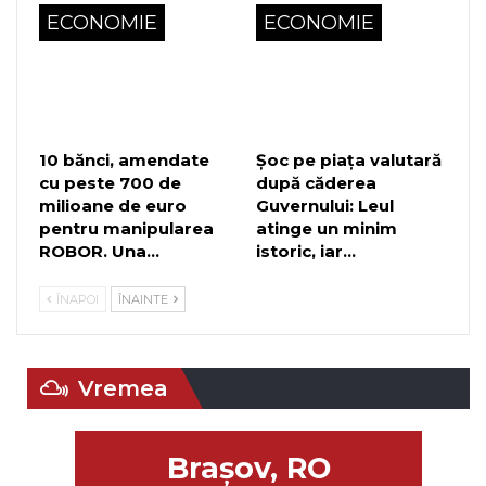
ECONOMIE
ECONOMIE
10 bănci, amendate
Șoc pe piața valutară
cu peste 700 de
după căderea
milioane de euro
Guvernului: Leul
pentru manipularea
atinge un minim
ROBOR. Una…
istoric, iar…
ÎNAPOI
ÎNAINTE
Vremea
Braşov, RO