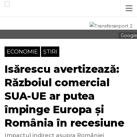
Googl
ECONOMIE
ȘTIRI
Isărescu avertizează:
Războiul comercial
SUA-UE ar putea
împinge Europa și
România în recesiune
Impactul indirect asupra României