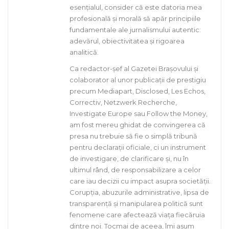
esențialul, consider că este datoria mea
profesională și morală să apăr principiile
fundamentale ale jurnalismului autentic:
adevărul, obiectivitatea și rigoarea
analitică.
Ca redactor-șef al Gazetei Brașovului și
colaborator al unor publicații de prestigiu
precum Mediapart, Disclosed, Les Echos,
Correctiv, Netzwerk Recherche,
Investigate Europe sau Follow the Money,
am fost mereu ghidat de convingerea că
presa nu trebuie să fie o simplă tribună
pentru declarații oficiale, ci un instrument
de investigare, de clarificare și, nu în
ultimul rând, de responsabilizare a celor
care iau decizii cu impact asupra societății.
Corupția, abuzurile administrative, lipsa de
transparență și manipularea politică sunt
fenomene care afectează viața fiecăruia
dintre noi. Tocmai de aceea, îmi asum