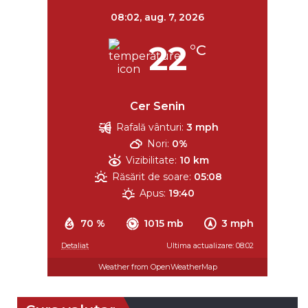
08:02,
aug. 7, 2026
22
°C
Cer Senin
Rafală vânturi:
3 mph
Nori:
0%
Vizibilitate:
10 km
Răsărit de soare:
05:08
Apus:
19:40
70 %
1015 mb
3 mph
Detaliat
Ultima actualizare: 08:02
Weather from OpenWeatherMap