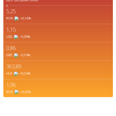
Euro.
European Union
=
5,25
RON
+0,16
%
1,15
USD
–0,09
%
0,86
GBP
–0,10
%
363,89
HUF
+0,54
%
1,96
BGN
+0,02
%