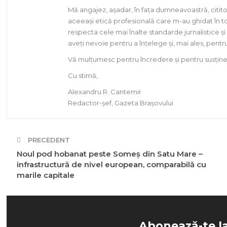
Mă angajez, așadar, în fața dumneavoastră, citito
aceeași etică profesională care m-au ghidat în to
respecta cele mai înalte standarde jurnalistice și
aveți nevoie pentru a înțelege și, mai ales, pent
Vă mulțumesc pentru încredere și pentru susținer
Cu stimă,
Alexandru R. Cantemir
Redactor-șef, Gazeta Brașovului
PRECEDENT
Noul pod hobanat peste Someș din Satu Mare –
infrastructură de nivel european, comparabilă cu
marile capitale
Abonează-te l