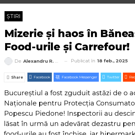
ȘTIRI
Mizerie și haos în Bănea
Food-urile și Carrefour!
Publicat în
18 feb., 2025
De
Alexandru R. Cantemir
Facebook
Facebook Messenger
Twitter
Red
Share
Bucureștiul a fost zguduit astăzi de o a
Naționale pentru Protecția Consumator
Popescu Piedone! Inspectorii au descin
lăsat în urmă un adevărat dezastru pen
food-urile au fost închise, iar hipermark