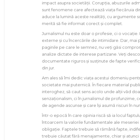
impact asupra societății. Corupția, abuzurile admi
sunt fenomene care afectează viața fiecăruia di
aduce la lumină aceste realități, cu argumente so
merită să fie informat corect și complet.
Jurnalismul nu este doar o profesie, ci o vocație
externe și cu încercările de intimidare. Dar, mai
paginile pe care le semnez, nu veți găsi compromisu
analize dictate de interese partizane. Veți descop
documentate riguros și susținute de fapte verifica
din jur.
Am ales să îmi dedic viața acestui domeniu pentr
societate mai puternică. În fiecare material public
interoghez, să caut sens acolo unde alții văd doa
senzaționalism, ci în jurnalismul de profunzime, 
de agende ascunse și care își asumă riscuri în nu
Într-o epocă în care opinia riscă să ia locul faptul
întoarcem la valorile fundamentale ale meseriei de
obligație. Faptele trebuie să rămână fapte, indife
trebuie căutat fără menajamente, chiar și atunci