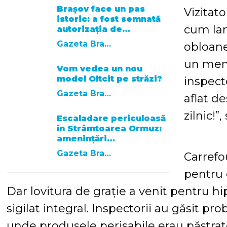
Brașov face un pas
Vizitato
istoric: a fost semnată
cum lan
autorizația de…
Gazeta Brasovului
obloane
un meni
Vom vedea un nou
model Oltcit pe străzi?
inspecto
Gazeta Brasovului
aflat d
zilnic!”
Escaladare periculoasă
în Strâmtoarea Ormuz:
amenințări…
Gazeta Brasovului
Carrefo
pentru 
Dar lovitura de grație a venit pentru hi
sigilat integral. Inspectorii au găsit pro
unde produsele perisabile erau păstrate