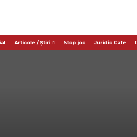
ial
Articole / Știri
Stop joc
Juridic Cafe