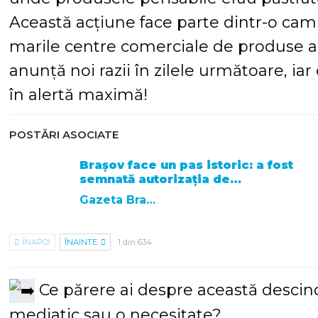
Această acțiune face parte dintr-o ca
marile centre comerciale de produse alt
anunță noi razii în zilele următoare, ia
în alertă maximă!
POSTĂRI ASOCIATE
Brașov face un pas istoric: a fost
semnată autorizația de…
Gazeta Brasovului
ÎNAPOI
ÎNAINTE
1 din 634
Ce părere ai despre această descin
mediatic sau o necesitate?