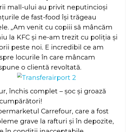
rii mall-ului au privit neputincioși
țurile de fast-food își trăgeau
le. „Am venit cu copiii să mâncăm
u la KFC și ne-am trezit cu poliția și
rii peste noi. E incredibil ce am
espre locurile în care mâncam
, spune o clientă revoltată.
ur, închis complet – șoc și groază
cumpărători!
permarketul Carrefour, care a fost
bleme grave la rafturi și în depozite,
 în condiții inacceptabile.