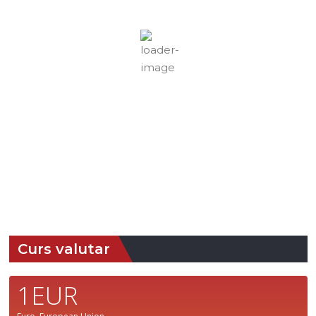
Cer Fragmentat
Rafală vânturi:
11 mph
Nori:
63%
Vizibilitate:
10 km
Răsărit de soare:
05:07
Apus:
19:41
44 %
1016 mb
8 mph
Detaliat
Ultima actualizare: 15:06
Weather from OpenWeatherMap
Curs valutar
1EUR