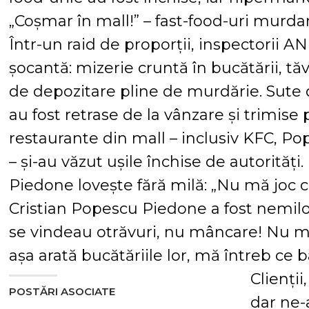
„Coșmar în mall!” – fast-food-uri murdar
Într-un raid de proporții, inspectorii A
șocantă: mizerie cruntă în bucătării, tăv
de depozitare pline de murdărie. Sute 
au fost retrase de la vânzare și trimise
restaurante din mall – inclusiv KFC, Po
– și-au văzut ușile închise de autorități.
Piedone lovește fără milă: „Nu mă joc 
Cristian Popescu Piedone a fost nemilos
se vindeau otrăvuri, nu mâncare! Nu m
așa arată bucătăriile lor, mă întreb ce 
Clienți
POSTĂRI ASOCIATE
dar ne-a