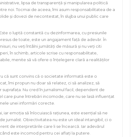
nistrative, lipsa de transparență și manipularea politică
ntre noi. Tocmai de aceea, îmi asum responsabilitatea de a
lide și dovezi de necontestat, în slujba unui public care
. Este o luptă constantă cu dezinformarea, cu presiunile
 presus de toate, este un angajament față de adevăr. În
ri, nu veți întâlni jumătăți de măsură și nu veți citi
eri, în schimb, articole scrise cu responsabilitate,
bile, menite să vă ofere o înțelegere clară a realităților
u că sunt convins că o societate informată este o
at, îmi propun nu doar să relatez, ci să analizez, să
r suprafața. Nu cred în jurnalismul facil, dependent de
cel care pune întrebări incomode, care nu se lasă influențat
mele unei informări corecte.
ui, iar emoția să înlocuiască rațiunea, este esențial să ne
 jurnalist. Obiectivitatea nu este un ideal intangibil, ci o
rent de interpretările care li se încearcă. Iar adevărul
 când este incomod pentru cei aflați la putere.