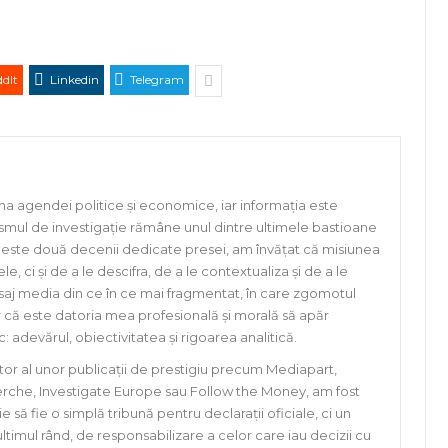
dIt
Linkedin
Telegram
ma agendei politice și economice, iar informația este
ismul de investigație rămâne unul dintre ultimele bastioane
a peste două decenii dedicate presei, am învățat că misiunea
e, ci și de a le descifra, de a le contextualiza și de a le
eisaj media din ce în ce mai fragmentat, în care zgomotul
er că este datoria mea profesională și morală să apăr
: adevărul, obiectivitatea și rigoarea analitică.
tor al unor publicații de prestigiu precum Mediapart,
rche, Investigate Europe sau Follow the Money, am fost
ă fie o simplă tribună pentru declarații oficiale, ci un
 ultimul rând, de responsabilizare a celor care iau decizii cu