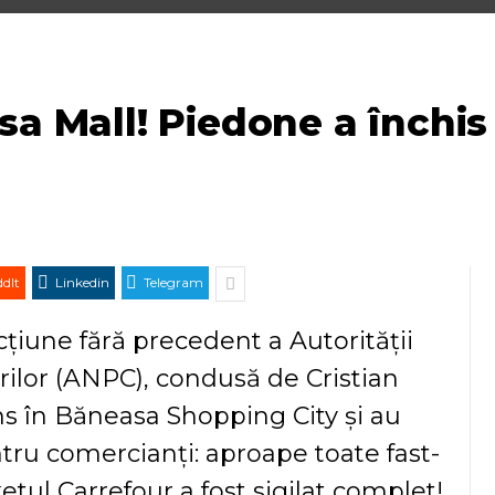
sa Mall! Piedone a închis
dIt
Linkedin
Telegram
cțiune fără precedent a Autorității
ilor (ANPC), condusă de Cristian
s în Băneasa Shopping City și au
tru comercianți: aproape toate fast-
etul Carrefour a fost sigilat complet!