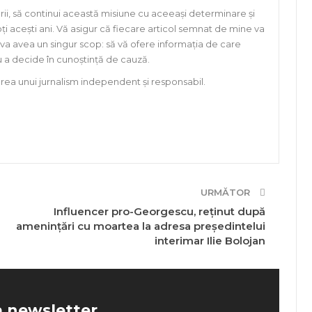
rii, să continui această misiune cu aceeași determinare și
ți acești ani. Vă asigur că fiecare articol semnat de mine va
 va avea un singur scop: să vă ofere informația de care
ru a decide în cunoștință de cauză.
ea unui jurnalism independent și responsabil.
URMĂTOR
Influencer pro-Georgescu, reținut după
amenințări cu moartea la adresa președintelui
interimar Ilie Bolojan
a newsletter