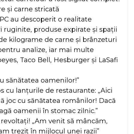
e și carne stricată
NPC au descoperit o realitate
i ruginite, produse expirate și spații
de kilograme de carne și brânzeturi
 pentru analize, iar mai multe
peyes, Taco Bell, Hesburger și LaSafi
cu sănătatea oamenilor!”
 cu lanțurile de restaurante: „Aici
ă joc cu sănătatea românilor! Dacă
bagă oamenii în stomac zilnic.”
i, revoltați! „Am venit să mâncăm,
m trezit în mijlocul unei razii”