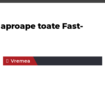
 aproape toate Fast-
Vremea
Braşov, RO
15:12,
aug. 6, 2026
27
°C