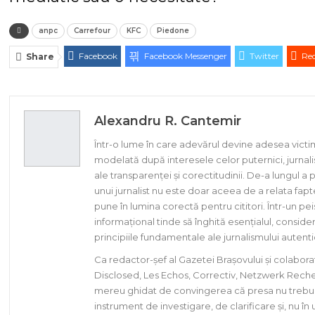
anpc
Carrefour
KFC
Piedone
Facebook
Facebook Messenger
Twitter
Red
Share
Alexandru R. Cantemir
Într-o lume în care adevărul devine adesea victi
modelată după interesele celor puternici, jurnal
ale transparenței și corectitudinii. De-a lungul 
unui jurnalist nu este doar aceea de a relata faptel
pune în lumina corectă pentru cititori. Într-un p
informațional tinde să înghită esențialul, consid
principiile fundamentale ale jurnalismului autentic
Ca redactor-șef al Gazetei Brașovului și colabora
Disclosed, Les Echos, Correctiv, Netzwerk Reche
mereu ghidat de convingerea că presa nu trebuie s
instrument de investigare, de clarificare și, nu în