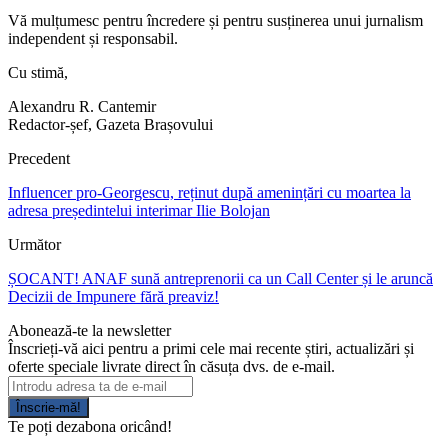
Vă mulțumesc pentru încredere și pentru susținerea unui jurnalism
independent și responsabil.
Cu stimă,
Alexandru R. Cantemir
Redactor-șef, Gazeta Brașovului
Precedent
Influencer pro-Georgescu, reținut după amenințări cu moartea la
adresa președintelui interimar Ilie Bolojan
Următor
ȘOCANT! ANAF sună antreprenorii ca un Call Center și le aruncă
Decizii de Impunere fără preaviz!
Abonează-te la newsletter
Înscrieți-vă aici pentru a primi cele mai recente știri, actualizări și
oferte speciale livrate direct în căsuța dvs. de e-mail.
Înscrie-mă!
Te poți dezabona oricând!