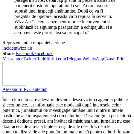
pasagerii au fost debarcați și sunt în prezent asistați de
partenerii noștri de operațiuni la sol. Aeronava este
supusă unei inspecții amănunțite. După ce va fi
pregătită de operare, aceasta va fi repusă în serviciu.
Wizz Air își cere scuze pentru orice inconvenient și
subliniază că siguranța pasagerilor, a echipajului și a
aeronavei este prioritatea sa principală.”
Reprezentanții companiei aeriene.
incident
wizz air
Share
Facebook
Facebook
Messenger
Twitter
ReddIt
Linkedin
Telegram
WhatsApp
E-mail
Print
Alexandru R. Cantemir
Într-o lume în care adevărul devine adesea victima agendei politice
și economice, iar informația este modelată după interesele celor
puternici, jurnalismul de investigație rămâne unul dintre ultimele
bastioane ale transparenței și corectitudinii. De-a lungul a peste două
decenii dedicate presei, am învățat că misiunea unui jurnalist nu este
doar aceea de a relata faptele, ci și de a le descifra, de a le
contextualiza și de a le pune în lumina corectă pentru cititori. Într-un