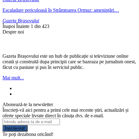
Escaladare periculoasă în Strâmtoarea Ormuz: amenințări…
Gazeta Brasovului
Înapoi
Înainte
1 din 423
Despre noi
Gazeta Brașovului este un hub de publicație si televiziune online
creată și construită dupa principii care se bazeaza pe jurnalism onest,
făcut cu pasiune și pus în serviciul public.
Mai mult...
Abonează-te la newsletter
Înscrieți-vă aici pentru a primi cele mai recente știri, actualizări și
oferte speciale livrate direct în căsuța dvs. de e-mail.
Înscrie-mă!
Te poți dezabona oricând!