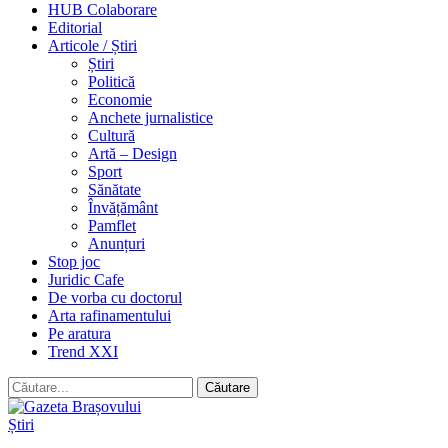
HUB Colaborare
Editorial
Articole / Știri
Știri
Politică
Economie
Anchete jurnalistice
Cultură
Artă – Design
Sport
Sănătate
Învățământ
Pamflet
Anunțuri
Stop joc
Juridic Cafe
De vorba cu doctorul
Arta rafinamentului
Pe aratura
Trend XXI
Știri