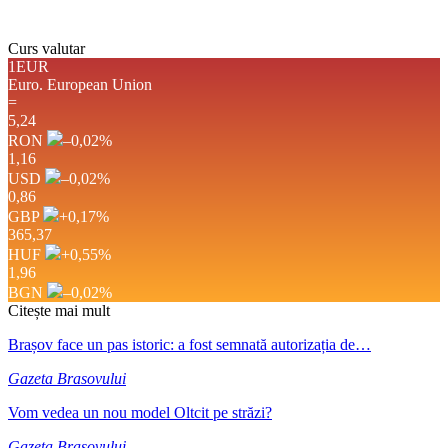
Curs valutar
1EUR
Euro.
European Union
=
5,24
RON
–0,02
%
1,16
USD
–0,02
%
0,86
GBP
+0,17
%
365,37
HUF
+0,55
%
1,96
BGN
–0,02
%
Citește mai mult
Brașov face un pas istoric: a fost semnată autorizația de…
Gazeta Brasovului
Vom vedea un nou model Oltcit pe străzi?
Gazeta Brasovului