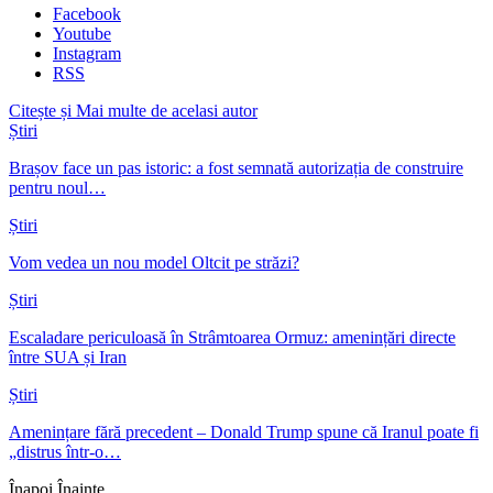
Facebook
Youtube
Instagram
RSS
Citește și
Mai multe de acelasi autor
Știri
Brașov face un pas istoric: a fost semnată autorizația de construire
pentru noul…
Știri
Vom vedea un nou model Oltcit pe străzi?
Știri
Escaladare periculoasă în Strâmtoarea Ormuz: amenințări directe
între SUA și Iran
Știri
Amenințare fără precedent – Donald Trump spune că Iranul poate fi
„distrus într-o…
Înapoi
Înainte