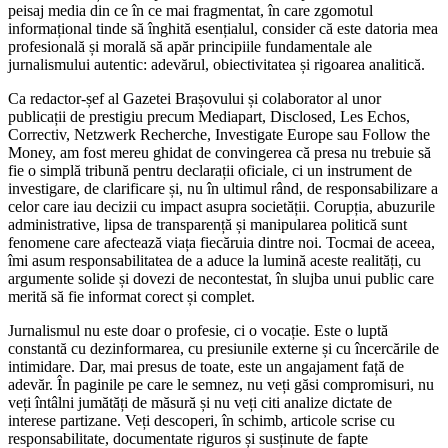
peisaj media din ce în ce mai fragmentat, în care zgomotul
informațional tinde să înghită esențialul, consider că este datoria mea
profesională și morală să apăr principiile fundamentale ale
jurnalismului autentic: adevărul, obiectivitatea și rigoarea analitică.
Ca redactor-șef al Gazetei Brașovului și colaborator al unor
publicații de prestigiu precum Mediapart, Disclosed, Les Echos,
Correctiv, Netzwerk Recherche, Investigate Europe sau Follow the
Money, am fost mereu ghidat de convingerea că presa nu trebuie să
fie o simplă tribună pentru declarații oficiale, ci un instrument de
investigare, de clarificare și, nu în ultimul rând, de responsabilizare a
celor care iau decizii cu impact asupra societății. Corupția, abuzurile
administrative, lipsa de transparență și manipularea politică sunt
fenomene care afectează viața fiecăruia dintre noi. Tocmai de aceea,
îmi asum responsabilitatea de a aduce la lumină aceste realități, cu
argumente solide și dovezi de necontestat, în slujba unui public care
merită să fie informat corect și complet.
Jurnalismul nu este doar o profesie, ci o vocație. Este o luptă
constantă cu dezinformarea, cu presiunile externe și cu încercările de
intimidare. Dar, mai presus de toate, este un angajament față de
adevăr. În paginile pe care le semnez, nu veți găsi compromisuri, nu
veți întâlni jumătăți de măsură și nu veți citi analize dictate de
interese partizane. Veți descoperi, în schimb, articole scrise cu
responsabilitate, documentate riguros și susținute de fapte