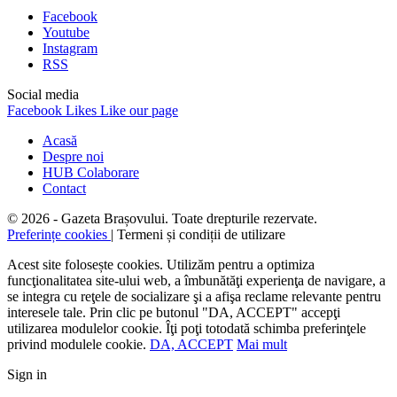
Facebook
Youtube
Instagram
RSS
Social media
Facebook
Likes
Like our page
Acasă
Despre noi
HUB Colaborare
Contact
© 2026 - Gazeta Brașovului. Toate drepturile rezervate.
Preferințe cookies
| Termeni și condiții de utilizare
Acest site folosește cookies. Utilizăm pentru a optimiza
funcţionalitatea site-ului web, a îmbunătăţi experienţa de navigare, a
se integra cu reţele de socializare şi a afişa reclame relevante pentru
interesele tale. Prin clic pe butonul "DA, ACCEPT" accepţi
utilizarea modulelor cookie. Îţi poţi totodată schimba preferinţele
privind modulele cookie.
DA, ACCEPT
Mai mult
Sign in