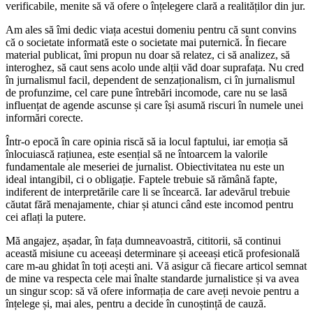
verificabile, menite să vă ofere o înțelegere clară a realităților din jur.
Am ales să îmi dedic viața acestui domeniu pentru că sunt convins
că o societate informată este o societate mai puternică. În fiecare
material publicat, îmi propun nu doar să relatez, ci să analizez, să
interoghez, să caut sens acolo unde alții văd doar suprafața. Nu cred
în jurnalismul facil, dependent de senzaționalism, ci în jurnalismul
de profunzime, cel care pune întrebări incomode, care nu se lasă
influențat de agende ascunse și care își asumă riscuri în numele unei
informări corecte.
Într-o epocă în care opinia riscă să ia locul faptului, iar emoția să
înlocuiască rațiunea, este esențial să ne întoarcem la valorile
fundamentale ale meseriei de jurnalist. Obiectivitatea nu este un
ideal intangibil, ci o obligație. Faptele trebuie să rămână fapte,
indiferent de interpretările care li se încearcă. Iar adevărul trebuie
căutat fără menajamente, chiar și atunci când este incomod pentru
cei aflați la putere.
Mă angajez, așadar, în fața dumneavoastră, cititorii, să continui
această misiune cu aceeași determinare și aceeași etică profesională
care m-au ghidat în toți acești ani. Vă asigur că fiecare articol semnat
de mine va respecta cele mai înalte standarde jurnalistice și va avea
un singur scop: să vă ofere informația de care aveți nevoie pentru a
înțelege și, mai ales, pentru a decide în cunoștință de cauză.