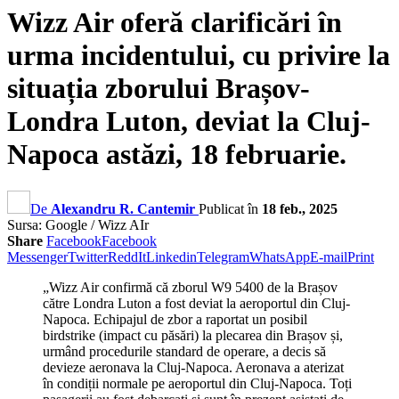
Wizz Air oferă clarificări în
urma incidentului, cu privire la
situația zborului Brașov-
Londra Luton, deviat la Cluj-
Napoca astăzi, 18 februarie.
De
Alexandru R. Cantemir
Publicat în
18 feb., 2025
Sursa: Google / Wizz AIr
Share
Facebook
Facebook
Messenger
Twitter
ReddIt
Linkedin
Telegram
WhatsApp
E-mail
Print
„Wizz Air confirmă că zborul W9 5400 de la Brașov
către Londra Luton a fost deviat la aeroportul din Cluj-
Napoca. Echipajul de zbor a raportat un posibil
birdstrike (impact cu păsări) la plecarea din Brașov și,
urmând procedurile standard de operare, a decis să
devieze aeronava la Cluj-Napoca. Aeronava a aterizat
în condiții normale pe aeroportul din Cluj-Napoca. Toți