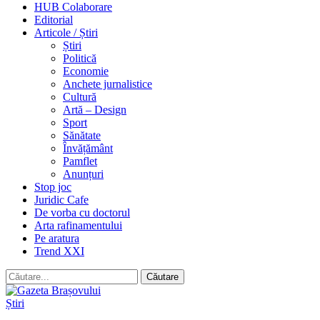
HUB Colaborare
Editorial
Articole / Știri
Știri
Politică
Economie
Anchete jurnalistice
Cultură
Artă – Design
Sport
Sănătate
Învățământ
Pamflet
Anunțuri
Stop joc
Juridic Cafe
De vorba cu doctorul
Arta rafinamentului
Pe aratura
Trend XXI
Știri