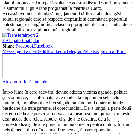
planul propus de Trump. Rezultatele acestor discuții vor fi prezentate
la summitul Ligii Arabe programat în martie la Cairo.
Această evoluție subliniază angajamentul țărilor arabe de a găsi
soluții regionale care să respecte drepturile și demnitatea poporului
palestinian, respingând în același timp propunerile care ar putea duce
la destabilizarea suplimentară a regiunii.
EAU
palestina
Qatar
Share
Facebook
Facebook
Messenger
Twitter
ReddIt
Linkedin
Telegram
WhatsApp
E-mail
Print
Alexandru R. Cantemir
Într-o lume în care adevărul devine adesea victima agendei politice
și economice, iar informația este modelată după interesele celor
puternici, jurnalismul de investigație rămâne unul dintre ultimele
bastioane ale transparenței și corectitudinii. De-a lungul a peste două
decenii dedicate presei, am învățat că misiunea unui jurnalist nu este
doar aceea de a relata faptele, ci și de a le descifra, de a le
contextualiza și de a le pune în lumina corectă pentru cititori. Într-un
peisaj media din ce în ce mai fragmentat, în care zgomotul