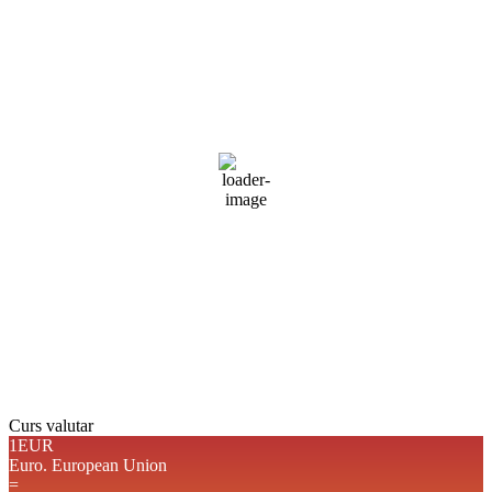
Braşov, RO
06:10,
aug. 10, 2026
13
°C
cer senin
94 %
1019 mb
3 mph
Rafală vânturi:
4 mph
Nori:
0%
Vizibilitate:
10 km
Răsărit de soare:
05:12
Apus:
19:35
Detaliat
Ultima actualizare: 06:06
Weather from OpenWeatherMap
Curs valutar
1EUR
Euro.
European Union
=