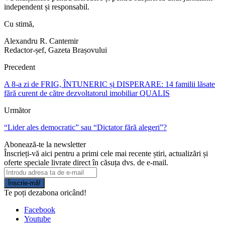
independent și responsabil.
Cu stimă,
Alexandru R. Cantemir
Redactor-șef, Gazeta Brașovului
Precedent
A 8-a zi de FRIG, ÎNTUNERIC și DISPERARE: 14 familii lăsate
fără curent de către dezvoltatorul imobiliar QUALIS
Următor
“Lider ales democratic” sau “Dictator fără alegeri”?
Abonează-te la newsletter
Înscrieți-vă aici pentru a primi cele mai recente știri, actualizări și
oferte speciale livrate direct în căsuța dvs. de e-mail.
Înscrie-mă!
Te poți dezabona oricând!
Facebook
Youtube