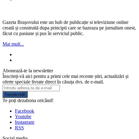
Gazeta Brașovului este un hub de publicație si televiziune online
creată și construită dupa principii care se bazeaza pe jurnalism onest,
făcut cu pasiune și pus în serviciul public.
Mai mult...
Abonează-te la newsletter
Înscrieți-vă aici pentru a primi cele mai recente știri, actualizări și
oferte speciale livrate direct în căsuța dvs. de e-mail.
Înscrie-mă!
Te poți dezabona oricând!
Facebook
Youtube
Instagram
RSS
Social media