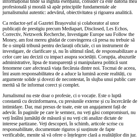
informațional tinde să înghită esențialul, consider că este datoria mea
profesională și morală să apăr principiile fundamentale ale
jurnalismului autentic: adevărul, obiectivitatea și rigoarea analitică.
Ca redactor-șef al Gazetei Brașovului și colaborator al unor
publicații de prestigiu precum Mediapart, Disclosed, Les Echos,
Correctiv, Netzwerk Recherche, Investigate Europe sau Follow the
Money, am fost mereu ghidat de convingerea că presa nu trebuie să
fie o simplă tribună pentru declarații oficiale, ci un instrument de
investigare, de clarificare și, nu în ultimul rând, de responsabilizare a
celor care iau decizii cu impact asupra societății. Corupția, abuzurile
administrative, lipsa de transparență și manipularea politică sunt
fenomene care afectează viața fiecăruia dintre noi. Tocmai de aceea,
îmi asum responsabilitatea de a aduce la lumină aceste realități, cu
argumente solide și dovezi de necontestat, în slujba unui public care
merită să fie informat corect și complet.
Jurnalismul nu este doar o profesie, ci o vocație. Este o luptă
constantă cu dezinformarea, cu presiunile externe și cu încercările de
intimidare. Dar, mai presus de toate, este un angajament față de
adevăr. În paginile pe care le semnez, nu veți găsi compromisuri, nu
veți întâlni jumătăți de măsură și nu veți citi analize dictate de
interese partizane. Veți descoperi, în schimb, articole scrise cu
responsabilitate, documentate riguros și susținute de fapte
verificabile, menite să vă ofere o înțelegere clară a realităților din jur.