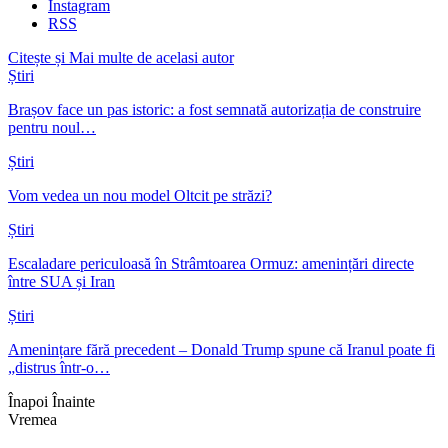
Instagram
RSS
Citește și
Mai multe de acelasi autor
Știri
Brașov face un pas istoric: a fost semnată autorizația de construire
pentru noul…
Știri
Vom vedea un nou model Oltcit pe străzi?
Știri
Escaladare periculoasă în Strâmtoarea Ormuz: amenințări directe
între SUA și Iran
Știri
Amenințare fără precedent – Donald Trump spune că Iranul poate fi
„distrus într-o…
Înapoi
Înainte
Vremea