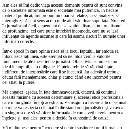
Am ales să îmi dedic viața acestui domeniu pentru că sunt convins
că o societate informată este o societate mai puternică. În fiecare
material publicat, îmi propun nu doar să relatez, ci să analizez, să
interoghez, să caut sens acolo unde alții văd doar suprafața. Nu cred
în jurnalismul facil, dependent de senzaționalism, ci în jurnalismul
de profunzime, cel care pune întrebări incomode, care nu se lasă
influențat de agende ascunse și care își asumă riscuri în numele unei
informări corecte.
Într-o epocă în care opinia riscă să ia locul faptului, iar emoția să
înlocuiască rațiunea, este esențial să ne întoarcem la valorile
fundamentale ale meseriei de jurnalist. Obiectivitatea nu este un
ideal intangibil, ci o obligație. Faptele trebuie să rămână fapte,
indiferent de interpretările care li se încearcă. Iar adevărul trebuie
căutat fără menajamente, chiar și atunci când este incomod pentru
cei aflați la putere.
Mă angajez, așadar, în fața dumneavoastră, cititorii, să continui
această misiune cu aceeași determinare și aceeași etică profesională
care m-au ghidat în toți acești ani. Vă asigur că fiecare articol semnat
de mine va respecta cele mai înalte standarde jurnalistice și va avea
un singur scop: să vă ofere informația de care aveți nevoie pentru a
înțelege și, mai ales, pentru a decide în cunoștință de cauză.
Vă mulțumesc pentru încredere și pentru susținerea unui jurnalism