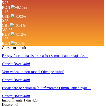
5,25
RON
+0,15
%
1,16
USD
–0,03
%
0,86
GBP
–0,01
%
363,35
HUF
–0,12
%
1,96
BGN
0,00
%
Citește mai mult
Brașov face un pas istoric: a fost semnată autorizația de…
Gazeta Brasovului
Vom vedea un nou model Oltcit pe străzi?
Gazeta Brasovului
Escaladare periculoasă în Strâmtoarea Ormuz: amenințări…
Gazeta Brasovului
Înapoi
Înainte
1 din 423
Despre noi