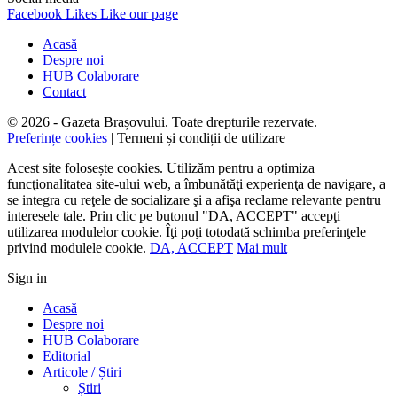
Facebook
Likes
Like our page
Acasă
Despre noi
HUB Colaborare
Contact
© 2026 - Gazeta Brașovului. Toate drepturile rezervate.
Preferințe cookies
| Termeni și condiții de utilizare
Acest site folosește cookies. Utilizăm pentru a optimiza
funcţionalitatea site-ului web, a îmbunătăţi experienţa de navigare, a
se integra cu reţele de socializare şi a afişa reclame relevante pentru
interesele tale. Prin clic pe butonul "DA, ACCEPT" accepţi
utilizarea modulelor cookie. Îţi poţi totodată schimba preferinţele
privind modulele cookie.
DA, ACCEPT
Mai mult
Sign in
Acasă
Despre noi
HUB Colaborare
Editorial
Articole / Știri
Știri