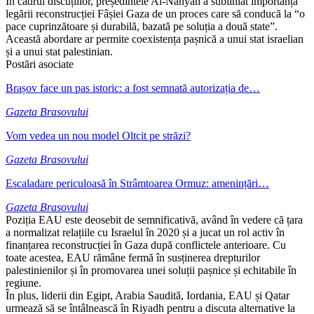
În cadrul discuțiilor, președintele Al-Nahyan a subliniat importanța
legării reconstrucției Fâșiei Gaza de un proces care să conducă la “o
pace cuprinzătoare și durabilă, bazată pe soluția a două state”.
Această abordare ar permite coexistența pașnică a unui stat israelian
și a unui stat palestinian.
Postări asociate
Brașov face un pas istoric: a fost semnată autorizația de…
Gazeta Brasovului
Vom vedea un nou model Oltcit pe străzi?
Gazeta Brasovului
Escaladare periculoasă în Strâmtoarea Ormuz: amenințări…
Gazeta Brasovului
Poziția EAU este deosebit de semnificativă, având în vedere că țara
a normalizat relațiile cu Israelul în 2020 și a jucat un rol activ în
finanțarea reconstrucției în Gaza după conflictele anterioare. Cu
toate acestea, EAU rămâne fermă în susținerea drepturilor
palestinienilor și în promovarea unei soluții pașnice și echitabile în
regiune.
În plus, liderii din Egipt, Arabia Saudită, Iordania, EAU și Qatar
urmează să se întâlnească în Riyadh pentru a discuta alternative la