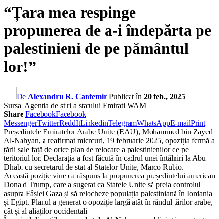
“Țara mea respinge
propunerea de a-i îndepărta pe
palestinieni de pe pământul
lor!”
De
Alexandru R. Cantemir
Publicat în
20 feb., 2025
Sursa: Agentia de știri a statului Emirati WAM
Share
Facebook
Facebook
Messenger
Twitter
ReddIt
Linkedin
Telegram
WhatsApp
E-mail
Print
Președintele Emiratelor Arabe Unite (EAU), Mohammed bin Zayed
Al-Nahyan, a reafirmat miercuri, 19 februarie 2025, opoziția fermă a
țării sale față de orice plan de relocare a palestinienilor de pe
teritoriul lor. Declarația a fost făcută în cadrul unei întâlniri la Abu
Dhabi cu secretarul de stat al Statelor Unite, Marco Rubio.
Această poziție vine ca răspuns la propunerea președintelui american
Donald Trump, care a sugerat ca Statele Unite să preia controlul
asupra Fâșiei Gaza și să relocheze populația palestiniană în Iordania
și Egipt. Planul a generat o opoziție largă atât în rândul țărilor arabe,
cât și al aliaților occidentali.