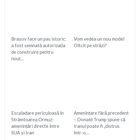
Brașov face un pas istoric:
Vom vedea un nou model
a fost semnată autorizația
Oltcit pe străzi?
de construire pentru
noul…
Escaladare periculoasă în
Amenințare fără precedent
Strâmtoarea Ormuz:
– Donald Trump spune că
amenințări directe între
Iranul poate fi „distrus
SUA și Iran
într-o…