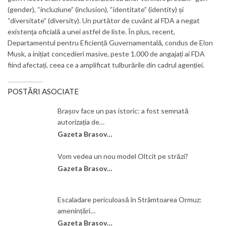
(gender), “incluziune” (inclusion), “identitate” (identity) și
“diversitate” (diversity). Un purtător de cuvânt al FDA a negat
existența oficială a unei astfel de liste. În plus, recent,
Departamentul pentru Eficiență Guvernamentală, condus de Elon
Musk, a inițiat concedieri masive, peste 1.000 de angajați ai FDA
fiind afectați, ceea ce a amplificat tulburările din cadrul agenției.
POSTĂRI ASOCIATE
Brașov face un pas istoric: a fost semnată
autorizația de…
Gazeta Brasovului
Vom vedea un nou model Oltcit pe străzi?
Gazeta Brasovului
Escaladare periculoasă în Strâmtoarea Ormuz:
amenințări…
Gazeta Brasovului