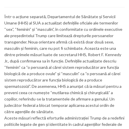
Într-o acțiune separată, Departamentul de Sănătate și Servicii
Umane (HHS) al SUA a actualizat definițiile oficiale ale termenilor
“sex”, “feminin” și “masculin”, în conformitate cu ordinele executive
ale președintelui Trump care limitează drepturile persoanelor
transgender. Noua orientare afirmă că există doar două sexe,
masculin și feminin, care nu pot fi schimbate. Aceasta este una
dintre primele măsuri luate de secretarul HHS, Robert F. Kennedy
Jr., după confirmarea sa în funcție. Definițiile actualizate descriu
“feminin” ca “o persoană al cărei sistem reproducător are funcția
biologică de a produce ovule” și “masculin” ca “o persoană al cărei
sistem reproducător are funcția biologică de a produce
spermatozoizi”. De asemenea, HHS a anunțat că ia măsuri pentru a
preveni ceea ce numește “mutilarea chimică și chirurgicală” a
copiilor, referindu-se la tratamentele de afirmare a genului. Un
judecător federal a blocat temporar aplicarea acestui ordin de
către agențiile de sănătate.
Aceste măsuri reflectă eforturile administrației Trump de a redefini
politicile legate de gen și identitate în cadrul agențiilor federale de