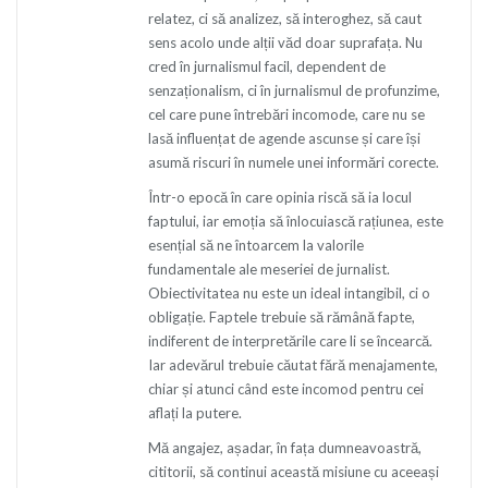
relatez, ci să analizez, să interoghez, să caut
sens acolo unde alții văd doar suprafața. Nu
cred în jurnalismul facil, dependent de
senzaționalism, ci în jurnalismul de profunzime,
cel care pune întrebări incomode, care nu se
lasă influențat de agende ascunse și care își
asumă riscuri în numele unei informări corecte.
Într-o epocă în care opinia riscă să ia locul
faptului, iar emoția să înlocuiască rațiunea, este
esențial să ne întoarcem la valorile
fundamentale ale meseriei de jurnalist.
Obiectivitatea nu este un ideal intangibil, ci o
obligație. Faptele trebuie să rămână fapte,
indiferent de interpretările care li se încearcă.
Iar adevărul trebuie căutat fără menajamente,
chiar și atunci când este incomod pentru cei
aflați la putere.
Mă angajez, așadar, în fața dumneavoastră,
cititorii, să continui această misiune cu aceeași