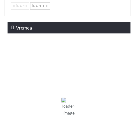
ÎNAPOI
ÎNAINTE
Vremea
Braşov, RO
10:10,
aug. 9, 2026
22
°C
cer senin
52 %
1018 mb
8 mph
Rafală vânturi:
11 mph
Nori:
8%
Vizibilitate:
10 km