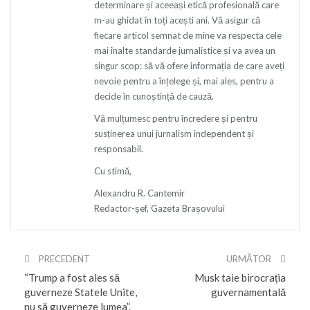
determinare și aceeași etică profesională care
m-au ghidat în toți acești ani. Vă asigur că
fiecare articol semnat de mine va respecta cele
mai înalte standarde jurnalistice și va avea un
singur scop: să vă ofere informația de care aveți
nevoie pentru a înțelege și, mai ales, pentru a
decide în cunoștință de cauză.
Vă mulțumesc pentru încredere și pentru
susținerea unui jurnalism independent și
responsabil.
Cu stimă,
Alexandru R. Cantemir
Redactor-șef, Gazeta Brașovului
PRECEDENT
URMĂTOR
“Trump a fost ales să
Musk taie birocrația
guverneze Statele Unite,
guvernamentală
nu să guverneze lumea”.