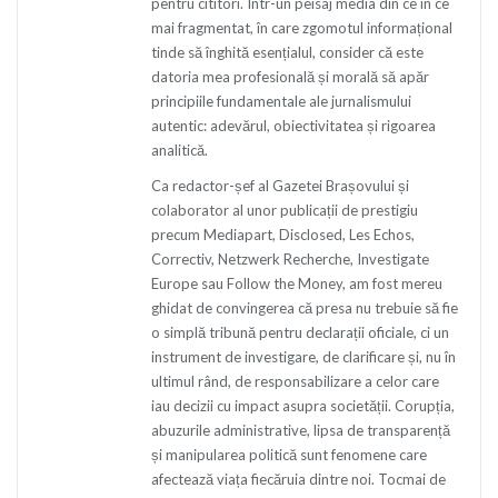
pentru cititori. Într-un peisaj media din ce în ce
mai fragmentat, în care zgomotul informațional
tinde să înghită esențialul, consider că este
datoria mea profesională și morală să apăr
principiile fundamentale ale jurnalismului
autentic: adevărul, obiectivitatea și rigoarea
analitică.
Ca redactor-șef al Gazetei Brașovului și
colaborator al unor publicații de prestigiu
precum Mediapart, Disclosed, Les Echos,
Correctiv, Netzwerk Recherche, Investigate
Europe sau Follow the Money, am fost mereu
ghidat de convingerea că presa nu trebuie să fie
o simplă tribună pentru declarații oficiale, ci un
instrument de investigare, de clarificare și, nu în
ultimul rând, de responsabilizare a celor care
iau decizii cu impact asupra societății. Corupția,
abuzurile administrative, lipsa de transparență
și manipularea politică sunt fenomene care
afectează viața fiecăruia dintre noi. Tocmai de