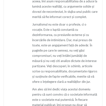
aceea, îmi asum responsabilitatea de a aduce la
lumină aceste realități, cu argumente solide și
dovezi de necontestat, în slujba unui public care
merită să fie informat corect și complet.
Jurnalismul nu este doar o profesie, ci o
vocație. Este o luptă constantă cu
dezinformarea, cu presiunile externe și cu
încercările de intimidare. Dar, mai presus de
toate, este un angajament față de adevăr. În
paginile pe care le semnez, nu veți găsi
compromisuri, nu veți întâlni jumătăți de
măsură și nu veți citi analize dictate de interese
partizane. Veți descoperi, în schimb, articole
scrise cu responsabilitate, documentate riguros
și susținute de fapte verificabile, menite să vă
ofere o înțelegere clară a realităților din jur.
Am ales să îmi dedic viața acestui domeniu
pentru că sunt convins că o societate informată
este o societate mai puternică. În fiecare
material publicat, îmi propun nu doar să