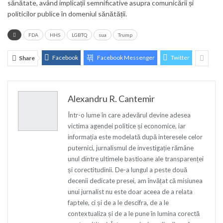
sănătate, având implicații semnificative asupra comunicării și
politicilor publice în domeniul sănătății.
FDA
HHS
LGBTQ
sua
Trump
Facebook
Facebook Messenger
Twitter
Share
Alexandru R. Cantemir
Într-o lume în care adevărul devine adesea
victima agendei politice și economice, iar
informația este modelată după interesele celor
puternici, jurnalismul de investigație rămâne
unul dintre ultimele bastioane ale transparenței
și corectitudinii. De-a lungul a peste două
decenii dedicate presei, am învățat că misiunea
unui jurnalist nu este doar aceea de a relata
faptele, ci și de a le descifra, de a le
contextualiza și de a le pune în lumina corectă