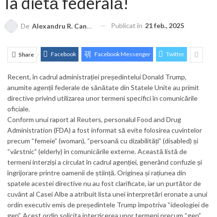
la dietă federală!
Publicat în
21 feb., 2025
De
Alexandru R. Cantemir
Facebook
Facebook Messenger
Twitter
Share
Recent, în cadrul administrației președintelui Donald Trump,
anumite agenții federale de sănătate din Statele Unite au primit
directive privind utilizarea unor termeni specifici în comunicările
oficiale.
Conform unui raport al Reuters, personalul Food and Drug
Administration (FDA) a fost informat să evite folosirea cuvintelor
precum “femeie” (woman), “persoană cu dizabilități” (disabled) și
“vârstnic” (elderly) în comunicările externe. Această listă de
termeni interziși a circulat în cadrul agenției, generând confuzie și
îngrijorare printre oamenii de știință. Originea și rațiunea din
spatele acestei directive nu au fost clarificate, iar un purtător de
cuvânt al Casei Albe a atribuit lista unei interpretări eronate a unui
ordin executiv emis de președintele Trump împotriva “ideologiei de
gen”. Acest ordin solicita interzicerea unor termeni precum “gen”