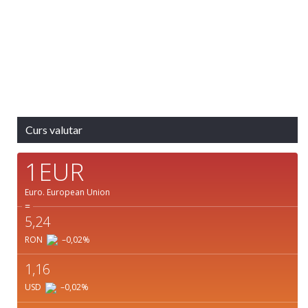
Răsărit de soare:
05:11
Apus:
19:37
Detaliat
Ultima actualizare: 10:06
Weather from OpenWeatherMap
Curs valutar
1EUR
Euro.
European Union
=
5,24
RON
–0,02
%
1,16
USD
–0,02
%