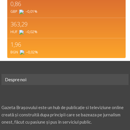
0,86
GBP
–0,01
%
363,29
HUF
–0,02
%
1,96
BGN
–0,02
%
Despre noi
Gazeta Brașovului este un hub de publicație si televiziune online
creată și construită dupa principii care se bazeaza pe jurnalism
onest, făcut cu pasiune și pus în serviciul public.