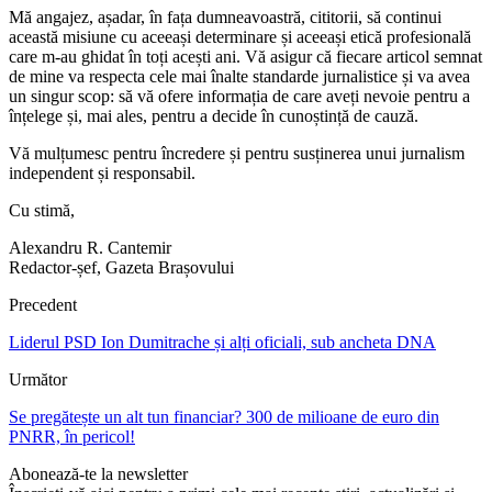
Mă angajez, așadar, în fața dumneavoastră, cititorii, să continui
această misiune cu aceeași determinare și aceeași etică profesională
care m-au ghidat în toți acești ani. Vă asigur că fiecare articol semnat
de mine va respecta cele mai înalte standarde jurnalistice și va avea
un singur scop: să vă ofere informația de care aveți nevoie pentru a
înțelege și, mai ales, pentru a decide în cunoștință de cauză.
Vă mulțumesc pentru încredere și pentru susținerea unui jurnalism
independent și responsabil.
Cu stimă,
Alexandru R. Cantemir
Redactor-șef, Gazeta Brașovului
Precedent
Liderul PSD Ion Dumitrache și alți oficiali, sub ancheta DNA
Următor
Se pregătește un alt tun financiar? 300 de milioane de euro din
PNRR, în pericol!
Abonează-te la newsletter