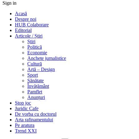
Sign in
Acasă
Despre noi
HUB Colaborare
Editorial
Articole / Știri
Știri
Politică
Economie
Anchete jurnalistice
Cultură
Artă – Design
Sport
Sănătate
Învățământ
Pamflet
Anunțuri
Stop joc
Juridic Cafe
De vorba cu doctorul
Arta rafinamentului
Pe aratura
Trend XXI