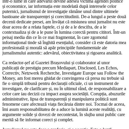
Într-o lume în care adevărul devine adesea victima agendei politice
și economice, iar informația este modelată după interesele celor
puternici, jurnalismul de investigație rămâne unul dintre ultimele
bastioane ale transparenței și corectitudinii. De-a lungul a peste două
decenii dedicate presei, am învățat că misiunea unui jurnalist nu este
doar aceea de a relata faptele, ci și de a le descifra, de a le
contextualiza și de a le pune în lumina corectă pentru cititori. Într-un
peisaj media din ce în ce mai fragmentat, în care zgomotul
informațional tinde să înghită esențialul, consider că este datoria mea
profesională și morală să apăr principiile fundamentale ale
jurnalismului autentic: adevărul, obiectivitatea și rigoarea analitică.
Ca redactor-șef al Gazetei Brașovului și colaborator al unor
publicații de prestigiu precum Mediapart, Disclosed, Les Echos,
Correctiv, Netzwerk Recherche, Investigate Europe sau Follow the
Money, am fost mereu ghidat de convingerea că presa nu trebuie să
fie o simplă tribună pentru declarații oficiale, ci un instrument de
investigare, de clarificare și, nu în ultimul rând, de responsabilizare a
celor care iau decizii cu impact asupra societății. Corupția, abuzurile
administrative, lipsa de transparență și manipularea politică sunt
fenomene care afectează viața fiecăruia dintre noi. Tocmai de aceea,
îmi asum responsabilitatea de a aduce la lumină aceste realități, cu
argumente solide și dovezi de necontestat, în slujba unui public care
merită să fie informat corect și complet.