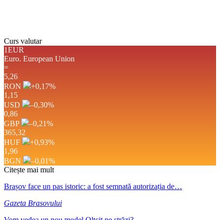
Ultima actualizare: 00:22
Weather from OpenWeatherMap
Curs valutar
1EUR
Euro.
European Union
=
5,26
RON
+0,17
%
1,15
USD
–0,30
%
0,86
GBP
–0,21
%
365,32
HUF
+0,93
%
1,96
BGN
–0,01
%
Citește mai mult
Brașov face un pas istoric: a fost semnată autorizația de…
Gazeta Brasovului
Vom vedea un nou model Oltcit pe străzi?