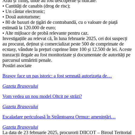
Arad și Timiș, unde au fost descoperite și ridicate:
• Cantități de canabis (drog de risc);
• Un cântar electronic;
• Două autoturisme;
• 80 de baxuri de țigări de contrabandă, cu o valoare de piață
estimată la 120.000 de euro;
• Alte mijloace de probă relevante pentru caz.
Investigațiile au relevat că, în luna februarie 2025, cei doi suspecți
au procurat, deținut și comercializat peste 500 de comprimate de
ecstasy, vândute la prețuri cuprinse între 100 și 12.500 de lei. Aceste
tranzacții ilegale au fost monitorizate și documentate de autorități pe
parcursul urmăririi penale.
Postări asociate
Brașov face un pas istoric: a fost semnată autorizația de…
Gazeta Brasovului
Vom vedea un nou model Oltcit pe străzi?
Gazeta Brasovului
Escaladare periculoasă în Strâmtoarea Ormuz: amenințări…
Gazeta Brasovului
La data de 23 februarie 2025, procurorii DIICOT – Biroul Teritorial