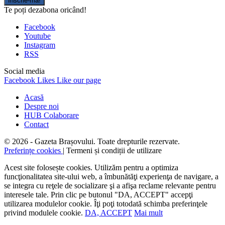
Înscrie-mă!
Te poți dezabona oricând!
Facebook
Youtube
Instagram
RSS
Social media
Facebook
Likes
Like our page
Acasă
Despre noi
HUB Colaborare
Contact
© 2026 - Gazeta Brașovului. Toate drepturile rezervate.
Preferințe cookies
| Termeni și condiții de utilizare
Acest site folosește cookies. Utilizăm pentru a optimiza
funcţionalitatea site-ului web, a îmbunătăţi experienţa de navigare, a
se integra cu reţele de socializare şi a afişa reclame relevante pentru
interesele tale. Prin clic pe butonul "DA, ACCEPT" accepţi
utilizarea modulelor cookie. Îţi poţi totodată schimba preferinţele
privind modulele cookie.
DA, ACCEPT
Mai mult