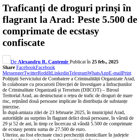
Traficanți de droguri prinși în
flagrant la Arad: Peste 5.500 de
comprimate de ecstasy
confiscate
De
Alexandru R. Cantemir
Publicat în
25 feb., 2025
Share
Facebook
Facebook
Messenger
Twitter
ReddIt
Linkedin
Telegram
WhatsApp
E-mail
Print
Polițiștii Serviciului de Combatere a Criminalității Organizate Arad,
în colaborare cu procurorii Direcției de Investigare a Infracțiunilor
de Criminalitate Organizată și Terorism (DIICOT) – Biroul
Teritorial Arad, au destructurat o rețea de trafic de droguri de mare
risc, reținând două persoane implicate în distribuția de substanțe
interzise.
În după-amiaza zilei de 23 februarie 2025, în municipiul Arad,
autoritățile au surprins în flagrant delict două persoane, în vârstă de
29 și 52 de ani, în timp ce încercau să vândă 5.500 de comprimate
de ecstasy pentru suma de 27.500 de euro.
Ulterior, au fost efectuate cinci percheziții domiciliare în județele