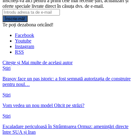
Înscrieți-vă aici pentru a primi cele mai recente știri, actualizări și
oferte speciale livrate direct în căsuța dvs. de e-mail.
Înscrie-mă!
Te poți dezabona oricând!
Facebook
Youtube
Instagram
RSS
Citește și
Mai multe de acelasi autor
Știri
Brașov face un pas istoric: a fost semnată autorizația de construire
pentru noul…
Știri
Vom vedea un nou model Oltcit pe străzi?
Știri
Escaladare periculoasă în Strâmtoarea Ormuz: amenințări directe
între SUA și Iran