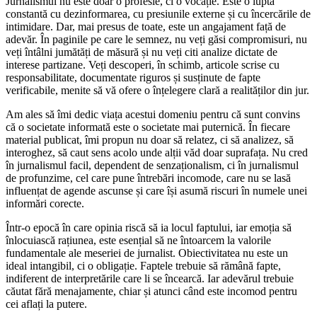
Jurnalismul nu este doar o profesie, ci o vocație. Este o luptă
constantă cu dezinformarea, cu presiunile externe și cu încercările de
intimidare. Dar, mai presus de toate, este un angajament față de
adevăr. În paginile pe care le semnez, nu veți găsi compromisuri, nu
veți întâlni jumătăți de măsură și nu veți citi analize dictate de
interese partizane. Veți descoperi, în schimb, articole scrise cu
responsabilitate, documentate riguros și susținute de fapte
verificabile, menite să vă ofere o înțelegere clară a realităților din jur.
Am ales să îmi dedic viața acestui domeniu pentru că sunt convins
că o societate informată este o societate mai puternică. În fiecare
material publicat, îmi propun nu doar să relatez, ci să analizez, să
interoghez, să caut sens acolo unde alții văd doar suprafața. Nu cred
în jurnalismul facil, dependent de senzaționalism, ci în jurnalismul
de profunzime, cel care pune întrebări incomode, care nu se lasă
influențat de agende ascunse și care își asumă riscuri în numele unei
informări corecte.
Într-o epocă în care opinia riscă să ia locul faptului, iar emoția să
înlocuiască rațiunea, este esențial să ne întoarcem la valorile
fundamentale ale meseriei de jurnalist. Obiectivitatea nu este un
ideal intangibil, ci o obligație. Faptele trebuie să rămână fapte,
indiferent de interpretările care li se încearcă. Iar adevărul trebuie
căutat fără menajamente, chiar și atunci când este incomod pentru
cei aflați la putere.