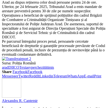
Arad au dispus reținerea celor două persoane pentru 24 de ore.
Ulterior, pe 24 februarie 2025, Tribunalul Arad a emis mandate de
arestare preventivă pentru 30 de zile pe numele suspecților.
Operațiunea a beneficiat de sprijinul polițiștilor din cadrul Brigăzii
de Combatere a Criminalității Organizate Timișoara și al
Inspectoratului de Poliție Județean Arad. De asemenea, suportul de
specialitate a fost asigurat de Direcția Operațiuni Speciale din Poliția
Română și de Serviciul Tehnic și de Criminalistică din cadrul
DIICOT.
Pe parcursul întregului proces penal, persoanele cercetate
beneficiază de drepturile și garanțiile procesuale prevăzute de Codul
de procedură penală, inclusiv de prezumția de nevinovăție până la o
eventuală condamnare definitivă.
Sursa: Poliția Română
arad
DIICOT
extasy
perchezitii
timis
Share
Facebook
Facebook
Messenger
Twitter
ReddIt
Linkedin
Telegram
WhatsApp
E-mail
Print
Alexandru R. Cantemir