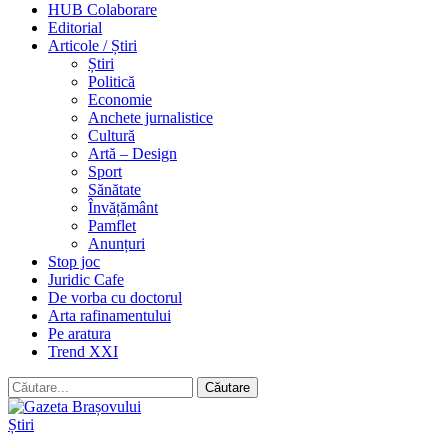
HUB Colaborare
Editorial
Articole / Știri
Știri
Politică
Economie
Anchete jurnalistice
Cultură
Artă – Design
Sport
Sănătate
Învățământ
Pamflet
Anunțuri
Stop joc
Juridic Cafe
De vorba cu doctorul
Arta rafinamentului
Pe aratura
Trend XXI
Știri