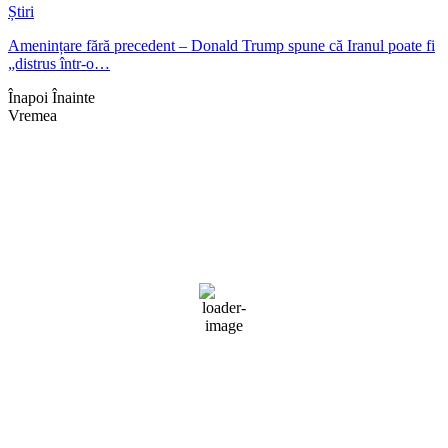
Știri
Amenințare fără precedent – Donald Trump spune că Iranul poate fi
„distrus într-o…
Înapoi
Înainte
Vremea
Braşov, RO
00:27,
aug. 7, 2026
17
°C
cer fragmentat
88 %
1016 mb
2 mph
Rafală vânturi:
2 mph
Nori:
56%
Vizibilitate:
10 km
Răsărit de soare:
05:08
Apus:
19:40
Detaliat