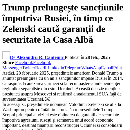
Trump prelungește sancțiunile
împotriva Rusiei, în timp ce
Zelenski caută garanții de
securitate la Casa Albă
De
Alexandru R. Cantemir
Publicat în
28 feb., 2025
Share
Facebook
Facebook
Messenger
Twitter
ReddIt
Linkedin
Telegram
WhatsApp
E-mail
Print
Astăzi, 28 februarie 2025, președintele american Donald Trump a
anunțat prelungirea cu un an a sancțiunilor impuse Rusiei în 2014,
ca răspuns la anexarea Crimeei și la recunoașterea independenței
regiunilor separatiste din estul Ucrainei. Această decizie menține
presiunea asupra Moscovei și reafirmă angajamentul SUA față de
suveranitatea Ucrainei. ￼
În aceeași zi, președintele ucrainean Volodimir Zelenski se află la
Washington pentru o întâlnire crucială cu președintele Trump.
Scopul principal al vizitei este obținerea de garanții de securitate
împotriva agresiunii rusești și semnarea unui acord economic
important, destinat finanțării reconstrucției Ucrainei și consolidării