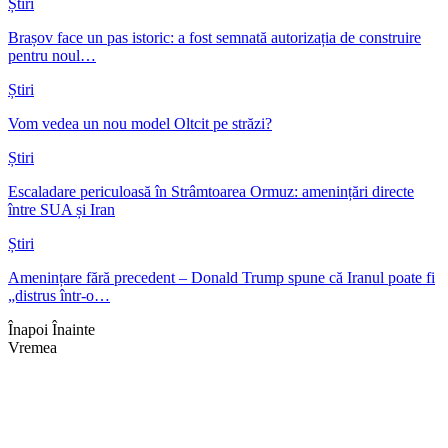
Știri
Brașov face un pas istoric: a fost semnată autorizația de construire
pentru noul…
Știri
Vom vedea un nou model Oltcit pe străzi?
Știri
Escaladare periculoasă în Strâmtoarea Ormuz: amenințări directe
între SUA și Iran
Știri
Amenințare fără precedent – Donald Trump spune că Iranul poate fi
„distrus într-o…
Înapoi
Înainte
Vremea
Braşov, RO
20:51,
aug. 6, 2026
19
°C