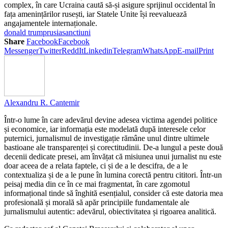
complex, în care Ucraina caută să-și asigure sprijinul occidental în
fața amenințărilor rusești, iar Statele Unite își reevaluează
angajamentele internaționale.
donald trump
rusia
sanctiuni
Share
Facebook
Facebook
Messenger
Twitter
ReddIt
Linkedin
Telegram
WhatsApp
E-mail
Print
Alexandru R. Cantemir
Într-o lume în care adevărul devine adesea victima agendei politice
și economice, iar informația este modelată după interesele celor
puternici, jurnalismul de investigație rămâne unul dintre ultimele
bastioane ale transparenței și corectitudinii. De-a lungul a peste două
decenii dedicate presei, am învățat că misiunea unui jurnalist nu este
doar aceea de a relata faptele, ci și de a le descifra, de a le
contextualiza și de a le pune în lumina corectă pentru cititori. Într-un
peisaj media din ce în ce mai fragmentat, în care zgomotul
informațional tinde să înghită esențialul, consider că este datoria mea
profesională și morală să apăr principiile fundamentale ale
jurnalismului autentic: adevărul, obiectivitatea și rigoarea analitică.