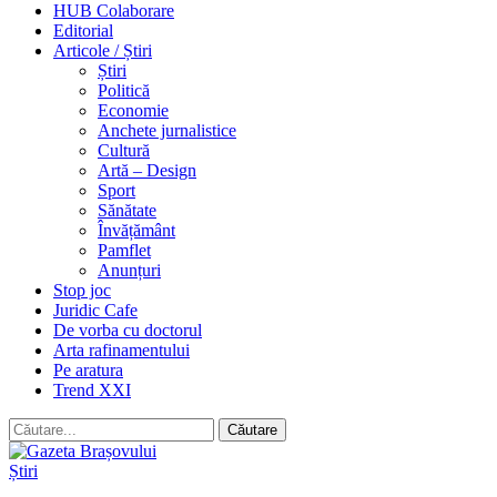
HUB Colaborare
Editorial
Articole / Știri
Știri
Politică
Economie
Anchete jurnalistice
Cultură
Artă – Design
Sport
Sănătate
Învățământ
Pamflet
Anunțuri
Stop joc
Juridic Cafe
De vorba cu doctorul
Arta rafinamentului
Pe aratura
Trend XXI
Știri