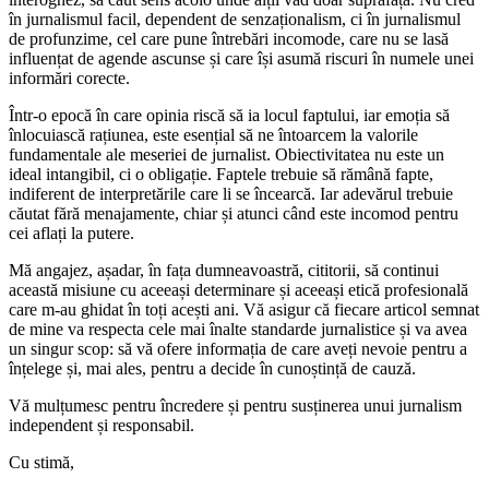
în jurnalismul facil, dependent de senzaționalism, ci în jurnalismul
de profunzime, cel care pune întrebări incomode, care nu se lasă
influențat de agende ascunse și care își asumă riscuri în numele unei
informări corecte.
Într-o epocă în care opinia riscă să ia locul faptului, iar emoția să
înlocuiască rațiunea, este esențial să ne întoarcem la valorile
fundamentale ale meseriei de jurnalist. Obiectivitatea nu este un
ideal intangibil, ci o obligație. Faptele trebuie să rămână fapte,
indiferent de interpretările care li se încearcă. Iar adevărul trebuie
căutat fără menajamente, chiar și atunci când este incomod pentru
cei aflați la putere.
Mă angajez, așadar, în fața dumneavoastră, cititorii, să continui
această misiune cu aceeași determinare și aceeași etică profesională
care m-au ghidat în toți acești ani. Vă asigur că fiecare articol semnat
de mine va respecta cele mai înalte standarde jurnalistice și va avea
un singur scop: să vă ofere informația de care aveți nevoie pentru a
înțelege și, mai ales, pentru a decide în cunoștință de cauză.
Vă mulțumesc pentru încredere și pentru susținerea unui jurnalism
independent și responsabil.
Cu stimă,