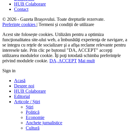
HUB Colaborare
Contact
© 2026 - Gazeta Brașovului. Toate drepturile rezervate.
Preferințe cookies
| Termeni și condiții de utilizare
Acest site folosește cookies. Utilizăm pentru a optimiza
funcţionalitatea site-ului web, a îmbunătăţi experienţa de navigare, a
se integra cu reţele de socializare şi a afişa reclame relevante pentru
interesele tale. Prin clic pe butonul "DA, ACCEPT" accepţi
utilizarea modulelor cookie. Îţi poţi totodată schimba preferinţele
privind modulele cookie.
DA, ACCEPT
Mai mult
Sign in
Acasă
Despre noi
HUB Colaborare
Editorial
Articole / Știri
Știri
Politică
Economie
Anchete jurnalistice
Cultură