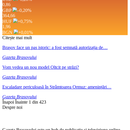
0,86
GBP
–0,20
%
364,66
HUF
+0,75
%
1,96
BGN
+0,01
%
Citește mai mult
Brașov face un pas istoric: a fost semnată autorizația de…
Gazeta Brasovului
Vom vedea un nou model Oltcit pe străzi?
Gazeta Brasovului
Escaladare periculoasă în Strâmtoarea Ormuz: amenințări…
Gazeta Brasovului
Înapoi
Înainte
1 din 423
Despre noi
Gazeta Brașovului este un hub de publicație si televiziune online