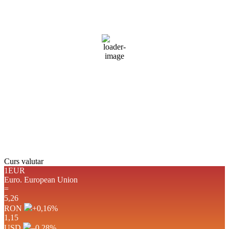
cer acoperit de nori
88 %
1017 mb
1 mph
Rafală vânturi:
1 mph
Nori:
89%
Vizibilitate:
10 km
Răsărit de soare:
05:07
Apus:
19:41
Detaliat
Ultima actualizare: 20:46
Weather from OpenWeatherMap
Curs valutar
1EUR
Euro.
European Union
=
5,26
RON
+0,16
%
1,15
USD
–0,28
%