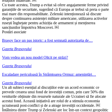
relațiilor bilaterale. ￼
Cu toate acestea, Trump a evitat să ofere angajamente ferme privind
garanțiile de securitate, sugerând că Europa ar trebui să preia o parte
mai mare din responsabilitate. Zelenski intenționează să discute
despre continuarea asistenței militare americane, utilizarea activelor
rusești înghețate pentru achiziția de armament și menținerea
sancțiunilor împotriva Moscovei. ￼
Postări asociate
Brașov face un pas istoric: a fost semnată autorizația de…
Gazeta Brasovului
Vom vedea un nou model Oltcit pe străzi?
Gazeta Brasovului
Escaladare periculoasă în Strâmtoarea Ormuz: amenințări…
Gazeta Brasovului
Un alt subiect esențial al discuțiilor este un acord economic ce
prevede crearea unui fond de investiții comun, prin care 50% din
veniturile obținute din resursele naturale ale Ucrainei să fie alocate
acestui fond. Această inițiativă are rolul de a stimula economia
ucraineană post-conflict și de a atrage investiții occidentale. ￼
Întâlnirea dintre Trump și Zelenski are loc într-un context geopolitic