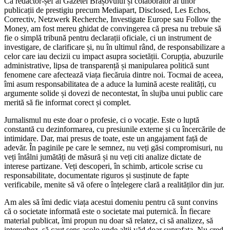
Ca redactor-șef al Gazetei Brașovului și colaborator al unor
publicații de prestigiu precum Mediapart, Disclosed, Les Echos,
Correctiv, Netzwerk Recherche, Investigate Europe sau Follow the
Money, am fost mereu ghidat de convingerea că presa nu trebuie să
fie o simplă tribună pentru declarații oficiale, ci un instrument de
investigare, de clarificare și, nu în ultimul rând, de responsabilizare a
celor care iau decizii cu impact asupra societății. Corupția, abuzurile
administrative, lipsa de transparență și manipularea politică sunt
fenomene care afectează viața fiecăruia dintre noi. Tocmai de aceea,
îmi asum responsabilitatea de a aduce la lumină aceste realități, cu
argumente solide și dovezi de necontestat, în slujba unui public care
merită să fie informat corect și complet.
Jurnalismul nu este doar o profesie, ci o vocație. Este o luptă
constantă cu dezinformarea, cu presiunile externe și cu încercările de
intimidare. Dar, mai presus de toate, este un angajament față de
adevăr. În paginile pe care le semnez, nu veți găsi compromisuri, nu
veți întâlni jumătăți de măsură și nu veți citi analize dictate de
interese partizane. Veți descoperi, în schimb, articole scrise cu
responsabilitate, documentate riguros și susținute de fapte
verificabile, menite să vă ofere o înțelegere clară a realităților din jur.
Am ales să îmi dedic viața acestui domeniu pentru că sunt convins
că o societate informată este o societate mai puternică. În fiecare
material publicat, îmi propun nu doar să relatez, ci să analizez, să
interoghez, să caut sens acolo unde alții văd doar suprafața. Nu cred