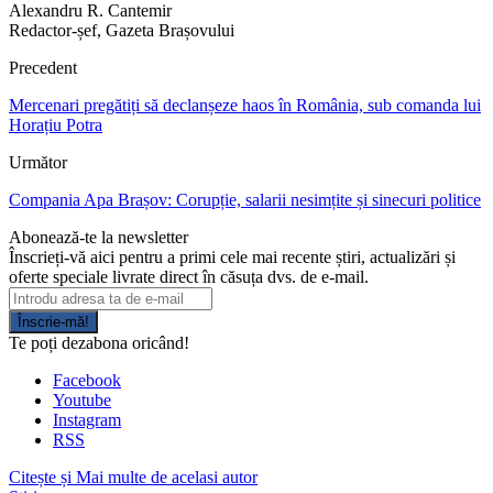
Alexandru R. Cantemir
Redactor-șef, Gazeta Brașovului
Precedent
Mercenari pregătiți să declanșeze haos în România, sub comanda lui
Horațiu Potra
Următor
Compania Apa Brașov: Corupție, salarii nesimțite și sinecuri politice
Abonează-te la newsletter
Înscrieți-vă aici pentru a primi cele mai recente știri, actualizări și
oferte speciale livrate direct în căsuța dvs. de e-mail.
Înscrie-mă!
Te poți dezabona oricând!
Facebook
Youtube
Instagram
RSS
Citește și
Mai multe de acelasi autor