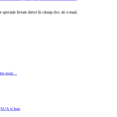
te speciale livrate direct în căsuța dvs. de e-mail.
entru noul…
e SUA și Iran