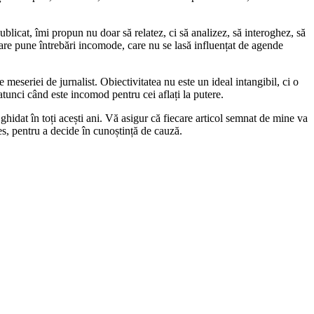
blicat, îmi propun nu doar să relatez, ci să analizez, să interoghez, să
care pune întrebări incomode, care nu se lasă influențat de agende
 meseriei de jurnalist. Obiectivitatea nu este un ideal intangibil, ci o
 atunci când este incomod pentru cei aflați la putere.
ghidat în toți acești ani. Vă asigur că fiecare articol semnat de mine va
les, pentru a decide în cunoștință de cauză.