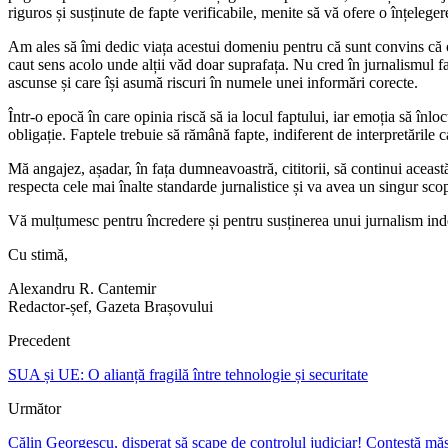
riguros și susținute de fapte verificabile, menite să vă ofere o înțelegere 
Am ales să îmi dedic viața acestui domeniu pentru că sunt convins că o s
caut sens acolo unde alții văd doar suprafața. Nu cred în jurnalismul f
ascunse și care își asumă riscuri în numele unei informări corecte.
Într-o epocă în care opinia riscă să ia locul faptului, iar emoția să înlo
obligație. Faptele trebuie să rămână fapte, indiferent de interpretările 
Mă angajez, așadar, în fața dumneavoastră, cititorii, să continui aceast
respecta cele mai înalte standarde jurnalistice și va avea un singur sco
Vă mulțumesc pentru încredere și pentru susținerea unui jurnalism ind
Cu stimă,
Alexandru R. Cantemir
Redactor-șef, Gazeta Brașovului
Precedent
SUA și UE: O alianță fragilă între tehnologie și securitate
Următor
Călin Georgescu, disperat să scape de controlul judiciar! Contestă măsur