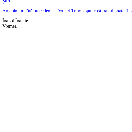
Știri
Amenințare fără precedent – Donald Trump spune că Iranul poate fi „
Înapoi
Înainte
Vremea
Braşov, RO
01:54,
aug. 6, 2026
17
°
cer senin
Umiditate:
78 %
Presiune:
1019 mb
Vânt:
4 mph
Rafală vânturi:
3 mph
Nori:
2%
Vizibilitate:
10 km
Răsărit de soare:
05:07
Apus:
19:41
Detaliat
Ultima actualizare: 01:5
Weather from OpenWeathe