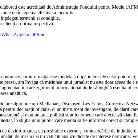
care colaborați este acreditată de Administrația Fondului pentru Mediu (AF
nainte de începerea efectivă a lucrărilor.
 înțelegeți termenii și condițiile.
r clienți cu firma respectivă.
m
WhatsApp
E-mail
Print
economice, iar informația este modelată după interesele celor puternici, 
e presei, am învățat că misiunea unui jurnalist nu este doar aceea de a rela
 fragmentat, în care zgomotul informațional tinde să înghită esențialul, c
area analitică.
ții de prestigiu precum Mediapart, Disclosed, Les Echos, Correctiv, Ne
entru declarații oficiale, ci un instrument de investigare, de clarificare
transparență și manipularea politică sunt fenomene care afectează viața f
testat, în slujba unui public care merită să fie informat corect și comple
ă cu dezinformarea, cu presiunile externe și cu încercările de intimidare
umătăți de măsură și nu veți citi analize dictate de interese partizane. Ve