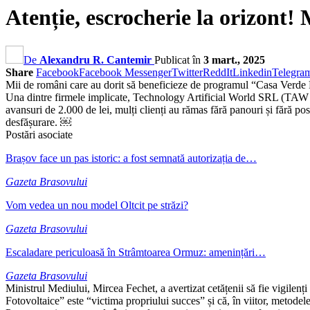
Atenție, escrocherie la orizont
De
Alexandru R. Cantemir
Publicat în
3 mart., 2025
Share
Facebook
Facebook Messenger
Twitter
ReddIt
Linkedin
Telegra
Mii de români care au dorit să beneficieze de programul “Casa Verde Foto
Una dintre firmele implicate, Technology Artificial World SRL (TAW En
avansuri de 2.000 de lei, mulți clienți au rămas fără panouri și fără pos
desfășurare. ￼
Postări asociate
Brașov face un pas istoric: a fost semnată autorizația de…
Gazeta Brasovului
Vom vedea un nou model Oltcit pe străzi?
Gazeta Brasovului
Escaladare periculoasă în Strâmtoarea Ormuz: amenințări…
Gazeta Brasovului
Ministrul Mediului, Mircea Fechet, a avertizat cetățenii să fie vigilenți
Fotovoltaice” este “victima propriului succes” și că, în viitor, metodel