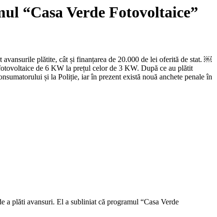
amul “Casa Verde Fotovoltaice”
vansurile plătite, cât și finanțarea de 20.000 de lei oferită de stat. ￼
fotovoltaice de 6 KW la prețul celor de 3 KW. După ce au plătit
onsumatorului și la Poliție, iar în prezent există nouă anchete penale în
u de a plăti avansuri. El a subliniat că programul “Casa Verde