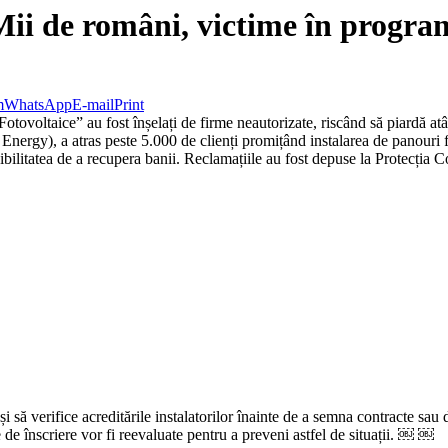
! Mii de români, victime în progr
m
WhatsApp
E-mail
Print
voltaice” au fost înșelați de firme neautorizate, riscând să piardă atât a
ergy), a atras peste 5.000 de clienți promițând instalarea de panouri 
ibilitatea de a recupera banii. Reclamațiile au fost depuse la Protecția C
 și să verifice acreditările instalatorilor înainte de a semna contracte sa
e de înscriere vor fi reevaluate pentru a preveni astfel de situații. ￼ ￼