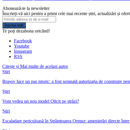
Abonează-te la newsletter
Înscrieți-vă aici pentru a primi cele mai recente știri, actualizări și ofer
Înscrie-mă!
Te poți dezabona oricând!
Facebook
Youtube
Instagram
RSS
Citește și
Mai multe de acelasi autor
Știri
Brașov face un pas istoric: a fost semnată autorizația de construire p
Știri
Vom vedea un nou model Oltcit pe străzi?
Știri
Escaladare periculoasă în Strâmtoarea Ormuz: amenințări directe într