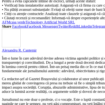
Pentru a evita capcanele întinse de escroci, urmați aceste sfaturi:
• Verificați lista instalatorilor autorizați: Asigurați-vă că firma cu 
• Nu plătiți avansuri substanțiale: Evitați să oferiți sume mari de bani î
• Citiți cu atenție contractele: Analizați toate clauzele și asigurați-vă că
• Căutați recenzii și recomandări: Informați-vă despre experiențele alto
AFM
casa verde
Technology Artificial World SRL
Share
Facebook
Facebook Messenger
Twitter
ReddIt
Linkedin
Telegra
Alexandru R. Cantemir
Într-o lume în care adevărul devine adesea victima agendei politice și 
transparenței și corectitudinii. De-a lungul a peste două decenii dedicat
în lumina corectă pentru cititori. Într-un peisaj media din ce în ce mai
fundamentale ale jurnalismului autentic: adevărul, obiectivitatea și rigo
Ca redactor-șef al Gazetei Brașovului și colaborator al unor publica
mereu ghidat de convingerea că presa nu trebuie să fie o simplă tribună p
impact asupra societății. Corupția, abuzurile administrative, lipsa de 
aduce la lumină aceste realități, cu argumente solide și dovezi de necon
Jurnalismul nu este doar o profesie, ci o vocație. Este o luptă constant
paginile pe care le semnez, nu veți găsi compromisuri, nu veți întâlni j