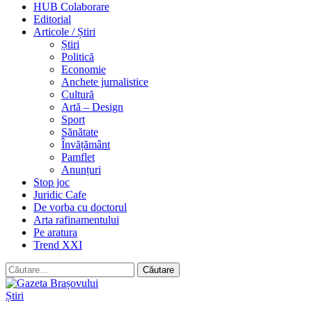
HUB Colaborare
Editorial
Articole / Știri
Știri
Politică
Economie
Anchete jurnalistice
Cultură
Artă – Design
Sport
Sănătate
Învățământ
Pamflet
Anunțuri
Stop joc
Juridic Cafe
De vorba cu doctorul
Arta rafinamentului
Pe aratura
Trend XXI
Știri