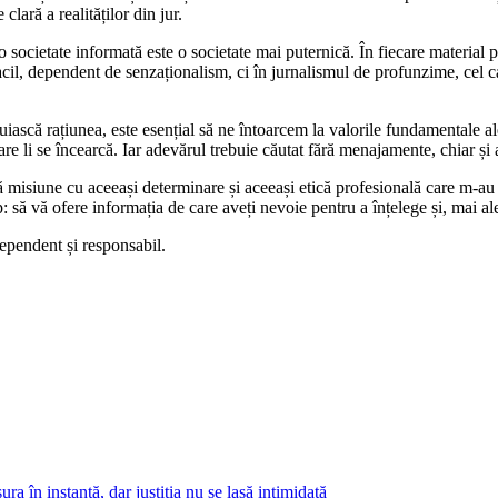
clară a realităților din jur.
ocietate informată este o societate mai puternică. În fiecare material pu
acil, dependent de senzaționalism, ci în jurnalismul de profunzime, cel 
cuiască rațiunea, este esențial să ne întoarcem la valorile fundamentale ale
care li se încearcă. Iar adevărul trebuie căutat fără menajamente, chiar și
ă misiune cu aceeași determinare și aceeași etică profesională care m-au 
p: să vă ofere informația de care aveți nevoie pentru a înțelege și, mai a
ependent și responsabil.
a în instanță, dar justiția nu se lasă intimidată