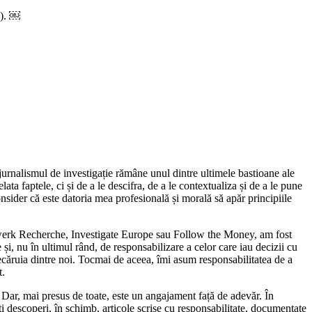
M). ￼
jurnalismul de investigație rămâne unul dintre ultimele bastioane ale
ta faptele, ci și de a le descifra, de a le contextualiza și de a le pune
onsider că este datoria mea profesională și morală să apăr principiile
tzwerk Recherche, Investigate Europe sau Follow the Money, am fost
 și, nu în ultimul rând, de responsabilizare a celor care iau decizii cu
iecăruia dintre noi. Tocmai de aceea, îmi asum responsabilitatea de a
t.
. Dar, mai presus de toate, este un angajament față de adevăr. În
ți descoperi, în schimb, articole scrise cu responsabilitate, documentate