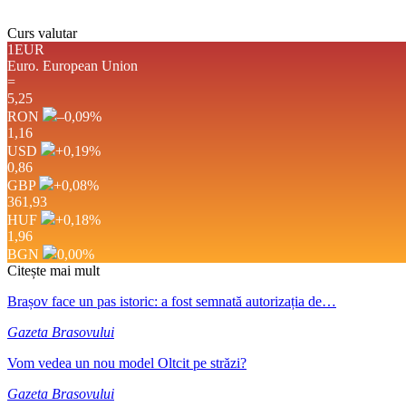
Curs valutar
1EUR
Euro.
European Union
=
5,25
RON
–0,09
%
1,16
USD
+0,19
%
0,86
GBP
+0,08
%
361,93
HUF
+0,18
%
1,96
BGN
0,00
%
Citește mai mult
Brașov face un pas istoric: a fost semnată autorizația de…
Gazeta Brasovului
Vom vedea un nou model Oltcit pe străzi?
Gazeta Brasovului