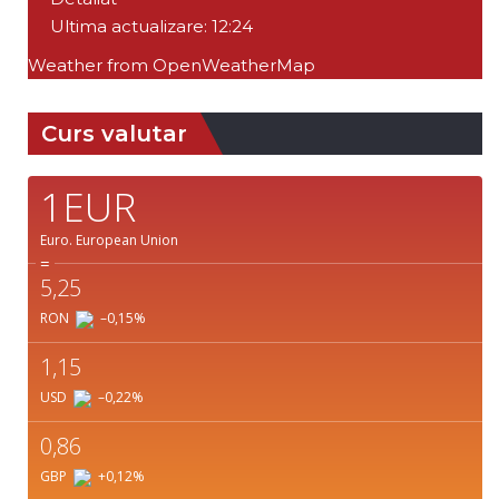
Ultima actualizare: 12:24
Weather from OpenWeatherMap
Curs valutar
1EUR
Euro.
European Union
=
5,25
RON
–0,15
%
1,15
USD
–0,22
%
0,86
GBP
+0,12
%