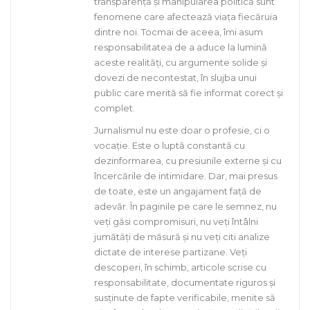
transparență și manipularea politică sunt
fenomene care afectează viața fiecăruia
dintre noi. Tocmai de aceea, îmi asum
responsabilitatea de a aduce la lumină
aceste realități, cu argumente solide și
dovezi de necontestat, în slujba unui
public care merită să fie informat corect și
complet.
Jurnalismul nu este doar o profesie, ci o
vocație. Este o luptă constantă cu
dezinformarea, cu presiunile externe și cu
încercările de intimidare. Dar, mai presus
de toate, este un angajament față de
adevăr. În paginile pe care le semnez, nu
veți găsi compromisuri, nu veți întâlni
jumătăți de măsură și nu veți citi analize
dictate de interese partizane. Veți
descoperi, în schimb, articole scrise cu
responsabilitate, documentate riguros și
susținute de fapte verificabile, menite să