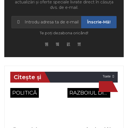
actualizări și oferte speciale livrate direct în căsuța
dvs. de e-mail.
Înscrie-Mă!
Te poți dezabona oricând!
Citește și
Toate
POLITICĂ
RAZBOIUL DIN UCRAINA