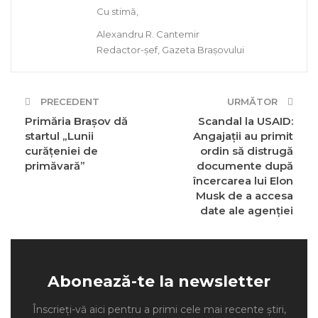
Cu stimă,
Alexandru R. Cantemir
Redactor-șef, Gazeta Brașovului
PRECEDENT
URMĂTOR
Primăria Brașov dă
Scandal la USAID:
startul „Lunii
Angajații au primit
curățeniei de
ordin să distrugă
primăvară”
documente după
încercarea lui Elon
Musk de a accesa
date ale agenției
Abonează-te la newsletter
Înscrieți-vă aici pentru a primi cele mai recente știri,