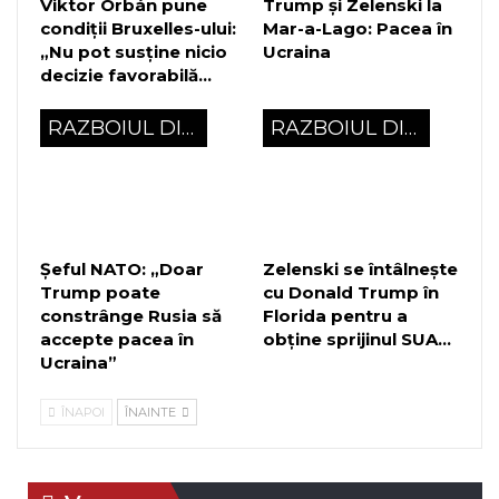
Viktor Orbán pune
Trump și Zelenski la
condiții Bruxelles-ului:
Mar-a-Lago: Pacea în
„Nu pot susține nicio
Ucraina
decizie favorabilă…
RAZBOIUL DIN UCRAINA
RAZBOIUL DIN UCRAINA
Șeful NATO: „Doar
Zelenski se întâlnește
Trump poate
cu Donald Trump în
constrânge Rusia să
Florida pentru a
accepte pacea în
obține sprijinul SUA…
Ucraina”
ÎNAPOI
ÎNAINTE