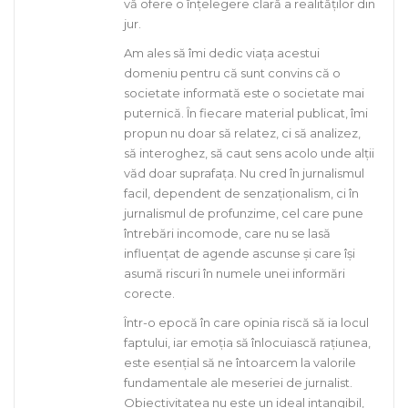
vă ofere o înțelegere clară a realităților din
jur.
Am ales să îmi dedic viața acestui
domeniu pentru că sunt convins că o
societate informată este o societate mai
puternică. În fiecare material publicat, îmi
propun nu doar să relatez, ci să analizez,
să interoghez, să caut sens acolo unde alții
văd doar suprafața. Nu cred în jurnalismul
facil, dependent de senzaționalism, ci în
jurnalismul de profunzime, cel care pune
întrebări incomode, care nu se lasă
influențat de agende ascunse și care își
asumă riscuri în numele unei informări
corecte.
Într-o epocă în care opinia riscă să ia locul
faptului, iar emoția să înlocuiască rațiunea,
este esențial să ne întoarcem la valorile
fundamentale ale meseriei de jurnalist.
Obiectivitatea nu este un ideal intangibil,