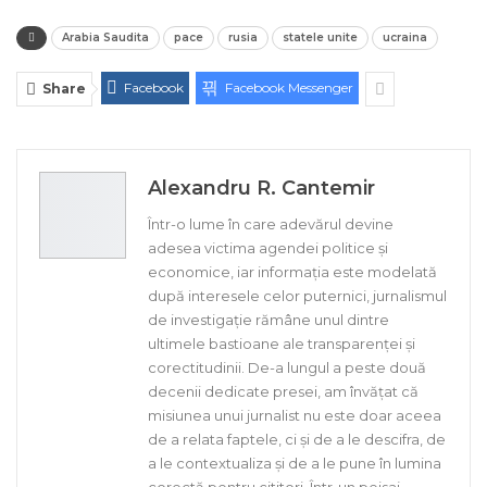
Arabia Saudita
pace
rusia
statele unite
ucraina
Facebook
Facebook Messenger
Share
Alexandru R. Cantemir
Într-o lume în care adevărul devine
adesea victima agendei politice și
economice, iar informația este modelată
după interesele celor puternici, jurnalismul
de investigație rămâne unul dintre
ultimele bastioane ale transparenței și
corectitudinii. De-a lungul a peste două
decenii dedicate presei, am învățat că
misiunea unui jurnalist nu este doar aceea
de a relata faptele, ci și de a le descifra, de
a le contextualiza și de a le pune în lumina
corectă pentru cititori. Într-un peisaj