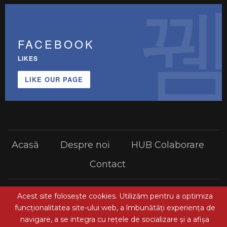
FACEBOOK
LIKES
LIKE OUR PAGE
Acasă
Despre noi
HUB Colaborare
Contact
Acest site folosește cookies. Utilizăm pentru a optimiza
© 2026 - Gazeta Brașovului. Toate drepturile rezervate.
funcţionalitatea site-ului web, a îmbunătăţi experienţa de
Preferințe cookies
| Termeni și condiții de utilizare
navigare, a se integra cu reţele de socializare şi a afişa