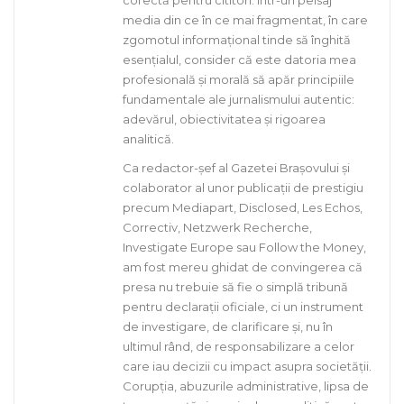
media din ce în ce mai fragmentat, în care
zgomotul informațional tinde să înghită
esențialul, consider că este datoria mea
profesională și morală să apăr principiile
fundamentale ale jurnalismului autentic:
adevărul, obiectivitatea și rigoarea
analitică.
Ca redactor-șef al Gazetei Brașovului și
colaborator al unor publicații de prestigiu
precum Mediapart, Disclosed, Les Echos,
Correctiv, Netzwerk Recherche,
Investigate Europe sau Follow the Money,
am fost mereu ghidat de convingerea că
presa nu trebuie să fie o simplă tribună
pentru declarații oficiale, ci un instrument
de investigare, de clarificare și, nu în
ultimul rând, de responsabilizare a celor
care iau decizii cu impact asupra societății.
Corupția, abuzurile administrative, lipsa de