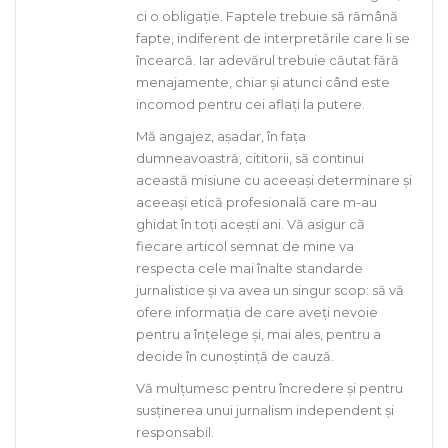
ci o obligație. Faptele trebuie să rămână
fapte, indiferent de interpretările care li se
încearcă. Iar adevărul trebuie căutat fără
menajamente, chiar și atunci când este
incomod pentru cei aflați la putere.
Mă angajez, așadar, în fața
dumneavoastră, cititorii, să continui
această misiune cu aceeași determinare și
aceeași etică profesională care m-au
ghidat în toți acești ani. Vă asigur că
fiecare articol semnat de mine va
respecta cele mai înalte standarde
jurnalistice și va avea un singur scop: să vă
ofere informația de care aveți nevoie
pentru a înțelege și, mai ales, pentru a
decide în cunoștință de cauză.
Vă mulțumesc pentru încredere și pentru
susținerea unui jurnalism independent și
responsabil.