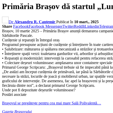
Primăria Brașov dă startul „Lun
De
Alexandru R. Cantemir
Publicat în
10 mart., 2025
Share
Facebook
Facebook Messenger
Twitter
ReddIt
Linkedin
Telegra
Brașov, 10 martie 2025 – Primăria Brașov anunță demararea campaniei „
Sărbătorile Pascale.
Curățenie și reparații în întregul oraș
Programul presupune acțiuni de curățenie și întreținere în toate cartiere
• Salubrizare: măturarea și spălarea mecanizată a străzilor și trotuarelor
• Întreținere spații verzi: toaletarea gardurilor vii, arborilor și arbuști
• Reparații și modernizări: intervenții la carosabil pentru refacerea stră
• Colectare deșeuri voluminoase: amplasarea unor containere speciale pe
Primarul George Scripcaru: „Brașovul trebuie să fie impecabil până la
„De astăzi am început curățenia de primăvară, iar până la Sărbătorile de
necesare la străzi, locurile de joacă și mobilierul urban, iar spațiile v
graficului de intervenție. De asemenea, fac apel la brașoveni și la preșe
fiecăruia dintre noi”, a declarat primarul George Scripcaru.
Unde pot fi depozitate deșeurile voluminoase?
Postări asociate
Brașovul se pregătește pentru cea mai mare Sală Polivalentă…
Gazeta Brasovului