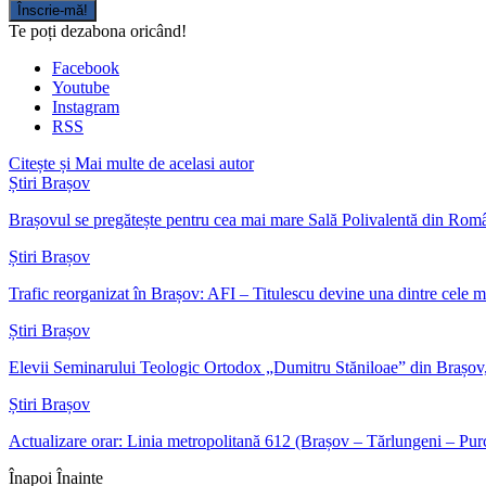
Înscrie-mă!
Te poți dezabona oricând!
Facebook
Youtube
Instagram
RSS
Citește și
Mai multe de acelasi autor
Știri Brașov
Brașovul se pregătește pentru cea mai mare Sală Polivalentă din Rom
Știri Brașov
Trafic reorganizat în Brașov: AFI – Titulescu devine una dintre cele
Știri Brașov
Elevii Seminarului Teologic Ortodox „Dumitru Stăniloae” din Brașo
Știri Brașov
Actualizare orar: Linia metropolitană 612 (Brașov – Tărlungeni – Pur
Înapoi
Înainte