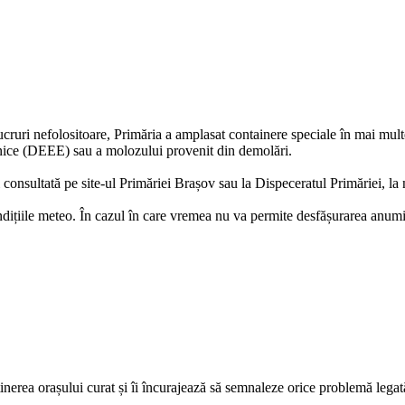
lucruri nefolositoare, Primăria a amplasat containere speciale în mai mult
tronice (DEEE) sau a molozului provenit din demolări.
i consultată pe site-ul Primăriei Brașov sau la Dispeceratul Primăriei, 
dițiile meteo. În cazul în care vremea nu va permite desfășurarea anumit
nerea orașului curat și îi încurajează să semnaleze orice problemă legată