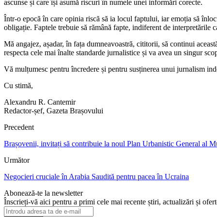
ascunse și care își asumă riscuri în numele unei informări corecte.
Într-o epocă în care opinia riscă să ia locul faptului, iar emoția să înlo
obligație. Faptele trebuie să rămână fapte, indiferent de interpretările 
Mă angajez, așadar, în fața dumneavoastră, cititorii, să continui aceast
respecta cele mai înalte standarde jurnalistice și va avea un singur sco
Vă mulțumesc pentru încredere și pentru susținerea unui jurnalism ind
Cu stimă,
Alexandru R. Cantemir
Redactor-șef, Gazeta Brașovului
Precedent
Brașovenii, invitați să contribuie la noul Plan Urbanistic General al 
Următor
Negocieri cruciale în Arabia Saudită pentru pacea în Ucraina
Abonează-te la newsletter
Înscrieți-vă aici pentru a primi cele mai recente știri, actualizări și ofer