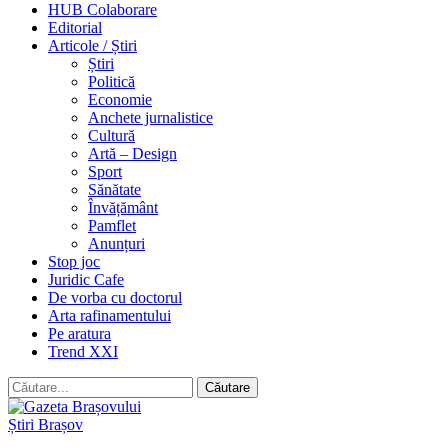
HUB Colaborare
Editorial
Articole / Știri
Știri
Politică
Economie
Anchete jurnalistice
Cultură
Artă – Design
Sport
Sănătate
Învățământ
Pamflet
Anunțuri
Stop joc
Juridic Cafe
De vorba cu doctorul
Arta rafinamentului
Pe aratura
Trend XXI
Știri Brașov