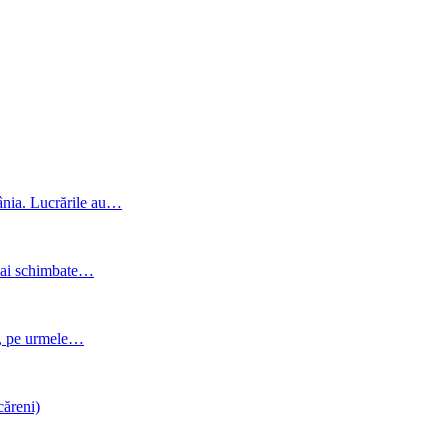
ânia. Lucrările au…
 mai schimbate…
v, pe urmele…
căreni)