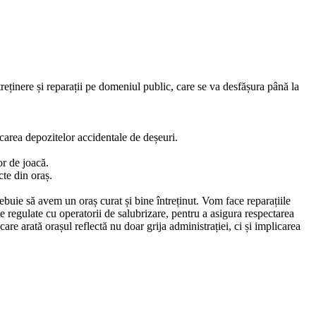
inere și reparații pe domeniul public, care se va desfășura până la
dicarea depozitelor accidentale de deșeuri.
or de joacă.
te din oraș.
ebuie să avem un oraș curat și bine întreținut. Vom face reparațiile
țe regulate cu operatorii de salubrizare, pentru a asigura respectarea
re arată orașul reflectă nu doar grija administrației, ci și implicarea