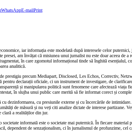
m
WhatsApp
E-mail
Print
economice, iar informația este modelată după interesele celor puternici, 
e presei, am învățat că misiunea unui jurnalist nu este doar aceea de a rela
 fragmentat, în care zgomotul informațional tinde să înghită esențialul, c
area analitică.
ții de prestigiu precum Mediapart, Disclosed, Les Echos, Correctiv, Ne
entru declarații oficiale, ci un instrument de investigare, de clarificare
transparență și manipularea politică sunt fenomene care afectează viața f
testat, în slujba unui public care merită să fie informat corect și comple
ă cu dezinformarea, cu presiunile externe și cu încercările de intimidare
umătăți de măsură și nu veți citi analize dictate de interese partizane. Ve
clară a realităților din jur.
ocietate informată este o societate mai puternică. În fiecare material pu
acil, dependent de senzaționalism, ci în jurnalismul de profunzime, cel 