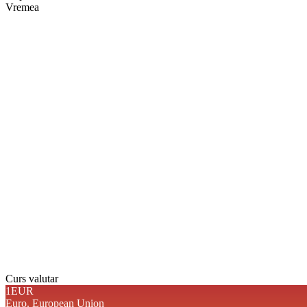
Vremea
Braşov, RO
03:47,
aug. 6, 2026
19
°
cer senin
Umiditate:
73 %
Presiune:
1019 mb
Vânt:
3 mph
Rafală vânturi:
3 mph
Nori:
1%
Vizibilitate:
10 km
Răsărit de soare:
05:07
Apus:
19:41
Detaliat
Ultima actualizare: 03:4
Weather from OpenWeathe
Curs valutar
1EUR
Euro.
European Union