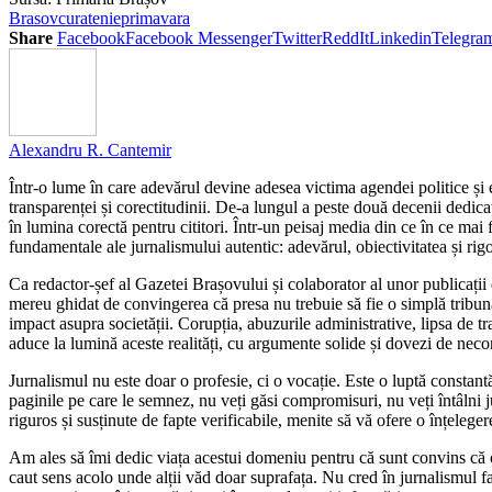
Brasov
curatenie
primavara
Share
Facebook
Facebook Messenger
Twitter
ReddIt
Linkedin
Telegra
Alexandru R. Cantemir
Într-o lume în care adevărul devine adesea victima agendei politice și 
transparenței și corectitudinii. De-a lungul a peste două decenii dedicat
în lumina corectă pentru cititori. Într-un peisaj media din ce în ce mai
fundamentale ale jurnalismului autentic: adevărul, obiectivitatea și rigo
Ca redactor-șef al Gazetei Brașovului și colaborator al unor publica
mereu ghidat de convingerea că presa nu trebuie să fie o simplă tribună p
impact asupra societății. Corupția, abuzurile administrative, lipsa de 
aduce la lumină aceste realități, cu argumente solide și dovezi de necon
Jurnalismul nu este doar o profesie, ci o vocație. Este o luptă constant
paginile pe care le semnez, nu veți găsi compromisuri, nu veți întâlni j
riguros și susținute de fapte verificabile, menite să vă ofere o înțelegere 
Am ales să îmi dedic viața acestui domeniu pentru că sunt convins că o s
caut sens acolo unde alții văd doar suprafața. Nu cred în jurnalismul f