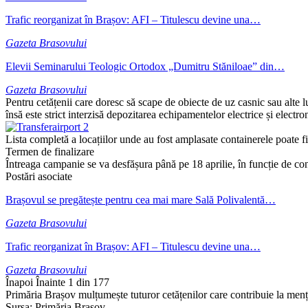
Trafic reorganizat în Brașov: AFI – Titulescu devine una…
Gazeta Brasovului
Elevii Seminarului Teologic Ortodox „Dumitru Stăniloae” din…
Gazeta Brasovului
Pentru cetățenii care doresc să scape de obiecte de uz casnic sau alte 
însă este strict interzisă depozitarea echipamentelor electrice și elec
Lista completă a locațiilor unde au fost amplasate containerele poate f
Termen de finalizare
Întreaga campanie se va desfășura până pe 18 aprilie, în funcție de con
Postări asociate
Brașovul se pregătește pentru cea mai mare Sală Polivalentă…
Gazeta Brasovului
Trafic reorganizat în Brașov: AFI – Titulescu devine una…
Gazeta Brasovului
Înapoi
Înainte
1 din 177
Primăria Brașov mulțumește tuturor cetățenilor care contribuie la menți
Sursa: Primăria Brașov