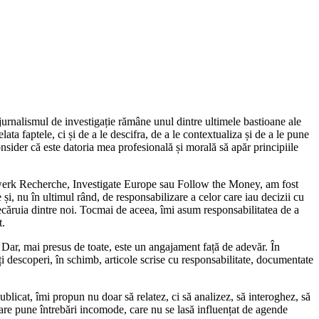
jurnalismul de investigație rămâne unul dintre ultimele bastioane ale
ta faptele, ci și de a le descifra, de a le contextualiza și de a le pune
onsider că este datoria mea profesională și morală să apăr principiile
tzwerk Recherche, Investigate Europe sau Follow the Money, am fost
 și, nu în ultimul rând, de responsabilizare a celor care iau decizii cu
iecăruia dintre noi. Tocmai de aceea, îmi asum responsabilitatea de a
t.
. Dar, mai presus de toate, este un angajament față de adevăr. În
ți descoperi, în schimb, articole scrise cu responsabilitate, documentate
blicat, îmi propun nu doar să relatez, ci să analizez, să interoghez, să
care pune întrebări incomode, care nu se lasă influențat de agende