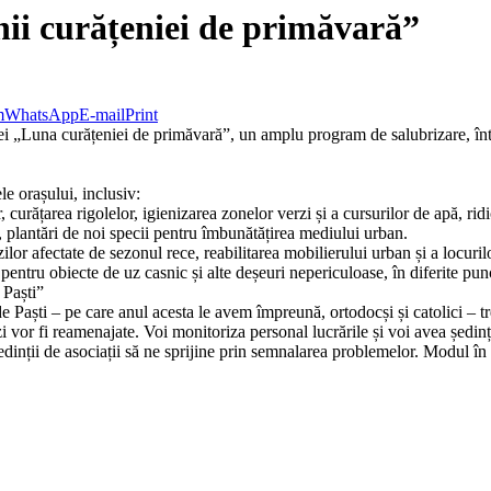
ii curățeniei de primăvară”
m
WhatsApp
E-mail
Print
Luna curățeniei de primăvară”, un amplu program de salubrizare, întreț
le orașului, inclusiv:
, curățarea rigolelor, igienizarea zonelor verzi și a cursurilor de apă, ri
lor, plantări de noi specii pentru îmbunătățirea mediului urban.
zilor afectate de sezonul rece, reabilitarea mobilierului urban și a locuril
ntru obiecte de uz casnic și alte deșeuri nepericuloase, în diferite punc
 Paști”
 Paști – pe care anul acesta le avem împreună, ortodocși și catolici – tr
erzi vor fi reamenajate. Voi monitoriza personal lucrările și voi avea ședin
dinții de asociații să ne sprijine prin semnalarea problemelor. Modul în ca