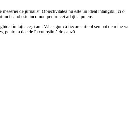
 meseriei de jurnalist. Obiectivitatea nu este un ideal intangibil, ci o
 atunci când este incomod pentru cei aflați la putere.
ghidat în toți acești ani. Vă asigur că fiecare articol semnat de mine va
les, pentru a decide în cunoștință de cauză.