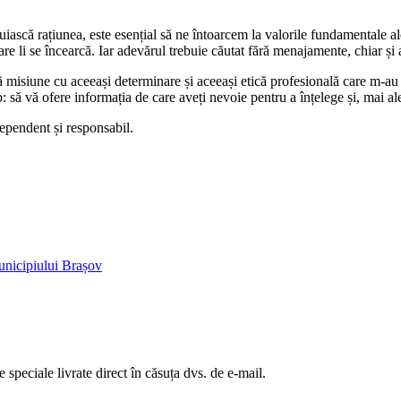
cuiască rațiunea, este esențial să ne întoarcem la valorile fundamentale ale
care li se încearcă. Iar adevărul trebuie căutat fără menajamente, chiar și
ă misiune cu aceeași determinare și aceeași etică profesională care m-au 
p: să vă ofere informația de care aveți nevoie pentru a înțelege și, mai a
ependent și responsabil.
Municipiului Brașov
te speciale livrate direct în căsuța dvs. de e-mail.