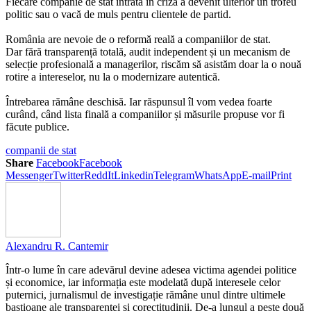
Fiecare companie de stat intrată în criză a devenit ulterior un trofeu
politic sau o vacă de muls pentru clientele de partid.
România are nevoie de o reformă reală a companiilor de stat.
Dar fără transparență totală, audit independent și un mecanism de
selecție profesională a managerilor, riscăm să asistăm doar la o nouă
rotire a intereselor, nu la o modernizare autentică.
Întrebarea rămâne deschisă. Iar răspunsul îl vom vedea foarte
curând, când lista finală a companiilor și măsurile propuse vor fi
făcute publice.
companii de stat
Share
Facebook
Facebook
Messenger
Twitter
ReddIt
Linkedin
Telegram
WhatsApp
E-mail
Print
Alexandru R. Cantemir
Într-o lume în care adevărul devine adesea victima agendei politice
și economice, iar informația este modelată după interesele celor
puternici, jurnalismul de investigație rămâne unul dintre ultimele
bastioane ale transparenței și corectitudinii. De-a lungul a peste două