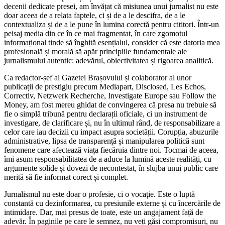
decenii dedicate presei, am învățat că misiunea unui jurnalist nu este
doar aceea de a relata faptele, ci și de a le descifra, de a le
contextualiza și de a le pune în lumina corectă pentru cititori. Într-un
peisaj media din ce în ce mai fragmentat, în care zgomotul
informațional tinde să înghită esențialul, consider că este datoria mea
profesională și morală să apăr principiile fundamentale ale
jurnalismului autentic: adevărul, obiectivitatea și rigoarea analitică.
Ca redactor-șef al Gazetei Brașovului și colaborator al unor
publicații de prestigiu precum Mediapart, Disclosed, Les Echos,
Correctiv, Netzwerk Recherche, Investigate Europe sau Follow the
Money, am fost mereu ghidat de convingerea că presa nu trebuie să
fie o simplă tribună pentru declarații oficiale, ci un instrument de
investigare, de clarificare și, nu în ultimul rând, de responsabilizare a
celor care iau decizii cu impact asupra societății. Corupția, abuzurile
administrative, lipsa de transparență și manipularea politică sunt
fenomene care afectează viața fiecăruia dintre noi. Tocmai de aceea,
îmi asum responsabilitatea de a aduce la lumină aceste realități, cu
argumente solide și dovezi de necontestat, în slujba unui public care
merită să fie informat corect și complet.
Jurnalismul nu este doar o profesie, ci o vocație. Este o luptă
constantă cu dezinformarea, cu presiunile externe și cu încercările de
intimidare. Dar, mai presus de toate, este un angajament față de
adevăr. În paginile pe care le semnez, nu veți găsi compromisuri, nu