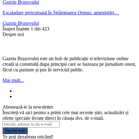
Gazeta Brasovului
Escaladare periculoasă în Strâmtoarea Ormuz: amenințări…
Gazeta Brasovului
Înapoi
Înainte
1 din 423
Despre noi
Gazeta Brașovului este un hub de publicație si televiziune online
creată și construită dupa principii care se bazeaza pe jurnalism onest,
făcut cu pasiune și pus în serviciul public.
Mai mult...
Abonează-te la newsletter
Înscrieți-vă aici pentru a primi cele mai recente știri, actualizări și
oferte speciale livrate direct în căsuța dvs. de e-mail.
Înscrie-mă!
Te poți dezabona oricând!