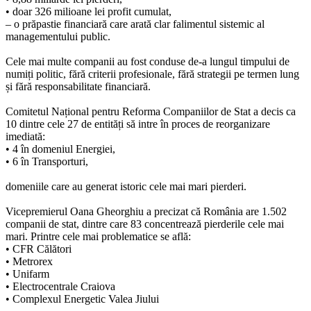
• doar 326 milioane lei profit cumulat,
– o prăpastie financiară care arată clar falimentul sistemic al
managementului public.
Cele mai multe companii au fost conduse de-a lungul timpului de
numiți politic, fără criterii profesionale, fără strategii pe termen lung
și fără responsabilitate financiară.
Comitetul Național pentru Reforma Companiilor de Stat a decis ca
10 dintre cele 27 de entități să intre în proces de reorganizare
imediată:
• 4 în domeniul Energiei,
• 6 în Transporturi,
domeniile care au generat istoric cele mai mari pierderi.
Vicepremierul Oana Gheorghiu a precizat că România are 1.502
companii de stat, dintre care 83 concentrează pierderile cele mai
mari. Printre cele mai problematice se află:
• CFR Călători
• Metrorex
• Unifarm
• Electrocentrale Craiova
• Complexul Energetic Valea Jiului