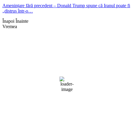
Amenințare fără precedent – Donald Trump spune că Iranul poate fi
„distrus într-o…
Înapoi
Înainte
Vremea
Braşov, RO
18:11,
aug. 7, 2026
30
°C
cer senin
47 %
1011 mb
8 mph
Rafală vânturi:
13 mph
Nori:
9%
Vizibilitate:
10 km
Răsărit de soare:
05:08
Apus:
19:40
Detaliat
Ultima actualizare: 18:11