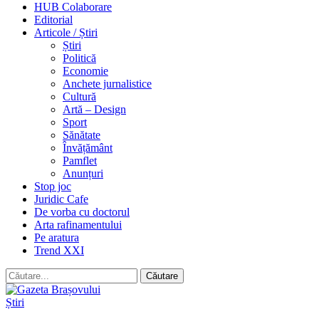
HUB Colaborare
Editorial
Articole / Știri
Știri
Politică
Economie
Anchete jurnalistice
Cultură
Artă – Design
Sport
Sănătate
Învățământ
Pamflet
Anunțuri
Stop joc
Juridic Cafe
De vorba cu doctorul
Arta rafinamentului
Pe aratura
Trend XXI
Știri