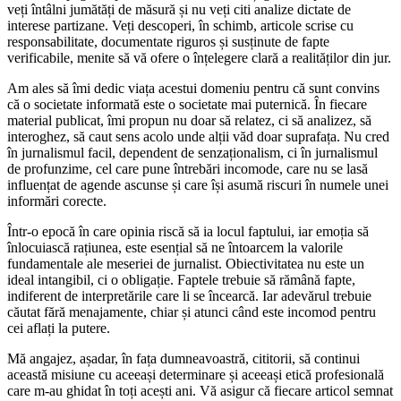
veți întâlni jumătăți de măsură și nu veți citi analize dictate de
interese partizane. Veți descoperi, în schimb, articole scrise cu
responsabilitate, documentate riguros și susținute de fapte
verificabile, menite să vă ofere o înțelegere clară a realităților din jur.
Am ales să îmi dedic viața acestui domeniu pentru că sunt convins
că o societate informată este o societate mai puternică. În fiecare
material publicat, îmi propun nu doar să relatez, ci să analizez, să
interoghez, să caut sens acolo unde alții văd doar suprafața. Nu cred
în jurnalismul facil, dependent de senzaționalism, ci în jurnalismul
de profunzime, cel care pune întrebări incomode, care nu se lasă
influențat de agende ascunse și care își asumă riscuri în numele unei
informări corecte.
Într-o epocă în care opinia riscă să ia locul faptului, iar emoția să
înlocuiască rațiunea, este esențial să ne întoarcem la valorile
fundamentale ale meseriei de jurnalist. Obiectivitatea nu este un
ideal intangibil, ci o obligație. Faptele trebuie să rămână fapte,
indiferent de interpretările care li se încearcă. Iar adevărul trebuie
căutat fără menajamente, chiar și atunci când este incomod pentru
cei aflați la putere.
Mă angajez, așadar, în fața dumneavoastră, cititorii, să continui
această misiune cu aceeași determinare și aceeași etică profesională
care m-au ghidat în toți acești ani. Vă asigur că fiecare articol semnat