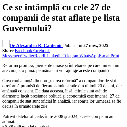
Ce se întâmplă cu cele 27 de
companii de stat aflate pe lista
Guvernului?
De
Alexandru R. Cantemir
Publicat în
27 nov., 2025
Share
Facebook
Facebook
Messenger
Twitter
ReddIt
Linkedin
Telegram
WhatsApp
E-mail
Print
Reforma promisă, pierderile uriașe și întrebarea pe care nimeni nu
are curaj s-o pună: pe mâna cui vor ajunge aceste companii?
Guvernul anunță din nou „marea reformă” a companiilor de stat —
o reformă promisă de fiecare administrație din ultimii 20 de ani, dar
amânată constant. De data aceasta, însă, cifrele sunt atât de
alarmante încât presiunea politică și economică este imensă: 27 de
companii de stat sunt oficial în analiză, iar soarta lor urmează să fie
decisă în următoarele zile.
Potrivit datelor oficiale, între 2008 și 2024, aceste companii au
adunat:
• 8,88 miliarde lei pierderi,