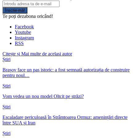
Înscrie-mă!
Te poți dezabona oricând!
Facebook
Youtube
Instagram
RSS
Citește și
Mai multe de acelasi autor
Știri
Brașov face un pas istoric: a fost semnată autorizația de construire
pentru noul…
Știri
Vom vedea un nou model Oltcit pe străzi?
Știri
Escaladare periculoasă în Strâmtoarea Ormuz: amenințări directe
între SUA și Iran
Știri