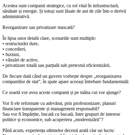
Acestea sunt companii strategice, cu rol vital în infrastructură,
sănătate și energie. Și totuși sunt lăsate de ani de zile într-o derivă
administrativă.
Reorganizare sau privatizare mascată?
În lipsa unor detalii clare, scenariile sunt multiple:
• restructurări dure,
• concedieri,
• fuziuni,
• vânzări de active,
• privatizare totală sau parțială sub pretextul eficientizării.
De fiecare dată când un guvern vorbește despre „reorganizarea
companiilor de stat”, în spate apare aceeași întrebare fundamentală:
Ce soartă vor avea aceste companii și pe mâna cui vor ajunge?
Vor fi ele reformate cu adevărat, prin profesionizare, planuri
financiare transparente și management responsabil?
Sau vor fi împărțite, bucată cu bucată, între grupuri de interese
politice și economice, sub acoperirea „modernizării”?
Până acum, experiența ultimelor decenii arată clar un lucru: