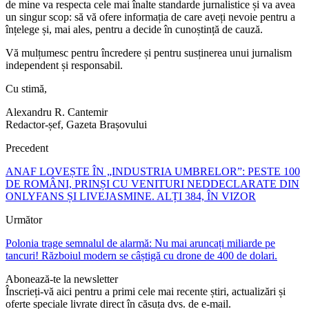
de mine va respecta cele mai înalte standarde jurnalistice și va avea
un singur scop: să vă ofere informația de care aveți nevoie pentru a
înțelege și, mai ales, pentru a decide în cunoștință de cauză.
Vă mulțumesc pentru încredere și pentru susținerea unui jurnalism
independent și responsabil.
Cu stimă,
Alexandru R. Cantemir
Redactor-șef, Gazeta Brașovului
Precedent
ANAF LOVEȘTE ÎN „INDUSTRIA UMBRELOR”: PESTE 100
DE ROMÂNI, PRINȘI CU VENITURI NEDDECLARATE DIN
ONLYFANS ȘI LIVEJASMINE. ALȚI 384, ÎN VIZOR
Următor
Polonia trage semnalul de alarmă: Nu mai aruncați miliarde pe
tancuri! Războiul modern se câștigă cu drone de 400 de dolari.
Abonează-te la newsletter
Înscrieți-vă aici pentru a primi cele mai recente știri, actualizări și
oferte speciale livrate direct în căsuța dvs. de e-mail.