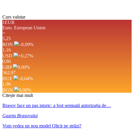
Weather from OpenWeatherMap
Curs valutar
1EUR
Euro.
European Union
=
5,25
RON
–0,09
%
1,16
USD
+0,27
%
0,86
GBP
0,00
%
362,97
HUF
–0,64
%
1,96
BGN
0,00
%
Citește mai mult
Brașov face un pas istoric: a fost semnată autorizația de…
Gazeta Brasovului
Vom vedea un nou model Oltcit pe străzi?