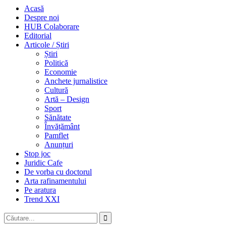
Acasă
Despre noi
HUB Colaborare
Editorial
Articole / Știri
Știri
Politică
Economie
Anchete jurnalistice
Cultură
Artă – Design
Sport
Sănătate
Învățământ
Pamflet
Anunțuri
Stop joc
Juridic Cafe
De vorba cu doctorul
Arta rafinamentului
Pe aratura
Trend XXI