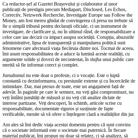
Ca redactor-șef al Gazetei Brașovului și colaborator al unor
publicații de prestigiu precum Mediapart, Disclosed, Les Echos,
Correctiv, Netzwerk Recherche, Investigate Europe sau Follow the
Money, am fost mereu ghidat de convingerea că presa nu trebuie să
fie o simplă tribună pentru declarații oficiale, ci un instrument de
investigare, de clarificare și, nu în ultimul rând, de responsabilizare a
celor care iau decizii cu impact asupra societății. Corupția, abuzurile
administrative, lipsa de transparență și manipularea politică sunt
fenomene care afectează viața fiecăruia dintre noi. Tocmai de aceea,
îmi asum responsabilitatea de a aduce la lumină aceste realități, cu
argumente solide și dovezi de necontestat, în slujba unui public care
merită să fie informat corect și complet.
Jurnalismul nu este doar o profesie, ci o vocație. Este o luptă
constantă cu dezinformarea, cu presiunile externe și cu încercările de
intimidare. Dar, mai presus de toate, este un angajament față de
adevăr. În paginile pe care le semnez, nu veți găsi compromisuri, nu
veți întâlni jumătăți de măsură și nu veți citi analize dictate de
interese partizane. Veți descoperi, în schimb, articole scrise cu
responsabilitate, documentate riguros și susținute de fapte
verificabile, menite să vă ofere o înțelegere clară a realităților din jur.
Am ales să îmi dedic viața acestui domeniu pentru că sunt convins
că o societate informată este o societate mai puternică. În fiecare
material publicat, îmi propun nu doar să relatez, ci să analizez, să