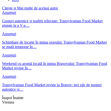
Citește și
Mai multe de acelasi autor
Anunțuri
Gusturi autentice și tradiții reînviate: Transylvanian Food Market
ajunge la a V-a…
Anunțuri
Schimbare de locație în inima orașului: Transylvanian Food Market
se mută temporar în…
Anunțuri
Weekend cu aromă locală în inima Brașovului: Transylvanian Food
Market revine în…
Anunțuri
Transylvanian Food Market revine la Brașov: trei zile de gusturi
autentice și…
Înapoi
Înainte
Vremea
Braşov, RO