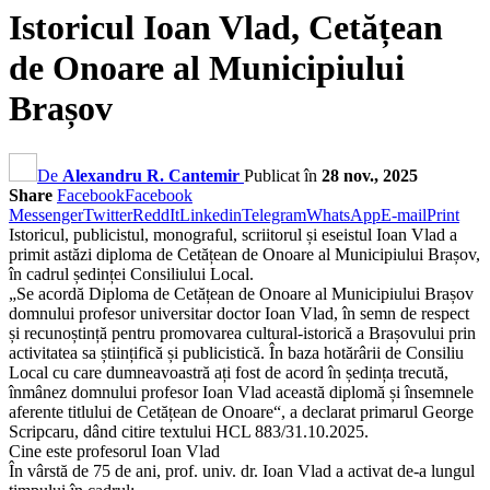
Istoricul Ioan Vlad, Cetățean
de Onoare al Municipiului
Brașov
De
Alexandru R. Cantemir
Publicat în
28 nov., 2025
Share
Facebook
Facebook
Messenger
Twitter
ReddIt
Linkedin
Telegram
WhatsApp
E-mail
Print
Istoricul, publicistul, monograful, scriitorul și eseistul Ioan Vlad a
primit astăzi diploma de Cetățean de Onoare al Municipiului Brașov,
în cadrul ședinței Consiliului Local.
„Se acordă Diploma de Cetățean de Onoare al Municipiului Brașov
domnului profesor universitar doctor Ioan Vlad, în semn de respect
și recunoștință pentru promovarea cultural-istorică a Brașovului prin
activitatea sa științifică și publicistică. În baza hotărârii de Consiliu
Local cu care dumneavoastră ați fost de acord în ședința trecută,
înmânez domnului profesor Ioan Vlad această diplomă și însemnele
aferente titlului de Cetățean de Onoare“, a declarat primarul George
Scripcaru, dând citire textului HCL 883/31.10.2025.
Cine este profesorul Ioan Vlad
În vârstă de 75 de ani, prof. univ. dr. Ioan Vlad a activat de-a lungul