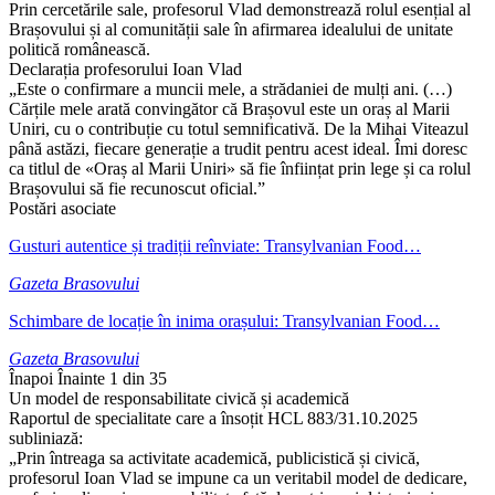
Prin cercetările sale, profesorul Vlad demonstrează rolul esențial al
Brașovului și al comunității sale în afirmarea idealului de unitate
politică românească.
Declarația profesorului Ioan Vlad
„Este o confirmare a muncii mele, a strădaniei de mulți ani. (…)
Cărțile mele arată convingător că Brașovul este un oraș al Marii
Uniri, cu o contribuție cu totul semnificativă. De la Mihai Viteazul
până astăzi, fiecare generație a trudit pentru acest ideal. Îmi doresc
ca titlul de «Oraș al Marii Uniri» să fie înființat prin lege și ca rolul
Brașovului să fie recunoscut oficial.”
Postări asociate
Gusturi autentice și tradiții reînviate: Transylvanian Food…
Gazeta Brasovului
Schimbare de locație în inima orașului: Transylvanian Food…
Gazeta Brasovului
Înapoi
Înainte
1 din 35
Un model de responsabilitate civică și academică
Raportul de specialitate care a însoțit HCL 883/31.10.2025
subliniază:
„Prin întreaga sa activitate academică, publicistică și civică,
profesorul Ioan Vlad se impune ca un veritabil model de dedicare,