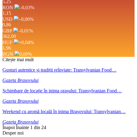
5,25
RON
–0,03
%
1,15
USD
–0,06
%
0,86
GBP
–0,01
%
362,09
HUF
+0,04
%
1,96
BGN
0,00
%
Citește mai mult
Gusturi autentice și tradiții reînviate: Transylvanian Food…
Gazeta Brasovului
Schimbare de locație în inima orașului: Transylvanian Food…
Gazeta Brasovului
Weekend cu aromă locală în inima Brașovului: Transylvanian…
Gazeta Brasovului
Înapoi
Înainte
1 din 24
Despre noi