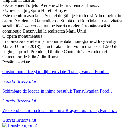
timpului în cadrul:
• Academiei Forțelor Aeriene „Henri Coandă” Brașov
• Universității „Spiru Haret” Brașov
Este membru asociat al Secției de Științe Istorice și Arheologie din
cadrul Academiei Oamenilor de Știință din România, iar activitatea
sa științifică s-a concentrat pe istoria modernă românească și
contribuția Brașovului la realizarea Marii Uniri.
O operă monumentală
Lucrarea sa de referință, monumentala monografie „Brașovul și
Marea Unire” (2018), structurată în trei volume și peste 1.500 de
pagini, a primit Premiul „Dimitrie Cantemir” al Academiei
Oamenilor de Știință din România.
Postări asociate
Gusturi autentice și tradiții reînviate: Transylvanian Food…
Gazeta Brasovului
Schimbare de locație în inima orașului: Transylvanian Food…
Gazeta Brasovului
Weekend cu aromă locală în inima Brașovului: Transylvanian…
Gazeta Brasovului