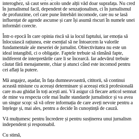
interoghez, să caut sens acolo unde alții văd doar suprafața. Nu cred
în jurnalismul facil, dependent de senzaționalism, ci în jurnalismul
de profunzime, cel care pune întrebări incomode, care nu se lasă
influențat de agende ascunse și care își asumă riscuri în numele unei
informări corecte.
Într-o epocă în care opinia riscă să ia locul faptului, iar emoția să
înlocuiască rațiunea, este esențial să ne întoarcem la valorile
fundamentale ale meseriei de jurnalist. Obiectivitatea nu este un
ideal intangibil, ci o obligație. Faptele trebuie să rămână fapte,
indiferent de interpretările care li se încearcă. Iar adevărul trebuie
căutat fără menajamente, chiar și atunci când este incomod pentru
cei aflați la putere.
Mă angajez, așadar, în fața dumneavoastră, cititorii, să continui
această misiune cu aceeași determinare și aceeași etică profesională
care m-au ghidat în toți acești ani. Vă asigur că fiecare articol semnat
de mine va respecta cele mai înalte standarde jurnalistice și va avea
un singur scop: să vă ofere informația de care aveți nevoie pentru a
înțelege și, mai ales, pentru a decide în cunoștință de cauză.
Vă mulțumesc pentru încredere și pentru susținerea unui jurnalism
independent și responsabil.
Cu stimă,