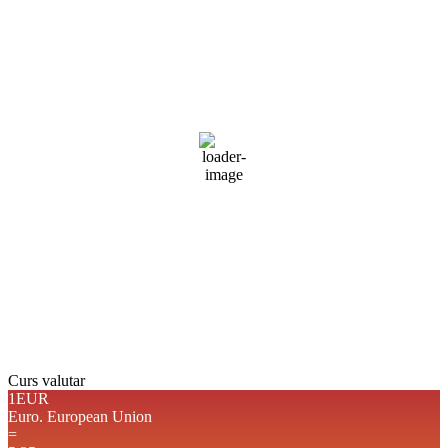
08:16,
aug. 6, 2026
22
°C
cer senin
69 %
1018 mb
2 mph
Rafală vânturi:
3 mph
Nori:
1%
Vizibilitate:
10 km
Răsărit de soare:
05:07
Apus:
19:41
Detaliat
Ultima actualizare: 08:14
Weather from OpenWeatherMap
Curs valutar
1EUR
Euro.
European Union
=