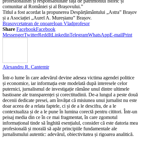
profesionalism și responsabilitate față de patrimoniul istoric și
comunitar al României și al Brașovului.”
Titlul a fost acordat la propunerea Despărțământului „Astra” Brașov
și a Asociației „Aurel A. Mureșianu” Brașov.
Brasov
cetatean de onoare
Ioan Vlad
profesor
Share
Facebook
Facebook
Messenger
Twitter
ReddIt
Linkedin
Telegram
WhatsApp
E-mail
Print
Alexandru R. Cantemir
Într-o lume în care adevărul devine adesea victima agendei politice
și economice, iar informația este modelată după interesele celor
puternici, jurnalismul de investigație rămâne unul dintre ultimele
bastioane ale transparenței și corectitudinii. De-a lungul a peste două
decenii dedicate presei, am învățat că misiunea unui jurnalist nu este
doar aceea de a relata faptele, ci și de a le descifra, de a le
contextualiza și de a le pune în lumina corectă pentru cititori. Într-un
peisaj media din ce în ce mai fragmentat, în care zgomotul
informațional tinde să înghită esențialul, consider că este datoria mea
profesională și morală să apăr principiile fundamentale ale
jurnalismului autentic: adevărul, obiectivitatea și rigoarea analitică.