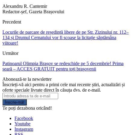
Alexandru R. Cantemir
Redactor-șef, Gazeta Brașovului
Precedent
Locurile de parcare de reședință libere de pe Str. Zizinului nr. 112–
134 și Drumul Cernatului vor fi scoase la licitație săptămâna
viitoare!
Următor
Patinoarul Olimpia Brașov se redeschide pe 5 decembrie! Prima
seară – ACCES GRATUIT pentru toți brașovenii
Abonează-te la newsletter
Înscrieți-vă aici pentru a primi cele mai recente știri, actualizări și
oferte speciale livrate direct în căsuța dvs. de e-mail.
Înscrie-mă!
Te poți dezabona oricând!
Facebook
Youtube
Instagram
RSS