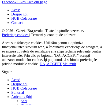
Facebook
Likes
Like our page
Acasă
Despre noi
HUB Colaborare
Contact
© 2026 - Gazeta Brașovului. Toate drepturile rezervate.
Preferințe cookies
| Termeni și condiții de utilizare
Acest site folosește cookies. Utilizăm pentru a optimiza
funcţionalitatea site-ului web, a îmbunătăţi experienţa de navigare, a
se integra cu reţele de socializare şi a afişa reclame relevante pentru
interesele tale. Prin clic pe butonul "DA, ACCEPT" accepţi
utilizarea modulelor cookie. Îţi poţi totodată schimba preferinţele
privind modulele cookie.
DA, ACCEPT
Mai mult
Sign in
Acasă
Despre noi
HUB Colaborare
Editorial
Articole / Știri
Știri