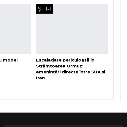
ȘTIRI
u model
Escaladare periculoasă în
Strâmtoarea Ormuz:
amenințări directe între SUA și
Iran