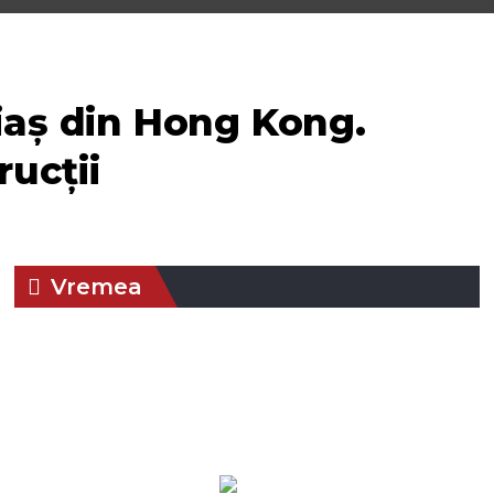
riaș din Hong Kong.
rucții
Vremea
19:05,
aug. 4,
Presiune:
Braşov, RO
Umiditate:
1017 mb
2026
38 %
28
Vânt:
3
Rafală
°C
mph
vânturi:
3
mph