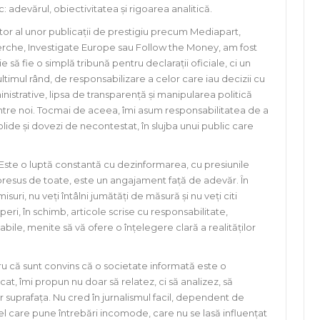
: adevărul, obiectivitatea și rigoarea analitică.
tor al unor publicații de prestigiu precum Mediapart,
rche, Investigate Europe sau Follow the Money, am fost
ă fie o simplă tribună pentru declarații oficiale, ci un
 ultimul rând, de responsabilizare a celor care iau decizii cu
nistrative, lipsa de transparență și manipularea politică
ntre noi. Tocmai de aceea, îmi asum responsabilitatea de a
lide și dovezi de necontestat, în slujba unui public care
. Este o luptă constantă cu dezinformarea, cu presiunile
 presus de toate, este un angajament față de adevăr. În
ri, nu veți întâlni jumătăți de măsură și nu veți citi
eri, în schimb, articole scrise cu responsabilitate,
bile, menite să vă ofere o înțelegere clară a realităților
u că sunt convins că o societate informată este o
at, îmi propun nu doar să relatez, ci să analizez, să
r suprafața. Nu cred în jurnalismul facil, dependent de
cel care pune întrebări incomode, care nu se lasă influențat