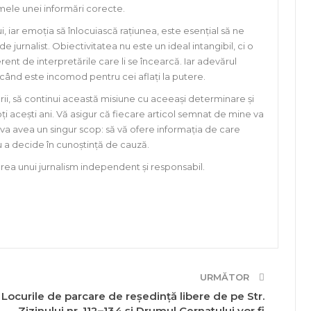
mele unei informări corecte.
ui, iar emoția să înlocuiască rațiunea, este esențial să ne
 jurnalist. Obiectivitatea nu este un ideal intangibil, ci o
rent de interpretările care li se încearcă. Iar adevărul
 când este incomod pentru cei aflați la putere.
rii, să continui această misiune cu aceeași determinare și
ți acești ani. Vă asigur că fiecare articol semnat de mine va
 va avea un singur scop: să vă ofere informația de care
ru a decide în cunoștință de cauză.
ea unui jurnalism independent și responsabil.
URMĂTOR
Locurile de parcare de reședință libere de pe Str.
Zizinului nr. 112–134 și Drumul Cernatului vor fi