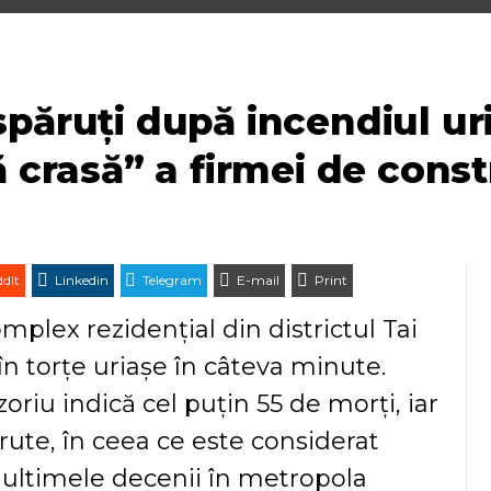
spăruți după incendiul u
ă crasă” a firmei de const
dIt
Linkedin
Telegram
E-mail
Print
plex rezidențial din districtul Tai
n torțe uriașe în câteva minute.
zoriu indică cel puțin 55 de morți, iar
ute, în ceea ce este considerat
 ultimele decenii în metropola