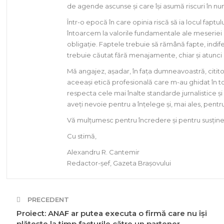
de agende ascunse și care își asumă riscuri în nu
Într-o epocă în care opinia riscă să ia locul faptul
întoarcem la valorile fundamentale ale meseriei de
obligație. Faptele trebuie să rămână fapte, indife
trebuie căutat fără menajamente, chiar și atunci
Mă angajez, așadar, în fața dumneavoastră, citito
aceeași etică profesională care m-au ghidat în to
respecta cele mai înalte standarde jurnalistice și
aveți nevoie pentru a înțelege și, mai ales, pent
Vă mulțumesc pentru încredere și pentru susținer
Cu stimă,
Alexandru R. Cantemir
Redactor-șef, Gazeta Brașovului
PRECEDENT
Proiect: ANAF ar putea executa o firmă care nu își
plătește la timp facturile către un partener