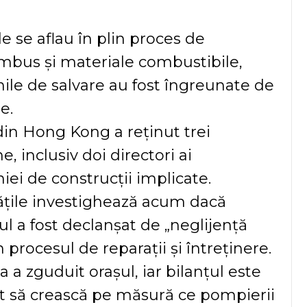
le se aflau în plin proces de
bambus și materiale combustibile,
nile de salvare au fost îngreunate de
e.
 din Hong Kong a reținut trei
, inclusiv doi directori ai
ei de construcții implicate.
ățile investighează acum dacă
ul a fost declanșat de „neglijență
n procesul de reparații și întreținere.
 a zguduit orașul, iar bilanțul este
t să crească pe măsură ce pompierii