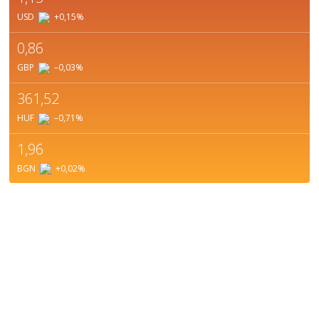
USD
+0,15
%
0,86
GBP
–0,03
%
361,52
HUF
–0,71
%
1,96
BGN
+0,02
%