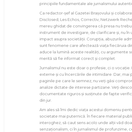
principiile fundamentale ale jurnalismului autentic
Ca redactor-șef al Gazetei Brașovului și colabora
Disclosed, Les Echos, Correctiv, Netzwerk Reche
mereu ghidat de convingerea că presa nu trebuie s
instrument de investigare, de clarificare și, nu în
impact asupra societății. Corupția, abuzurile admi
sunt fenomene care afectează viața fiecăruia di
aduce la lumină aceste realități, cu argumente so
merită să fie informat corect și complet.
Jurnalismul nu este doar o profesie, ci o vocație
externe și cu încercările de intimidare. Dar, mai
paginile pe care le semnez, nu veți găsi compromisu
analize dictate de interese partizane. Veți descop
documentate riguros și susținute de fapte verifica
din jur.
Am ales să îmi dedic viața acestui domeniu pentr
societate mai puternică. În fiecare material public
interoghez, să caut sens acolo unde alții văd doa
senzaționalism, ci în jurnalismul de profunzime, 