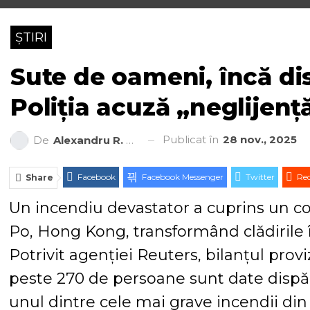
ȘTIRI
Sute de oameni, încă di
Poliția acuză „neglijenț
Publicat în
28 nov., 2025
De
Alexandru R. Cantemir
Facebook
Facebook Messenger
Twitter
Red
Share
Un incendiu devastator a cuprins un com
Po, Hong Kong, transformând clădirile î
Potrivit agenției Reuters, bilanțul provi
peste 270 de persoane sunt date dispăr
unul dintre cele mai grave incendii din