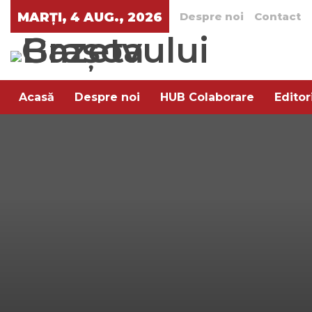
MARȚI, 4 AUG., 2026
Despre noi
Contact
Acasă
Despre noi
HUB Colaborare
Editor
Arta rafinamentului
Pe aratura
Trend XXI