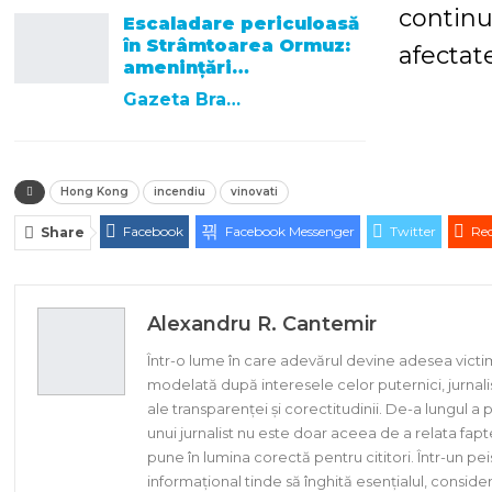
continu
Escaladare periculoasă
în Strâmtoarea Ormuz:
afectate
amenințări…
Gazeta Brasovului
Hong Kong
incendiu
vinovati
Facebook
Facebook Messenger
Twitter
Red
Share
Alexandru R. Cantemir
Într-o lume în care adevărul devine adesea victi
modelată după interesele celor puternici, jurnal
ale transparenței și corectitudinii. De-a lungul 
unui jurnalist nu este doar aceea de a relata faptel
pune în lumina corectă pentru cititori. Într-un p
informațional tinde să înghită esențialul, consid