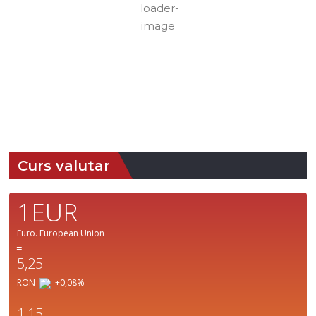
Nori:
0%
Vizibilitate:
10
Cer Senin
km
Răsărit
Apus:
de soare:
19:44
05:04
Detaliat
Ultima actualizare: 18:58
Weather from OpenWeatherMap
Curs valutar
1EUR
Euro.
European Union
=
5,25
RON
+0,08
%
1,15