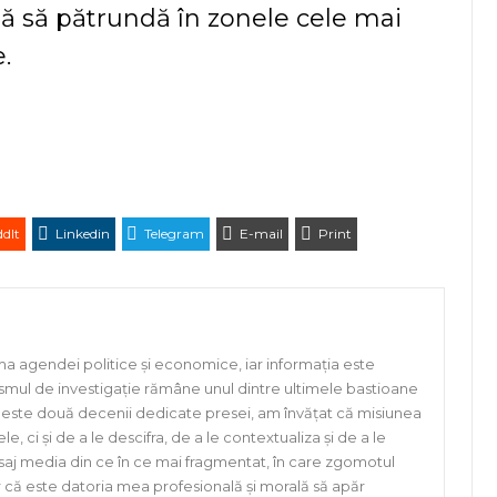
ă să pătrundă în zonele cele mai
.
dIt
Linkedin
Telegram
E-mail
Print
ma agendei politice și economice, iar informația este
ismul de investigație rămâne unul dintre ultimele bastioane
a peste două decenii dedicate presei, am învățat că misiunea
e, ci și de a le descifra, de a le contextualiza și de a le
eisaj media din ce în ce mai fragmentat, în care zgomotul
er că este datoria mea profesională și morală să apăr