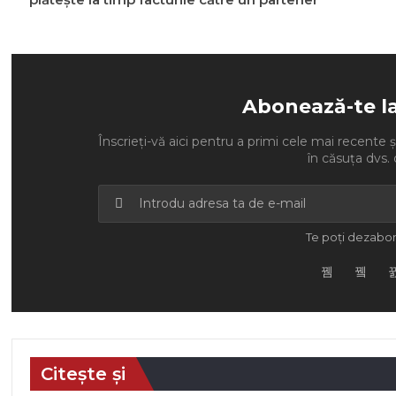
Abonează-te l
Înscrieți-vă aici pentru a primi cele mai recente ști
în căsuța dvs. 
Te poți dezabon
Citește și