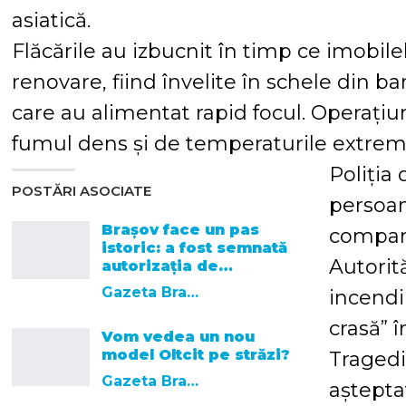
asiatică.
Flăcările au izbucnit în timp ce imobile
renovare, fiind învelite în schele din 
care au alimentat rapid focul. Operațiu
fumul dens și de temperaturile extrem
Poliția
POSTĂRI ASOCIATE
persoane
Brașov face un pas
compani
istoric: a fost semnată
Autorit
autorizația de…
Gazeta Brasovului
incendi
crasă” î
Vom vedea un nou
model Oltcit pe străzi?
Tragedia
Gazeta Brasovului
aștepta