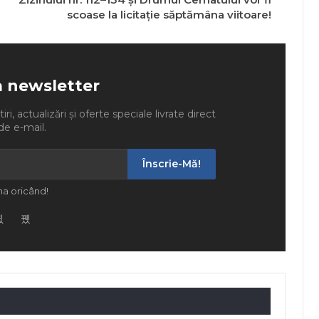
scoase la licitație săptămâna viitoare!
a newsletter
ri, actualizări și oferte speciale livrate direct
de e-mail.
Înscrie-Mă!
a oricând!