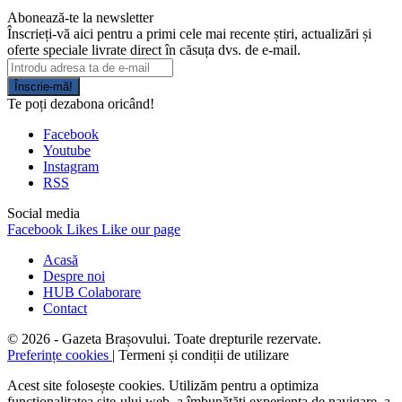
Abonează-te la newsletter
Înscrieți-vă aici pentru a primi cele mai recente știri, actualizări și
oferte speciale livrate direct în căsuța dvs. de e-mail.
Înscrie-mă!
Te poți dezabona oricând!
Facebook
Youtube
Instagram
RSS
Social media
Facebook
Likes
Like our page
Acasă
Despre noi
HUB Colaborare
Contact
© 2026 - Gazeta Brașovului. Toate drepturile rezervate.
Preferințe cookies
| Termeni și condiții de utilizare
Acest site folosește cookies. Utilizăm pentru a optimiza
funcţionalitatea site-ului web, a îmbunătăţi experienţa de navigare, a