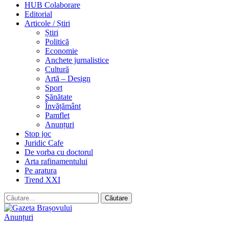
HUB Colaborare
Editorial
Articole / Știri
Știri
Politică
Economie
Anchete jurnalistice
Cultură
Artă – Design
Sport
Sănătate
Învățământ
Pamflet
Anunțuri
Stop joc
Juridic Cafe
De vorba cu doctorul
Arta rafinamentului
Pe aratura
Trend XXI
Anunțuri