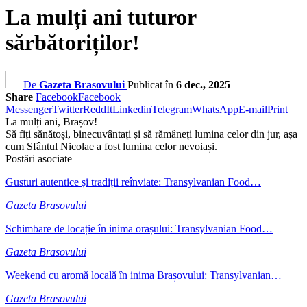
La mulți ani tuturor
sărbătoriților!
De
Gazeta Brasovului
Publicat în
6 dec., 2025
Share
Facebook
Facebook
Messenger
Twitter
ReddIt
Linkedin
Telegram
WhatsApp
E-mail
Print
La mulți ani, Brașov!
Să fiți sănătoși, binecuvântați și să rămâneți lumina celor din jur, așa
cum Sfântul Nicolae a fost lumina celor nevoiași.
Postări asociate
Gusturi autentice și tradiții reînviate: Transylvanian Food…
Gazeta Brasovului
Schimbare de locație în inima orașului: Transylvanian Food…
Gazeta Brasovului
Weekend cu aromă locală în inima Brașovului: Transylvanian…
Gazeta Brasovului