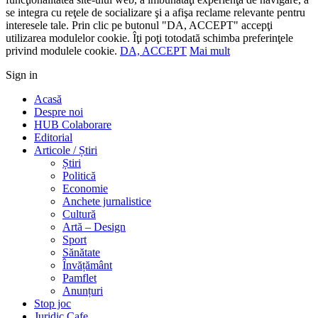
se integra cu reţele de socializare şi a afişa reclame relevante pentru
interesele tale. Prin clic pe butonul "DA, ACCEPT" accepţi
utilizarea modulelor cookie. Îţi poţi totodată schimba preferinţele
privind modulele cookie.
DA, ACCEPT
Mai mult
Sign in
Acasă
Despre noi
HUB Colaborare
Editorial
Articole / Știri
Știri
Politică
Economie
Anchete jurnalistice
Cultură
Artă – Design
Sport
Sănătate
Învățământ
Pamflet
Anunțuri
Stop joc
Juridic Cafe