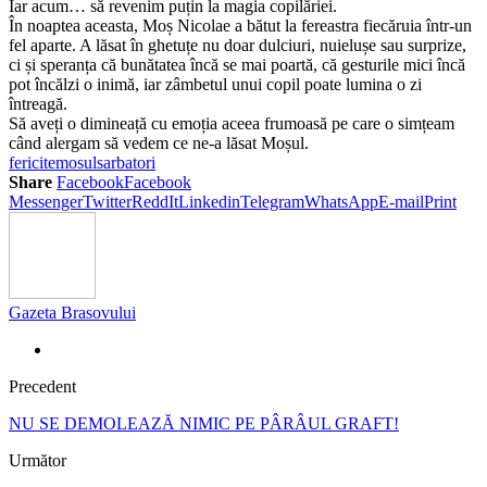
Iar acum… să revenim puțin la magia copilăriei.
În noaptea aceasta, Moș Nicolae a bătut la fereastra fiecăruia într-un
fel aparte. A lăsat în ghetuțe nu doar dulciuri, nuielușe sau surprize,
ci și speranța că bunătatea încă se mai poartă, că gesturile mici încă
pot încălzi o inimă, iar zâmbetul unui copil poate lumina o zi
întreagă.
Să aveți o dimineață cu emoția aceea frumoasă pe care o simțeam
când alergam să vedem ce ne-a lăsat Moșul.
fericite
mosul
sarbatori
Share
Facebook
Facebook
Messenger
Twitter
ReddIt
Linkedin
Telegram
WhatsApp
E-mail
Print
Gazeta Brasovului
Precedent
NU SE DEMOLEAZĂ NIMIC PE PÂRÂUL GRAFT!
Următor