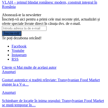
VLAH – primul blindat românesc modern, construit integral în
România
Abonează-te la newsletter
Înscrieți-vă aici pentru a primi cele mai recente știri, actualizări și
oferte speciale livrate direct în căsuța dvs. de e-mail.
Înscrie-mă!
Te poți dezabona oricând!
Facebook
Youtube
Instagram
RSS
Citește și
Mai multe de acelasi autor
Anunțuri
Gusturi autentice și tradiții reînviate: Transylvanian Food Market
ajunge la a V-a…
Anunțuri
Schimbare de locație în inima orașului: Transylvanian Food Market
se mută temporar în…