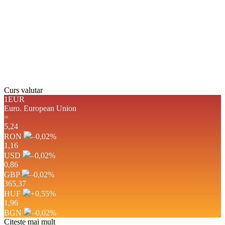
Nori:
6%
Vizibilitate:
10 km
Răsărit de soare:
05:11
Apus:
19:37
Detaliat
Ultima actualizare: 13:06
Weather from OpenWeatherMap
Curs valutar
1EUR
Euro.
European Union
=
5,24
RON
–0,02
%
1,16
USD
–0,02
%
0,86
GBP
–0,02
%
365,37
HUF
+0,55
%
1,96
BGN
–0,02
%
Citește mai mult