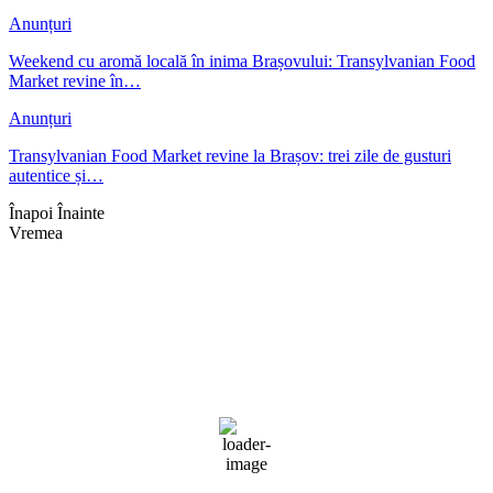
Anunțuri
Weekend cu aromă locală în inima Brașovului: Transylvanian Food
Market revine în…
Anunțuri
Transylvanian Food Market revine la Brașov: trei zile de gusturi
autentice și…
Înapoi
Înainte
Vremea
Braşov, RO
13:09,
aug. 9, 2026
25
°C
cer senin
48 %
1017 mb
8 mph
Rafală vânturi:
6 mph