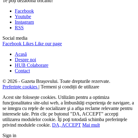
Te poți dezabona oricând!
Facebook
Youtube
Instagram
RSS
Social media
Facebook
Likes
Like our page
Acasă
Despre noi
HUB Colaborare
Contact
© 2026 - Gazeta Brașovului. Toate drepturile rezervate.
Preferințe cookies
| Termeni și condiții de utilizare
Acest site folosește cookies. Utilizăm pentru a optimiza
funcţionalitatea site-ului web, a îmbunătăţi experienţa de navigare, a
se integra cu reţele de socializare şi a afişa reclame relevante pentru
interesele tale. Prin clic pe butonul "DA, ACCEPT" accepţi
utilizarea modulelor cookie. Îţi poţi totodată schimba preferinţele
privind modulele cookie.
DA, ACCEPT
Mai mult
Sign in