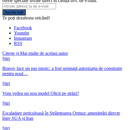
oferte speciale livrate direct în căsuța dvs. de e-mail.
Înscrie-mă!
Te poți dezabona oricând!
Facebook
Youtube
Instagram
RSS
Citește și
Mai multe de acelasi autor
Știri
Brașov face un pas istoric: a fost semnată autorizația de construire
pentru noul…
Știri
Vom vedea un nou model Oltcit pe străzi?
Știri
Escaladare periculoasă în Strâmtoarea Ormuz: amenințări directe
între SUA și Iran
Știri