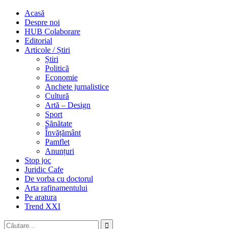
Acasă
Despre noi
HUB Colaborare
Editorial
Articole / Știri
Știri
Politică
Economie
Anchete jurnalistice
Cultură
Artă – Design
Sport
Sănătate
Învățământ
Pamflet
Anunțuri
Stop joc
Juridic Cafe
De vorba cu doctorul
Arta rafinamentului
Pe aratura
Trend XXI