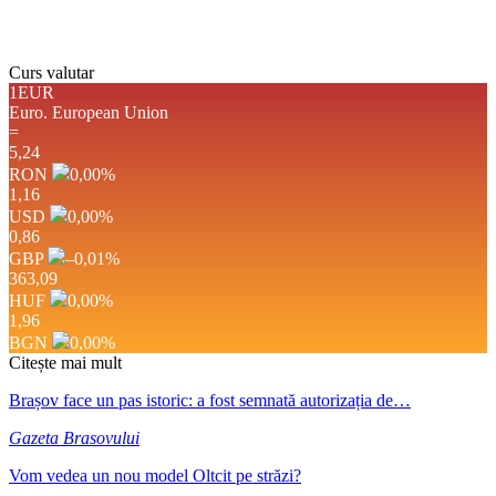
Weather from OpenWeatherMap
Curs valutar
1EUR
Euro.
European Union
=
5,24
RON
0,00
%
1,16
USD
0,00
%
0,86
GBP
–0,01
%
363,09
HUF
0,00
%
1,96
BGN
0,00
%
Citește mai mult
Brașov face un pas istoric: a fost semnată autorizația de…
Gazeta Brasovului
Vom vedea un nou model Oltcit pe străzi?