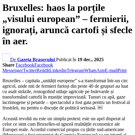
Bruxelles: haos la porțile
„visului european” – fermierii,
ignorați, aruncă cartofi și sfecle
în aer.
De
Gazeta Brasovului
Publicat în
19 dec., 2025
Share
Facebook
Facebook
Messenger
Twitter
ReddIt
Linkedin
Telegram
WhatsApp
E-mail
Print
Bruxelles – capitala „unității europene” s-a transformat într-un circ
agricol, unde mii de fermieri furioși din peste 40 de grupuri au luat
cu asalt străzile, rostogolind utilaje agricole pe bulevarde și
transformând cartofii în muniție improvizată. Tunuri cu apă, gaze
lacrimogene și petarde – spectacolul a fost gata pentru un festival al
frustrării, nu pentru o discuție de politică serioasă. ￼
Această revoltă nu este un simplu protest: este un apel disperat al
celor ce simt cum Bruxelles-ul ignoră realitățile economice ale
Europei reale. Acordul comercial propus cu țările sud-americane
(Mercosur) a fost prezentat de Comisia Europeană ca un triumf al