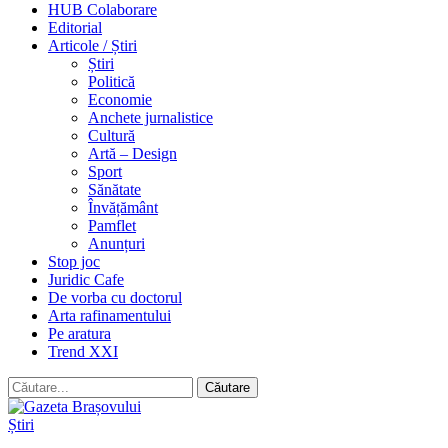
HUB Colaborare
Editorial
Articole / Știri
Știri
Politică
Economie
Anchete jurnalistice
Cultură
Artă – Design
Sport
Sănătate
Învățământ
Pamflet
Anunțuri
Stop joc
Juridic Cafe
De vorba cu doctorul
Arta rafinamentului
Pe aratura
Trend XXI
Știri