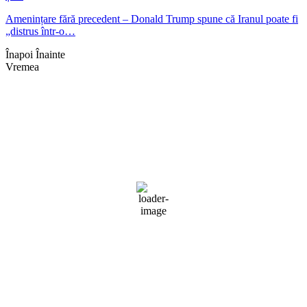
Amenințare fără precedent – Donald Trump spune că Iranul poate fi
„distrus într-o…
Înapoi
Înainte
Vremea
Braşov, RO
08:12,
aug. 8, 2026
22
°C
câțiva nori
69 %
1014 mb
1 mph
Rafală vânturi:
1 mph
Nori:
11%
Vizibilitate:
10 km
Răsărit de soare:
05:09
Apus:
19:38
Detaliat
Ultima actualizare: 08:06