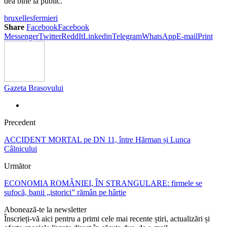
dea bine la public.
bruxelles
fermieri
Share
Facebook
Facebook
Messenger
Twitter
ReddIt
Linkedin
Telegram
WhatsApp
E-mail
Print
Gazeta Brasovului
Precedent
ACCIDENT MORTAL pe DN 11, între Hărman și Lunca
Câlnicului
Următor
ECONOMIA ROMÂNIEI, ÎN STRANGULARE: firmele se
sufocă, banii „istorici” rămân pe hârtie
Abonează-te la newsletter
Înscrieți-vă aici pentru a primi cele mai recente știri, actualizări și