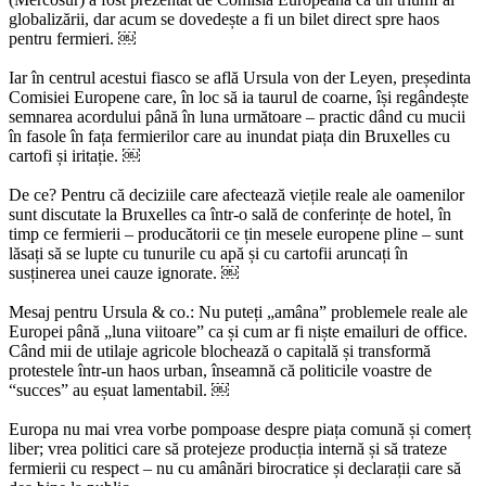
globalizării, dar acum se dovedește a fi un bilet direct spre haos
pentru fermieri. ￼
Iar în centrul acestui fiasco se află Ursula von der Leyen, președinta
Comisiei Europene care, în loc să ia taurul de coarne, își regândește
semnarea acordului până în luna următoare – practic dând cu mucii
în fasole în fața fermierilor care au inundat piața din Bruxelles cu
cartofi și iritație. ￼
De ce? Pentru că deciziile care afectează viețile reale ale oamenilor
sunt discutate la Bruxelles ca într-o sală de conferințe de hotel, în
timp ce fermierii – producătorii ce țin mesele europene pline – sunt
lăsați să se lupte cu tunurile cu apă și cu cartofii aruncați în
susținerea unei cauze ignorate. ￼
Mesaj pentru Ursula & co.: Nu puteți „amâna” problemele reale ale
Europei până „luna viitoare” ca și cum ar fi niște emailuri de office.
Când mii de utilaje agricole blochează o capitală și transformă
protestele într-un haos urban, înseamnă că politicile voastre de
“succes” au eșuat lamentabil. ￼
Europa nu mai vrea vorbe pompoase despre piața comună și comerț
liber; vrea politici care să protejeze producția internă și să trateze
fermierii cu respect – nu cu amânări birocratice și declarații care să