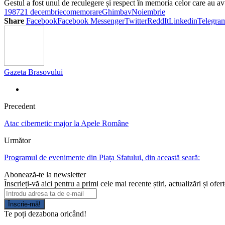
Gestul a fost unul de reculegere și respect în memoria celor care au avut
1987
21 decembrie
comemorare
Ghimbav
Noiembrie
Share
Facebook
Facebook Messenger
Twitter
ReddIt
Linkedin
Telegra
Gazeta Brasovului
Precedent
Atac cibernetic major la Apele Române
Următor
Programul de evenimente din Piața Sfatului, din această seară:
Abonează-te la newsletter
Înscrieți-vă aici pentru a primi cele mai recente știri, actualizări și ofer
Înscrie-mă!
Te poți dezabona oricând!