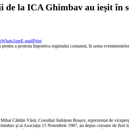
i de la ICA Ghimbav au ieșit în s
m
WhatsApp
E-mail
Print
entru a protesta împotriva regimului comunist, în urma evenimentelor de 
e Mihai Cătălin Văsii, Consiliul Județean Brașov, reprezentat de vicepre
mbav și ai Asociația 15 Noiembrie 1987, au depus coroane de flori la tr