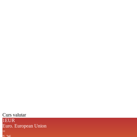
Curs valutar
1EUR
Euro.
European Union
=
5,26