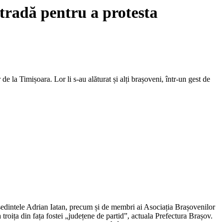
tradă pentru a protesta
la Timișoara. Lor li s-au alăturat și alți brașoveni, într-un gest de
ședintele Adrian Iatan, precum și de membri ai Asociația Brașovenilor
oița din fața fostei „județene de partid”, actuala Prefectura Brașov.