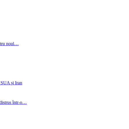
entru noul…
e SUA și Iran
distrus într-o…
Braşov, RO