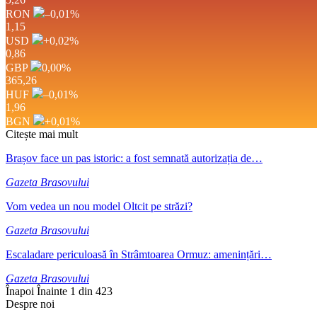
RON
–0,01
%
1,15
USD
+0,02
%
0,86
GBP
0,00
%
365,26
HUF
–0,01
%
1,96
BGN
+0,01
%
Citește mai mult
Brașov face un pas istoric: a fost semnată autorizația de…
Gazeta Brasovului
Vom vedea un nou model Oltcit pe străzi?
Gazeta Brasovului
Escaladare periculoasă în Strâmtoarea Ormuz: amenințări…
Gazeta Brasovului
Înapoi
Înainte
1 din 423
Despre noi