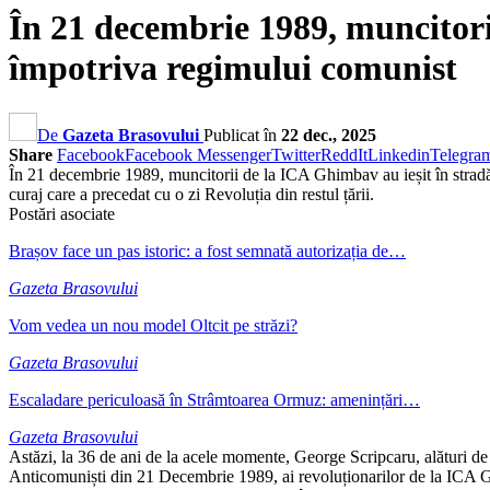
În 21 decembrie 1989, muncitori
împotriva regimului comunist
De
Gazeta Brasovului
Publicat în
22 dec., 2025
Share
Facebook
Facebook Messenger
Twitter
ReddIt
Linkedin
Telegra
În 21 decembrie 1989, muncitorii de la ICA Ghimbav au ieșit în stradă p
curaj care a precedat cu o zi Revoluția din restul țării.
Postări asociate
Brașov face un pas istoric: a fost semnată autorizația de…
Gazeta Brasovului
Vom vedea un nou model Oltcit pe străzi?
Gazeta Brasovului
Escaladare periculoasă în Strâmtoarea Ormuz: amenințări…
Gazeta Brasovului
Astăzi, la 36 de ani de la acele momente, George Scripcaru, alături d
Anticomuniști din 21 Decembrie 1989, ai revoluționarilor de la ICA Ghi