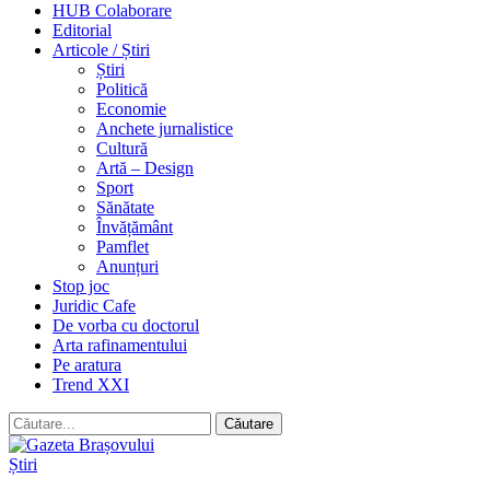
HUB Colaborare
Editorial
Articole / Știri
Știri
Politică
Economie
Anchete jurnalistice
Cultură
Artă – Design
Sport
Sănătate
Învățământ
Pamflet
Anunțuri
Stop joc
Juridic Cafe
De vorba cu doctorul
Arta rafinamentului
Pe aratura
Trend XXI
Știri