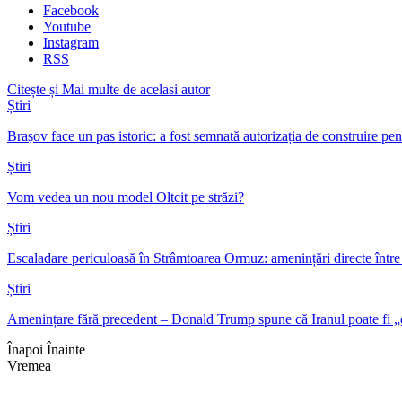
Facebook
Youtube
Instagram
RSS
Citește și
Mai multe de acelasi autor
Știri
Brașov face un pas istoric: a fost semnată autorizația de construire p
Știri
Vom vedea un nou model Oltcit pe străzi?
Știri
Escaladare periculoasă în Strâmtoarea Ormuz: amenințări directe într
Știri
Amenințare fără precedent – Donald Trump spune că Iranul poate fi „
Înapoi
Înainte
Vremea