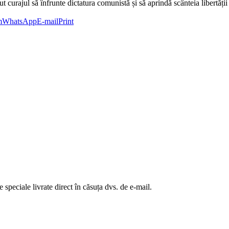
 curajul să înfrunte dictatura comunistă și să aprindă scânteia libertății 
m
WhatsApp
E-mail
Print
te speciale livrate direct în căsuța dvs. de e-mail.