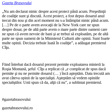
Gazeta Brasovului
„Nu am declarat nimic despre acest proiect până acum. Preşedinţii
de coaliţie sunt şi discută. Acest proiect, a fost depus dosarul anul
trecut din nou şi din acel moment nu s-a întâmplat nimic până acum.
[…] Pe de o parte avem avocaţii de la New York care ne spun
despre dosar, pe de altă parte avem o mare parte dintre oameni care
ne spun că avem nevoie de bani şi ar trebui să exploatăm, pe de altă
parte ne spun oameni de la Ministerul Culturii alte opinii. Sunt foarte
multe opinii. Decizia trebuie luată în coaliţie”, a adăugat premierul
Cîţu.
Fiind întrebat dacă dosarul prezent permite exploatarea minieră la
Roşia Montană, şeful Cîţu a replicat că „e complicat de spus dacă
permite şi nu ne permite dosarul (… ) încă aşteptăm. Data trecută am
avut câteva opinii de la specialişti. Aşteptăm să vedem opiniile
specialiştilor. Unii spun că da, alţii că nu”, a subliniat premierul.
#gazetabrasovului
gazetabrasovului.ro