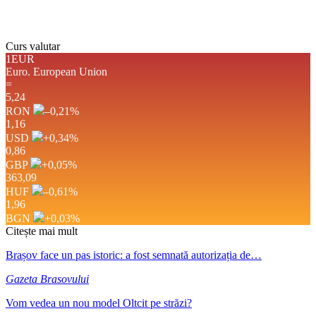
Weather from OpenWeatherMap
Curs valutar
1EUR
Euro.
European Union
=
5,24
RON
–0,21
%
1,16
USD
+0,34
%
0,86
GBP
+0,05
%
363,09
HUF
–0,61
%
1,96
BGN
+0,03
%
Citește mai mult
Brașov face un pas istoric: a fost semnată autorizația de…
Gazeta Brasovului
Vom vedea un nou model Oltcit pe străzi?