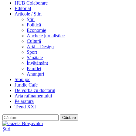
HUB Colaborare
Editorial
Articole / Știri
Știri
Politică
Economie
Anchete jurnalistice
Cultură
Artă – Design
Sport
Sănătate
Învățământ
Pamflet
Anunțuri
Stop joc
Juridic Cafe
De vorba cu doctorul
Arta rafinamentului
Pe aratura
Trend XXI
Știri