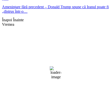
Amenințare fără precedent – Donald Trump spune că Iranul poate fi
„distrus într-o…
Înapoi
Înainte
Vremea
Braşov, RO
02:04,
aug. 8, 2026
19
°C
câțiva nori
72 %
1014 mb
3 mph
Rafală vânturi:
3 mph
Nori:
15%
Vizibilitate:
10 km
Răsărit de soare:
05:09
Apus:
19:38
Detaliat
Ultima actualizare: 01:56