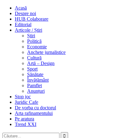
Acasă
Despre noi
HUB Colaborare
Editorial
Articole / Știri
Știri
Politică
Economie
Anchete jurnalistice
Cultură
Artă – Design
Sport
Sănătate
Învățământ
Pamflet
Anunțuri
Stop joc
Juridic Cafe
De vorba cu doctorul
Arta rafinamentului
Pe aratura
Trend XXI