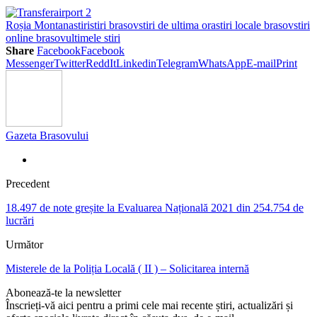
Roșia Montana
stiri
stiri brasov
stiri de ultima ora
stiri locale brasov
stiri
online brasov
ultimele stiri
Share
Facebook
Facebook
Messenger
Twitter
ReddIt
Linkedin
Telegram
WhatsApp
E-mail
Print
Gazeta Brasovului
Precedent
18.497 de note greșite la Evaluarea Națională 2021 din 254.754 de
lucrări
Următor
Misterele de la Poliția Locală ( II ) – Solicitarea internă
Abonează-te la newsletter
Înscrieți-vă aici pentru a primi cele mai recente știri, actualizări și