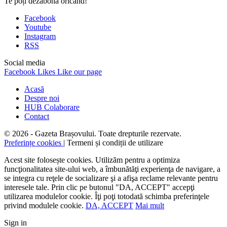
Te poți dezabona oricând!
Facebook
Youtube
Instagram
RSS
Social media
Facebook
Likes
Like our page
Acasă
Despre noi
HUB Colaborare
Contact
© 2026 - Gazeta Brașovului. Toate drepturile rezervate.
Preferințe cookies
| Termeni și condiții de utilizare
Acest site folosește cookies. Utilizăm pentru a optimiza
funcţionalitatea site-ului web, a îmbunătăţi experienţa de navigare, a
se integra cu reţele de socializare şi a afişa reclame relevante pentru
interesele tale. Prin clic pe butonul "DA, ACCEPT" accepţi
utilizarea modulelor cookie. Îţi poţi totodată schimba preferinţele
privind modulele cookie.
DA, ACCEPT
Mai mult
Sign in