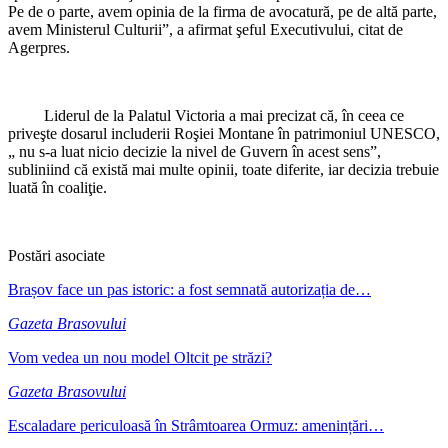
Pe de o parte, avem opinia de la firma de avocatură, pe de altă parte,
avem Ministerul Culturii”, a afirmat şeful Executivului, citat de
Agerpres.
Liderul de la Palatul Victoria a mai precizat că, în ceea ce
priveşte dosarul includerii Roşiei Montane în patrimoniul UNESCO,
„ nu s-a luat nicio decizie la nivel de Guvern în acest sens”,
subliniind că există mai multe opinii, toate diferite, iar decizia trebuie
luată în coaliţie.
Postări asociate
Brașov face un pas istoric: a fost semnată autorizația de…
Gazeta Brasovului
Vom vedea un nou model Oltcit pe străzi?
Gazeta Brasovului
Escaladare periculoasă în Strâmtoarea Ormuz: amenințări…