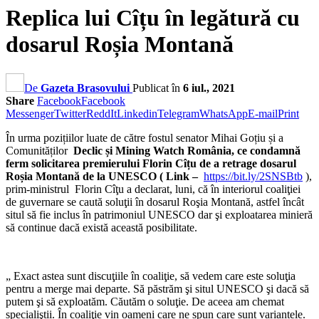
Replica lui Cîțu în legătură cu
dosarul Roșia Montană
De
Gazeta Brasovului
Publicat în
6 iul., 2021
Share
Facebook
Facebook
Messenger
Twitter
ReddIt
Linkedin
Telegram
WhatsApp
E-mail
Print
În urma pozițiilor luate de către fostul senator Mihai Goțiu și a
Comunităților
Declic și Mining Watch România, ce condamnă
ferm solicitarea premierului Florin Cîțu de a retrage dosarul
Roșia Montană de la UNESCO ( Link –
https://bit.ly/2SNSBtb
),
prim-ministrul Florin Cîţu a declarat, luni, că în interiorul coaliţiei
de guvernare se caută soluţii în dosarul Roşia Montană, astfel încât
situl să fie inclus în patrimoniul UNESCO dar şi exploatarea minieră
să continue dacă există această posibilitate.
„ Exact astea sunt discuţiile în coaliţie, să vedem care este soluţia
pentru a merge mai departe. Să păstrăm şi situl UNESCO şi dacă să
putem şi să exploatăm. Căutăm o soluţie. De aceea am chemat
specialiştii. În coaliţie vin oameni care ne spun care sunt variantele.