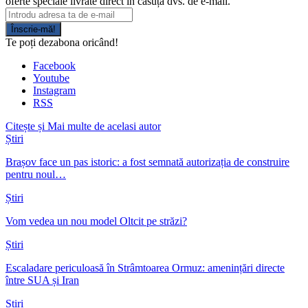
oferte speciale livrate direct în căsuța dvs. de e-mail.
Înscrie-mă!
Te poți dezabona oricând!
Facebook
Youtube
Instagram
RSS
Citește și
Mai multe de acelasi autor
Știri
Brașov face un pas istoric: a fost semnată autorizația de construire
pentru noul…
Știri
Vom vedea un nou model Oltcit pe străzi?
Știri
Escaladare periculoasă în Strâmtoarea Ormuz: amenințări directe
între SUA și Iran
Știri