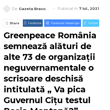
Publicat în
7 iul., 2021
De
Gazeta Brasovului
Facebook
Facebook Messenger
Twitter
Share
Greenpeace România
ReddIt
Linkedin
Telegram
WhatsApp
E-mail
Print
semnează alături de
alte 73 de organizații
neguvernamentale o
scrisoare deschisă
intitulată „ Va pica
Guvernul Cîțu testul