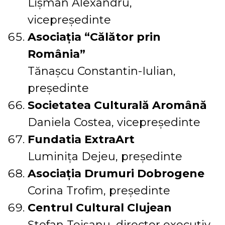
Lișman Alexandru,
vicepreședinte
Asociația “Călător prin
România”
Tănașcu Constantin-Iulian,
președinte
Societatea Culturală Aromână
Daniela Costea, vicepreședinte
Fundatia ExtraArt
Luminița Dejeu, președinte
Asociația Drumuri Dobrogene
Corina Trofim, președinte
Centrul Cultural Clujean
Ștefan Teișanu, director executiv