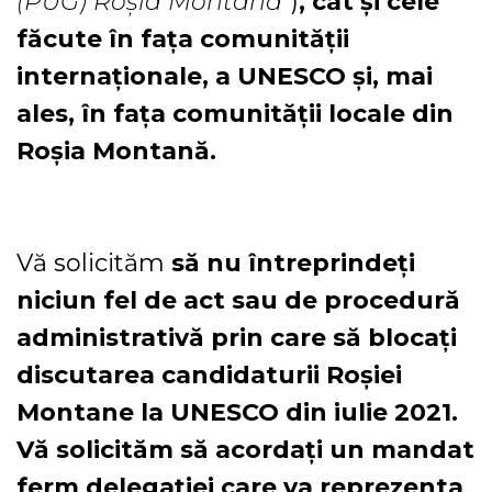
(PUG) Roșia Montană”
)
, cât și cele
făcute în fața comunității
internaționale, a UNESCO și, mai
ales, în fața comunității locale din
Roșia Montană.
Vă solicităm
să nu întreprindeți
niciun fel de act sau de procedură
administrativă prin care să blocați
discutarea candidaturii Roșiei
Montane la UNESCO din iulie 2021.
Vă solicităm să acordați un mandat
ferm delegației care va reprezenta