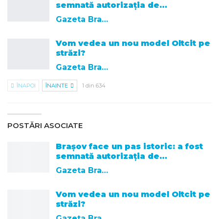
semnată autorizația de…
Gazeta Brasovului
Vom vedea un nou model Oltcit pe
străzi?
Gazeta Brasovului
ÎNAPOI
ÎNAINTE
1 din 634
POSTĂRI ASOCIATE
Brașov face un pas istoric: a fost
semnată autorizația de…
Gazeta Brasovului
Vom vedea un nou model Oltcit pe
străzi?
Gazeta Brasovului