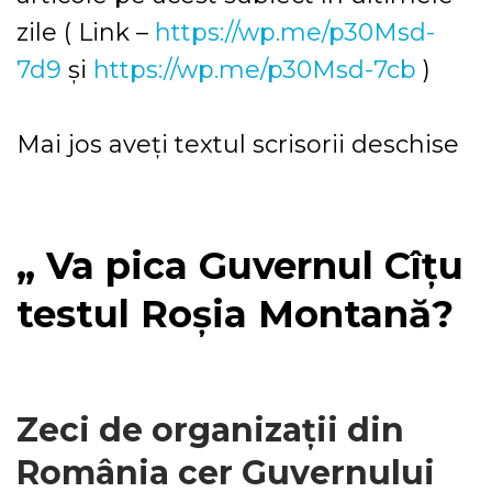
zile ( Link –
https://wp.me/p30Msd-
7d9
și
https://wp.me/p30Msd-7cb
)
Mai jos aveți textul scrisorii deschise
„ Va pica Guvernul Cîțu
testul Roșia Montană?
Zeci de organizații din
România cer Guvernului