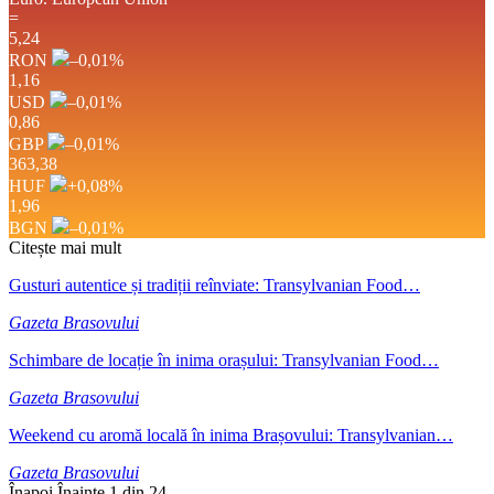
=
5,24
RON
–0,01
%
1,16
USD
–0,01
%
0,86
GBP
–0,01
%
363,38
HUF
+0,08
%
1,96
BGN
–0,01
%
Citește mai mult
Gusturi autentice și tradiții reînviate: Transylvanian Food…
Gazeta Brasovului
Schimbare de locație în inima orașului: Transylvanian Food…
Gazeta Brasovului
Weekend cu aromă locală în inima Brașovului: Transylvanian…
Gazeta Brasovului
Înapoi
Înainte
1 din 24