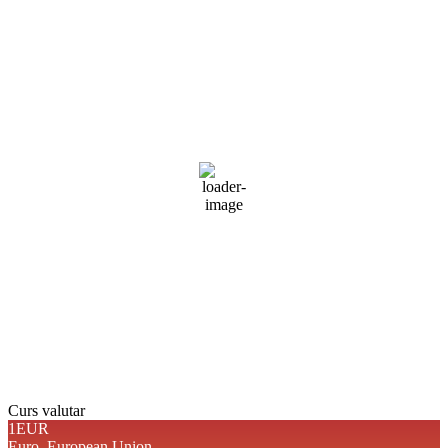
Braşov, RO
11:31,
aug. 8, 2026
29
°C
cer senin
53 %
1014 mb
3 mph
Rafală vânturi:
4 mph
Nori:
5%
Vizibilitate:
10 km
Răsărit de soare:
05:09
Apus:
19:38
Detaliat
Ultima actualizare: 11:29
Weather from OpenWeatherMap
Curs valutar
1EUR
Euro.
European Union