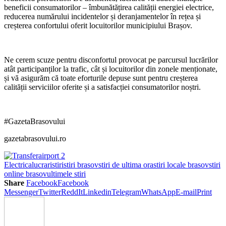
beneficii consumatorilor – îmbunătățirea calității energiei electrice,
reducerea numărului incidentelor și deranjamentelor în rețea și
creșterea confortului oferit locuitorilor municipiului Brașov.
Ne cerem scuze pentru disconfortul provocat pe parcursul lucrărilor
atât participanților la trafic, cât și locuitorilor din zonele menționate,
și vă asigurăm că toate eforturile depuse sunt pentru creșterea
calității serviciilor oferite și a satisfacției consumatorilor noștri.
#GazetaBrasovului
gazetabrasovului.ro
Electrica
lucrari
stiri
stiri brasov
stiri de ultima ora
stiri locale brasov
stiri
online brasov
ultimele stiri
Share
Facebook
Facebook
Messenger
Twitter
ReddIt
Linkedin
Telegram
WhatsApp
E-mail
Print