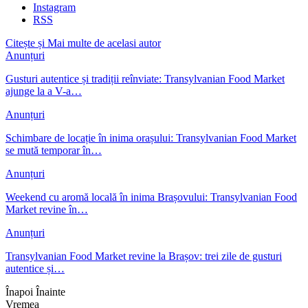
Instagram
RSS
Citește și
Mai multe de acelasi autor
Anunțuri
Gusturi autentice și tradiții reînviate: Transylvanian Food Market
ajunge la a V-a…
Anunțuri
Schimbare de locație în inima orașului: Transylvanian Food Market
se mută temporar în…
Anunțuri
Weekend cu aromă locală în inima Brașovului: Transylvanian Food
Market revine în…
Anunțuri
Transylvanian Food Market revine la Brașov: trei zile de gusturi
autentice și…
Înapoi
Înainte
Vremea