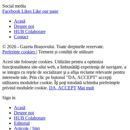
Social media
Facebook
Likes
Like our page
Acasă
Despre noi
HUB Colaborare
Contact
© 2026 - Gazeta Brașovului. Toate drepturile rezervate.
Preferințe cookies
| Termeni și condiții de utilizare
Acest site folosește cookies. Utilizăm pentru a optimiza
funcţionalitatea site-ului web, a îmbunătăţi experienţa de navigare, a
se integra cu reţele de socializare şi a afişa reclame relevante pentru
interesele tale. Prin clic pe butonul "DA, ACCEPT" accepţi
utilizarea modulelor cookie. Îţi poţi totodată schimba preferinţele
privind modulele cookie.
DA, ACCEPT
Mai mult
Sign in
Acasă
Despre noi
HUB Colaborare
Editorial
Articole / Știri