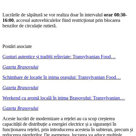
Lucrările de săpătură se vor realiza doar în intervalul
orar 08:30-
16:00
, accesul autovehiculelor fiind restricționat prin blocarea
benzilor de circulație rutieră.
Postări asociate
Gusturi autentice și tradiții reînviate: Transylvanian Food…
Gazeta Brasovului
Schimbare de locație în inima orașului: Transylvanian Food…
Gazeta Brasovului
Weekend cu aromă locală în inima Brașovului: Transylvanian…
Gazeta Brasovului
Aceste lucrări de modernizare a rețelei au ca scop creșterea
capacității de distribuție a energiei electrice și a siguranței în
funcționarea rețelei, prin introducerea acesteia în subteran, precum și
reducerea pierderilor. De asemenea, lucrarea va aduce multiple