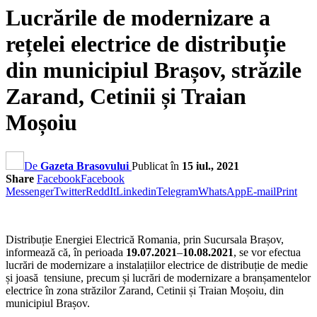
Lucrările de modernizare a
rețelei electrice de distribuție
din municipiul Brașov, străzile
Zarand, Cetinii și Traian
Moșoiu
De
Gazeta Brasovului
Publicat în
15 iul., 2021
Share
Facebook
Facebook
Messenger
Twitter
ReddIt
Linkedin
Telegram
WhatsApp
E-mail
Print
Distribuție Energiei Electrică Romania, prin Sucursala Brașov,
informează că, în perioada
19.07.2021
–
10.08.2021
, se vor efectua
lucrări de modernizare a instalațiilor electrice de distribuție de medie
și joasă tensiune, precum și lucrări de modernizare a branșamentelor
electrice în zona străzilor Zarand, Cetinii și Traian Moșoiu, din
municipiul Brașov.