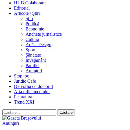
HUB Colaborare
Editorial
Articole / Știri
Știri
Politică
Economie
Anchete jurnalistice
Cultură
Artă – Design
Sport
Sănătate
Învățământ
Pamflet
Anunțuri
Stop joc
Juridic Cafe
De vorba cu doctorul
Arta rafinamentului
Pe aratura
Trend XXI
Anunțuri