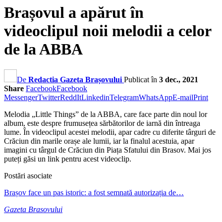
Brașovul a apărut în
videoclipul noii melodii a celor
de la ABBA
De
Redactia Gazeta Brașovului
Publicat în
3 dec., 2021
Share
Facebook
Facebook
Messenger
Twitter
ReddIt
Linkedin
Telegram
WhatsApp
E-mail
Print
Melodia „Little Things” de la ABBA, care face parte din noul lor
album, este despre frumusețea sărbătorilor de iarnă din întreaga
lume. În videoclipul acestei melodii, apar cadre cu diferite târguri de
Crăciun din marile orașe ale lumii, iar la finalul acestuia, apar
imagini cu târgul de Crăciun din Piața Sfatului din Brasov. Mai jos
puteți găsi un link pentru acest videoclip.
Postări asociate
Brașov face un pas istoric: a fost semnată autorizația de…
Gazeta Brasovului