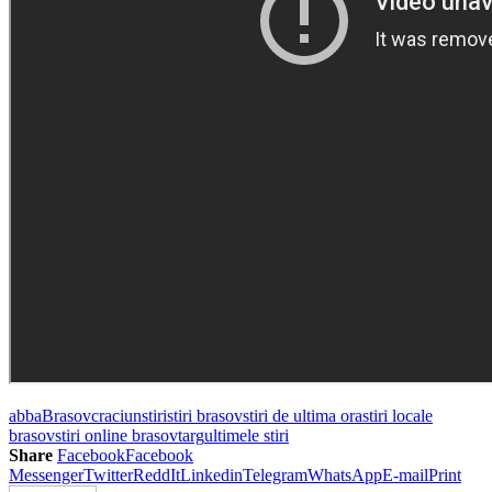
abba
Brasov
craciun
stiri
stiri brasov
stiri de ultima ora
stiri locale
brasov
stiri online brasov
targ
ultimele stiri
Share
Facebook
Facebook
Messenger
Twitter
ReddIt
Linkedin
Telegram
WhatsApp
E-mail
Print