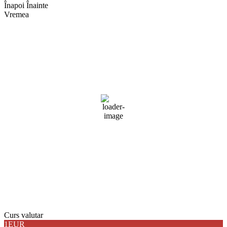
Înapoi
Înainte
Vremea
Braşov, RO
10:24,
aug. 4, 2026
25
°C
cer senin
Umiditate:
47 %
Presiune:
1018 mb
Vânt:
2 mph
Rafală vânturi:
3 mph
Nori:
0%
Vizibilitate:
10 km
Răsărit de soare:
05:04
Apus:
19:44
Detaliat
Ultima actualizare: 10:16
Weather from OpenWeatherMap
Curs valutar
1EUR