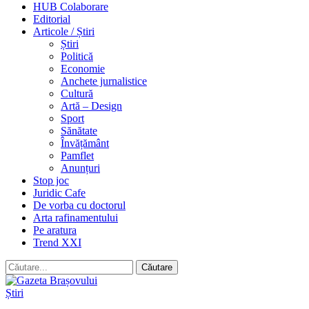
HUB Colaborare
Editorial
Articole / Știri
Știri
Politică
Economie
Anchete jurnalistice
Cultură
Artă – Design
Sport
Sănătate
Învățământ
Pamflet
Anunțuri
Stop joc
Juridic Cafe
De vorba cu doctorul
Arta rafinamentului
Pe aratura
Trend XXI
Știri