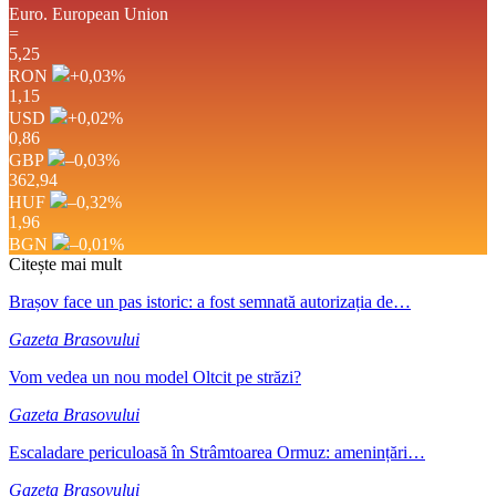
Euro.
European Union
=
5,25
RON
+0,03
%
1,15
USD
+0,02
%
0,86
GBP
–0,03
%
362,94
HUF
–0,32
%
1,96
BGN
–0,01
%
Citește mai mult
Brașov face un pas istoric: a fost semnată autorizația de…
Gazeta Brasovului
Vom vedea un nou model Oltcit pe străzi?
Gazeta Brasovului
Escaladare periculoasă în Strâmtoarea Ormuz: amenințări…
Gazeta Brasovului