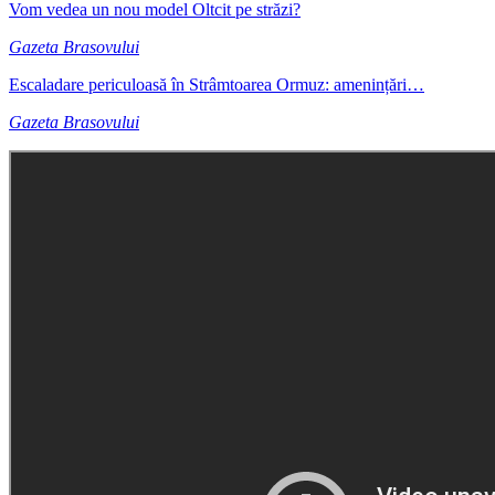
Vom vedea un nou model Oltcit pe străzi?
Gazeta Brasovului
Escaladare periculoasă în Strâmtoarea Ormuz: amenințări…
Gazeta Brasovului