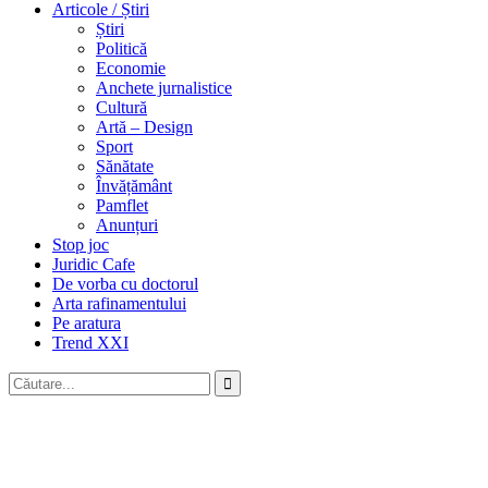
Articole / Știri
Știri
Politică
Economie
Anchete jurnalistice
Cultură
Artă – Design
Sport
Sănătate
Învățământ
Pamflet
Anunțuri
Stop joc
Juridic Cafe
De vorba cu doctorul
Arta rafinamentului
Pe aratura
Trend XXI