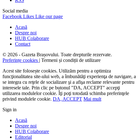
RSS
Social media
Facebook
Likes
Like our page
Acasă
Despre noi
HUB Colaborare
Contact
© 2026 - Gazeta Brașovului. Toate drepturile rezervate.
Preferințe cookies
| Termeni și condiții de utilizare
Acest site folosește cookies. Utilizăm pentru a optimiza
funcţionalitatea site-ului web, a îmbunătăţi experienţa de navigare, a
se integra cu reţele de socializare şi a afişa reclame relevante pentru
interesele tale. Prin clic pe butonul "DA, ACCEPT" accepţi
utilizarea modulelor cookie. Îţi poţi totodată schimba preferinţele
privind modulele cookie.
DA, ACCEPT
Mai mult
Sign in
Acasă
Despre noi
HUB Colaborare
Editorial