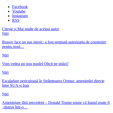
Facebook
Youtube
Instagram
RSS
Citește și
Mai multe de acelasi autor
Știri
Brașov face un pas istoric: a fost semnată autorizația de construire
pentru noul…
Știri
Vom vedea un nou model Oltcit pe străzi?
Știri
Escaladare periculoasă în Strâmtoarea Ormuz: amenințări directe
între SUA și Iran
Știri
Amenințare fără precedent – Donald Trump spune că Iranul poate fi
„distrus într-o…