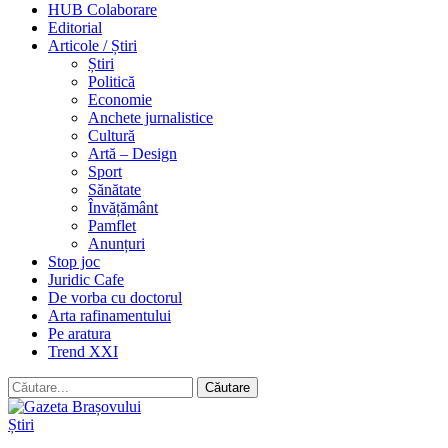
HUB Colaborare
Editorial
Articole / Știri
Știri
Politică
Economie
Anchete jurnalistice
Cultură
Artă – Design
Sport
Sănătate
Învățământ
Pamflet
Anunțuri
Stop joc
Juridic Cafe
De vorba cu doctorul
Arta rafinamentului
Pe aratura
Trend XXI
Știri