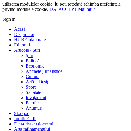
utilizarea modulelor cookie. Îţi poţi totodată schimba preferinţele
privind modulele cookie.
DA, ACCEPT
Mai mult
Sign in
Acasă
Despre noi
HUB Colaborare
Editorial
Articole / Știri
Știri
Politică
Economie
Anchete jurnalistice
Cultură
Artă – Design
Sport
Sănătate
Învățământ
Pamflet
Anunțuri
Stop joc
Juridic Cafe
De vorba cu doctorul
Arta rafinamentului