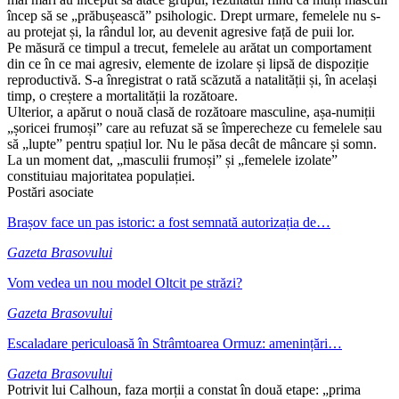
încep să se „prăbușească” psihologic. Drept urmare, femelele nu s-
au protejat și, la rândul lor, au devenit agresive față de puii lor.
Pe măsură ce timpul a trecut, femelele au arătat un comportament
din ce în ce mai agresiv, elemente de izolare și lipsă de dispoziție
reproductivă. S-a înregistrat o rată scăzută a natalității și, în același
timp, o creștere a mortalității la rozătoare.
Ulterior, a apărut o nouă clasă de rozătoare masculine, așa-numiții
„șoricei frumoși” care au refuzat să se împerecheze cu femelele sau
să „lupte” pentru spațiul lor. Nu le păsa decât de mâncare și somn.
La un moment dat, „masculii frumoși” și „femelele izolate”
constituiau majoritatea populației.
Postări asociate
Brașov face un pas istoric: a fost semnată autorizația de…
Gazeta Brasovului
Vom vedea un nou model Oltcit pe străzi?
Gazeta Brasovului
Escaladare periculoasă în Strâmtoarea Ormuz: amenințări…
Gazeta Brasovului
Potrivit lui Calhoun, faza morții a constat în două etape: „prima