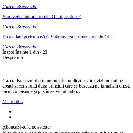
Gazeta Brasovului
Vom vedea un nou model Oltcit pe străzi?
Gazeta Brasovului
Escaladare periculoasă în Strâmtoarea Ormuz: amenințări…
Gazeta Brasovului
Înapoi
Înainte
1 din 423
Despre noi
Gazeta Brașovului este un hub de publicație si televiziune online
creată și construită dupa principii care se bazeaza pe jurnalism onest,
făcut cu pasiune și pus în serviciul public.
Mai mult...
Abonează-te la newsletter
Înscrieți-vă aici pentru a primi cele mai recente știri, actualizări și