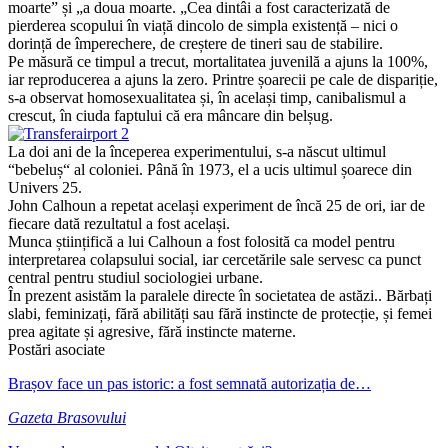
moarte” și „a doua moarte. „Cea dintâi a fost caracterizată de
pierderea scopului în viață dincolo de simpla existență – nici o
dorință de împerechere, de creștere de tineri sau de stabilire.
Pe măsură ce timpul a trecut, mortalitatea juvenilă a ajuns la 100%,
iar reproducerea a ajuns la zero. Printre șoarecii pe cale de dispariție,
s-a observat homosexualitatea și, în același timp, canibalismul a
crescut, în ciuda faptului că era mâncare din belșug.
La doi ani de la începerea experimentului, s-a născut ultimul
“bebeluș“ al coloniei. Până în 1973, el a ucis ultimul șoarece din
Univers 25.
John Calhoun a repetat același experiment de încă 25 de ori, iar de
fiecare dată rezultatul a fost același.
Munca științifică a lui Calhoun a fost folosită ca model pentru
interpretarea colapsului social, iar cercetările sale servesc ca punct
central pentru studiul sociologiei urbane.
În prezent asistăm la paralele directe în societatea de astăzi.. Bărbați
slabi, feminizați, fără abilități sau fără instincte de protecție, și femei
prea agitate și agresive, fără instincte materne.
Postări asociate
Brașov face un pas istoric: a fost semnată autorizația de…
Gazeta Brasovului