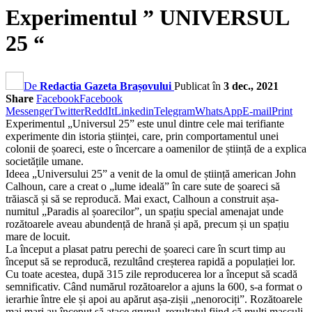
Experimentul ” UNIVERSUL
25 “
De
Redactia Gazeta Brașovului
Publicat în
3 dec., 2021
Share
Facebook
Facebook
Messenger
Twitter
ReddIt
Linkedin
Telegram
WhatsApp
E-mail
Print
Experimentul „Universul 25” este unul dintre cele mai terifiante
experimente din istoria științei, care, prin comportamentul unei
colonii de șoareci, este o încercare a oamenilor de știință de a explica
societățile umane.
Ideea „Universului 25” a venit de la omul de știință american John
Calhoun, care a creat o „lume ideală” în care sute de șoareci să
trăiască și să se reproducă. Mai exact, Calhoun a construit așa-
numitul „Paradis al șoarecilor”, un spațiu special amenajat unde
rozătoarele aveau abundență de hrană și apă, precum și un spațiu
mare de locuit.
La început a plasat patru perechi de șoareci care în scurt timp au
început să se reproducă, rezultând creșterea rapidă a populației lor.
Cu toate acestea, după 315 zile reproducerea lor a început să scadă
semnificativ. Când numărul rozătoarelor a ajuns la 600, s-a format o
ierarhie între ele și apoi au apărut așa-zișii „nenorociți”. Rozătoarele
mai mari au început să atace grupul, rezultatul fiind că mulți masculi