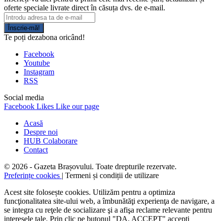
oferte speciale livrate direct în căsuța dvs. de e-mail.
Înscrie-mă!
Te poți dezabona oricând!
Facebook
Youtube
Instagram
RSS
Social media
Facebook
Likes
Like our page
Acasă
Despre noi
HUB Colaborare
Contact
© 2026 - Gazeta Brașovului. Toate drepturile rezervate.
Preferințe cookies
| Termeni și condiții de utilizare
Acest site folosește cookies. Utilizăm pentru a optimiza
funcţionalitatea site-ului web, a îmbunătăţi experienţa de navigare, a
se integra cu reţele de socializare şi a afişa reclame relevante pentru
interesele tale. Prin clic pe butonul "DA, ACCEPT" accepţi