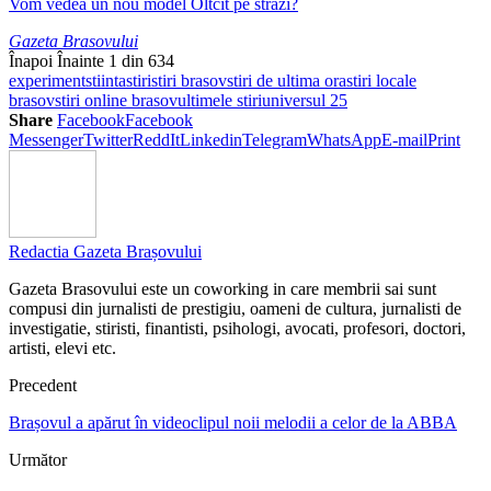
Vom vedea un nou model Oltcit pe străzi?
Gazeta Brasovului
Înapoi
Înainte
1 din 634
experiment
stiinta
stiri
stiri brasov
stiri de ultima ora
stiri locale
brasov
stiri online brasov
ultimele stiri
universul 25
Share
Facebook
Facebook
Messenger
Twitter
ReddIt
Linkedin
Telegram
WhatsApp
E-mail
Print
Redactia Gazeta Brașovului
Gazeta Brasovului este un coworking in care membrii sai sunt
compusi din jurnalisti de prestigiu, oameni de cultura, jurnalisti de
investigatie, stiristi, finantisti, psihologi, avocati, profesori, doctori,
artisti, elevi etc.
Precedent
Brașovul a apărut în videoclipul noii melodii a celor de la ABBA
Următor