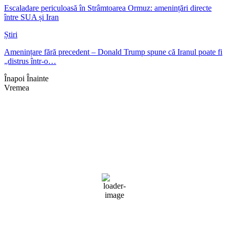
Escaladare periculoasă în Strâmtoarea Ormuz: amenințări directe
între SUA și Iran
Știri
Amenințare fără precedent – Donald Trump spune că Iranul poate fi
„distrus într-o…
Înapoi
Înainte
Vremea
Braşov, RO
21:12,
aug. 7, 2026
19
°C
cer senin
69 %
1013 mb
4 mph
Rafală vânturi:
4 mph
Nori:
0%
Vizibilitate:
10 km
Răsărit de soare:
05:08