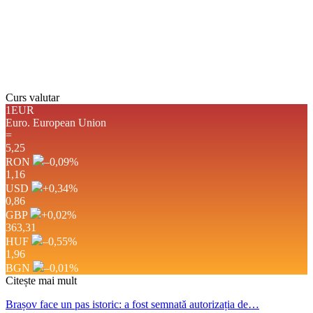
Apus:
19:40
Detaliat
Ultima actualizare: 21:02
Weather from OpenWeatherMap
Curs valutar
1EUR
Euro.
European Union
=
5,25
RON
–0,09
%
1,16
USD
+0,34
%
0,86
GBP
+0,02
%
363,31
HUF
–0,55
%
1,96
BGN
–0,01
%
Citește mai mult
Brașov face un pas istoric: a fost semnată autorizația de…