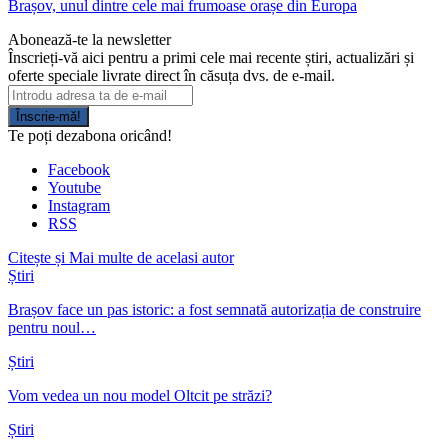
Brașov, unul dintre cele mai frumoase orașe din Europa
Abonează-te la newsletter
Înscrieți-vă aici pentru a primi cele mai recente știri, actualizări și
oferte speciale livrate direct în căsuța dvs. de e-mail.
Înscrie-mă!
Te poți dezabona oricând!
Facebook
Youtube
Instagram
RSS
Citește și
Mai multe de acelasi autor
Știri
Brașov face un pas istoric: a fost semnată autorizația de construire
pentru noul…
Știri
Vom vedea un nou model Oltcit pe străzi?
Știri