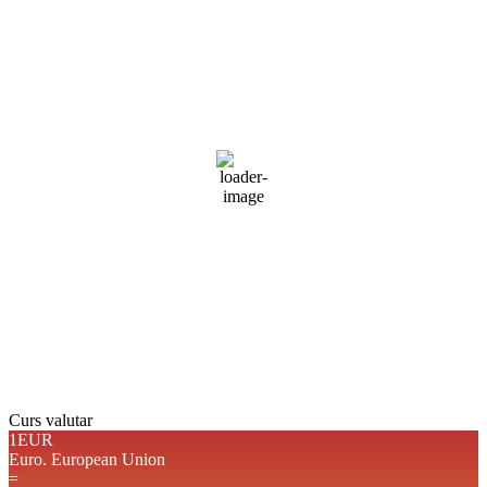
Braşov, RO
15:13,
aug. 8, 2026
29
°C
nori împrăștiați
41 %
1013 mb
1 mph
Rafală vânturi:
6 mph
Nori:
46%
Vizibilitate:
10 km
Răsărit de soare:
05:09
Apus:
19:38
Detaliat
Ultima actualizare: 15:04
Weather from OpenWeatherMap
Curs valutar
1EUR
Euro.
European Union
=