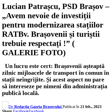
Lucian Patrașcu, PSD Brașov –
„Avem nevoie de investiții
pentru modernizarea stațiilor
RATBv. Brașovenii și turiștii
trebuie respectați !” (
GALERIE FOTO)
Un lucru este cert: Brașovenii așteaptă
zilnic mijloacele de transport în comun în
stații neîngrijite. Și acest aspect nu pare
să intereseze pe nimeni din administrația
publică locală.
De
Redactia Gazeta Brașovului
Publicat în
21 feb., 2023
Share
Facebook
Facebook