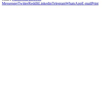
Messenger
Twitter
ReddIt
Linkedin
Telegram
WhatsApp
E-mail
Print