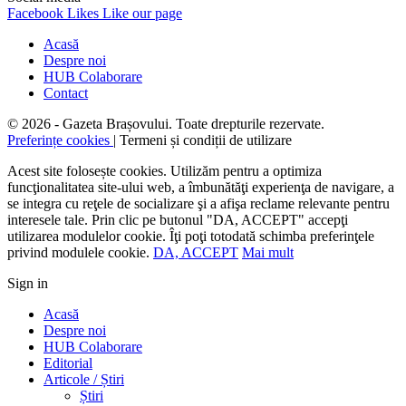
Facebook
Likes
Like our page
Acasă
Despre noi
HUB Colaborare
Contact
© 2026 - Gazeta Brașovului. Toate drepturile rezervate.
Preferințe cookies
| Termeni și condiții de utilizare
Acest site folosește cookies. Utilizăm pentru a optimiza
funcţionalitatea site-ului web, a îmbunătăţi experienţa de navigare, a
se integra cu reţele de socializare şi a afişa reclame relevante pentru
interesele tale. Prin clic pe butonul "DA, ACCEPT" accepţi
utilizarea modulelor cookie. Îţi poţi totodată schimba preferinţele
privind modulele cookie.
DA, ACCEPT
Mai mult
Sign in
Acasă
Despre noi
HUB Colaborare
Editorial
Articole / Știri
Știri