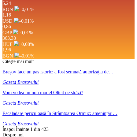
5,24
RON
–0,01
%
1,16
USD
–0,01
%
0,86
GBP
–0,01
%
363,38
HUF
+0,08
%
1,96
BGN
–0,01
%
Citește mai mult
Brașov face un pas istoric: a fost semnată autorizația de…
Gazeta Brasovului
Vom vedea un nou model Oltcit pe străzi?
Gazeta Brasovului
Escaladare periculoasă în Strâmtoarea Ormuz: amenințări…
Gazeta Brasovului
Înapoi
Înainte
1 din 423
Despre noi