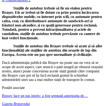
Stațiile de autobuz trebuie să fie un etalon pentru
Brașov. Ele ar trebui să fie dotate cu prize pentru încărcarea
dispozitivelor mobile, cu internet prin wifi, cu automate pentru
cafea, ceai, cu distribuitoare automate de sandwich-uri și
băuturi non-alcoolice, și cu spații generoase pentru reclamă.
Totodată, pentru a preveni infracționalitatea și actele de
vandalism, stațiile de autobuz trebuie prevăzute cu camere de
luat vederi funcționale.
Stațiile de autobuz din Brașov trebuie să arate și să aibe
funcționalități ale stațiilor de autobuz din orașele de top din
Europa. Acesta este un pas spre normalitate și civilizație.
Dacă administrația publică din Brașov nu poate sau nu vrea să se
ocupe de acest aspect, care aruncă o pată neagră pe obrazul orașului
nostru, atunci poate concesiona aceste stații gratuit către companii
din Brașov care pot să își facă reclamă gratuit în schimbul
administrării unei sau a mai multor stații de transport în comun.
Postări asociate
Brașov face un pas istoric: a fost semnată autorizația de…
Gazeta Brasovului