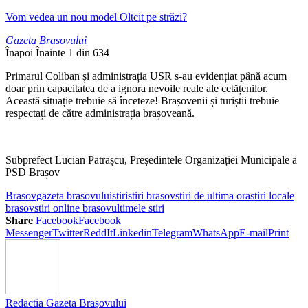
Vom vedea un nou model Oltcit pe străzi?
Gazeta Brasovului
Înapoi
Înainte
1 din 634
Primarul Coliban și administrația USR s-au evidențiat până acum
doar prin capacitatea de a ignora nevoile reale ale cetățenilor.
Această situație trebuie să înceteze! Brașovenii și turiștii trebuie
respectați de către administrația brașoveană.
Subprefect Lucian Patrașcu, Președintele Organizației Municipale a
PSD Brașov
Brasov
gazeta brasovului
stiri
stiri brasov
stiri de ultima ora
stiri locale
brasov
stiri online brasov
ultimele stiri
Share
Facebook
Facebook
Messenger
Twitter
ReddIt
Linkedin
Telegram
WhatsApp
E-mail
Print
Redactia Gazeta Brașovului