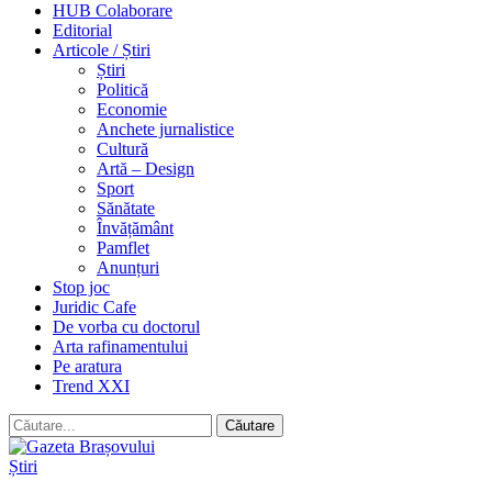
HUB Colaborare
Editorial
Articole / Știri
Știri
Politică
Economie
Anchete jurnalistice
Cultură
Artă – Design
Sport
Sănătate
Învățământ
Pamflet
Anunțuri
Stop joc
Juridic Cafe
De vorba cu doctorul
Arta rafinamentului
Pe aratura
Trend XXI
Știri