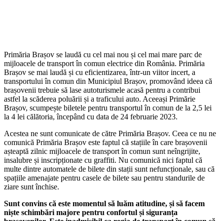
Primăria Brașov se laudă cu cel mai nou și cel mai mare parc de
mijloacele de transport în comun electrice din România. Primăria
Brașov se mai laudă și cu eficientizarea, într-un viitor incert, a
transportului în comun din Municipiul Brașov, promovând ideea că
brașovenii trebuie să lase autoturismele acasă pentru a contribui
astfel la scăderea poluării și a traficului auto. Aceeași Primărie
Brașov, scumpește biletele pentru transportul în comun de la 2,5 lei
la 4 lei călătoria, începând cu data de 24 februarie 2023.
Acestea ne sunt comunicate de către Primăria Brașov. Ceea ce nu ne
comunică Primăria Brașov este faptul că stațiile în care brașovenii
așteaptă zilnic mijloacele de transport în comun sunt neîngrijite,
insalubre și inscripționate cu graffiti. Nu comunică nici faptul că
multe dintre automatele de bilete din stații sunt nefuncționale, sau că
spațiile amenajate pentru casele de bilete sau pentru standurile de
ziare sunt închise.
Sunt convins că este momentul să luăm atitudine, și să facem
niște schimbări majore pentru confortul și siguranța