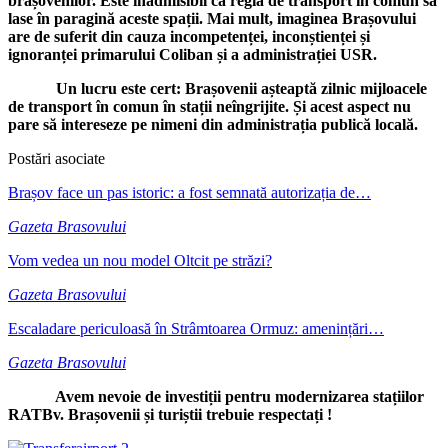
brașovenilor. Este inadmisibil ca regia de transport în comun să
lase în paragină aceste spații. Mai mult, imaginea Brașovului
are de suferit din cauza incompetenței, inconștienței și
ignoranței primarului Coliban și a administrației USR.
Un lucru este cert: Brașovenii așteaptă zilnic mijloacele
de transport în comun în stații neîngrijite. Și acest aspect nu
pare să intereseze pe nimeni din administrația publică locală.
Postări asociate
Brașov face un pas istoric: a fost semnată autorizația de…
Gazeta Brasovului
Vom vedea un nou model Oltcit pe străzi?
Gazeta Brasovului
Escaladare periculoasă în Strâmtoarea Ormuz: amenințări…
Gazeta Brasovului
Avem nevoie de investiții pentru modernizarea stațiilor
RATBv. Brașovenii și turiștii trebuie respectați !