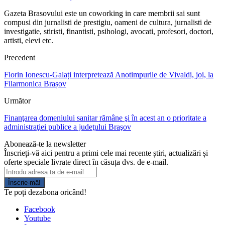
Gazeta Brasovului este un coworking in care membrii sai sunt
compusi din jurnalisti de prestigiu, oameni de cultura, jurnalisti de
investigatie, stiristi, finantisti, psihologi, avocati, profesori, doctori,
artisti, elevi etc.
Precedent
Florin Ionescu-Galați interpretează Anotimpurile de Vivaldi, joi, la
Filarmonica Brașov
Următor
Finanţarea domeniului sanitar rămâne şi în acest an o prioritate a
administraţiei publice a judeţului Braşov
Abonează-te la newsletter
Înscrieți-vă aici pentru a primi cele mai recente știri, actualizări și
oferte speciale livrate direct în căsuța dvs. de e-mail.
Înscrie-mă!
Te poți dezabona oricând!
Facebook
Youtube