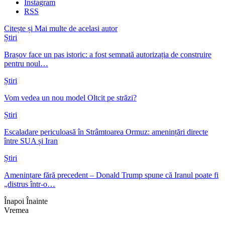
Instagram
RSS
Citește și
Mai multe de acelasi autor
Știri
Brașov face un pas istoric: a fost semnată autorizația de construire
pentru noul…
Știri
Vom vedea un nou model Oltcit pe străzi?
Știri
Escaladare periculoasă în Strâmtoarea Ormuz: amenințări directe
între SUA și Iran
Știri
Amenințare fără precedent – Donald Trump spune că Iranul poate fi
„distrus într-o…
Înapoi
Înainte
Vremea