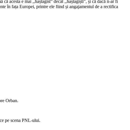
ă acesta e mai ,,haștagist” decât ,,haștagiști”, și că dacă n-ar fi
te în fața Europei, printre ele fiind și angajamentul de a rectifica
spre Orban.
tice pe scena PNL-ului.