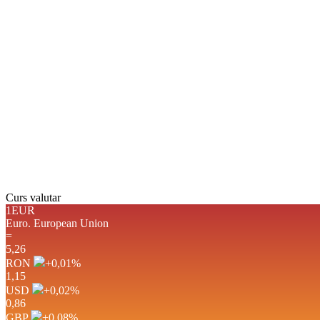
cer senin
Umiditate:
50 %
Presiune:
1013 mb
Vânt:
5 mph
Rafală vânturi:
5 mph
Nori:
1%
Vizibilitate:
10 km
Răsărit de soare:
05:08
Apus:
19:40
Detaliat
Ultima actualizare: 11:2
Weather from OpenWeathe
Curs valutar
1EUR
Euro.
European Union
=
5,26
RON
+0,01
%
1,15
USD
+0,02
%
0,86
GBP
+0,08
%