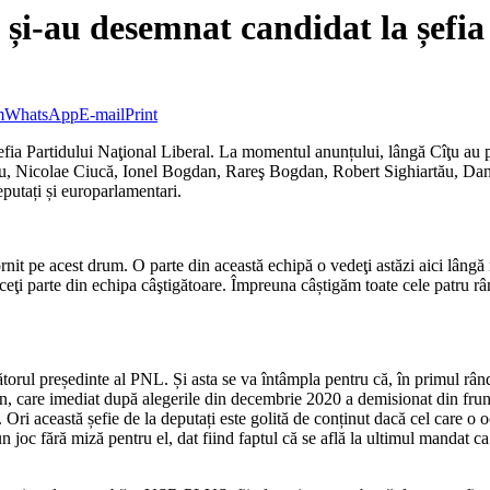
și-au desemnat candidat la șefia
m
WhatsApp
E-mail
Print
ia Partidului Naţional Liberal. La momentul anunțului, lângă Cîţu au putut
scu, Nicolae Ciucă, Ionel Bogdan, Rareş Bogdan, Robert Sighiartău, D
eputați și europarlamentari.
ornit pe acest drum. O parte din această echipă o vedeţi astăzi aici lâng
 să faceţi parte din echipa câştigătoare. Împreuna câștigăm toate cele patr
torul președinte al PNL. Și asta se va întâmpla pentru că, în primul rân
an, care imediat după alegerile din decembrie 2020 a demisionat din fru
Ori această șefie de la deputați este golită de conținut dacă cel care o 
joc fără miză pentru el, dat fiind faptul că se află la ultimul mandat ca 