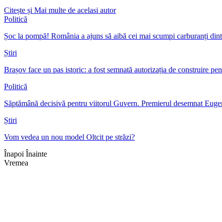
Citește și
Mai multe de acelasi autor
Politică
Șoc la pompă! România a ajuns să aibă cei mai scumpi carburanți dint
Știri
Brașov face un pas istoric: a fost semnată autorizația de construire p
Politică
Săptămână decisivă pentru viitorul Guvern. Premierul desemnat Eu
Știri
Vom vedea un nou model Oltcit pe străzi?
Înapoi
Înainte
Vremea
Braşov, RO
11:21,
aug. 7, 2026
29
°