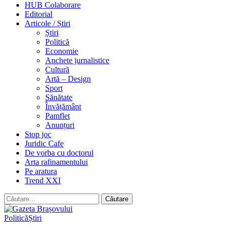
HUB Colaborare
Editorial
Articole / Știri
Știri
Politică
Economie
Anchete jurnalistice
Cultură
Artă – Design
Sport
Sănătate
Învățământ
Pamflet
Anunțuri
Stop joc
Juridic Cafe
De vorba cu doctorul
Arta rafinamentului
Pe aratura
Trend XXI
Politică
Știri