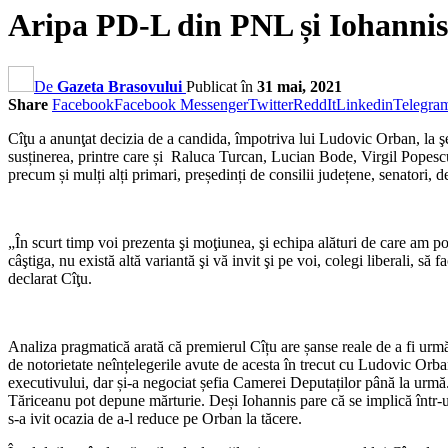
Aripa PD-L din PNL și Iohannis 
De
Gazeta Brasovului
Publicat în
31 mai, 2021
Share
Facebook
Facebook Messenger
Twitter
ReddIt
Linkedin
Telegra
Cîţu a anunţat decizia de a candida, împotriva lui Ludovic Orban, la şef
susținerea, printre care și Raluca Turcan, Lucian Bode, Virgil Pope
precum și mulți alți primari, președinți de consilii județene, senatori, d
„În scurt tim
p voi prezenta şi moţiunea, şi echipa alături de care am p
câştiga, nu există altă variantă şi vă invit şi pe voi, colegi liberali,
declarat Cîţu.
Analiza pragmatică arată că premierul Cîțu are șanse reale de a fi urmă
de notorietate neînțelegerile avute de acesta în trecut cu Ludovic Orb
executivului, dar și-a negociat șefia Camerei Deputaților până la urmă. 
Tăriceanu pot depune mărturie. Deși Iohannis pare că se implică într-un 
s-a ivit ocazia de a-l reduce pe Orban la tăcere.