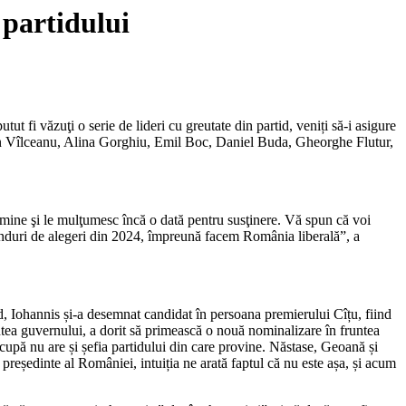
 partidului
 fi văzuţi o serie de lideri cu greutate din partid, veniți să-i asigure
an Vîlceanu, Alina Gorghiu, Emil Boc, Daniel Buda, Gheorghe Flutur,
ă mine şi le mulţumesc încă o dată pentru susţinere. Vă spun că voi
u rânduri de alegeri din 2024, împreună facem România liberală”, a
d, Iohannis și-a desemnat candidat în persoana premierului Cîțu, fiind
ntea guvernului, a dorit să primească o nouă nominalizare în fruntea
ocupă nu are și șefia partidului din care provine. Năstase, Geoană și
președinte al României, intuiția ne arată faptul că nu este așa, și acum