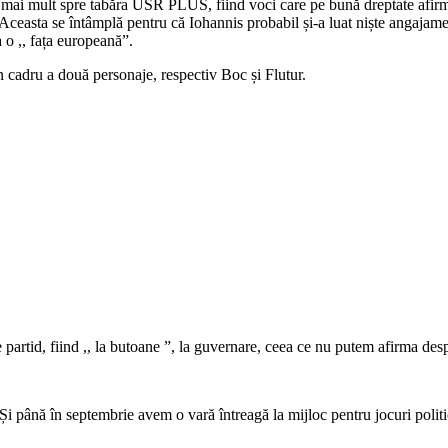
 mai mult spre tabăra USR PLUS, fiind voci care pe bună dreptate afirmă c
 Aceasta se întâmplă pentru că Iohannis probabil și-a luat niște angajamen
a o ,, fața europeană”.
în cadru a două personaje, respectiv Boc și Flutur.
re partid, fiind ,, la butoane ”, la guvernare, ceea ce nu putem afirma de
Și până în septembrie avem o vară întreagă la mijloc pentru jocuri poli