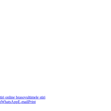
tiri online brasov
ultimele stiri
m
WhatsApp
E-mail
Print