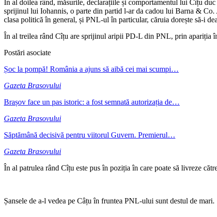
În al doilea rând, măsurile, declarațiile și comportamentul lui Cîțu duc
sprijinul lui Iohannis, o parte din partid l-ar da cadou lui Barna & Co.
clasa politică în general, și PNL-ul în particular, căruia dorește să-i de
În al treilea rând Cîțu are sprijinul aripii PD-L din PNL, prin apariția 
Postări asociate
Șoc la pompă! România a ajuns să aibă cei mai scumpi…
Gazeta Brasovului
Brașov face un pas istoric: a fost semnată autorizația de…
Gazeta Brasovului
Săptămână decisivă pentru viitorul Guvern. Premierul…
Gazeta Brasovului
În al patrulea rând Cîțu este pus în poziția în care poate să livreze căt
Șansele de a-l vedea pe Câțu în fruntea PNL-ului sunt destul de mari. 