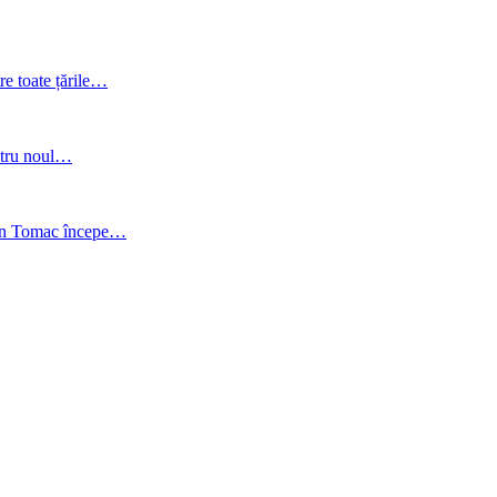
re toate țările…
entru noul…
gen Tomac începe…
C