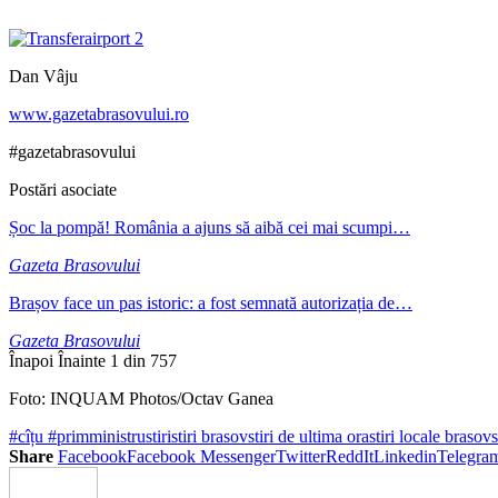
Dan Vâju
www.gazetabrasovului.ro
#gazetabrasovului
Postări asociate
Șoc la pompă! România a ajuns să aibă cei mai scumpi…
Gazeta Brasovului
Brașov face un pas istoric: a fost semnată autorizația de…
Gazeta Brasovului
Înapoi
Înainte
1 din 757
Foto: INQUAM Photos/Octav Ganea
#cîțu #primministru
stiri
stiri brasov
stiri de ultima ora
stiri locale brasov
s
Share
Facebook
Facebook Messenger
Twitter
ReddIt
Linkedin
Telegra